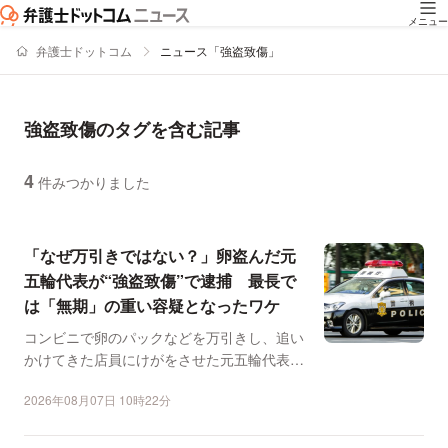
メニュー
弁護士ドットコム
ニュース「強盗致傷」
強盗致傷のタグを含む記事
4
件みつかりました
ニュースの新着順の一覧
「なぜ万引きではない？」卵盗んだ元
五輪代表が“強盗致傷”で逮捕 最長で
は「無期」の重い容疑となったワケ
コンビニで卵のパックなどを万引きし、追い
かけてきた店員にけがをさせた元五輪代表の
男性が強盗致傷の疑い...
2026年08月07日 10時22分