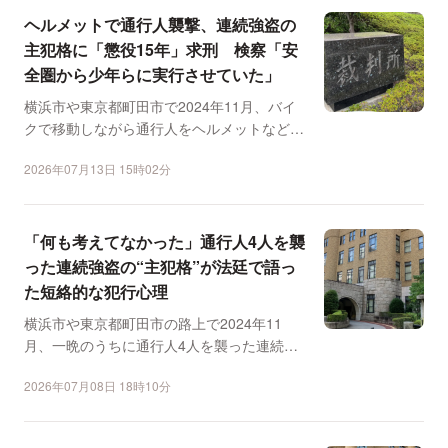
ヘルメットで通行人襲撃、連続強盗の
主犯格に「懲役15年」求刑 検察「安
全圏から少年らに実行させていた」
横浜市や東京都町田市で2024年11月、バイ
クで移動しながら通行人をヘルメットなどで
次々と殴り、金品...
2026年07月13日 15時02分
「何も考えてなかった」通行人4人を襲
った連続強盗の“主犯格”が法廷で語っ
た短絡的な犯行心理
横浜市や東京都町田市の路上で2024年11
月、一晩のうちに通行人4人を襲った連続強
盗事件などで、主犯...
2026年07月08日 18時10分