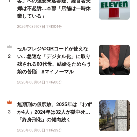
客」への強要未遂容疑、経営者夫
婦は不起訴…本部「店舗は一時休
業している」
2026年08月07日 17時04分
セルフレジやQRコードが使えな
い…急速な「デジタル化」に取り
残される60代母、結婚をためらう
娘の苦悩 #マイノーマル
2026年08月04日 17時00分
無期刑の仮釈放、2025年は「わず
か4人」2024年は32人が獄中死…
「終身刑化」の傾向続く
2026年08月06日 11時39分