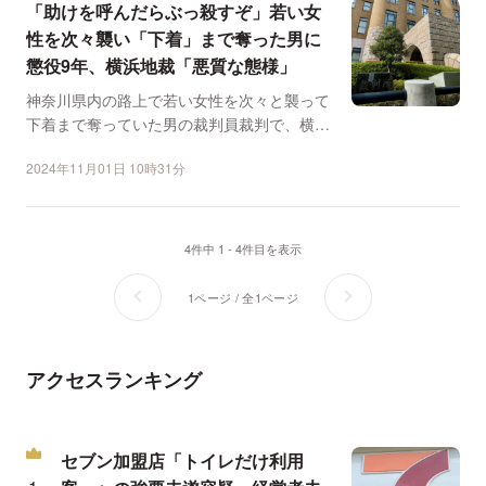
「助けを呼んだらぶっ殺すぞ」若い女
性を次々襲い「下着」まで奪った男に
懲役9年、横浜地裁「悪質な態様」
神奈川県内の路上で若い女性を次々と襲って
下着まで奪っていた男の裁判員裁判で、横浜
地裁は10月31日、...
2024年11月01日 10時31分
4件中 1 - 4件目を表示
1ページ / 全1ページ
アクセスランキング
セブン加盟店「トイレだけ利用