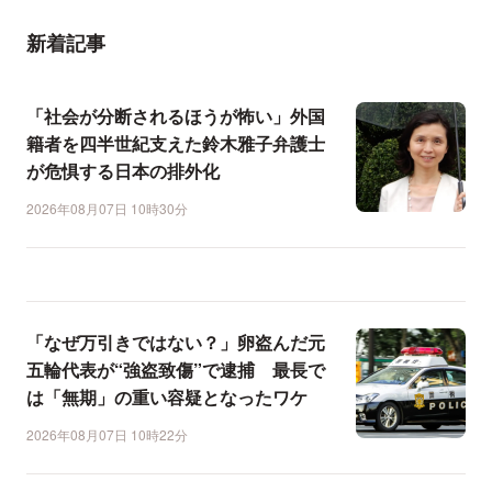
新着記事
「社会が分断されるほうが怖い」外国
籍者を四半世紀支えた鈴木雅子弁護士
が危惧する日本の排外化
2026年08月07日 10時30分
「なぜ万引きではない？」卵盗んだ元
五輪代表が“強盗致傷”で逮捕 最長で
は「無期」の重い容疑となったワケ
2026年08月07日 10時22分