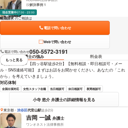
解決事例 1
現在営業中
07:00 - 23:00
離婚請求
のご相談は
下記のリンクからお問い合わせください。
電話で問い合わせ
Webで問い合わせ
050-5572-3191
電話で問い合わせ
弁護士の強み
料金表
もっと見る
視覚的に省略されている要素を
＜弁護士直通＞【四ッ谷駅徒歩2分】【無料相談・即日相談可・メー
ル・SNS連絡可能】 まずはお話をお聞かせください。あなたの「これ
から」を考えていきましょう。
対応体制
全国出張対応
女性スタッフ在籍
当日相談可
休日相談可
夜間相談可
小寺 悠介 弁護士の詳細情報を見る
東京都
渋谷区
代官山駅
徒歩2分
吉岡 一誠
弁護士
ワンオネスト法律事務所