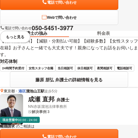
電話で問い合わせ
Webで問い合わせ
050-5451-3977
電話で問い合わせ
弁護士の強み
料金表
もっと見る
視覚的に省略されている要素を
【初回相談無料】【減額・分割払い可能】【経験多数】【女性スタッフ
在籍】お子さんと一緒でも大丈夫です！親身になってお話をお伺いしま
す。
対応体制
24時間予約受付
女性スタッフ在籍
当日相談可
休日相談可
夜間相談可
電話相談可
藤原 朋弘 弁護士の詳細情報を見る
東京都
港区
溜池山王駅
徒歩5分
成瀬 直邦
弁護士
NN赤坂溜池法律事務所
解決事例 3
現在営業中
00:00 - 24:00
離婚請求
のご相談は
下記のリンクからお問い合わせください。
電話で問い合わせ