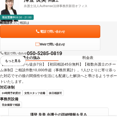
弁護士
弁護士法人Authense法律事務所新宿オフィス
現在営業中
09:30 - 21:00
離婚請求
のご相談は
下記のリンクからお問い合わせください。
電話で問い合わせ
Webで問い合わせ
050-5285-0819
電話で問い合わせ
弁護士の強み
料金表
もっと見る
視覚的に省略されている要素を
【新宿駅西口から徒歩7分】【初回相談45分無料】【複数弁護士のチー
ム体制】ご相談件数10,000件超（事務所累計）。1人ひとりに寄り添っ
た対応でその後の関係性や生活にも配慮した解決へと導けるようサポー
トいたします。
対応体制
24時間予約受付
女性スタッフ在籍
休日相談可
事務所設備
完全個室で相談
澤登 良美 弁護士の詳細情報を見る