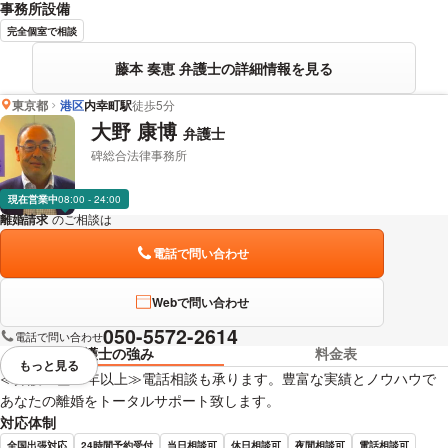
事務所設備
完全個室で相談
藤本 奏恵 弁護士の詳細情報を見る
東京都
港区
内幸町駅
徒歩5分
大野 康博
弁護士
碑総合法律事務所
現在営業中
08:00 - 24:00
離婚請求
のご相談は
下記のリンクからお問い合わせください。
電話で問い合わせ
Webで問い合わせ
050-5572-2614
電話で問い合わせ
弁護士の強み
料金表
もっと見る
視覚的に省略されている要素を
≪弁護士歴20年以上≫電話相談も承ります。豊富な実績とノウハウで
あなたの離婚をトータルサポート致します。
対応体制
全国出張対応
24時間予約受付
当日相談可
休日相談可
夜間相談可
電話相談可