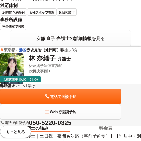
対応体制
24時間予約受付
女性スタッフ在籍
休日相談可
事務所設備
完全個室で相談
安部 直子 弁護士の詳細情報を見る
東京都
港区
赤坂見附（永田町）駅
徒歩3分
林 奈緒子
弁護士
林奈緒子法律事務所
解決事例 1
現在営業中
10:00 - 21:00
離婚請求
のご相談は
下記のリンクからお問い合わせください。
電話で面談予約
Webで面談予約
050-5220-0325
電話で面談予約
弁護士の強み
料金表
もっと見る
視覚的に省略されている要素を
【ママさん弁護士｜土日祝・夜間も対応（事前予約制）】【別居中・別