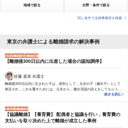
地域で絞る
分野・条件で絞る
同じ条件で法律事務所を検索
東京の弁護士による離婚請求の解決事例
別居
離婚請求
離婚回避
【離婚後300日以内に出産した場合の認知調停】
佐藤 嘉寅 弁護士
離婚後300日以内に生まれた子は，原則として，元夫の子（嫡出子）として
推定され，これを覆すためには，元夫から，嫡出否認の訴えをしてもらう必
【離婚後300
続きを読む
要がありました。しかし，別居等を理由に，元夫と性交渉がないことが客観
的に明白である場合には，親子関係不存在の調停，もしくは，認知調停の申
立てができます。親子関係不存在調停だと，相手方は，元夫。認知調停だ
養育費
離婚請求
と，相手方は，実父。今回のケースだと，実父が，相談者の子を自分の子と
【協議離婚】【養育費】 配偶者と協議を行い，養育費の
認めていたため，認知調停の申立てを行い，DNA鑑定の結果，実父との間の
支払いを取り決めた上で離婚が成立した事例
親子関係を認めてもらうことができました。