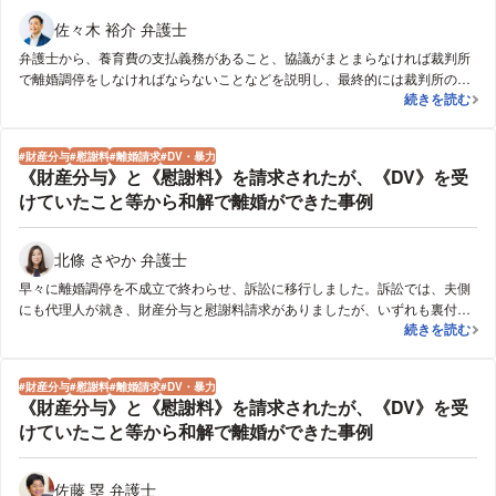
佐々木 裕介 弁護士
弁護士から、養育費の支払義務があること、協議がまとまらなければ裁判所
で離婚調停をしなければならないことなどを説明し、最終的には裁判所の算
【協議離婚】【
続きを読む
定表基準で養育費の合意が得られて早期に離婚することができました。
財産分与
慰謝料
離婚請求
DV・暴力
《財産分与》と《慰謝料》を請求されたが、《DV》を受
けていたこと等から和解で離婚ができた事例
北條 さやか 弁護士
早々に離婚調停を不成立で終わらせ、訴訟に移行しました。訴訟では、夫側
にも代理人が就き、財産分与と慰謝料請求がありましたが、いずれも裏付け
《財産分与》と
続きを読む
のない主張であったため、判決離婚を求めました。判決に向けて尋問事項を
工夫し、離婚を望むようになった経緯を妻本人に具体的に話していただきま
した。具体的には、精神疾患の治療に協力したこと、暴行を受けたこと、生
財産分与
慰謝料
離婚請求
DV・暴力
活のストレスで円形脱毛症や体重減少を患ったことなどです。そうしたとこ
《財産分与》と《慰謝料》を請求されたが、《DV》を受
ろ、裁判官も離婚を認める心象に至り、最終的には和解での離婚ができまし
けていたこと等から和解で離婚ができた事例
た。
佐藤 塁 弁護士