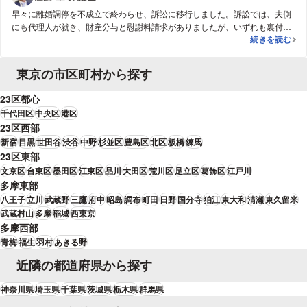
早々に離婚調停を不成立で終わらせ、訴訟に移行しました。訴訟では、夫側
にも代理人が就き、財産分与と慰謝料請求がありましたが、いずれも裏付け
《財産分与》と
続きを読む
のない主張であったため、判決離婚を求めました。判決に向けて尋問事項を
工夫し、離婚を望むようになった経緯を妻本人に具体的に話していただきま
した。具体的には、精神疾患の治療に協力したこと、暴行を受けたこと、生
東京の市区町村から探す
活のストレスで円形脱毛症や体重減少を患ったことなどです。そうしたとこ
ろ、裁判官も離婚を認める心象に至り、最終的には和解での離婚ができまし
23区都心
た。
千代田区
中央区
港区
23区西部
新宿
目黒
世田谷
渋谷
中野
杉並区
豊島区
北区
板橋
練馬
23区東部
文京区
台東区
墨田区
江東区
品川
大田区
荒川区
足立区
葛飾区
江戸川
多摩東部
八王子
立川
武蔵野
三鷹
府中
昭島
調布
町田
日野
国分寺
狛江
東大和
清瀬
東久留米
武蔵村山
多摩
稲城
西東京
多摩西部
青梅
福生
羽村
あきる野
近隣の都道府県から探す
神奈川県
埼玉県
千葉県
茨城県
栃木県
群馬県