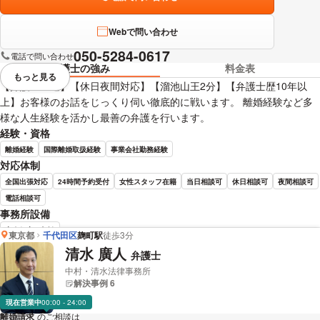
Webで問い合わせ
050-5284-0617
電話で問い合わせ
弁護士の強み
料金表
もっと見る
視覚的に省略されている要素を
【弁護士直通】【休日夜間対応】【溜池山王2分】【弁護士歴10年以
上】お客様のお話をじっくり伺い徹底的に戦います。 離婚経験など多
様な人生経験を活かし最善の弁護を行います。
経験・資格
離婚経験
国際離婚取扱経験
事業会社勤務経験
対応体制
全国出張対応
24時間予約受付
女性スタッフ在籍
当日相談可
休日相談可
夜間相談可
電話相談可
事務所設備
完全個室で相談
東京都
千代田区
麹町駅
徒歩3分
清水 廣人
弁護士
成瀬 直邦 弁護士の詳細情報を見る
中村・清水法律事務所
解決事例 6
現在営業中
00:00 - 24:00
離婚請求
のご相談は
下記のリンクからお問い合わせください。