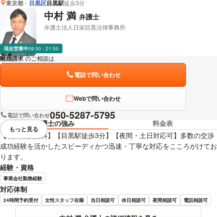
東京都
目黒区
目黒駅
徒歩3分
中村 満
弁護士
弁護士法人日栄目黒法律事務所
現在営業中
09:00 - 21:00
離婚請求
のご相談は
下記のリンクからお問い合わせください。
電話で問い合わせ
Webで問い合わせ
050-5287-5795
電話で問い合わせ
弁護士の強み
料金表
もっと見る
視覚的に省略されている要素を
【初回相談無料】【目黒駅徒歩3分】【夜間・土日対応可】多数の交渉
成功経験を活かしたスピーディかつ迅速・丁寧な対応をこころがけてお
ります。
経験・資格
事業会社勤務経験
対応体制
24時間予約受付
女性スタッフ在籍
当日相談可
休日相談可
夜間相談可
電話相談可