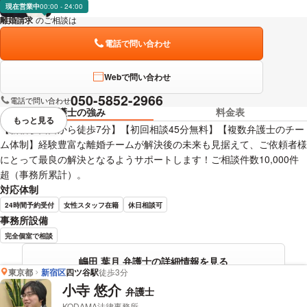
現在営業中
00:00 - 24:00
離婚請求
のご相談は
下記のリンクからお問い合わせください。
電話で問い合わせ
Webで問い合わせ
050-5852-2966
電話で問い合わせ
弁護士の強み
料金表
もっと見る
視覚的に省略されている要素を
【新宿駅西口から徒歩7分】【初回相談45分無料】【複数弁護士のチー
ム体制】経験豊富な離婚チームが解決後の未来も見据えて、ご依頼者様
にとって最良の解決となるようサポートします！ご相談件数10,000件
超（事務所累計）。
対応体制
24時間予約受付
女性スタッフ在籍
休日相談可
事務所設備
完全個室で相談
嶋田 葉月 弁護士の詳細情報を見る
東京都
新宿区
四ツ谷駅
徒歩3分
小寺 悠介
弁護士
KODAMA法律事務所