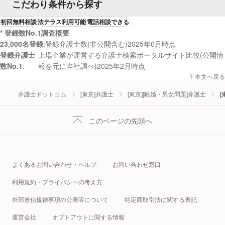
こだわり条件から探す
初回無料相談
法テラス利用可能
電話相談できる
* 登録数No.1調査概要
23,000名登録
登録弁護士数(非公開含む)2025年6月時点
登録弁護士
上場企業が運営する弁護士検索ポータルサイト比較(公開情
数No.1
報を元に当社調べ)2025年2月時点
本文へ戻る
弁護士ドットコム
[東京]弁護士
[東京][離婚・男女問題]弁護士
[
このページの先頭へ
よくあるお問い合わせ・ヘルプ
お問い合わせ窓口
利用規約・プライバシーの考え方
外部送信規律事項の公表等について
特定商取引法に関する表記
運営会社
オプトアウトに関する情報