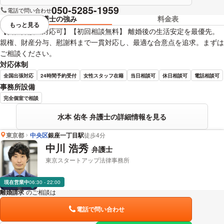
050-5285-1959
電話で問い合わせ
弁護士の強み
料金表
もっと見る
視覚的に省略されている要素を
【女性弁護士対応可】【初回相談無料】 離婚後の生活安定を最優先。
親権、財産分与、慰謝料まで一貫対応し、最適な合意点を追求。まずは
ご相談ください。
対応体制
全国出張対応
24時間予約受付
女性スタッフ在籍
当日相談可
休日相談可
電話相談可
事務所設備
完全個室で相談
水本 佑冬 弁護士の詳細情報を見る
東京都
中央区
銀座一丁目駅
徒歩4分
中川 浩秀
弁護士
東京スタートアップ法律事務所
現在営業中
06:30 - 22:00
離婚請求
のご相談は
下記のリンクからお問い合わせください。
電話で問い合わせ