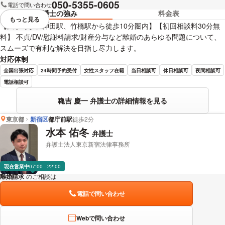
050-5355-0605
電話で問い合わせ
弁護士の強み
料金表
もっと見る
視覚的に省略されている要素を
【大手町駅、神田駅、竹橋駅から徒歩10分圏内】【初回相談料30分無
料】 不貞/DV/慰謝料請求/財産分与など離婚のあらゆる問題について、
スムーズで有利な解決を目指し尽力します。
対応体制
全国出張対応
24時間予約受付
女性スタッフ在籍
当日相談可
休日相談可
夜間相談可
電話相談可
穐吉 慶一 弁護士の詳細情報を見る
東京都
新宿区
都庁前駅
徒歩2分
水本 佑冬
弁護士
弁護士法人東京新宿法律事務所
現在営業中
07:00 - 22:00
離婚請求
のご相談は
下記のリンクからお問い合わせください。
電話で問い合わせ
Webで問い合わせ