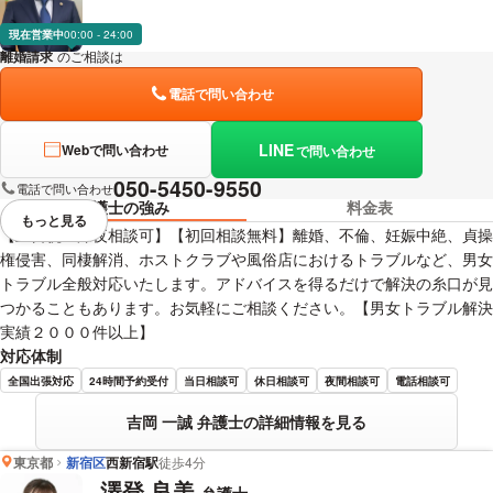
現在営業中
00:00 - 24:00
離婚請求
のご相談は
下記のリンクからお問い合わせください。
電話で問い合わせ
LINE
Webで問い合わせ
で問い合わせ
050-5450-9550
電話で問い合わせ
弁護士の強み
料金表
もっと見る
視覚的に省略されている要素を
【土日祝・深夜相談可】【初回相談無料】離婚、不倫、妊娠中絶、貞操
権侵害、同棲解消、ホストクラブや風俗店におけるトラブルなど、男女
トラブル全般対応いたします。アドバイスを得るだけで解決の糸口が見
つかることもあります。お気軽にご相談ください。【男女トラブル解決
実績２０００件以上】
対応体制
全国出張対応
24時間予約受付
当日相談可
休日相談可
夜間相談可
電話相談可
吉岡 一誠 弁護士の詳細情報を見る
東京都
新宿区
西新宿駅
徒歩4分
澤登 良美