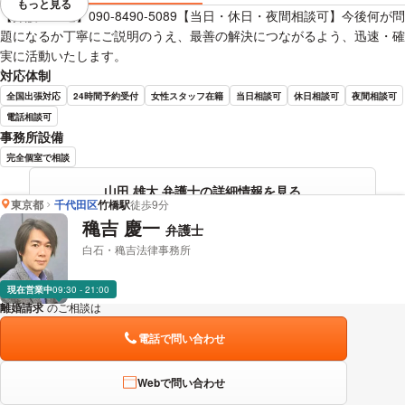
もっと見る
視覚的に省略されている要素を
【弁護士直通】090-8490-5089【当日・休日・夜間相談可】今後何が問
題になるか丁寧にご説明のうえ、最善の解決につながるよう、迅速・確
実に活動いたします。
対応体制
全国出張対応
24時間予約受付
女性スタッフ在籍
当日相談可
休日相談可
夜間相談可
電話相談可
事務所設備
完全個室で相談
山田 雄太 弁護士の詳細情報を見る
東京都
千代田区
竹橋駅
徒歩9分
穐吉 慶一
弁護士
白石・穐吉法律事務所
現在営業中
09:30 - 21:00
離婚請求
のご相談は
下記のリンクからお問い合わせください。
電話で問い合わせ
Webで問い合わせ