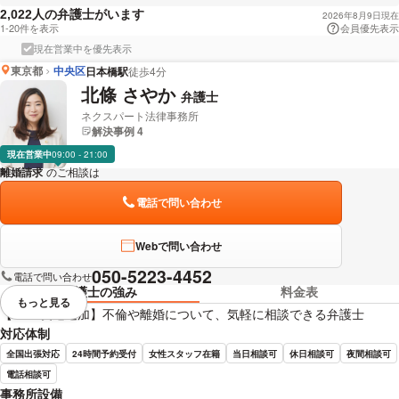
人の弁護士がいます
2,022
2026年8月9日現在
1-20件を表示
会員優先表示
現在営業中を優先表示
東京都
中央区
日本橋駅
徒歩4分
北條 さやか
弁護士
ネクスパート法律事務所
解決事例 4
現在営業中
09:00 - 21:00
離婚請求
のご相談は
下記のリンクからお問い合わせください。
電話で問い合わせ
Webで問い合わせ
050-5223-4452
電話で問い合わせ
弁護士の強み
料金表
もっと見る
視覚的に省略されている要素を
【LINE友達追加】不倫や離婚について、気軽に相談できる弁護士
対応体制
全国出張対応
24時間予約受付
女性スタッフ在籍
当日相談可
休日相談可
夜間相談可
電話相談可
事務所設備