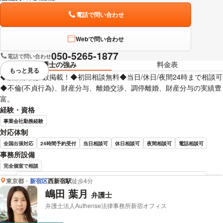
電話で問い合わせ
Webで問い合わせ
050-5265-1877
電話で問い合わせ
弁護士の強み
料金表
もっと見る
視覚的に省略されている要素を
◆解決事例多数掲載！◆初回相談無料◆当日/休日/夜間24時まで相談可
◆不倫(不貞行為)、財産分与、離婚交渉、調停離婚、財産分与の実績豊
富。
経験・資格
事業会社勤務経験
対応体制
全国出張対応
24時間予約受付
当日相談可
休日相談可
夜間相談可
電話相談可
事務所設備
完全個室で相談
東京都
新宿区
西新宿駅
徒歩4分
清水 廣人 弁護士の詳細情報を見る
嶋田 葉月
弁護士
弁護士法人Authense法律事務所新宿オフィス