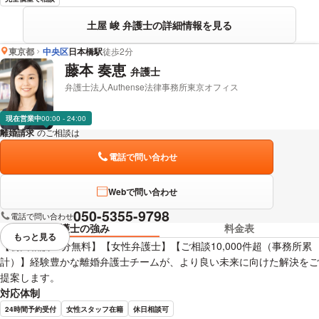
土屋 峻 弁護士の詳細情報を見る
東京都
中央区
日本橋駅
徒歩2分
藤本 奏恵
弁護士
弁護士法人Authense法律事務所東京オフィス
現在営業中
00:00 - 24:00
離婚請求
のご相談は
下記のリンクからお問い合わせください。
電話で問い合わせ
Webで問い合わせ
050-5355-9798
電話で問い合わせ
弁護士の強み
料金表
もっと見る
視覚的に省略されている要素を
【初回相談45分無料】【女性弁護士】【ご相談10,000件超（事務所累
計）】経験豊かな離婚弁護士チームが、より良い未来に向けた解決をご
提案します。
対応体制
24時間予約受付
女性スタッフ在籍
休日相談可