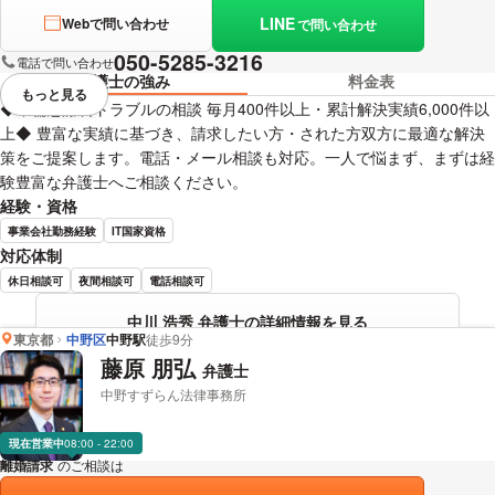
LINE
Webで問い合わせ
で問い合わせ
050-5285-3216
電話で問い合わせ
弁護士の強み
料金表
もっと見る
視覚的に省略されている要素を
◆不倫慰謝料トラブルの相談 毎月400件以上・累計解決実績6,000件以
上◆ 豊富な実績に基づき、請求したい方・された方双方に最適な解決
策をご提案します。電話・メール相談も対応。一人で悩まず、まずは経
験豊富な弁護士へご相談ください。
経験・資格
事業会社勤務経験
IT国家資格
対応体制
休日相談可
夜間相談可
電話相談可
中川 浩秀 弁護士の詳細情報を見る
東京都
中野区
中野駅
徒歩9分
藤原 朋弘
弁護士
中野すずらん法律事務所
現在営業中
08:00 - 22:00
離婚請求
のご相談は
下記のリンクからお問い合わせください。