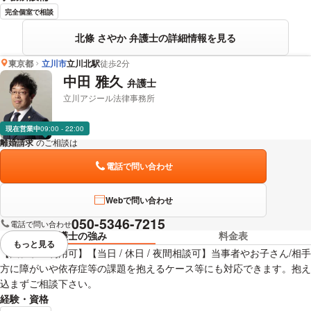
完全個室で相談
北條 さやか 弁護士の詳細情報を見る
東京都
立川市
立川北駅
徒歩2分
中田 雅久
弁護士
立川アジール法律事務所
現在営業中
09:00 - 22:00
離婚請求
のご相談は
下記のリンクからお問い合わせください。
電話で問い合わせ
Webで問い合わせ
050-5346-7215
電話で問い合わせ
弁護士の強み
料金表
もっと見る
視覚的に省略されている要素を
【法テラス利用可】【当日 / 休日 / 夜間相談可】当事者やお子さん/相手
方に障がいや依存症等の課題を抱えるケース等にも対応できます。抱え
込まずご相談下さい。
経験・資格