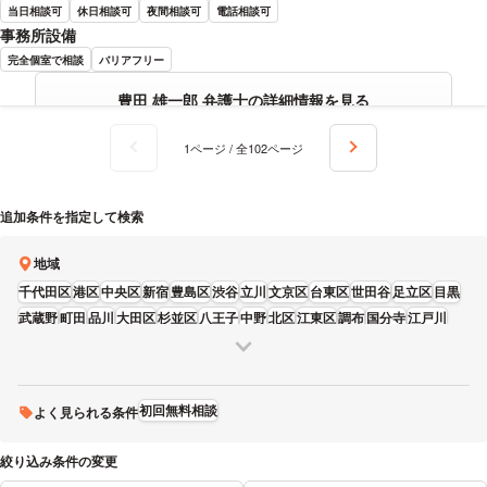
当日相談可
休日相談可
夜間相談可
電話相談可
事務所設備
完全個室で相談
バリアフリー
豊田 雄一郎 弁護士の詳細情報を見る
1ページ / 全102ページ
追加条件を指定して検索
地域
千代田区
港区
中央区
新宿
豊島区
渋谷
立川
文京区
台東区
世田谷
足立区
目黒
武蔵野
町田
品川
大田区
杉並区
八王子
中野
北区
江東区
調布
国分寺
江戸川
葛飾区
墨田区
練馬
板橋
三鷹
多摩
荒川区
昭島
日野
東大和
狛江
府中
福生
青梅
東久留米
稲城
西東京
清瀬
武蔵村山
羽村
あきる野
初回無料相談
よく見られる条件
絞り込み条件の変更