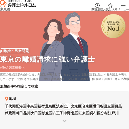
東京都
閲覧履歴
お気に入り
メニュー
# 離婚・男女問題
東京
の離婚請求に強い弁護士
※No.1調査概要へ
東京の離婚請求の条件に近い弁護士を表示しています。ここには離婚請求に注力する弁護士を表示
しています。北條 さやか弁護士、中田 雅久弁護士、安部 直子弁護士、林 奈緒子弁護士、山田 雄太
さらに表示
説明文の省
弁護士などの電話・メールの問合せ情報から、口コミや評判・土日祝日の休日法律相談や無料相談
追加条件を指定して検索
の可否など、充実した専門情報で心強い弁護士をお探しください。
地域
千代田区
港区
中央区
新宿
豊島区
渋谷
立川
文京区
台東区
世田谷
足立区
目黒
武蔵野
町田
品川
大田区
杉並区
八王子
中野
北区
江東区
調布
国分寺
江戸川
葛飾区
墨田区
練馬
板橋
三鷹
多摩
荒川区
昭島
日野
東大和
狛江
府中
福生
青梅
東久留米
稲城
西東京
清瀬
武蔵村山
羽村
あきる野