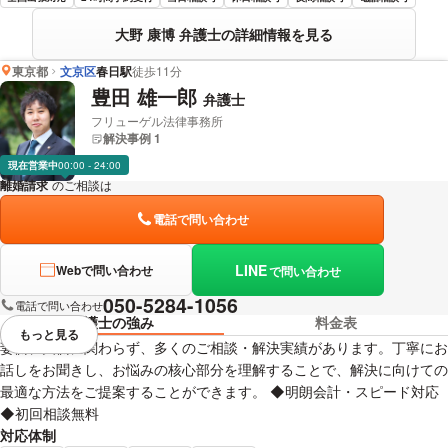
大野 康博 弁護士の詳細情報を見る
東京都
文京区
春日駅
徒歩11分
豊田 雄一郎
弁護士
フリューゲル法律事務所
解決事例 1
現在営業中
00:00 - 24:00
離婚請求
のご相談は
下記のリンクからお問い合わせください。
電話で問い合わせ
LINE
Webで問い合わせ
で問い合わせ
050-5284-1056
電話で問い合わせ
弁護士の強み
料金表
もっと見る
視覚的に省略されている要素を
妻側、夫側に関わらず、多くのご相談・解決実績があります。丁寧にお
話しをお聞きし、お悩みの核心部分を理解することで、解決に向けての
最適な方法をご提案することができます。 ◆明朗会計・スピード対応
◆初回相談無料
対応体制