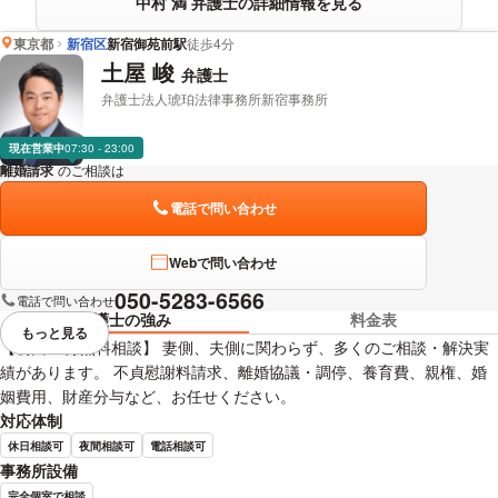
中村 満 弁護士の詳細情報を見る
東京都
新宿区
新宿御苑前駅
徒歩4分
土屋 峻
弁護士
弁護士法人琥珀法律事務所新宿事務所
現在営業中
07:30 - 23:00
離婚請求
のご相談は
下記のリンクからお問い合わせください。
電話で問い合わせ
Webで問い合わせ
050-5283-6566
電話で問い合わせ
弁護士の強み
料金表
もっと見る
視覚的に省略されている要素を
【初回30分無料相談】 妻側、夫側に関わらず、多くのご相談・解決実
績があります。 不貞慰謝料請求、離婚協議・調停、養育費、親権、婚
姻費用、財産分与など、お任せください。
対応体制
休日相談可
夜間相談可
電話相談可
事務所設備
完全個室で相談