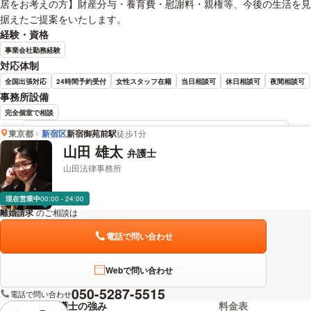
居をお考えの方】財産分与・養育費・慰謝料・親権等、今後の生活を見
据えたご提案をいたします。
経験・資格
事業会社勤務経験
対応体制
全国出張対応
24時間予約受付
女性スタッフ在籍
当日相談可
休日相談可
夜間相談可
事務所設備
完全個室で相談
東京都
新宿区
新宿御苑前駅
徒歩1分
林 奈緒子 弁護士の詳細情報を見る
山田 雄太
弁護士
山田法律事務所
現在営業中
00:00 - 24:00
離婚請求
のご相談は
下記のリンクからお問い合わせください。
電話で問い合わせ
Webで問い合わせ
050-5287-5515
電話で問い合わせ
弁護士の強み
料金表