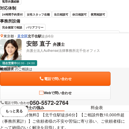
冤罪弁護経験
対応体制
24時間予約受付
女性スタッフ在籍
当日相談可
休日相談可
夜間相談可
事務所設備
完全個室で相談
バリアフリー
東京都
足立区
北千住駅
徒歩6分
中田 雅久 弁護士の詳細情報を見る
安部 直子
弁護士
弁護士法人Authense法律事務所北千住オフィス
現在営業中
00:00 - 24:00
離婚請求
のご相談は
下記のリンクからお問い合わせください。
電話で問い合わせ
Webで問い合わせ
050-5572-2764
電話で問い合わせ
弁護士の強み
料金表
もっと見る
視覚的に省略されている要素を
【初回相談45分無料】【北千住駅徒歩6分】【ご相談件数10,000件超
（事務所累計）】ご依頼者様の不安や苦悩に寄り添い、ご依頼者様に
とって納得のいく解決を目指します。