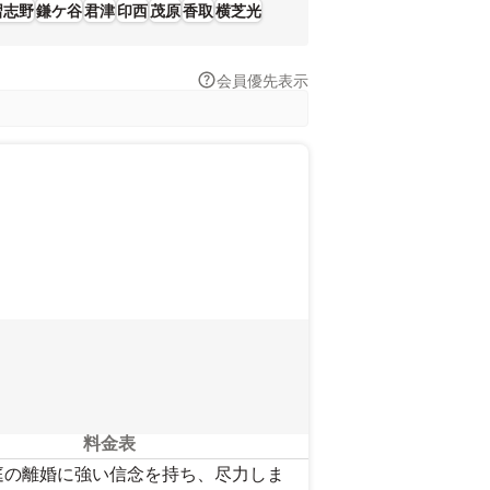
習志野
鎌ケ谷
君津
印西
茂原
香取
横芝光
会員優先表示
料金表
庭の離婚に強い信念を持ち、尽力しま