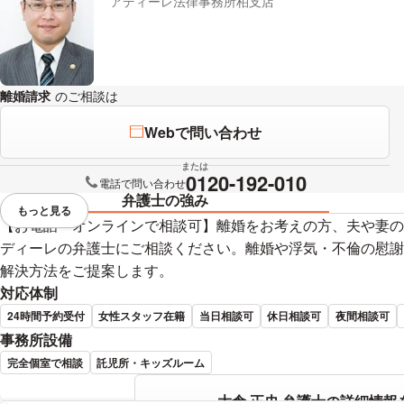
アディーレ法律事務所柏支店
離婚請求
のご相談は
下記のリンクからお問い合わせください。
Webで問い合わせ
または
0120-192-010
電話で問い合わせ
弁護士の強み
もっと見る
視覚的に省略されている要素を
【お電話・オンラインで相談可】離婚をお考えの方、夫や妻の
ディーレの弁護士にご相談ください。離婚や浮気・不倫の慰謝
解決方法をご提案します。
対応体制
24時間予約受付
女性スタッフ在籍
当日相談可
休日相談可
夜間相談可
事務所設備
完全個室で相談
託児所・キッズルーム
大倉 正史 弁護士の詳細情報