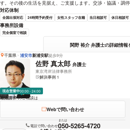
す。その後の生活を見据え、ご支援します。交渉・協議・調停
対応体制
全国出張対応
24時間予約受付
女性スタッフ在籍
当日相談可
休日相談可
事務所設備
完全個室で相談
関野 裕介 弁護士の詳細情報
千葉県
浦安市
新浦安駅
徒歩9分
佐野 真太郎
弁護士
東京湾岸法律事務所
解決事例 1
現在営業中
00:00 - 24:00
離婚請求
のご相談は
下記のリンクからお問い合わせください。
Webで問い合わせ
または
050-5265-4720
電話で問い合わせ