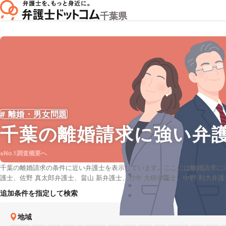
千葉県
# 離婚・男女問題
千葉
の離婚請求に強い弁
※No.1調査概要へ
千葉の離婚請求の条件に近い弁護士を表示しています。ここには離婚請求に
護士、佐野 真太郎弁護士、畠山 新弁護士、竹中 大樹弁護士、中野 利大弁
ミや評判・土日祝日の休日法律相談や無料相談の可否など、充実した専門情
追加条件を指定して検索
地域