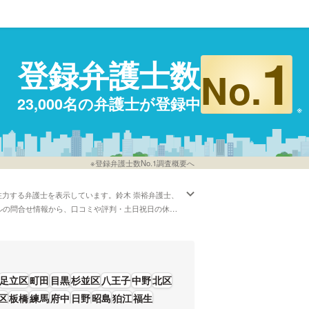
1
登録弁護士数
No.
23,000名の弁護士が登録中
※登録弁護士数No.1調査概要へ
力する弁護士を表示しています。鈴木 崇裕弁護士、
ールの問合せ情報から、口コミや評判・土日祝日の休日
足立区
町田
目黒
杉並区
八王子
中野
北区
区
板橋
練馬
府中
日野
昭島
狛江
福生