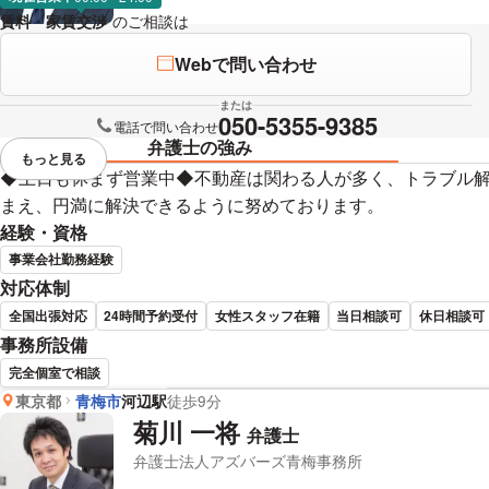
賃料・家賃交渉
のご相談は
下記のリンクからお問い合わせください。
Webで問い合わせ
または
050-5355-9385
電話で問い合わせ
弁護士の強み
もっと見る
視覚的に省略されている要素を
◆土日も休まず営業中◆不動産は関わる人が多く、トラブル
まえ、円満に解決できるように努めております。
経験・資格
事業会社勤務経験
対応体制
全国出張対応
24時間予約受付
女性スタッフ在籍
当日相談可
休日相談可
事務所設備
完全個室で相談
東京都
青梅市
河辺駅
徒歩9分
澤田 剛司 弁護士の詳細情報
菊川 一将
弁護士
弁護士法人アズバーズ青梅事務所