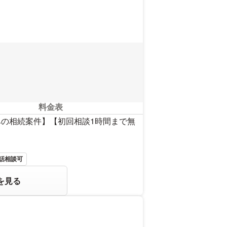
料金表
みの相続案件】【初回相談1時間まで無
話相談可
を見る