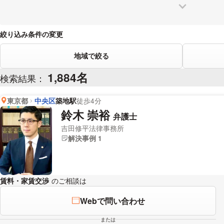
東大和
西東京
青梅
稲城
東久留米
武蔵村山
絞り込み条件の変更
地域で絞る
1,884名
検索結果：
東京都
中央区
築地駅
徒歩4分
鈴木 崇裕
弁護士
吉田修平法律事務所
解決事例 1
賃料・家賃交渉
のご相談は
下記のリンクからお問い合わせください。
Webで問い合わせ
または