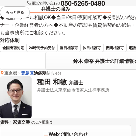
050-5265-0480
電話で問い合わせ
弁護士の強み
もっと見る
視覚的に省略されている要素を
◆電話・メール相談OK◆当日/休日/夜間相談可◆分割払い/
ナー・企業経営者の方へ◆不動産の売却や賃貸借契約の締結
も当事務所にご相談ください。
対応体制
全国出張対応
24時間予約受付
当日相談可
休日相談可
夜間相談可
電話
鈴木 崇裕 弁護士の詳細情報
東京都
豊島区
池袋駅
徒歩4分
種田 和敏
弁護士
弁護士法人東京借地借家人法律事務所
賃料・家賃交渉
のご相談は
下記のリンクからお問い合わせください。
Webで問い合わせ