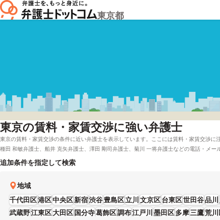
東京都
東京
の賃料・家賃交渉に強い弁護士
東京の賃料・家賃交渉の条件に近い弁護士を表示しています。ここには賃料・家賃交渉に注
種田 和敏弁護士、船井 克矢弁護士、澤田 剛司弁護士、菊川 一将弁護士などの電話・メ
法律相談や無料相談の可否など、充実した専門情報で心強い弁護士をお探しください。
追加条件を指定して検索
地域
千代田区
港区
中央区
新宿
渋谷
豊島区
立川
文京区
台東区
世田谷
品川
武蔵野
江東区
大田区
国分寺
葛飾区
調布
江戸川
墨田区
多摩
三鷹
荒川