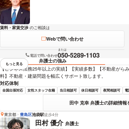
賃料・家賃交渉
のご相談は
下記のリンクからお問い合わせください。
Webで問い合わせ
または
050-5289-1103
電話で問い合わせ
弁護士の強み
もっと見る
視覚的に省略されている要素を
【ビジネス法務25年以上の実績】【実績多数】【不動産がら
料】不動産・建築問題を幅広くサポート致します。
対応体制
全国出張対応
女性スタッフ在籍
当日相談可
休日相談可
夜間相談可
電
田中 克幸 弁護士の詳細情報
東京都
豊島区
池袋駅
徒歩4分
田村 優介
弁護士