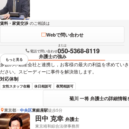
賃料・家賃交渉
のご相談は
下記のリンクからお問い合わせください。
Webで問い合わせ
または
050-5368-8119
電話で問い合わせ
弁護士の強み
もっと見る
視覚的に省略されている要素を
多数の不動産会社と連携し，お客様の最大の利益を求めていき
ださい。スピーディーに事件を解決致します。
対応体制
女性スタッフ在籍
休日相談可
夜間相談可
菊川 一将 弁護士の詳細情報
東京都
中央区
東銀座駅
徒歩5分
田中 克幸
弁護士
東京靖和綜合法律事務所