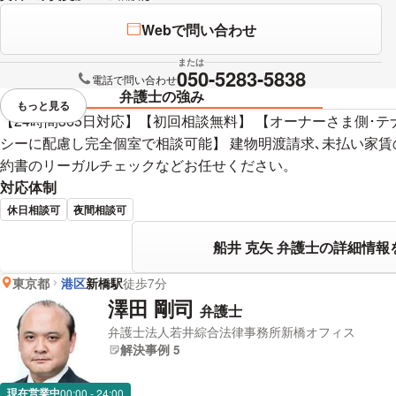
Webで問い合わせ
または
050-5283-5838
電話で問い合わせ
弁護士の強み
もっと見る
視覚的に省略されている要素を
【24時間365日対応】【初回相談無料】 【オーナーさま側･
シーに配慮し完全個室で相談可能】 建物明渡請求､未払い家賃
約書のリーガルチェックなどお任せください。
対応体制
休日相談可
夜間相談可
船井 克矢 弁護士の詳細情報
東京都
港区
新橋駅
徒歩7分
澤田 剛司
弁護士
弁護士法人若井綜合法律事務所新橋オフィス
解決事例 5
現在営業中
00:00 - 24:00