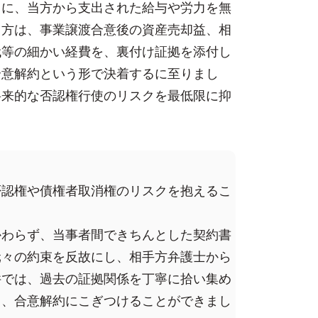
とに、当方から支出された給与や労力を無
当方は、事業譲渡合意後の資産売却益、相
代等の細かい経費を、裏付け証拠を添付し
合意解約という形で決着するに至りまし
将来的な否認権行使のリスクを最低限に抑
否認権や債権者取消権のリスクを抱えるこ
かわらず、当事者間できちんとした契約書
元々の約束を反故にし、相手方弁護士から
件では、過去の証拠関係を丁寧に拾い集め
く、合意解約にこぎつけることができまし