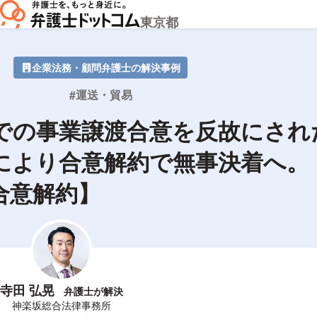
東京都
企業法務・顧問弁護士の解決事例
運送・貿易
での事業譲渡合意を反故にされ
により合意解約で無事決着へ
合意解約】
寺田 弘晃
弁護士が解決
所属事務所
神楽坂総合法律事務所