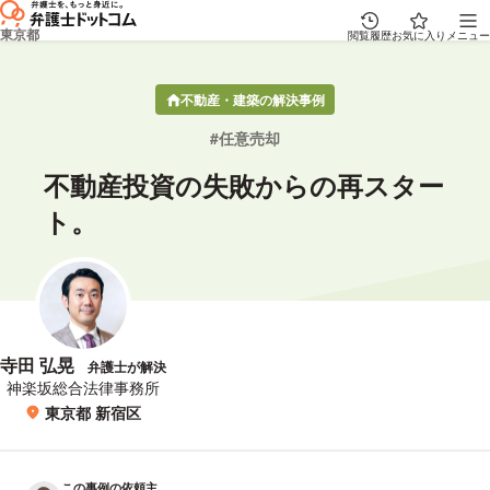
東京都
閲覧履歴
お気に入り
メニュー
不動産・建築の解決事例
任意売却
不動産投資の失敗からの再スター
ト。
寺田 弘晃
弁護士が解決
所属事務所
神楽坂総合法律事務所
東京都 新宿区
所在地
この事例の依頼主