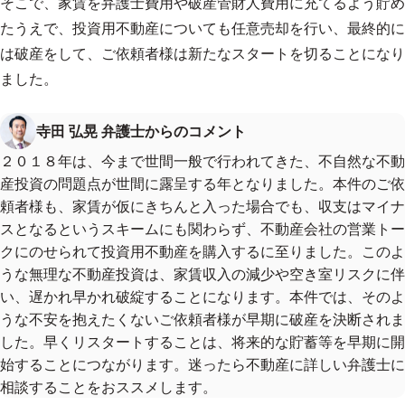
そこで、家賃を弁護士費用や破産管財人費用に充てるよう貯め
たうえで、投資用不動産についても任意売却を行い、最終的に
は破産をして、ご依頼者様は新たなスタートを切ることになり
ました。
寺田 弘晃 弁護士からのコメント
２０１８年は、今まで世間一般で行われてきた、不自然な不動
産投資の問題点が世間に露呈する年となりました。本件のご依
頼者様も、家賃が仮にきちんと入った場合でも、収支はマイナ
スとなるというスキームにも関わらず、不動産会社の営業トー
クにのせられて投資用不動産を購入するに至りました。このよ
うな無理な不動産投資は、家賃収入の減少や空き室リスクに伴
い、遅かれ早かれ破綻することになります。本件では、そのよ
うな不安を抱えたくないご依頼者様が早期に破産を決断されま
した。早くリスタートすることは、将来的な貯蓄等を早期に開
始することにつながります。迷ったら不動産に詳しい弁護士に
相談することをおススメします。