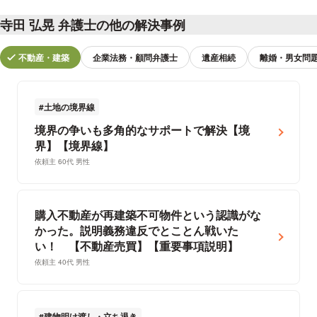
寺田 弘晃 弁護士の他の解決事例
不動産・建築
企業法務・顧問弁護士
遺産相続
離婚・男女問
土地の境界線
境界の争いも多角的なサポートで解決【境
界】【境界線】
依頼主 60代 男性
購入不動産が再建築不可物件という認識がな
かった。説明義務違反でとことん戦いた
い！ 【不動産売買】【重要事項説明】
依頼主 40代 男性
建物明け渡し・立ち退き