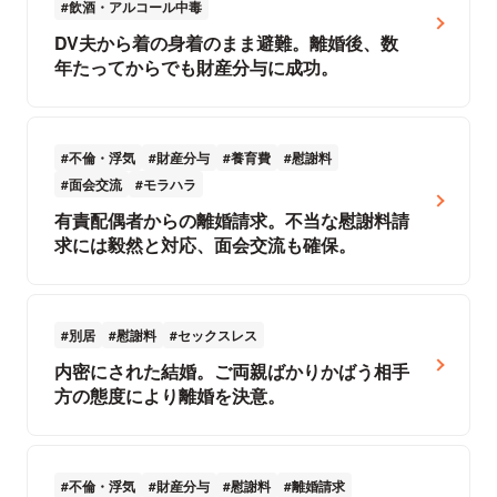
飲酒・アルコール中毒
DV夫から着の身着のまま避難。離婚後、数
年たってからでも財産分与に成功。
不倫・浮気
財産分与
養育費
慰謝料
面会交流
モラハラ
有責配偶者からの離婚請求。不当な慰謝料請
求には毅然と対応、面会交流も確保。
別居
慰謝料
セックスレス
内密にされた結婚。ご両親ばかりかばう相手
方の態度により離婚を決意。
不倫・浮気
財産分与
慰謝料
離婚請求