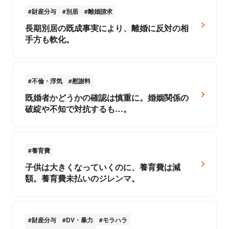
財産分与
別居
離婚請求
長期別居の既成事実により、離婚に反対の相
手方も軟化。
不倫・浮気
慰謝料
既婚者かどうかの確認は慎重に。婚姻関係の
破綻や不知で対抗するも…。
養育費
子供は大きくなっていくのに、養育費は減
額。養育費未払いのジレンマ。
財産分与
DV・暴力
モラハラ