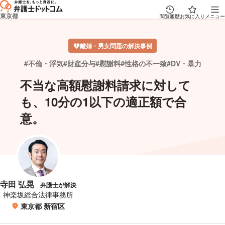
東京都
閲覧履歴
お気に入り
メニュー
離婚・男女問題の解決事例
不倫・浮気
財産分与
慰謝料
性格の不一致
DV・暴力
不当な高額慰謝料請求に対して
も、10分の1以下の適正額で合
意。
寺田 弘晃
弁護士が解決
所属事務所
神楽坂総合法律事務所
東京都 新宿区
所在地