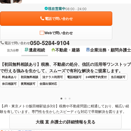
現在営業中
08:00 - 24:00
電話で問い合わせ
Webで問い合わせ
050-5284-9104
電話で問い合わせ
遺産相続
不動産・建築
企業法務・顧問弁護士
注力分野
【初回無料相談あり】税務、不動産の処分、信託の活用等ワンストップ
で行える強みを生かして、スムーズで有利な解決をご提案します。
料金表あり
初回無料相談
法テラス利用可
電話相談可
24時間予約受付
当日相談可
休日相談可
夜間相談可
全国出張対応
【JR・東京メトロ飯田橋駅徒歩3分】税務や不動産問題に精通しており、幅広い経
験を有しています。専門性を生かしたスピーディな対応で早期解決を図ります。
大槻 直 弁護士の詳細情報を見る