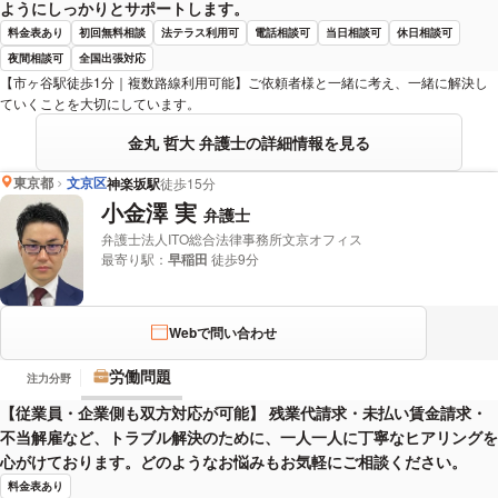
ようにしっかりとサポートします。
料金表あり
初回無料相談
法テラス利用可
電話相談可
当日相談可
休日相談可
夜間相談可
全国出張対応
【市ヶ谷駅徒歩1分｜複数路線利用可能】ご依頼者様と一緒に考え、一緒に解決し
ていくことを大切にしています。
金丸 哲大 弁護士の詳細情報を見る
東京都
文京区
神楽坂駅
徒歩15分
小金澤 実
弁護士
弁護士法人ITO総合法律事務所文京オフィス
最寄り駅：
早稲田
徒歩9分
Webで問い合わせ
労働問題
注力分野
【従業員・企業側も双方対応が可能】 残業代請求・未払い賃金請求・
不当解雇など、トラブル解決のために、一人一人に丁寧なヒアリングを
心がけております。どのようなお悩みもお気軽にご相談ください。
料金表あり