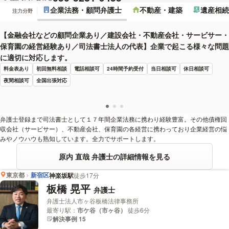
企業法務・顧問弁護士
不動産・建築
遺産相続
注力分野
【金融会社などの顧問企業あり／建設会社・不動産会社・サービサー・
保育園の経営経験あり／司法書士法人の代表】企業で起こる様々な問題
に適切に対応します。
料金表あり
初回無料相談
電話相談可
24時間予約受付
当日相談可
休日相談可
夜間相談可
全国出張対応
弁護士登録まで司法書士として１７年間企業法務に携わり経験豊富。その他債権回
収会社（サービサー）、不動産会社、保育園の各経営に携わっており企業経営の悩
みやノウハウも熟知しています。全力でサポートします。
原内 直哉 弁護士の詳細情報を見る
東京都
新宿区
神楽坂駅
徒歩17分
板橋 晃平
弁護士
弁護士法人市ヶ谷板橋法律事務所
最寄り駅：
市ケ谷（市ヶ谷）
徒歩6分
解決事例 15