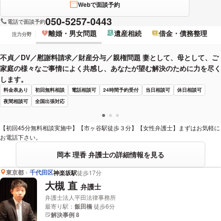
Webで面談予約
050-5257-0443
電話で面談予約
離婚・男女問題
遺産相続
借金・債務整理
注力分野
不貞／DV／慰謝料請求／財産分与／親権問題 妻として、母として、ご
家庭の様々なご事情によく共感し、あなたが望む解決のために力を尽く
します。
料金表あり
初回無料相談
電話相談可
24時間予約受付
当日相談可
休日相談可
夜間相談可
全国出張対応
【初回45分無料相談実施中】【市ヶ谷駅徒歩３分】【女性弁護士】まずはお気軽に
お電話下さい。
岡本 理香 弁護士の詳細情報を見る
東京都
千代田区
神楽坂駅
徒歩17分
大槻 直
弁護士
弁護士法人平田法律事務所
最寄り駅：
飯田橋
徒歩6分
解決事例 8