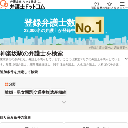
閲覧履歴
お気に入り
メニュー
1
登録弁護士数
No.
23,000名の弁護士が登録中
※登録弁護士数No.1調査概要へ
神楽坂駅の弁護士を検索
東京新宿の条件に近い弁護士を表示しています。ここには東京エリアの弁護士を表示していま
す。知花 卓哉弁護士、奥野 剛史弁護士、岡本 理香弁護士、大槻 直弁護士、大和 加代子弁護士
などの電話・メールの問合せ情報から、口コミや評判・土日祝日の休日法律相談や無料相談の可
追加条件を指定して検索
否など、充実した専門情報で心強い弁護士をお探しください。
分野
離婚・男女問題
交通事故
遺産相続
絞り込み条件の変更