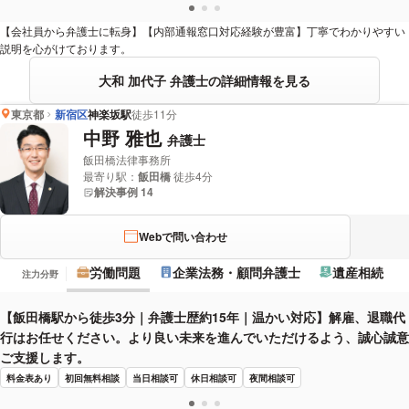
【会社員から弁護士に転身】【内部通報窓口対応経験が豊富】丁寧でわかりやすい
説明を心がけております。
大和 加代子 弁護士の詳細情報を見る
東京都
新宿区
神楽坂駅
徒歩11分
中野 雅也
弁護士
飯田橋法律事務所
最寄り駅：
飯田橋
徒歩4分
解決事例 14
Webで問い合わせ
労働問題
企業法務・顧問弁護士
遺産相続
注力分野
【飯田橋駅から徒歩3分｜弁護士歴約15年｜温かい対応】解雇、退職代
行はお任せください。より良い未来を進んでいただけるよう、誠心誠意
ご支援します。
料金表あり
初回無料相談
当日相談可
休日相談可
夜間相談可