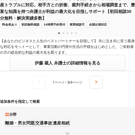
産トラブルに対応。相手方との折衝、裁判手続きから相場調査まで、豊
富な知識を持つ弁護士が利益の最大化を目指しサポート【初回相談30
分無料・解決実績多数】
料金表あり
初回無料相談
24時間予約受付
夜間相談可
全国出張対応
【あなたのビジネスと人生のベストパートナーを目指して】 共に泣き共に笑う親身
な対応をモットーとして、事業活動の円滑や生活の平穏をはじめとした、ご依頼者
の方の総合的な利益の最大化を図ります。
伊藤 蔵人 弁護士の詳細情報を見る
1ページ / 全6ページ
追加条件を指定して検索
分野
離婚・男女問題
交通事故
遺産相続