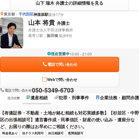
山下 瑞木 弁護士の詳細情報を見る
東京都
千代田区
神楽坂駅
徒歩17分
山本 将貴
弁護士
弁護士法人平田法律事務所
最寄り駅：
飯田橋
徒歩6分
現在営業中
10:00 - 21:00
電話で問い合わせ
Webで問い合わせ
050-5349-6703
電話で問い合わせ
遺産相続
犯罪・刑事事件
企業法務・顧問弁護
注力分野
【有価証券・不動産・土地が絡む相続も対応実績多数】【杉並区・中野
区の出張相談可】遺言書作成・民事信託・財産の使い込み・遺留分な
ど、お困りの際はお早めにご相談ください。
料金表あり
法テラス利用可
休日相談可
夜間相談可