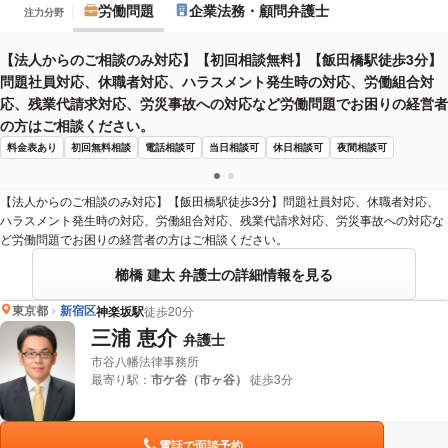
労働問題
企業法務・顧問弁護士
注力分野
【法人からのご相談のみ対応】【初回相談無料】【飯田橋駅徒歩3分】
問題社員対応、休職者対応、ハラスメント発生時の対応、労働組合対
応、残業代請求対応、労災事故への対応など労働問題でお困りの経営者
の方はご相談ください。
料金表あり
初回無料相談
電話相談可
当日相談可
休日相談可
夜間相談可
【法人からのご相談のみ対応】【飯田橋駅徒歩3分】問題社員対応、休職者対応、
ハラスメント発生時の対応、労働組合対応、残業代請求対応、労災事故への対応な
ど労働問題でお困りの経営者の方はご相談ください。
櫛橋 建太 弁護士の詳細情報を見る
東京都
新宿区
神楽坂駅
徒歩20分
三浦 恵介
弁護士
市谷八幡法律事務所
最寄り駅：
市ケ谷（市ヶ谷）
徒歩3分
電話で面談予約