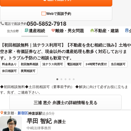
Webで面談予約
050-5852-7918
電話で面談予約
遺産相続
離婚・男女問題
不動産・建築
注力分野
【初回相談無料｜法テラス利用可】【不動産を含む相続に強み】土地や
空き家・有価証券など、現金以外の遺産処理も数多く対応しておりま
す。トラブル予防のご相談も歓迎です。
料金表あり
初回無料相談
法テラス利用可
電話相談可
24時間予約受付
当日相談可
休日相談可
夜間相談可
◆初回相談無料◆土日祝相談可（要事前予約） ◆解決に向けて必ずお役に立ちま
す。先ず、ご連絡下さい。
三浦 恵介 弁護士の詳細情報を見る
東京都
新宿区
神楽坂駅
徒歩5分
早田 智紀
弁護士
中嶋法律事務所