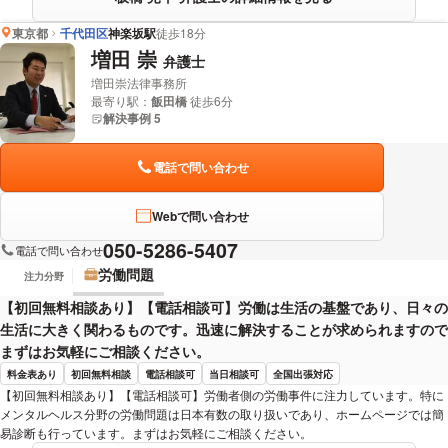
東京都
千代田区
神楽坂駅
徒歩18分
増田 崇
弁護士
増田崇法律事務所
最寄り駅：
飯田橋
徒歩6分
解決事例 5
電話で問い合わせ
Webで問い合わせ
050-5286-5407
電話で問い合わせ
労働問題
注力分野
【初回無料相談あり】【電話相談可】労働は生活の基盤であり、日々の
生活に大きく関わるものです。迅速に解決することが求められますので
まずはお気軽にご相談ください。
料金表あり
初回無料相談
電話相談可
当日相談可
全国出張対応
【初回無料相談あり】【電話相談可】労働者側の労働事件に注力しています。特に
メンタルヘルス分野の労働問題は日本有数の取り扱いであり、ホームページでは簡
易診断も行っています。まずはお気軽にご相談ください。