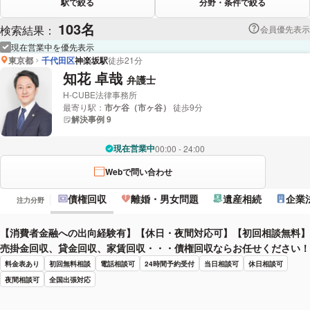
駅で絞る
分野・条件で絞る
103名
検索結果：
会員優先表示
現在営業中を優先表示
東京都
千代田区
神楽坂駅
徒歩21分
知花 卓哉
弁護士
H-CUBE法律事務所
最寄り駅：
市ケ谷（市ヶ谷）
徒歩9分
解決事例 9
現在営業中
00:00 - 24:00
Webで問い合わせ
債権回収
離婚・男女問題
遺産相続
企業
注力分野
【消費者金融への出向経験有】【休日・夜間対応可】【初回相談無料】
売掛金回収、貸金回収、家賃回収・・・債権回収ならお任せください！
料金表あり
初回無料相談
電話相談可
24時間予約受付
当日相談可
休日相談可
夜間相談可
全国出張対応