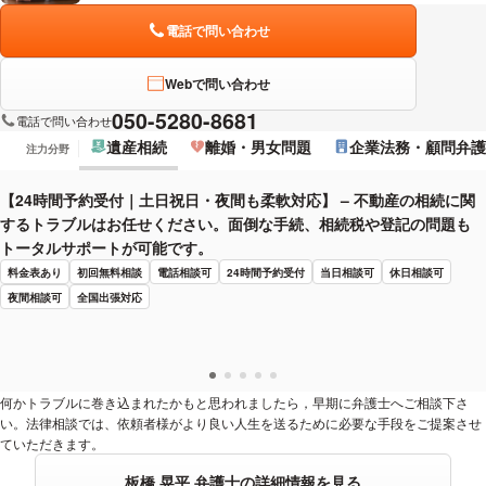
電話で問い合わせ
Webで問い合わせ
050-5280-8681
電話で問い合わせ
遺産相続
離婚・男女問題
企業法務・顧問弁護
注力分野
【24時間予約受付｜土日祝日・夜間も柔軟対応】 – 不動産の相続に関
するトラブルはお任せください。面倒な手続、相続税や登記の問題も
トータルサポートが可能です。
料金表あり
初回無料相談
電話相談可
24時間予約受付
当日相談可
休日相談可
夜間相談可
全国出張対応
何かトラブルに巻き込まれたかもと思われましたら，早期に弁護士へご相談下さ
い。法律相談では、依頼者様がより良い人生を送るために必要な手段をご提案させ
ていただきます。
板橋 晃平 弁護士の詳細情報を見る