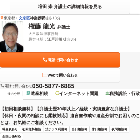
増田 崇 弁護士の詳細情報を見る
東京都
文京区
神楽坂駅
徒歩13分
権藤 龍光
弁護士
大日坂法律事務所
最寄り駅：
江戸川橋
徒歩3分
電話で問い合わせ
Webで問い合わせ
050-5877-6885
電話で問い合わせ
遺産相続
インターネット問題
税務訴訟・行政
注力分野
【初回相談無料】【弁護士歴30年以上／経験・実績豊富な弁護士】
【休日・夜間の相談にも柔軟対応】遺言書作成や遺産分割でお困りのこ
とは、お気軽にご相談ください。
料金表あり
初回無料相談
法テラス利用可
当日相談可
休日相談可
夜間相談可
全国出張対応