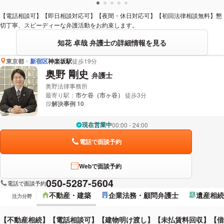
【電話相談可】【即日相談対応可】【夜間・休日対応可】【初回法律相談無料】懇
切丁寧、スピーディーな弁護活動をお約束します。
知花 卓哉 弁護士の詳細情報を見る
東京都
新宿区
神楽坂駅
徒歩19分
奥野 剛史
弁護士
奥野法律事務所
最寄り駅：
市ケ谷（市ヶ谷）
徒歩3分
解決事例 10
現在営業中
00:00 - 24:00
電話で面談予約
Webで面談予約
050-5287-5604
電話で面談予約
不動産・建築
企業法務・顧問弁護士
遺産相続
注力分野
【不動産相続】【電話相談可】【建物明け渡し】【未払賃料回収】【借