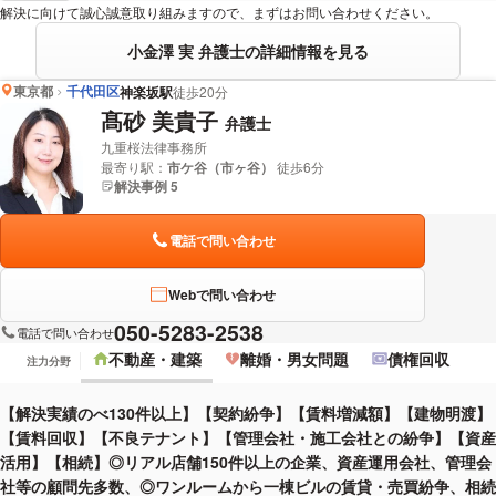
解決に向けて誠心誠意取り組みますので、まずはお問い合わせください。
小金澤 実 弁護士の詳細情報を見る
東京都
千代田区
神楽坂駅
徒歩20分
髙砂 美貴子
弁護士
九重桜法律事務所
最寄り駅：
市ケ谷（市ヶ谷）
徒歩6分
解決事例 5
電話で問い合わせ
Webで問い合わせ
050-5283-2538
電話で問い合わせ
不動産・建築
離婚・男女問題
債権回収
注力分野
【解決実績のべ130件以上】【契約紛争】【賃料増減額】【建物明渡】
【賃料回収】【不良テナント】【管理会社・施工会社との紛争】【資産
活用】【相続】◎リアル店舗150件以上の企業、資産運用会社、管理会
社等の顧問先多数、◎ワンルームから一棟ビルの賃貸・売買紛争、相続