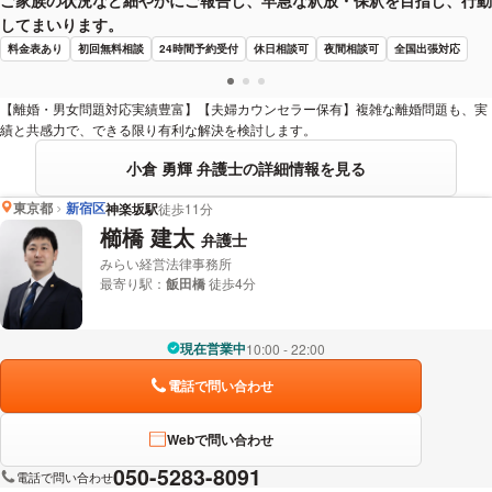
してまいります。
料金表あり
初回無料相談
24時間予約受付
休日相談可
夜間相談可
全国出張対応
【離婚・男女問題対応実績豊富】【夫婦カウンセラー保有】複雑な離婚問題も、実
績と共感力で、できる限り有利な解決を検討します。
小倉 勇輝 弁護士の詳細情報を見る
東京都
新宿区
神楽坂駅
徒歩11分
櫛橋 建太
弁護士
みらい経営法律事務所
最寄り駅：
飯田橋
徒歩4分
現在営業中
10:00 - 22:00
電話で問い合わせ
Webで問い合わせ
050-5283-8091
電話で問い合わせ