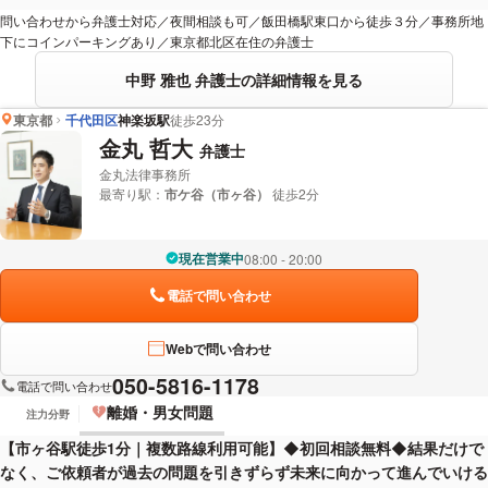
問い合わせから弁護士対応／夜間相談も可／飯田橋駅東口から徒歩３分／事務所地
下にコインパーキングあり／東京都北区在住の弁護士
中野 雅也 弁護士の詳細情報を見る
東京都
千代田区
神楽坂駅
徒歩23分
金丸 哲大
弁護士
金丸法律事務所
最寄り駅：
市ケ谷（市ヶ谷）
徒歩2分
現在営業中
08:00 - 20:00
電話で問い合わせ
Webで問い合わせ
050-5816-1178
電話で問い合わせ
離婚・男女問題
注力分野
【市ヶ谷駅徒歩1分｜複数路線利用可能】◆初回相談無料◆結果だけで
なく、ご依頼者が過去の問題を引きずらず未来に向かって進んでいける