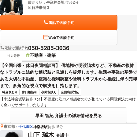
最寄り駅：
牛込神楽坂
徒歩2分
解決事例 3
電話で面談予約
Webで面談予約
050-5285-3036
電話で面談予約
不動産・建築
注力分野
【全国出張・休日夜間相談可】 借地権や明渡請求など、不動産の複雑
なトラブルに法的な選択肢と見通しを提示します。生活や事業の基盤で
ある大切な不動産。複雑な権利調整や賃料トラブルから相続に伴う売却
まで、多角的な視点で解決を目指します。
料金表あり
休日相談可
夜間相談可
全国出張対応
【牛込神楽坂駅徒歩３分】不動産に注力／相談者の方が抱えている問題解決に向け
て全力でサポートいたします
早田 智紀 弁護士の詳細情報を見る
東京都
千代田区
神楽坂駅
徒歩15分
山下 瑞木
弁護士