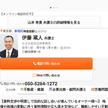
【オンライン相談対応可】
山本 将貴 弁護士の詳細情報を見る
東京都
新宿区
神楽坂駅
徒歩20分
伊藤 蔵人
弁護士
みずき総合法律事務所
最寄り駅：
市ケ谷（市ヶ谷）
徒歩3分
解決事例 18
電話で問い合わせ
Webで問い合わせ
050-5284-1272
電話で問い合わせ
不動産・建築
企業法務・顧問弁護士
労働問題
注力分野
【賃料交渉や明渡しで法的な話し合いが進んでいるオーナー様へ】 地
価や相場の変動に伴う賃料増額や立ち退き交渉など、難航しやすい不動