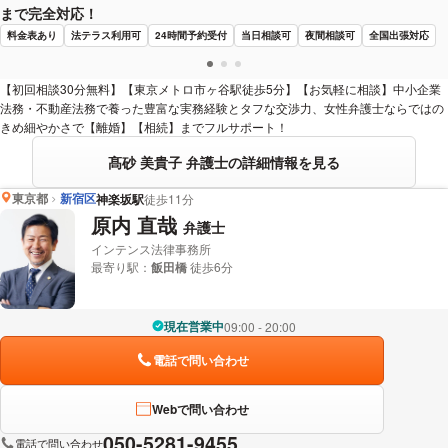
まで完全対応！
料金表あり
法テラス利用可
24時間予約受付
当日相談可
夜間相談可
全国出張対応
【初回相談30分無料】【東京メトロ市ヶ谷駅徒歩5分】【お気軽に相談】中小企業
法務・不動産法務で養った豊富な実務経験とタフな交渉力、女性弁護士ならではの
きめ細やかさで【離婚】【相続】までフルサポート！
髙砂 美貴子 弁護士の詳細情報を見る
東京都
新宿区
神楽坂駅
徒歩11分
原内 直哉
弁護士
インテンス法律事務所
最寄り駅：
飯田橋
徒歩6分
現在営業中
09:00 - 20:00
電話で問い合わせ
Webで問い合わせ
050-5281-9455
電話で問い合わせ