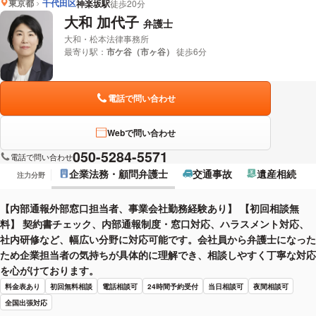
東京都
千代田区
神楽坂駅
徒歩20分
大和 加代子
弁護士
大和・松本法律事務所
最寄り駅：
市ケ谷（市ヶ谷）
徒歩6分
電話で問い合わせ
Webで問い合わせ
050-5284-5571
電話で問い合わせ
企業法務・顧問弁護士
交通事故
遺産相続
注力分野
【内部通報外部窓口担当者、事業会社勤務経験あり】 【初回相談無
料】 契約書チェック、内部通報制度・窓口対応、ハラスメント対応、
社内研修など、幅広い分野に対応可能です。会社員から弁護士になった
ため企業担当者の気持ちが具体的に理解でき、相談しやすく丁寧な対応
を心がけております。
料金表あり
初回無料相談
電話相談可
24時間予約受付
当日相談可
夜間相談可
全国出張対応