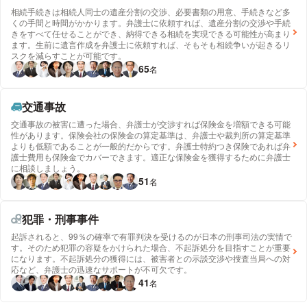
相続手続きは相続人同士の遺産分割の交渉、必要書類の用意、手続きなど多
くの手間と時間がかかります。弁護士に依頼すれば、遺産分割の交渉や手続
きをすべて任せることができ、納得できる相続を実現できる可能性が高まり
ます。生前に遺言作成を弁護士に依頼すれば、そもそも相続争いが起きるリ
スクを減らすことが可能です。
65
名
交通事故
交通事故の被害に遭った場合、弁護士が交渉すれば保険金を増額できる可能
性があります。保険会社の保険金の算定基準は、弁護士や裁判所の算定基準
よりも低額であることが一般的だからです。弁護士特約つき保険であれば弁
護士費用も保険金でカバーできます。適正な保険金を獲得するために弁護士
に相談しましょう。
51
名
犯罪・刑事事件
起訴されると、99％の確率で有罪判決を受けるのが日本の刑事司法の実情で
す。そのため犯罪の容疑をかけられた場合、不起訴処分を目指すことが重要
になります。不起訴処分の獲得には、被害者との示談交渉や捜査当局への対
応など、弁護士の迅速なサポートが不可欠です。
41
名