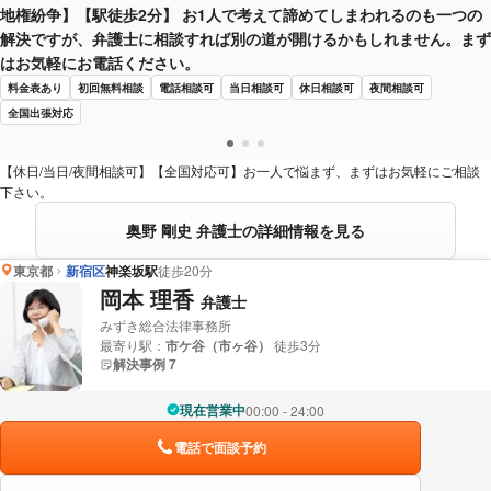
地権紛争】【駅徒歩2分】 お1人で考えて諦めてしまわれるのも一つの
解決ですが、弁護士に相談すれば別の道が開けるかもしれません。まず
はお気軽にお電話ください。
料金表あり
初回無料相談
電話相談可
当日相談可
休日相談可
夜間相談可
全国出張対応
【休日/当日/夜間相談可】【全国対応可】お一人で悩まず、まずはお気軽にご相談
下さい。
奥野 剛史 弁護士の詳細情報を見る
東京都
新宿区
神楽坂駅
徒歩20分
岡本 理香
弁護士
みずき総合法律事務所
最寄り駅：
市ケ谷（市ヶ谷）
徒歩3分
解決事例 7
現在営業中
00:00 - 24:00
電話で面談予約