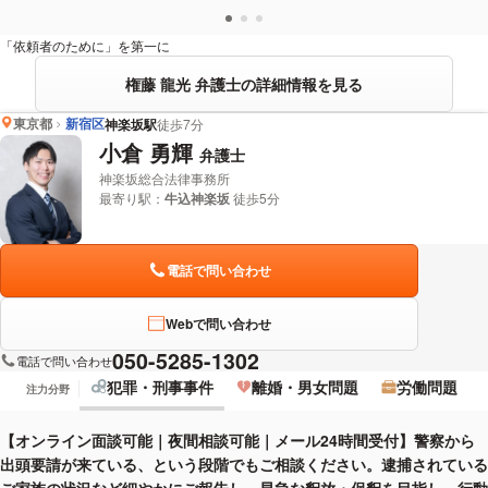
「依頼者のために」を第一に
権藤 龍光 弁護士の詳細情報を見る
東京都
新宿区
神楽坂駅
徒歩7分
小倉 勇輝
弁護士
神楽坂総合法律事務所
最寄り駅：
牛込神楽坂
徒歩5分
電話で問い合わせ
Webで問い合わせ
050-5285-1302
電話で問い合わせ
犯罪・刑事事件
離婚・男女問題
労働問題
注力分野
【オンライン面談可能｜夜間相談可能｜メール24時間受付】警察から
出頭要請が来ている、という段階でもご相談ください。逮捕されている
ご家族の状況など細やかにご報告し、早急な釈放・保釈を目指し、行動