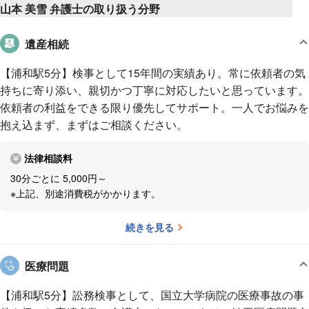
ポジティブで元気，気さく。昔から話し易さには自信がありま
山本 美雪 弁護士の取り扱う分野
て11年、今年で12年目になります。
ーー注力分野はありますか？
検
す。
察官出身というと、刑事事件専門と思われがちですが、注力分野は特に設
検事になったときから始めたスキューバダイビングが趣味で
遺産相続
けていません。いわゆる「マチ弁」として、離婚問題や相続問題、労働事
す。
件、不動産トラブル、多重債務問題など、さまざまな依頼を引き受けてい
世界中のいろんな海に行って潜るのが夢ですが，その夢はいつ
【浦和駅5分】検事として15年間の実績あり。常に依頼者の気
ます。
ーー仕事をするうえで心がけていることを教えてください。
実現するのでしょうか。
持ちに寄り添い、親切かつ丁寧に対応したいと思っています。
依頼者に異なる視点を持ってもらうことを心がけています。
私のモット
依頼者の利益をできる限り優先してサポート。一人でお悩みを
ーは、「なんとかならないことはない」。出口のないトンネルはないし、
抱え込まず、まずはご相談ください。
春の来ない冬もない。止まない雨もないと思っています。
依頼者から悩
みを聞いたら、「こういうふうに考えてみませんか？」と、少しでも前向
法律相談料
きに考えられるようにアドバイスしています。物事の捉え方は本当にさま
30分ごとに 5,000円～
ざま。悩みを抱えているとひとつの側面からしか考えられなくなるもので
※上記、別途消費税がかかります。
すが、別の側面から見たら物事は違って見えるものです。
法律相談で
は、依頼者が気づいていない物事の見方や捉え方を示せるように意識して
続きを見る
います。違う視点を提案することで、「そんな見方もあったんですね」
「少し気持ちが楽になりました」と、みなさん元気を取り戻すんです。
医療問題
また、その事件の落としどころ、というか、双方が納得できるような解決
方法を模索し、調整することも重要だと思っています。
事件によって
【浦和駅5分】訟務検事として、国立大学病院の医療事故の事
は、必ずしも依頼者の希望通りにいかないこともあり、にもかかわらず、