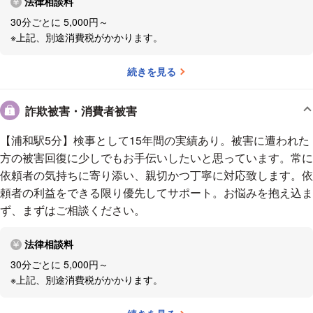
法律相談料
ーー今後の展望を教えてください。
今後も、分野を絞らずさまざま
30分ごとに 5,000円～
な依頼を引き受けていくつもりです。
依頼内容が初めて取り組む分野で
※上記、別途消費税がかかります。
あっても、弁護士としてすべきことは「依頼者が何を望んでいるか。」
と「どんな方針を立てるか。」に尽きます。調査や勉強を重ね、ときには
続きを見る
現場に足を運んだり、依頼者に資料を準備してもらったりしながら、解決
に向けて力を尽くしたいです。
弁護士になって色々な事件を担当させて
詐欺被害・消費者被害
いただきましたが、「まだやったことないな。」という事件に出会うこと
【浦和駅5分】検事として15年間の実績あり。被害に遭われた
はありますし、同じ種類の事件でも、当然のことながら、当事者や状況等
方の被害回復に少しでもお手伝いしたいと思っています。常に
によって事件の個性は様々です。
依頼者に「ありがとう」と言ってもら
依頼者の気持ちに寄り添い、親切かつ丁寧に対応致します。依
えるよう、それぞれの案件に対していい仕事をしていきたいと思います。
頼者の利益をできる限り優先してサポート。お悩みを抱え込ま
ーー最後に、トラブルを抱えて悩んでいる方へメッセージをお願いしま
ず、まずはご相談ください。
す。
弁護士と依頼者もまた人間関係のひとつですので、いろんな弁
護士に会ってみることをおすすめします。
そして法律事務所に相談に行
法律相談料
ったら、弁護士の話をよく聞いてください。「自分の言い分を聞いてほし
い。」という思いが先行するかもしれませんが、解決のためには、専門家
30分ごとに 5,000円～
※上記、別途消費税がかかります。
の話に耳を傾けてみる姿勢も大事だと思います。
この世の中、なんとか
ならないことはないです。依頼者には「悩んで解決するんだったら悩んで