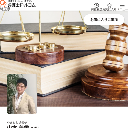
埼玉県
閲覧履歴
お気に入り
メニュー
やまもと みゆき
山本 美雪
プロフィール