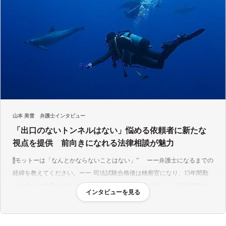
しまった場合，不幸にして被害に遭われた場合のサポートも
しっかりさせていただきます。
♦︎人を明るくする法律相談♦︎
法律家として，ご相談者様の不安や悩みを取り除く為のアドバ
イスだけでなく、
物事の捉え方，見方に気を付け，ご相談者様を明るくする法律
相談を心掛けております。
【プロフィール】
山本 美雪
弁護士インタビュー
• 平成7年4月 検事任官
「出口のないトンネルはない」悩める依頼者に新たな
• 平成22年3月 検事退官
視点を提供 前向きになれる法律相談が魅力
• 平成22年4月 弁護士登録
• 戸田市個人情報保護審査会委員
モットーは「なんとかならないことはない」
ーー弁護士になるまでの
• 戸田市行政不服審査会委員
経緯を教えてください。
司法試験合格後は検察官になり、15年間勤
• さいたま市精神医療審査会委員
めたのちに弁護士に転向しました。
これまでを振り返ると、司法試験に
インタビューを見る
• 埼玉医療問題弁護団団員
受かるまでには年数もかかり、平坦な道のりではありませんでした。検察
官を辞めて弁護士になると周囲に伝えたときも驚かれました。でも、「な
【性格】
んとかならないことはない！」と思いながら仕事を続けて、弁護士になっ