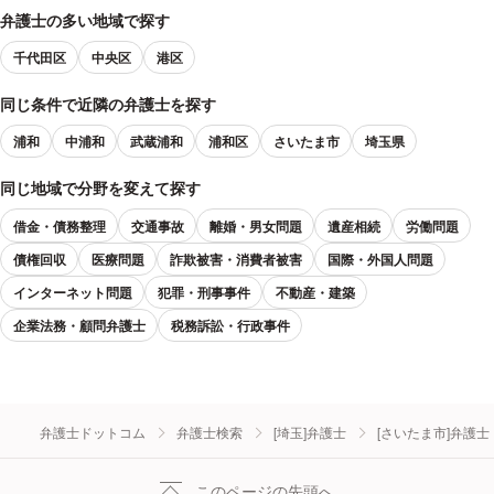
弁護士の多い地域で探す
千代田区
中央区
港区
同じ条件で近隣の弁護士を探す
浦和
中浦和
武蔵浦和
浦和区
さいたま市
埼玉県
同じ地域で分野を変えて探す
借金・債務整理
交通事故
離婚・男女問題
遺産相続
労働問題
債権回収
医療問題
詐欺被害・消費者被害
国際・外国人問題
インターネット問題
犯罪・刑事事件
不動産・建築
企業法務・顧問弁護士
税務訴訟・行政事件
弁護士ドットコム
弁護士検索
[埼玉]弁護士
[さいたま市]弁護士
このページの先頭へ