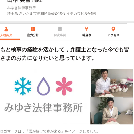
弁護士
所属事務所：
みゆき法律事務所
所在地：
埼玉県 さいたま市浦和区高砂2-10-3 イチカワビルⅤ4階
人物紹介
注力分野
解決事例
料金表
アクセス
もと検事の経験を活かして，弁護士となった今でも皆
さまのお力になりたいと思っています。
ロゴマークは，「雪が解けて春が来る」をイメージしました。