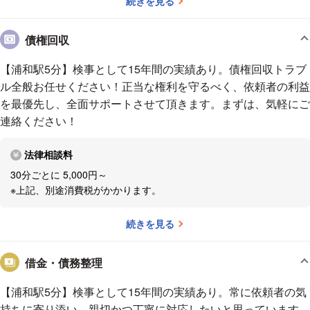
続きを見る
ください。でも悩んで解決しないなら、考えることはやめましょう。あと
は私が引き取って何とかしますから」と申し上げています。
悩みを抱え
込まないでください。ひとりで悶々と悩むくらいなら、とりあえず法律事
債権回収
務所をのぞいてみてほしいですね。
【浦和駅5分】検事として15年間の実績あり。債権回収トラブ
ル全般お任せください！正当な権利を守るべく、依頼者の利益
を最優先し、全面サポートさせて頂きます。まずは、気軽にご
連絡ください！
法律相談料
30分ごとに 5,000円～
※上記、別途消費税がかかります。
続きを見る
借金・債務整理
【浦和駅5分】検事として15年間の実績あり。常に依頼者の気
持ちに寄り添い、親切かつ丁寧に対応したいと思っています。