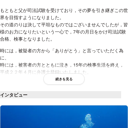
もともと父が司法試験を受けており，その夢を引き継ぎこの世
界を目指すようになりました。
その道のりは決して平坦なものではございませんでしたが，皆
様のお力になりたいという一心で，7年の月日をかけ司法試験
合格、検事となりました。
時には，被疑者の方から「ありがとう」と言っていただく為
に、
時には，被害者の方とともに泣き，15年の検事生活を終え，
平成２２年４月に弁護士登録いたしました。
以来，女性としての視点も活かしつつ，できるだけ幅広い事件
続きを見る
に取り組み，企業の顧問から，破産，個人再生等の多重債務問
題，労働事件，その他一般民事事件のほか，遺産分割，遺言書
インタビュー
作成等の相続問題，成年後見，離婚問題等の家族関係の問題に
も力を入れてきました。
今後も，皆さまのお力になりたいと思っています。
また，刑事事件についても，万が一，被疑者・被告人となって