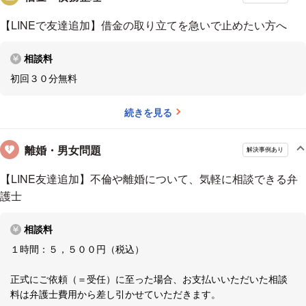
ただし、弁護士には厳格な守秘義務がありますので、お名前な
【LINEで友達追加】借金の取り立てを急いで止めたい方へ
どの情報が他に漏れることはないので、ご安心ください。
相談料
お住いの地域は、市区町村までの入力で構いません。
初回３０分無料
夜間の場合はお返事が翌日になる可能性があります点、あらか
続きを見る
じめご了承ください。
相談にいらっしゃる方は、弁護士に依頼するのは初めてという
離婚・男女問題
解決事例あり
方がほとんどです。
【LINE友達追加】不倫や離婚について、気軽に相談できる弁
また、弁護士には堅いイメージを持っている方も多く、上記の
護士
ような不安から、相談を躊躇している方もいらっしゃるようで
す。
相談料
１時間：５，５００円（税込）
私は、初めて弁護士に相談する方の緊張を取り除いて、話しや
すいと思ってもらえるよう、和やかに話すことを意識していま
正式にご依頼（＝受任）に至った場合、お支払いいただいた相談
す。
料は弁護士費用から差し引かせていただきます。