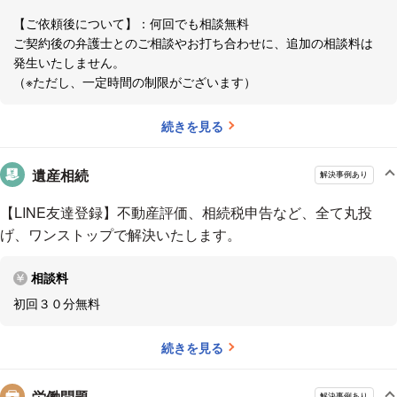
同じ分野の事件でも、それぞれの事情は違います。多くの案件
【ご依頼後について】：何回でも相談無料
を取り扱っていても、流れ作業のようになって冷たくあしらっ
ご契約後の弁護士とのご相談やお打ち合わせに、追加の相談料は
てしまうことはないように気を付けています。常に依頼者の方
発生いたしません。
にしっかり向き合い、丁寧に対応することを心がけています。
（※ただし、一定時間の制限がございます）
そしてもちろん、話しやすさだけでなく、弁護士としての戦略
続きを見る
性も私の強みです。
弁護士に相談したいのに踏み出せず悩んでいる方は、ぜひまず
遺産相続
解決事例あり
はLINEでご相談を予約ください。
【LINE友達登録】不動産評価、相続税申告など、全て丸投
げ、ワンストップで解決いたします。
相談料
初回３０分無料
続きを見る
労働問題
解決事例あり