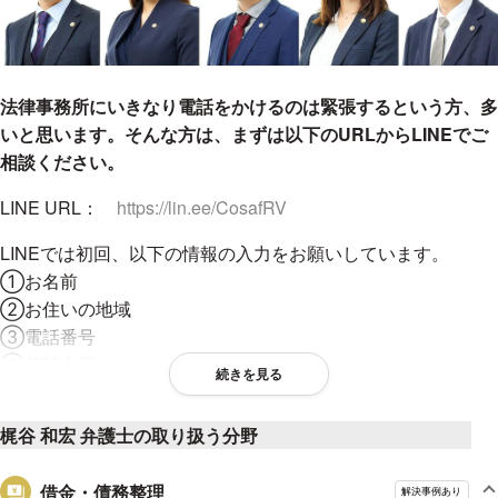
法律事務所にいきなり電話をかけるのは緊張するという方、多
いと思います。そんな方は、まずは以下のURLからLINEでご
相談ください。
LINE URL：
https://lin.ee/CosafRV
LINEでは初回、以下の情報の入力をお願いしています。
①お名前
②お住いの地域
③電話番号
④相談内容
続きを見る
弁護士は、相談を受ける際にお名前を必ず聞かなければならな
梶谷 和宏 弁護士の取り扱う分野
いことになっていますので、お名前は必須になります（万一相
手方から相談を受けている場合等はご相談に応じることができ
借金・債務整理
ないため）。
解決事例あり