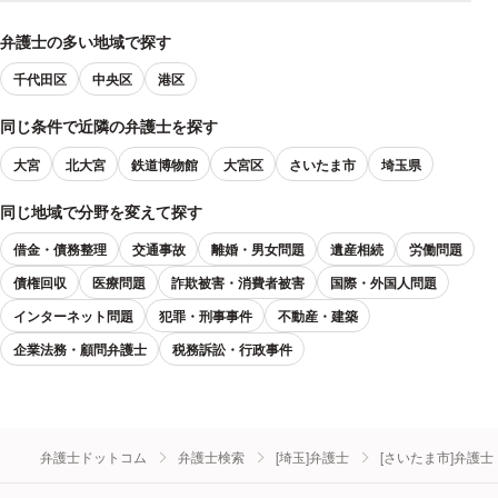
弁護士の多い地域で探す
千代田区
中央区
港区
同じ条件で近隣の弁護士を探す
大宮
北大宮
鉄道博物館
大宮区
さいたま市
埼玉県
同じ地域で分野を変えて探す
借金・債務整理
交通事故
離婚・男女問題
遺産相続
労働問題
債権回収
医療問題
詐欺被害・消費者被害
国際・外国人問題
インターネット問題
犯罪・刑事事件
不動産・建築
企業法務・顧問弁護士
税務訴訟・行政事件
弁護士ドットコム
弁護士検索
[埼玉]弁護士
[さいたま市]弁護士