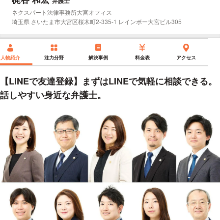
弁護士
所属事務所：
ネクスパート法律事務所大宮オフィス
所在地：
埼玉県 さいたま市大宮区桜木町2-335-1 レインボー大宮ビル305
人物紹介
注力分野
解決事例
料金表
アクセス
【LINEで友達登録】まずはLINEで気軽に相談できる。
話しやすい身近な弁護士。