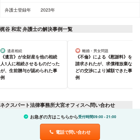
弁護士登録年
2023年
梶谷 和宏 弁護士の解決事例一覧
遺産相続
離婚・男女問題
分野
分野
《遺言》が全財産を他の相続
《不倫》による《慰謝料》を
人1人に相続させるものだった
請求されたが、求償権放棄な
が、生前贈与が認められた事
どの交渉により減額できた事
例
例
ネクスパート法律事務所大宮オフィスへ問い合わせ
お急ぎの方はこちらから
受付時間
09:00
21:00
電話で問い合わせ