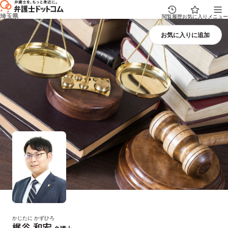
埼玉県
閲覧履歴
お気に入り
メニュー
かじたに かずひろ
梶谷 和宏
プロフィール