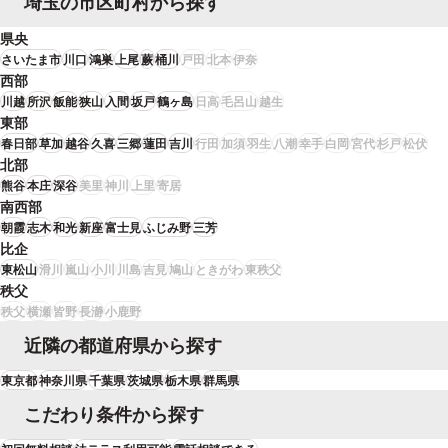
埼玉の市区町村から探す
県央
さいたま市
川口
鴻巣
上尾
蕨
桶川
戸田
北本
伊奈
西部
川越
所沢
飯能
狭山
入間
坂戸
鶴ヶ島
日高
毛呂山
越生
東部
春日部
草加
越谷
久喜
三郷
蓮田
吉川
行田
加須
羽生
八潮
幸手
白岡
宮代
杉戸
松伏
北部
熊谷
本庄
深谷
美里
神川
上里
寄居
南西部
朝霞
志木
和光
新座
富士見
ふじみ野
三芳
比企
東松山
滑川
嵐山
小川
川島
吉見
鳩山
ときがわ
東秩父
秩父
秩父
横瀬
皆野
長瀞
小鹿野
近隣の都道府県から探す
東京都
神奈川県
千葉県
茨城県
栃木県
群馬県
こだわり条件から探す