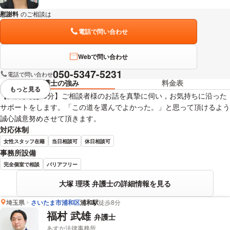
慰謝料
のご相談は
下記のリンクからお問い合わせください。
電話で問い合わせ
Webで問い合わせ
050-5347-5231
電話で問い合わせ
弁護士の強み
料金表
もっと見る
視覚的に省略されている要素を
【大宮駅徒歩5分】ご相談者様のお話を真摯に伺い，お気持ちに沿った
サポートをします。「この道を選んでよかった。」と思って頂けるよう
誠心誠意努めさせて頂きます。
対応体制
女性スタッフ在籍
当日相談可
休日相談可
事務所設備
完全個室で相談
バリアフリー
大塚 理瑛 弁護士の詳細情報を見る
埼玉県
さいたま市浦和区
浦和駅
徒歩8分
福村 武雄
弁護士
あすか法律事務所