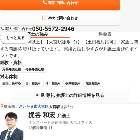
電話で問い合わせ
Webで問い合わせ
050-5572-2946
電話で問い合わせ
弁護士の強み
料金表
もっと見る
視覚的に省略されている要素を
【弁護士歴10年以上】【大宮駅徒歩1分】 【土日祝対応可】 [家族に関
する問題]を取り扱っています。 実績と話しやすさが弁護士選びのポイ
ントです。
経験・資格
冤罪弁護経験
再審弁護経験
対応体制
全国出張対応
当日相談可
休日相談可
夜間相談可
電話相談可
神尾 尊礼 弁護士の詳細情報を見る
埼玉県
さいたま市大宮区
大宮駅
徒歩6分
梶谷 和宏
弁護士
ネクスパート法律事務所大宮オフィス
解決事例 11