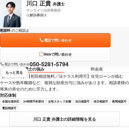
川口 正貴
弁護士
サンライツ法律事務所
解決事例 3
慰謝料
のご相談は
下記のリンクからお問い合わせください。
電話で問い合わせ
Webで問い合わせ
050-5281-5794
電話で問い合わせ
弁護士の強み
料金表
もっと見る
視覚的に省略されている要素を
【大宮駅3分】【初回相談無料／法テラス利用可】住宅ローンが絡む
ケースや熟年離婚など、複雑な財産分与に強みがあります。相談者様の
将来の幸せのために尽力します。
対応体制
全国出張対応
24時間予約受付
女性スタッフ在籍
当日相談可
休日相談可
夜間相談可
電話相談可
川口 正貴 弁護士の詳細情報を見る