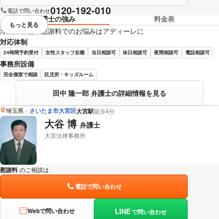
0120-192-010
電話で問い合わせ
弁護士の強み
料金表
もっと見る
視覚的に省略されている要素を
浮気・不倫の慰謝料でのお悩みはアディーレに
対応体制
24時間予約受付
女性スタッフ在籍
当日相談可
休日相談可
夜間相談可
電話相談可
事務所設備
完全個室で相談
託児所・キッズルーム
田中 隆一郎 弁護士の詳細情報を見る
埼玉県
さいたま市大宮区
大宮駅
徒歩4分
大谷 博
弁護士
大宮法律事務所
慰謝料
のご相談は
下記のリンクからお問い合わせください。
電話で問い合わせ
LINE
Webで問い合わせ
で問い合わせ