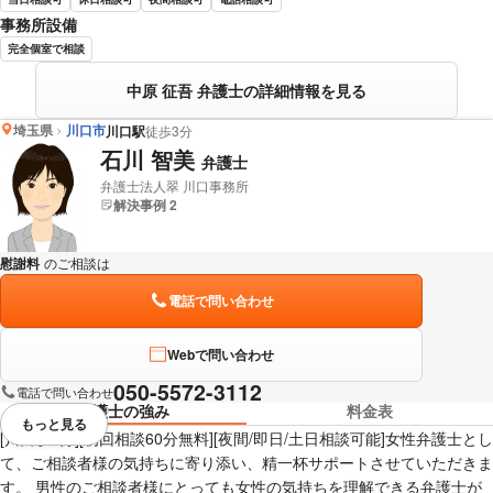
事務所設備
完全個室で相談
中原 征吾 弁護士の詳細情報を見る
埼玉県
川口市
川口駅
徒歩3分
石川 智美
弁護士
弁護士法人翠 川口事務所
解決事例 2
慰謝料
のご相談は
下記のリンクからお問い合わせください。
電話で問い合わせ
Webで問い合わせ
050-5572-3112
電話で問い合わせ
弁護士の強み
料金表
もっと見る
視覚的に省略されている要素を
[川口駅3分][初回相談60分無料][夜間/即日/土日相談可能]女性弁護士とし
て、ご相談者様の気持ちに寄り添い、精一杯サポートさせていただきま
す。 男性のご相談者様にとっても女性の気持ちを理解できる弁護士が