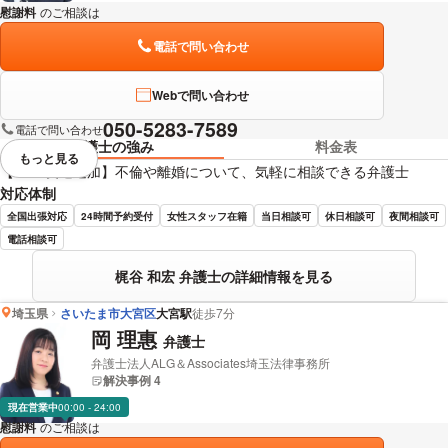
慰謝料
のご相談は
下記のリンクからお問い合わせください。
電話で問い合わせ
Webで問い合わせ
050-5283-7589
電話で問い合わせ
弁護士の強み
料金表
もっと見る
視覚的に省略されている要素を
【LINE友達追加】不倫や離婚について、気軽に相談できる弁護士
対応体制
全国出張対応
24時間予約受付
女性スタッフ在籍
当日相談可
休日相談可
夜間相談可
電話相談可
梶谷 和宏 弁護士の詳細情報を見る
埼玉県
さいたま市大宮区
大宮駅
徒歩7分
岡 理惠
弁護士
弁護士法人ALG＆Associates埼玉法律事務所
解決事例 4
現在営業中
00:00 - 24:00
慰謝料
のご相談は
下記のリンクからお問い合わせください。