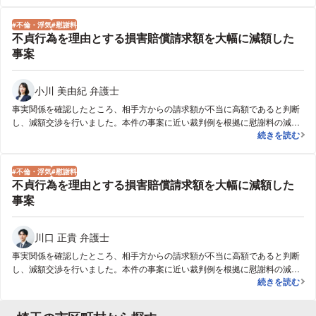
同じです。しかし、本件ではお子様の学資名目の資金･保険がかなり存在した
ため、通常の財産分与の清算をすると、妻側がお子様名義の預金や保険を管
不倫・浮気
慰謝料
理する代わりに夫側に相当な額の精算金を支払わなければならなくなり、妻
不貞行為を理由とする損害賠償請求額を大幅に減額した
側の経済的負担が大きくなってしまいます。本件においても、夫側からはお
事案
子様のための蓄財も通常の財産分与の方法として清算を求められました。交
渉においては、あくまで夫側の不貞･有責による離婚であることを強調し、あ
る程度の長期戦となることを覚悟して粘り強くやり取りをしていきました。
小川 美由紀 弁護士
書面での交渉から離婚調停に移る中、最終的には、夫側は、妻側の主張する
事実関係を確認したところ、相手方からの請求額が不当に高額であると判断
財産分与の水準を一部認めました。具体的には、妻がお子様のための財産を
し、減額交渉を行いました。本件の事案に近い裁判例を根拠に慰謝料の減額
全て管理すること、妻と子どもたちの住む自宅を夫が妻に譲渡すること、妻
不貞行為を理
続きを読む
を相手方に提示した結果、400万の減額に成功しました。
から夫への精算金の支払は行わないというものでした。通常の夫婦均等の財
産分与額や不貞による慰謝料額の水準を考えても大幅に有利な経済的条件で
離婚をすることができました。
不倫・浮気
慰謝料
不貞行為を理由とする損害賠償請求額を大幅に減額した
事案
川口 正貴 弁護士
事実関係を確認したところ、相手方からの請求額が不当に高額であると判断
し、減額交渉を行いました。本件の事案に近い裁判例を根拠に慰謝料の減額
不貞行為を理
続きを読む
を相手方に提示した結果、400万の減額に成功しました。