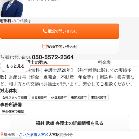
慰謝料
のご相談は
下記のリンクからお問い合わせください。
電話で問い合わせ
Webで問い合わせ
050-5572-2364
電話で問い合わせ
弁護士の強み
料金表
もっと見る
視覚的に省略されている要素を
【初回60分相談無料｜弁護士歴20年】【熟年離婚に関しての実績多
数】財産分与（預金・退職金・不動産・年金等）｜慰謝料｜養育費な
ど。相手方との交渉は弁護士が行います。安心してご相談ください。
対応体制
女性スタッフ在籍
当日相談可
休日相談可
夜間相談可
電話相談可
事務所設備
完全個室で相談
福村 武雄 弁護士の詳細情報を見る
埼玉県
さいたま市大宮区
大宮駅
徒歩4分