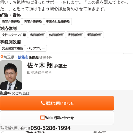
伺い，お気持ちに沿ったサポートをします。「この道を選んでよかっ
た。」と思って頂けるよう誠心誠意努めさせて頂きます。
経験・資格
冤罪弁護経験
再審弁護経験
事業会社勤務経験
対応体制
女性スタッフ在籍
当日相談可
休日相談可
夜間相談可
電話相談可
事務所設備
完全個室で相談
バリアフリー
埼玉県
飯能市
飯能駅
徒歩4分
佐藤 智宏 弁護士の詳細情報を見る
佐々木 翔
弁護士
飯能法律事務所
慰謝料
のご相談は
下記のリンクからお問い合わせください。
電話で問い合わせ
Webで問い合わせ
050-5286-1994
電話で問い合わせ
弁護士の強み
料金表