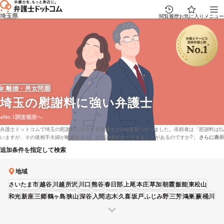
埼玉県
閲覧履歴
お気に入り
メニュー
# 離婚・男女問題
埼玉
の慰謝料に強い弁護士
※No.1調査概要へ
弁護士ドットコムで埼玉の慰謝料に注力する弁護士が342名見つかりました。依頼者は「慰謝料は払
いますが、その後相手夫婦が離婚すると、また請求がきたりすることがあるのですか?」「離婚しな
さらに表示
説明文の省
くても、相手の女性から慰謝料を請求出来ますか?」などの問題を抱えております。弁護士ドットコ
追加条件を指定して検索
ムでは無料の法律相談「みんなの法律相談」に回答している埼玉の弁護士や弁護士費用を後払いで
対応してくれる弁護士といった様々な条件で弁護士を比較することができます。例えば「口コミの
評価が高い慰謝料が得意な弁護士や弁護士の選び方はほとんど調査したけれど、埼玉周辺の法律事
地域
務所の弁護士を実績で比較したい」などの要望にも対応することができます。弁護士の中には
さいたま市
越谷
川越
所沢
川口
熊谷
春日部
上尾
本庄
草加
朝霞
飯能
東松山
「<<4>>全国出張サポート ご用命があれば、全国出張いたしますので、ご高齢の方や障害のある方
はお気軽にお問い合わせください。」とおっしゃる方もいます。慰謝料に悩んでいる方は本サイト
和光
新座
三郷
鶴ヶ島
狭山
深谷
入間
志木
久喜
坂戸
ふじみ野
三芳
鴻巣
蕨
桶川
に登録全弁護士22,835人から、男性・女性などの性別や経歴などの希望を踏まえて、希望に適した
富士見
蓮田
吉川
弁護士に問合せをしてみてはいかがでしょうか。