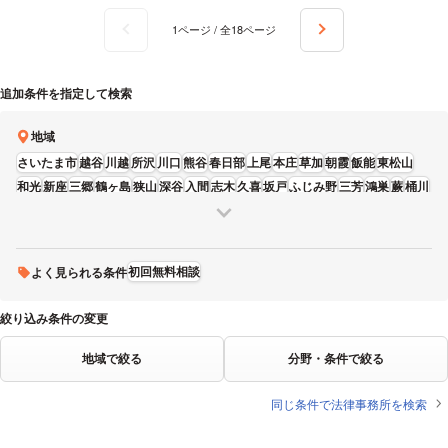
1ページ / 全18ページ
追加条件を指定して検索
地域
さいたま市
越谷
川越
所沢
川口
熊谷
春日部
上尾
本庄
草加
朝霞
飯能
東松山
和光
新座
三郷
鶴ヶ島
狭山
深谷
入間
志木
久喜
坂戸
ふじみ野
三芳
鴻巣
蕨
桶川
富士見
蓮田
吉川
初回無料相談
よく見られる条件
絞り込み条件の変更
地域で絞る
分野・条件で絞る
同じ条件で法律事務所を検索