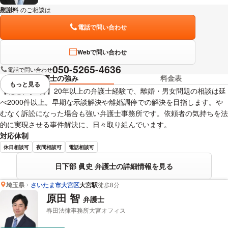
慰謝料
のご相談は
下記のリンクからお問い合わせください。
電話で問い合わせ
Webで問い合わせ
050-5265-4636
電話で問い合わせ
弁護士の強み
料金表
もっと見る
視覚的に省略されている要素を
【北浦和駅4分】20年以上の弁護士経験で、離婚・男女問題の相談は延
べ2000件以上。早期な示談解決や離婚調停での解決を目指します。や
むなく訴訟になった場合も強い弁護士事務所です。依頼者の気持ちを法
的に実現させる事件解決に、日々取り組んでいます。
対応体制
休日相談可
夜間相談可
電話相談可
日下部 眞史 弁護士の詳細情報を見る
埼玉県
さいたま市大宮区
大宮駅
徒歩8分
原田 智
弁護士
春田法律事務所大宮オフィス