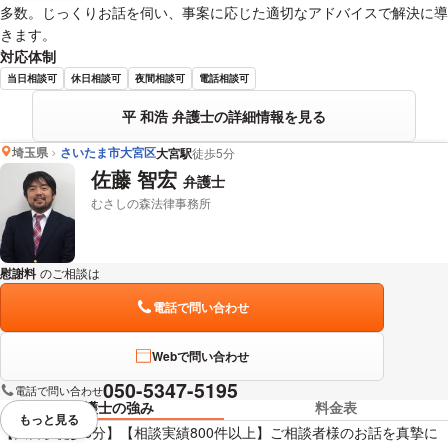
多数。じっくりお話を伺い、事案に応じた適切なアドバイスで解決に導
きます。
対応体制
当日相談可
休日相談可
夜間相談可
電話相談可
平 和浩 弁護士の詳細情報を見る
埼玉県
さいたま市大宮区
大宮駅
徒歩5分
佐藤 智宏
弁護士
むさしの森法律事務所
慰謝料
のご相談は
下記のリンクからお問い合わせください。
電話で問い合わせ
Webで問い合わせ
050-5347-5195
電話で問い合わせ
弁護士の強み
料金表
もっと見る
視覚的に省略されている要素を
【大宮駅徒歩5分】【相談実績800件以上】ご相談者様のお話を真摯に