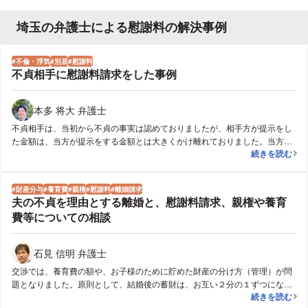
埼玉の弁護士による慰謝料の解決事例
不倫・浮気
別居
慰謝料
不貞相手に慰謝料請求をした事例
本多 将大 弁護士
不貞相手は、当初から不貞の事実は認めておりましたが、相手方が提示をし
た金額は、当方が提示をする金額とは大きくかけ離れておりました。当方か
不貞相手に慰
続きを読む
らの資料の提示、慰謝料額を上げる要素の説明等、粘り強く交渉をした結
果、最終的には相手方が当初提示した２倍の金額で合意に至りました。
財産分与
養育費
親権
慰謝料
離婚請求
夫の不貞を理由とする離婚と、慰謝料請求、親権や養育
費等についての相談
石見 信明 弁護士
交渉では、養育費の額や、お子様のために貯めた財産の分け方（管理）が問
題となりました。原則として、結婚後の蓄財は、お互い２分の１ずつになる
夫の不貞を理
続きを読む
ように分け合うのが財産分与の方法であり、お子様のための蓄財であっても