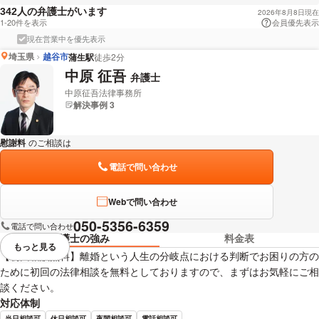
人の弁護士がいます
342
2026年8月8日現在
1-20件を表示
会員優先表示
現在営業中を優先表示
埼玉県
越谷市
蒲生駅
徒歩2分
中原 征吾
弁護士
中原征吾法律事務所
解決事例 3
慰謝料
のご相談は
下記のリンクからお問い合わせください。
電話で問い合わせ
Webで問い合わせ
050-5356-6359
電話で問い合わせ
弁護士の強み
料金表
もっと見る
視覚的に省略されている要素を
【初回相談無料】離婚という人生の分岐点における判断でお困りの方の
ために初回の法律相談を無料としておりますので、まずはお気軽にご相
談ください。
対応体制
当日相談可
休日相談可
夜間相談可
電話相談可