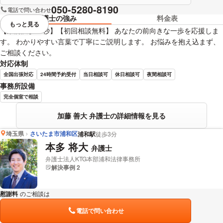
050-5280-8190
電話で問い合わせ
弁護士の強み
料金表
もっと見る
視覚的に省略されている要素を
【東所沢駅30秒】【初回相談無料】 あなたの前向きな一歩を応援しま
す。 わかりやすい言葉で丁寧にご説明します。 お悩みを抱え込まず、
ご相談ください。
対応体制
全国出張対応
24時間予約受付
当日相談可
休日相談可
夜間相談可
事務所設備
完全個室で相談
加藤 善大 弁護士の詳細情報を見る
埼玉県
さいたま市浦和区
浦和駅
徒歩3分
本多 将大
弁護士
弁護士法人KTG本部浦和法律事務所
解決事例 2
慰謝料
のご相談は
下記のリンクからお問い合わせください。
電話で問い合わせ