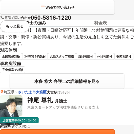
Webで問い合わせ
050-5816-1220
電話で問い合わせ
弁護士の強み
料金表
もっと見る
視覚的に省略されている要素を
【初回相談無料】【夜間・日曜対応可】年間通して離婚問題に豊富な相
談・交渉・調停・訴訟実績あり。今後の生活の見通しを立てた解決をご
提案します。
対応体制
全国出張対応
24時間予約受付
女性スタッフ在籍
当日相談可
休日相談可
夜間相談可
事務所設備
完全個室で相談
本多 将大 弁護士の詳細情報を見る
埼玉県
さいたま市大宮区
大宮駅
徒歩3分
神尾 尊礼
弁護士
東京スタートアップ法律事務所さいたま支店
現在営業中
00:00 - 24:00
慰謝料
のご相談は
下記のリンクからお問い合わせください。