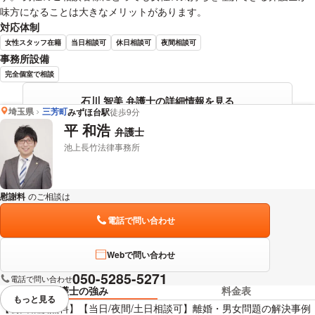
味方になることは大きなメリットがあります。
対応体制
女性スタッフ在籍
当日相談可
休日相談可
夜間相談可
事務所設備
完全個室で相談
石川 智美 弁護士の詳細情報を見る
埼玉県
三芳町
みずほ台駅
徒歩9分
平 和浩
弁護士
池上長竹法律事務所
慰謝料
のご相談は
下記のリンクからお問い合わせください。
電話で問い合わせ
Webで問い合わせ
050-5285-5271
電話で問い合わせ
弁護士の強み
料金表
もっと見る
視覚的に省略されている要素を
【初回相談無料】【当日/夜間/土日相談可】離婚・男女問題の解決事例