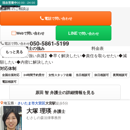
現在営業中
00:00 - 24:00
慰謝料
のご相談は
下記のリンクからお問い合わせください。
電話で問い合わせ
LINE
Webで問い合わせ
で問い合わせ
050-5861-5199
電話で問い合わせ
弁護士の強み
料金表
もっと見る
視覚的に省略されている要素を
【離婚・不倫に強い弁護】◆早く解決したい◆責任を取らせたい◆減
額したい◆内密に解決したい
対応体制
全国出張対応
24時間予約受付
女性スタッフ在籍
当日相談可
休日相談可
夜間相談可
電話相談可
原田 智 弁護士の詳細情報を見る
埼玉県
さいたま市大宮区
大宮駅
徒歩5分
大塚 理瑛
弁護士
むさしの森法律事務所