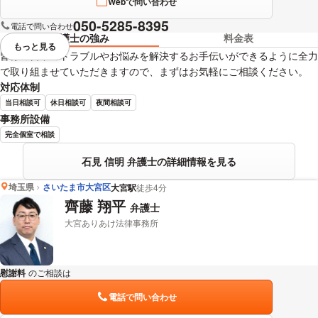
Webで問い合わせ
050-5285-8395
電話で問い合わせ
弁護士の強み
料金表
もっと見る
視覚的に省略されている要素を
皆様の日常のトラブルやお悩みを解決するお手伝いができるように全力
で取り組ませていただきますので、まずはお気軽にご相談ください。
対応体制
当日相談可
休日相談可
夜間相談可
事務所設備
完全個室で相談
石見 信明 弁護士の詳細情報を見る
埼玉県
さいたま市大宮区
大宮駅
徒歩4分
齊藤 翔平
弁護士
大宮ありあけ法律事務所
慰謝料
のご相談は
下記のリンクからお問い合わせください。
電話で問い合わせ