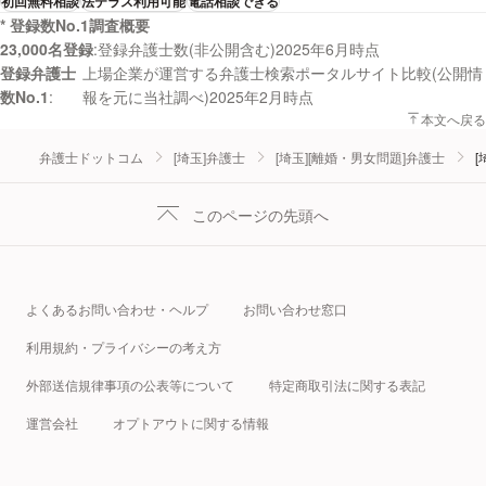
初回無料相談
法テラス利用可能
電話相談できる
* 登録数No.1調査概要
23,000名登録
登録弁護士数(非公開含む)2025年6月時点
登録弁護士
上場企業が運営する弁護士検索ポータルサイト比較(公開情
数No.1
報を元に当社調べ)2025年2月時点
本文へ戻る
弁護士ドットコム
[埼玉]弁護士
[埼玉][離婚・男女問題]弁護士
[
このページの先頭へ
よくあるお問い合わせ・ヘルプ
お問い合わせ窓口
利用規約・プライバシーの考え方
外部送信規律事項の公表等について
特定商取引法に関する表記
運営会社
オプトアウトに関する情報