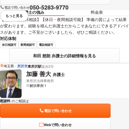
050-5283-9770
電話で問い合わせ
弁護士の強み
料金表
もっと見る
視覚的に省略されている要素を
【初回30分無料相談】【休日・夜間相談可能】 準備の質によって結果
が変わります。経験を積んだ弁護士だからこそあなたにできるアドバイ
スがあります。ご不安がございましたら、ぜひご相談ください。
対応体制
休日相談可
夜間相談可
電話相談可
和田 慈朗 弁護士の詳細情報を見る
埼玉県
所沢市
東所沢駅
徒歩2分
加藤 善大
弁護士
東所沢法律事務所
解決事例 1
慰謝料
のご相談は
下記のリンクからお問い合わせください。
電話で問い合わせ
Webで問い合わせ