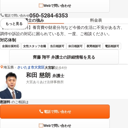
Webで問い合わせ
050-5284-6353
電話で問い合わせ
弁護士の強み
料金表
もっと見る
視覚的に省略されている要素を
【初回30分無料】養育費や財産分与など今後の生活に不安がある方、
調停や訴訟の対応に困られている方、一度、ご相談ください。
対応体制
全国出張対応
女性スタッフ在籍
当日相談可
休日相談可
夜間相談可
電話相談可
齊藤 翔平 弁護士の詳細情報を見る
埼玉県
さいたま市大宮区
大宮駅
徒歩4分
和田 慈朗
弁護士
大宮ありあけ法律事務所
慰謝料
のご相談は
下記のリンクからお問い合わせください。
電話で問い合わせ
Webで問い合わせ