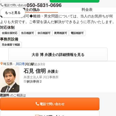
050-5831-0696
電話で問い合わせ
弁護士の強み
料金表
もっと見る
視覚的に省略されている要素を
◆法テラス利用可◆離婚・男女問題については、当人のお気持ちが何
よりも大切です。ご希望を汲んだ解決ができるように尽力いたします。
対応体制
全国出張対応
当日相談可
休日相談可
夜間相談可
電話相談可
事務所設備
完全個室で相談
大谷 博 弁護士の詳細情報を見る
埼玉県
川口市
川口駅
徒歩3分
石見 信明
弁護士
弁護士法人翠 川口事務所
解決事例 2
慰謝料
のご相談は
下記のリンクからお問い合わせください。
電話で問い合わせ