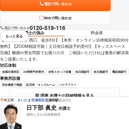
電話で問い合わせ
Webで問い合わせ
0120-519-116
電話で問い合わせ
弁護士の強み
料金表
もっと見る
視覚的に省略されている要素を
【JR『大宮駅』西口、徒歩5分】【来所・オンライン法律相談初回30分
無料】【ZOOM相談可能｜土日祝日相談予約受付】【キッズスペース
完備】離婚や男女問題でお困りの方、ご相談いただければ最善の解決策
をご提案いたします。
対応体制
全国出張対応
24時間予約受付
女性スタッフ在籍
当日相談可
休日相談可
電話相談可
事務所設備
完全個室で相談
託児所・キッズルーム
バリアフリー
岡 理惠 弁護士の詳細情報を見る
埼玉県
さいたま市浦和区
北浦和駅
徒歩3分
日下部 眞史
弁護士
浦和ときわ法律事務所