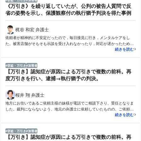
《万引き》を繰り返していたが、公判の被告人質問で反
省の姿勢を示し、保護観察付の執行猶予判決を得た事例
梶谷 和宏 弁護士
依頼者が精神的に不安定だったので，毎日接見に行き，メンタルケアをし
た。被害店舗がそもそも示談を受け入れなかったり，対応が遅かったため，
《万引き》を
続きを読む
被害弁償に代わる供託を行い，何とか保釈を得ることができた。弁論終結後
に再度万引きしてしまい，実刑を覚悟したが，再開後の公判で被告人質問を
行い，再度の反省の姿勢を示し，保護観察付の執行猶予判決を得た。
窃盗・万引き
加害者
【万引き】認知症が原因による万引きで複数の前科。再
度万引きを行い、逮捕→執行猶予の判決。
桜井 翔 弁護士
地方にお住いであるご依頼主様の妹様が電話でご相談下さり、受任となりま
した。裁判にならないよう、地元の弁護士に依頼していたものの、ご依頼主
【万引き】認
続きを読む
様は起訴されてしまい、裁判が必要となりました。そこから弁護士を探した
のですが、認知症とはいえ、執行猶予中に起こした事件であったため、他の
弁護士からは門前払いをされ、絶望しておられました。しかし、遠方であっ
窃盗・万引き
加害者
ても裁判へ足を運び、最善の弁護活動の結果、裁判では再び執行猶予の判決
【万引き】認知症が原因による万引きで複数の前科。再
となりました。