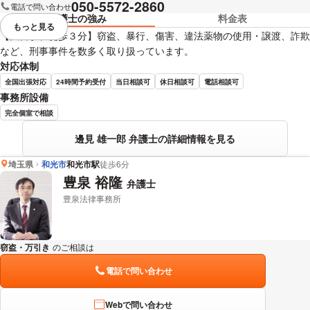
050-5572-2860
電話で問い合わせ
弁護士の強み
料金表
もっと見る
視覚的に省略されている要素を
【大宮駅、徒歩３分】窃盗、暴行、傷害、違法薬物の使用・譲渡、詐欺
など、刑事事件を数多く取り扱っています。
対応体制
全国出張対応
24時間予約受付
当日相談可
休日相談可
電話相談可
事務所設備
完全個室で相談
邊見 雄一郎 弁護士の詳細情報を見る
埼玉県
和光市
和光市駅
徒歩6分
豊泉 裕隆
弁護士
豊泉法律事務所
窃盗・万引き
のご相談は
下記のリンクからお問い合わせください。
電話で問い合わせ
Webで問い合わせ