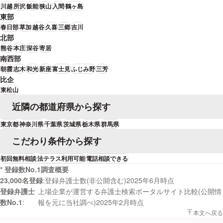
川越
所沢
飯能
狭山
入間
鶴ヶ島
東部
春日部
草加
越谷
久喜
三郷
吉川
北部
熊谷
本庄
深谷
寄居
南西部
朝霞
志木
和光
新座
富士見
ふじみ野
三芳
比企
東松山
近隣の都道府県から探す
東京都
神奈川県
千葉県
茨城県
栃木県
群馬県
こだわり条件から探す
初回無料相談
法テラス利用可能
電話相談できる
* 登録数No.1調査概要
23,000名登録
登録弁護士数(非公開含む)2025年6月時点
登録弁護士
上場企業が運営する弁護士検索ポータルサイト比較(公開情
数No.1
報を元に当社調べ)2025年2月時点
本文へ戻る