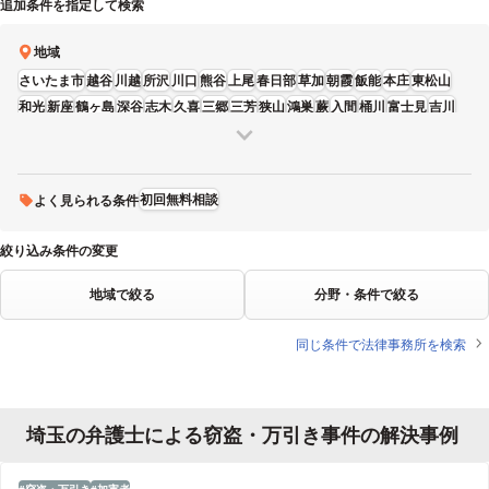
追加条件を指定して検索
地域
さいたま市
越谷
川越
所沢
川口
熊谷
上尾
春日部
草加
朝霞
飯能
本庄
東松山
和光
新座
鶴ヶ島
深谷
志木
久喜
三郷
三芳
狭山
鴻巣
蕨
入間
桶川
富士見
吉川
ふじみ野
寄居
初回無料相談
よく見られる条件
絞り込み条件の変更
地域で絞る
分野・条件で絞る
同じ条件で法律事務所を検索
埼玉の弁護士による窃盗・万引き事件の解決事例
窃盗・万引き
加害者