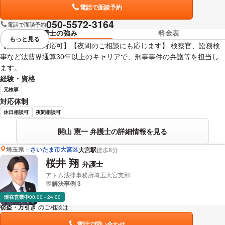
電話で面談予約
050-5572-3164
電話で面談予約
弁護士の強み
料金表
もっと見る
視覚的に省略されている要素を
【土日祝日も対応可】【夜間のご相談にも応じます】 検察官、訟務検
事など法曹界通算30年以上のキャリアで、刑事事件の弁護等を担当し
ます。
経験・資格
元検事
対応体制
休日相談可
夜間相談可
開山 憲一 弁護士の詳細情報を見る
埼玉県
さいたま市大宮区
大宮駅
徒歩8分
桜井 翔
弁護士
アトム法律事務所埼玉大宮支部
解決事例 3
現在営業中
00:00 - 24:00
窃盗・万引き
のご相談は
下記のリンクからお問い合わせください。
電話で問い合わせ