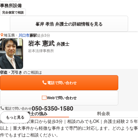
事務所設備
完全個室で相談
峯岸 孝浩 弁護士の詳細情報を見る
埼玉県
川口市
蕨駅
徒歩3分
岩本 憲武
弁護士
岩本法律事務所
窃盗・万引き
のご相談は
下記のリンクからお問い合わせください。
電話で問い合わせ
Webで問い合わせ
050-5350-1580
電話で問い合わせ
弁護士の強み
料金表
もっと見る
視覚的に省略されている要素を
紹介不要｜蕨駅東口から徒歩3分｜相談のみでもOK｜弁護士経験２５年
以上｜重大事件から軽微な事件まで専門的に対応します。どのような事
件でもまずはご相談ください。