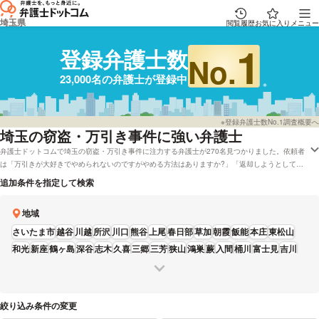
埼玉県
閲覧履歴
お気に入り
メニュー
1
登録弁護士数
No.
23,000名の弁護士が登録中
※登録弁護士数No.1調査概要へ
埼玉
の窃盗・万引き事件に強い弁護士
弁護士ドットコムで埼玉の窃盗・万引き事件に注力する弁護士が270名見つかりました。依頼者
は「万引きが大好きでやめられないのですがやめる方法はありますか?」「返却しようとして拒
否された物を使って相手を窃盗で訴える事は可能ですか?」などの質問を抱えております。弁護
追加条件を指定して検索
士ドットコムでは弁護士費用を後払いで応対してくれる弁護士や着手金無料で受付している埼玉
の弁護士など、色々な希望の条件で探すことができます。例えば「窃盗・万引き事件に強い弁護
地域
士や評判が良い弁護士の選び方などの情報はほとんど調べたけど、埼玉周辺の法律事務所の弁護
士を料金で比較したい」などのニーズにも応じることができます。弁護士の中には「福祉職とし
さいたま市
越谷
川越
所沢
川口
熊谷
上尾
春日部
草加
朝霞
飯能
本庄
東松山
ての考え方や経験・ソーシャルワークの技術を活用することで相談者を理解し、寄り添った事件
和光
新座
鶴ヶ島
深谷
志木
久喜
三郷
三芳
狭山
鴻巣
蕨
入間
桶川
富士見
吉川
処理ができ、相談者にも親しみやすいと言ってもらえています。」とおっしゃる方もいます。窃
ふじみ野
寄居
盗・万引き事件で課題を抱えている方は成功報酬金額や経歴などの希望を考慮して、自身にあう
弁護士に相談をしてみることをおすすめします。
絞り込み条件の変更