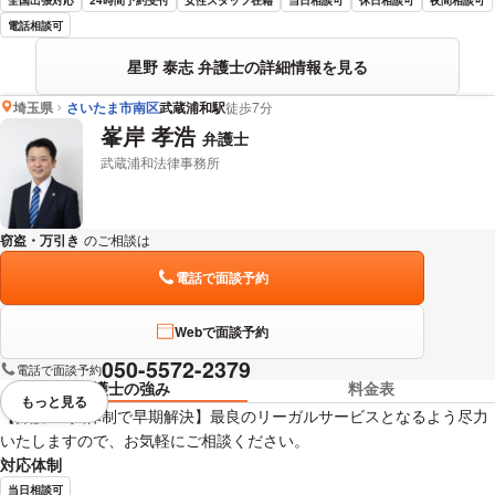
電話相談可
星野 泰志 弁護士の詳細情報を見る
埼玉県
さいたま市南区
武蔵浦和駅
徒歩7分
峯岸 孝浩
弁護士
武蔵浦和法律事務所
窃盗・万引き
のご相談は
下記のリンクからお問い合わせください。
電話で面談予約
Webで面談予約
050-5572-2379
電話で面談予約
弁護士の強み
料金表
もっと見る
視覚的に省略されている要素を
【弁護士2人体制で早期解決】最良のリーガルサービスとなるよう尽力
いたしますので、お気軽にご相談ください。
対応体制
当日相談可