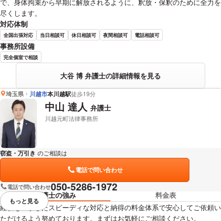
で、身体拘束から早期に解放されるように、釈放・保釈のために全力を
尽くします。
対応体制
全国出張対応
当日相談可
休日相談可
夜間相談可
電話相談可
事務所設備
完全個室で相談
大谷 博 弁護士の詳細情報を見る
埼玉県
川越市
本川越駅
徒歩19分
中山 達人
弁護士
川越元町法律事務所
窃盗・万引き
のご相談は
下記のリンクからお問い合わせください。
電話で問い合わせ
050-5286-1972
電話で問い合わせ
弁護士の強み
料金表
もっと見る
視覚的に省略されている要素を
経験を生かしたスピーディな対応と納得の料金体系で安心してご依頼い
ただけるよう努めております。まずはお気軽にご相談ください。