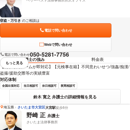
窃盗・万引き
のご相談は
下記のリンクからお問い合わせください。
電話で問い合わせ
Webで問い合わせ
050-5281-7756
電話で問い合わせ
弁護士の強み
料金表
もっと見る
視覚的に省略されている要素を
【刑事専門チームが即対応】【元検事在籍】不同意わいせつ/強姦/痴漢/
盗撮/援助交際等の実績豊富
対応体制
全国出張対応
当日相談可
休日相談可
夜間相談可
鈴木 寛之 弁護士の詳細情報を見る
埼玉県
さいたま市大宮区
大宮駅
徒歩6分
野崎 正
弁護士
さいたま法律事務所