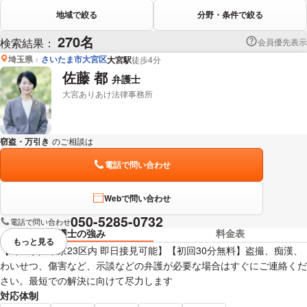
地域で絞る
分野・条件で絞る
270名
検索結果：
会員優先表示
埼玉県
さいたま市大宮区
大宮駅
徒歩4分
佐藤 都
弁護士
大宮ありあけ法律事務所
窃盗・万引き
のご相談は
下記のリンクからお問い合わせください。
電話で問い合わせ
Webで問い合わせ
050-5285-0732
電話で問い合わせ
弁護士の強み
料金表
もっと見る
視覚的に省略されている要素を
【埼玉県／東京23区内 即日接見可能】【初回30分無料】盗撮、痴漢、
わいせつ、傷害など、示談などの弁護が必要な場合はすぐにご連絡くだ
さい。最短での解決に向けて尽力します
対応体制