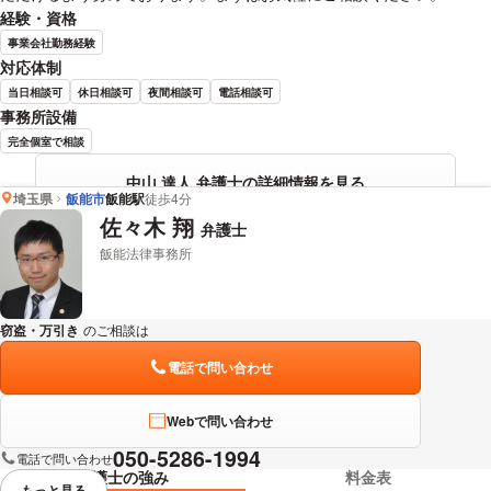
経験・資格
事業会社勤務経験
対応体制
当日相談可
休日相談可
夜間相談可
電話相談可
事務所設備
完全個室で相談
中山 達人 弁護士の詳細情報を見る
埼玉県
飯能市
飯能駅
徒歩4分
佐々木 翔
弁護士
飯能法律事務所
窃盗・万引き
のご相談は
下記のリンクからお問い合わせください。
電話で問い合わせ
Webで問い合わせ
050-5286-1994
電話で問い合わせ
弁護士の強み
料金表
もっと見る