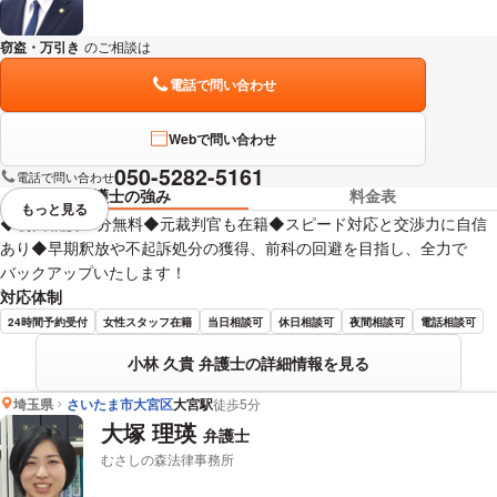
窃盗・万引き
のご相談は
下記のリンクからお問い合わせください。
電話で問い合わせ
Webで問い合わせ
050-5282-5161
電話で問い合わせ
弁護士の強み
料金表
もっと見る
視覚的に省略されている要素を
◆初回相談30分無料◆元裁判官も在籍◆スピード対応と交渉力に自信
あり◆早期釈放や不起訴処分の獲得、前科の回避を目指し、全力で
バックアップいたします！
対応体制
24時間予約受付
女性スタッフ在籍
当日相談可
休日相談可
夜間相談可
電話相談可
小林 久貴 弁護士の詳細情報を見る
埼玉県
さいたま市大宮区
大宮駅
徒歩5分
大塚 理瑛
弁護士
むさしの森法律事務所