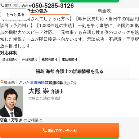
050-5285-3126
電話で問い合わせ
弁護士の強み
料金表
もっと見る
視覚的に省略されている要素を
【ご家族が逮捕されてしまった方へ】【即日接見対応・当日中の電話相
談可（予約制）】【1,000件超の実績】 一刻を争う事態に、全国約30拠
点の機動力でスピード対応。「元検事」も在籍し捜査側のロジックを熟
知した精鋭チームが即日接見へ向かいます。示談成功・不起訴・早期釈
放を目指します。
対応体制
当日相談可
休日相談可
夜間相談可
電話相談可
福島 海都 弁護士の詳細情報を見る
埼玉県
さいたま市南区
武蔵浦和駅
徒歩7分
大熊 崇
弁護士
大熊総合法律事務所
窃盗・万引き
のご相談は
下記のリンクからお問い合わせください。
電話で問い合わせ