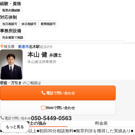
経験・資格
冤罪弁護経験
対応体制
当日相談可
休日相談可
夜間相談可
事務所設備
完全個室で相談
埼玉県
新座市
志木駅
徒歩2分
岩本 憲武 弁護士の詳細情報を見る
本山 健
弁護士
本山健法律事務所
窃盗・万引き
のご相談は
下記のリンクからお問い合わせください。
電話で問い合わせ
Webで問い合わせ
050-5449-0563
電話で問い合わせ
弁護士の強み
料金表
もっと見る
視覚的に省略されている要素を
■弁護士歴20年以上■初回30分相談無料■無罪判決を獲得した実績あり■