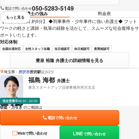
050-5283-5149
電話で問い合わせ
弁護士の強み
料金表
もっと見る
視覚的に省略されている要素を
【和光市駅南口 約5分】 ◆刑事事件・少年事件に強い弁護士◆ フット
ワークの軽さと講師・執筆の経験を活かして、スムーズな社会復帰をサ
ポートいたします。
対応体制
全国出張対応
女性スタッフ在籍
当日相談可
休日相談可
夜間相談可
豊泉 裕隆 弁護士の詳細情報を見る
埼玉県
所沢市
所沢駅
徒歩2分
福島 海都
弁護士
東京スタートアップ法律事務所所沢支店
現在営業中
06:30 - 22:00
窃盗・万引き
のご相談は
下記のリンクからお問い合わせください。
電話で問い合わせ
LINE
Webで問い合わせ
で問い合わせ