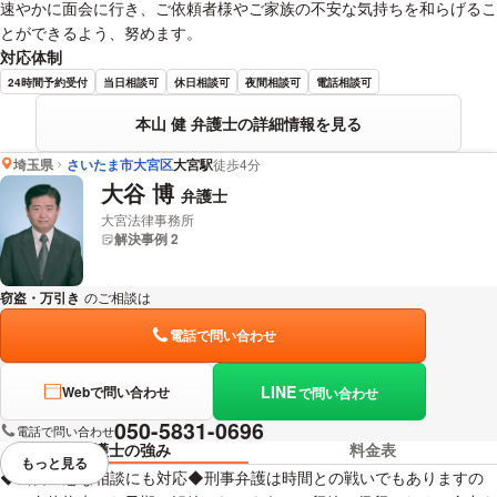
速やかに面会に行き、ご依頼者様やご家族の不安な気持ちを和らげるこ
とができるよう、努めます。
対応体制
24時間予約受付
当日相談可
休日相談可
夜間相談可
電話相談可
本山 健 弁護士の詳細情報を見る
埼玉県
さいたま市大宮区
大宮駅
徒歩4分
大谷 博
弁護士
大宮法律事務所
解決事例 2
窃盗・万引き
のご相談は
下記のリンクからお問い合わせください。
電話で問い合わせ
LINE
Webで問い合わせ
で問い合わせ
050-5831-0696
電話で問い合わせ
弁護士の強み
料金表
もっと見る
視覚的に省略されている要素を
◆当日の急な相談にも対応◆刑事弁護は時間との戦いでもありますの