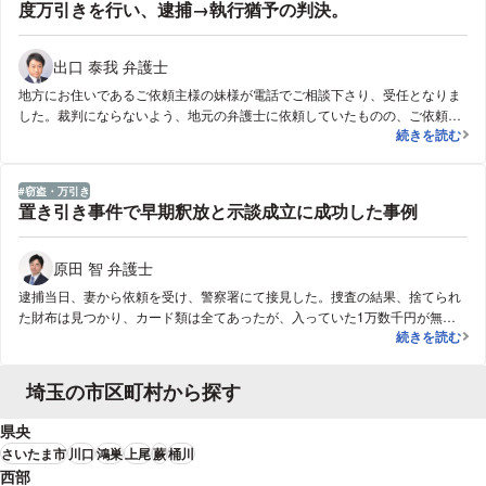
度万引きを行い、逮捕→執行猶予の判決。
出口 泰我 弁護士
地方にお住いであるご依頼主様の妹様が電話でご相談下さり、受任となりま
した。裁判にならないよう、地元の弁護士に依頼していたものの、ご依頼主
【万引き】認
続きを読む
様は起訴されてしまい、裁判が必要となりました。そこから弁護士を探した
のですが、認知症とはいえ、執行猶予中に起こした事件であったため、他の
弁護士からは門前払いをされ、絶望しておられました。しかし、遠方であっ
窃盗・万引き
ても裁判へ足を運び、最善の弁護活動の結果、裁判では再び執行猶予の判決
置き引き事件で早期釈放と示談成立に成功した事例
となりました。
原田 智 弁護士
逮捕当日、妻から依頼を受け、警察署にて接見した。捜査の結果、捨てられ
た財布は見つかり、カード類は全てあったが、入っていた1万数千円が無く
置き引き事件
続きを読む
なっていた。依頼者は現金は取っていないと警察に供述をしていたが、その
否認は通らない可能性が高く、かつ否認をしたままだと勾留されてしまう可
能性が高かったことから、現金の窃取についても認めて、今後は被害者との
埼玉の市区町村から探す
示談交渉をしていく方針とした。翌日、検察官は勾留を請求したが、裁判官
は勾留を認めず、釈放となった。その5日後、被害者と面談し、1万数千円を
県央
賠償することで示談が成立した。そして翌月末、本件は不起訴処分となり終
さいたま市
川口
鴻巣
上尾
蕨
桶川
結した。
西部