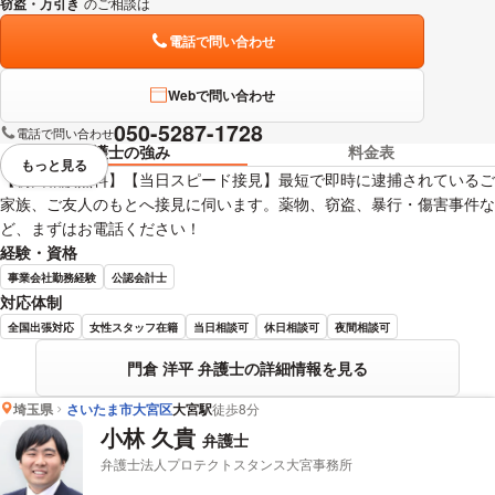
窃盗・万引き
のご相談は
下記のリンクからお問い合わせください。
電話で問い合わせ
Webで問い合わせ
050-5287-1728
電話で問い合わせ
弁護士の強み
料金表
もっと見る
視覚的に省略されている要素を
【初回相談無料】【当日スピード接見】最短で即時に逮捕されているご
家族、ご友人のもとへ接見に伺います。薬物、窃盗、暴行・傷害事件な
ど、まずはお電話ください！
経験・資格
事業会社勤務経験
公認会計士
対応体制
全国出張対応
女性スタッフ在籍
当日相談可
休日相談可
夜間相談可
門倉 洋平 弁護士の詳細情報を見る
埼玉県
さいたま市大宮区
大宮駅
徒歩8分
小林 久貴
弁護士
弁護士法人プロテクトスタンス大宮事務所