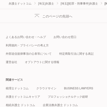
弁護士ドットコム
[埼玉]弁護士
[埼玉][犯罪・刑事事件]弁護士
[
このページの先頭へ
よくあるお問い合わせ・ヘルプ
お問い合わせ窓口
利用規約・プライバシーの考え方
外部送信規律事項の公表等について
特定商取引法に関する表記
運営会社
オプトアウトに関する情報
関連サービス
税理士ドットコム
クラウドサイン
BUSINESS LAWYERS
弁護士ドットコムキャリア
プロフェッショナルテック総研
相続弁護士 ドットコム
企業法務弁護士 ドットコム