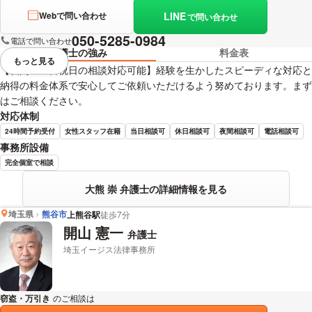
LINE
Webで問い合わせ
で問い合わせ
050-5285-0984
電話で問い合わせ
弁護士の強み
料金表
もっと見る
視覚的に省略されている要素を
【夜間・土日祝日の相談対応可能】経験を生かしたスピーディな対応と
納得の料金体系で安心してご依頼いただけるよう努めております。まず
はご相談ください。
対応体制
24時間予約受付
女性スタッフ在籍
当日相談可
休日相談可
夜間相談可
電話相談可
事務所設備
完全個室で相談
大熊 崇 弁護士の詳細情報を見る
埼玉県
熊谷市
上熊谷駅
徒歩7分
開山 憲一
弁護士
埼玉イージス法律事務所
窃盗・万引き
のご相談は
下記のリンクからお問い合わせください。