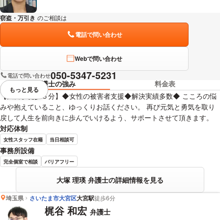
窃盗・万引き
のご相談は
下記のリンクからお問い合わせください。
電話で問い合わせ
Webで問い合わせ
050-5347-5231
電話で問い合わせ
弁護士の強み
料金表
もっと見る
視覚的に省略されている要素を
【大宮駅徒歩５分】◆女性の被害者支援◆解決実績多数◆ こころの悩
みや抱えていること、ゆっくりお話ください。 再び元気と勇気を取り
戻して人生を前向きに歩んでいけるよう、サポートさせて頂きます。
対応体制
女性スタッフ在籍
当日相談可
事務所設備
完全個室で相談
バリアフリー
大塚 理瑛 弁護士の詳細情報を見る
埼玉県
さいたま市大宮区
大宮駅
徒歩6分
梶谷 和宏
弁護士