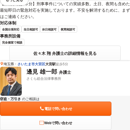
視覚的に省略されている要素を
【飯能駅徒歩３分】刑事事件についての実績多数。土日、夜間も含めた
最短即日の緊急対応を実施しております。不安を解消するために、まず
はご連絡ください。
対応体制
全国出張対応
当日相談可
休日相談可
夜間相談可
事務所設備
完全個室で相談
佐々木 翔 弁護士の詳細情報を見る
埼玉県
さいたま市大宮区
大宮駅
徒歩5分
邊見 雄一郎
弁護士
さくら総合法律事務所
窃盗・万引き
のご相談は
下記のリンクからお問い合わせください。
電話で問い合わせ
Webで問い合わせ