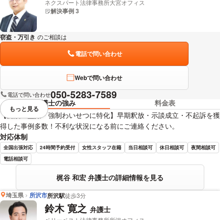
ネクスパート法律事務所大宮オフィス
解決事例 3
窃盗・万引き
のご相談は
下記のリンクからお問い合わせください。
電話で問い合わせ
Webで問い合わせ
050-5283-7589
電話で問い合わせ
弁護士の強み
料金表
もっと見る
視覚的に省略されている要素を
【痴漢・盗撮・強制わいせつに特化】早期釈放・示談成立・不起訴を獲
得した事例多数！不利な状況になる前にご連絡ください。
対応体制
全国出張対応
24時間予約受付
女性スタッフ在籍
当日相談可
休日相談可
夜間相談可
電話相談可
梶谷 和宏 弁護士の詳細情報を見る
埼玉県
所沢市
所沢駅
徒歩3分
鈴木 寛之
弁護士
ベリーベスト法律事務所所沢オフィス