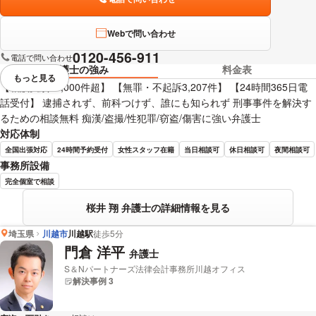
Webで問い合わせ
0120-456-911
電話で問い合わせ
弁護士の強み
料金表
もっと見る
視覚的に省略されている要素を
【相談実績40,000件超】 【無罪・不起訴3,207件】 【24時間365日電
話受付】 逮捕されず、前科つけず、誰にも知られず 刑事事件を解決す
るための相談無料 痴漢/盗撮/性犯罪/窃盗/傷害に強い弁護士
対応体制
全国出張対応
24時間予約受付
女性スタッフ在籍
当日相談可
休日相談可
夜間相談可
事務所設備
完全個室で相談
桜井 翔 弁護士の詳細情報を見る
埼玉県
川越市
川越駅
徒歩5分
門倉 洋平
弁護士
S＆Nパートナーズ法律会計事務所川越オフィス
解決事例 3