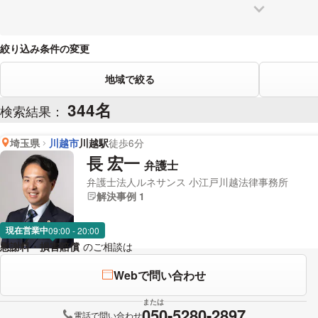
絞り込み条件の変更
地域で絞る
344名
検索結果：
埼玉県
川越市
川越駅
徒歩6分
長 宏一
弁護士
弁護士法人ルネサンス 小江戸川越法律事務所
解決事例 1
現在営業中
09:00 - 20:00
慰謝料・損害賠償
のご相談は
下記のリンクからお問い合わせください
Webで問い合わせ
または
050-5280-2897
電話で問い合わせ