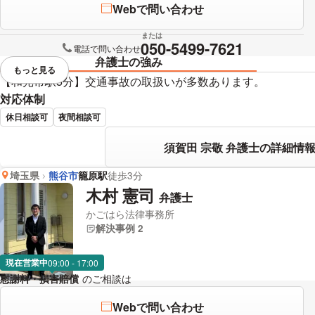
Webで問い合わせ
または
050-5499-7621
電話で問い合わせ
弁護士の強み
もっと見る
視覚的に省略されている要素を
【和光市駅5分】交通事故の取扱いが多数あります。
対応体制
休日相談可
夜間相談可
須賀田 宗敬 弁護士の詳細情
埼玉県
熊谷市
籠原駅
徒歩3分
木村 憲司
弁護士
かごはら法律事務所
解決事例 2
現在営業中
09:00 - 17:00
慰謝料・損害賠償
のご相談は
下記のリンクからお問い合わせください
Webで問い合わせ