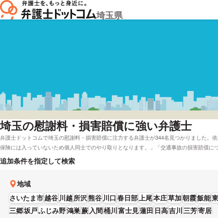
埼玉県
埼玉
の慰謝料・損害賠償に強い弁護士
弁護士ドットコムで埼玉の慰謝料・損害賠償に注力する弁護士が344名見つかりました。
保険には入っていないため個人同士でのやり取りとなります。」「交通事故の損害賠償に
す。弁護士ドットコムでは弁護士費用を後払いで受付してくれる弁護士や電話相談を無料
追加条件を指定して検索
の条件で調べることができます。具体的には「評判が高い慰謝料・損害賠償に強い弁護士
玉周辺の法律事務所の弁護士を実績で比較したい」などの依頼にも応じることができます。
地域
日祝対応可能、24時間受付可能なので、まずはご相談ください。」とおっしゃる方もいま
や資格などの条件を考慮して、条件に沿う弁護士に一度相談をしてみてください。
さいたま市
越谷
川越
所沢
熊谷
川口
春日部
上尾
本庄
草加
朝霞
飯能
三郷
坂戸
ふじみ野
鴻巣
蕨
入間
桶川
富士見
蓮田
日高
吉川
三芳
寄居