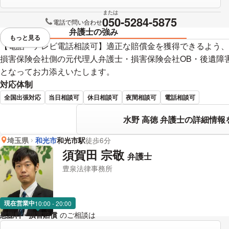
または
050-5284-5875
電話で問い合わせ
弁護士の強み
もっと見る
視覚的に省略されている要素を
【電話・テレビ電話相談可】適正な賠償金を獲得できるよう、
損害保険会社側の元代理人弁護士・損害保険会社OB・後遺障
となってお力添えいたします。
対応体制
全国出張対応
当日相談可
休日相談可
夜間相談可
電話相談可
水野 高徳 弁護士の詳細情報
埼玉県
和光市
和光市駅
徒歩6分
須賀田 宗敬
弁護士
豊泉法律事務所
現在営業中
10:00 - 20:00
慰謝料・損害賠償
のご相談は
下記のリンクからお問い合わせください