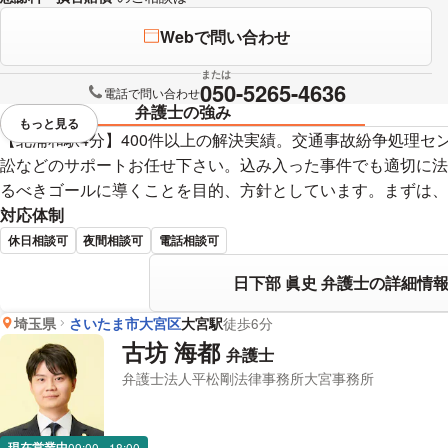
Webで問い合わせ
または
050-5265-4636
電話で問い合わせ
弁護士の強み
もっと見る
視覚的に省略されている要素を
【北浦和駅4分】400件以上の解決実績。交通事故紛争処理セ
訟などのサポートお任せ下さい。込み入った事件でも適切に法
るべきゴールに導くことを目的、方針としています。まずは、
対応体制
休日相談可
夜間相談可
電話相談可
日下部 眞史 弁護士の詳細情
埼玉県
さいたま市大宮区
大宮駅
徒歩6分
古坊 海都
弁護士
弁護士法人平松剛法律事務所大宮事務所
現在営業中
09:00 - 18:00