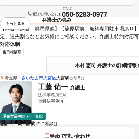
または
050-5283-0977
電話で問い合わせ
弁護士の強み
もっと見る
視覚的に省略されている要素を
【熊谷 深谷 群馬県他】【籠原駅前 無料専用駐車場あり】
定、過失割合などお気軽にご相談ください。弁護士特約対応可
対応体制
当日相談可
木村 憲司 弁護士の詳細情報
埼玉県
さいたま市大宮区
大宮駅
徒歩5分
工藤 佑一
弁護士
法律事務所SAI
解決事例 4
現在営業中
09:30 - 18:00
慰謝料・損害賠償
のご相談は
下記のリンクからお問い合わせください
Webで問い合わせ