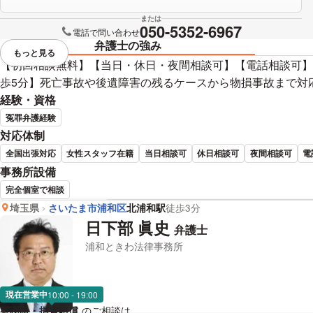
または
050-5352-6967
電話で問い合わせ
弁護士の強み
もっと見る
視覚的に省略されている要素を
【初回相談無料】【当日・休日・夜間相談可】【電話相談可】
歩5分】死亡事故や後遺障害の残るケースから物損事故まで対
経験・資格
冤罪弁護経験
対応体制
全国出張対応
女性スタッフ在籍
当日相談可
休日相談可
夜間相談可
電
事務所設備
完全個室で相談
埼玉県
さいたま市浦和区
北浦和駅
徒歩3分
工藤 佑一 弁護士の詳細情報
日下部 眞史
弁護士
浦和ときわ法律事務所
現在営業中
10:00 - 19:00
慰謝料・損害賠償
のご相談は
下記のリンクからお問い合わせください