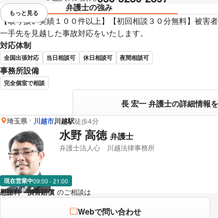
弁護士の強み
もっと見る
視覚的に省略されている要素を
【取り扱い実績１００件以上】【初回相談３０分無料】被害者
一手先を見越した事故対応をいたします。
対応体制
全国出張対応
当日相談可
休日相談可
夜間相談可
事務所設備
完全個室で相談
長 宏一 弁護士の詳細情報
埼玉県
川越市
川越駅
徒歩4分
水野 高徳
弁護士
弁護士法人心 川越法律事務所
現在営業中
09:00 - 21:00
慰謝料・損害賠償
のご相談は
下記のリンクからお問い合わせください
Webで問い合わせ