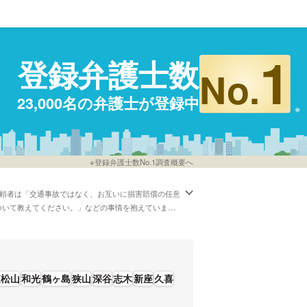
1
登録弁護士数
No.
23,000名の弁護士が登録中
※登録弁護士数No.1調査概要へ
依頼者は「交通事故ではなく、お互いに損害賠償の任意
ついて教えてください。」などの事情を抱えていま
で受け付けしてくれる埼玉の弁護士など、様々な希望
や弁護士の選び方はほとんどチェックしたけれど、埼
弁護士の中には「・平日夜間21時まで対応可能、土
す。慰謝料・損害賠償に悩んでいる方は成功報酬金額
東松山
和光
鶴ヶ島
狭山
深谷
志木
新座
久喜