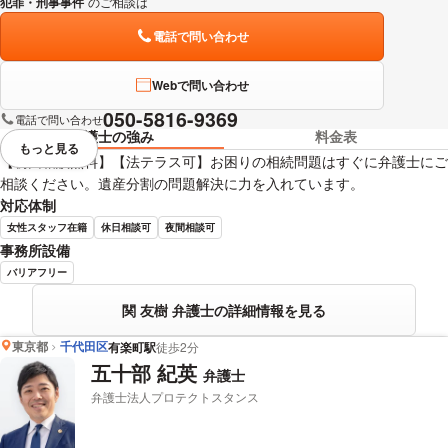
犯罪・刑事事件
のご相談は
下記のリンクからお問い合わせください。
電話で問い合わせ
Webで問い合わせ
050-5816-9369
電話で問い合わせ
弁護士の強み
料金表
もっと見る
視覚的に省略されている要素を
【初回相談無料】【法テラス可】お困りの相続問題はすぐに弁護士にご
相談ください。遺産分割の問題解決に力を入れています。
対応体制
女性スタッフ在籍
休日相談可
夜間相談可
事務所設備
バリアフリー
関 友樹 弁護士の詳細情報を見る
東京都
千代田区
有楽町駅
徒歩2分
五十部 紀英
弁護士
弁護士法人プロテクトスタンス