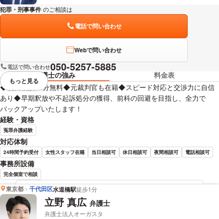
犯罪・刑事事件
のご相談は
下記のリンクからお問い合わせください。
電話で問い合わせ
Webで問い合わせ
050-5257-5885
電話で問い合わせ
弁護士の強み
料金表
もっと見る
視覚的に省略されている要素を
◆初回相談30分無料◆元裁判官も在籍◆スピード対応と交渉力に自信
あり◆早期釈放や不起訴処分の獲得、前科の回避を目指し、全力で
バックアップいたします！
経験・資格
冤罪弁護経験
対応体制
24時間予約受付
女性スタッフ在籍
当日相談可
休日相談可
夜間相談可
電話相談可
事務所設備
完全個室で相談
東京都
千代田区
水道橋駅
徒歩1分
五十部 紀英 弁護士の詳細情報を見る
立野 真広
弁護士
弁護士法人オーガスタ