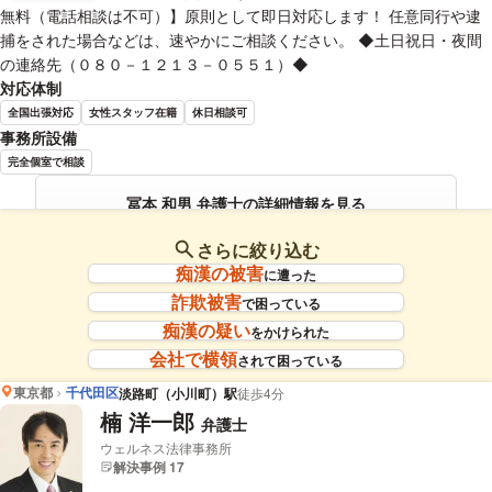
無料（電話相談は不可）】原則として即日対応します！ 任意同行や逮
捕をされた場合などは、速やかにご相談ください。 ◆土日祝日・夜間
の連絡先（０８０－１２１３－０５５１）◆
対応体制
全国出張対応
女性スタッフ在籍
休日相談可
事務所設備
完全個室で相談
冨本 和男 弁護士の詳細情報を見る
さらに絞り込む
痴漢の被害
に遭った
詐欺被害
で困っている
痴漢の疑い
をかけられた
会社で横領
されて困っている
東京都
千代田区
淡路町（小川町）駅
徒歩4分
楠 洋一郎
弁護士
ウェルネス法律事務所
解決事例 17