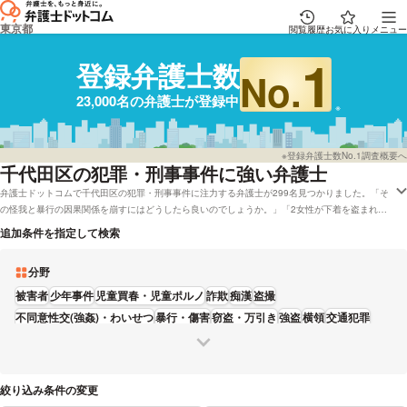
東京都
閲覧履歴
お気に入り
メニュー
1
登録弁護士数
No.
23,000名の弁護士が登録中
※登録弁護士数No.1調査概要へ
千代田区
の犯罪・刑事事件に強い弁護士
弁護士ドットコムで千代田区の犯罪・刑事事件に注力する弁護士が299名見つかりました。「そ
の怪我と暴行の因果関係を崩すにはどうしたら良いのでしょうか。」「2女性が下着を盗まれた
と勘違いし、窃盗、詐欺で被害届を出し、捕まる?」といった問題を抱えております。弁護士
追加条件を指定して検索
ドットコムでは着手金無料で受付している千代田区の弁護士や弁護士費用面を考慮して法テラス
を受付している弁護士といったさまざまな条件で探すことができます。具体的には「評判が高い
分野
犯罪・刑事事件が得意な弁護士や弁護士の選び方はリサーチしたけれど、千代田区周辺の法律事
務所の弁護士を実績で比較したい」などのニーズにも応じることができます。弁護士の中には
被害者
少年事件
児童買春・児童ポルノ
詐欺
痴漢
盗撮
「とくに被害にあわれた方は気持ちの整理もつかないと思いますが、まずは遠慮なくご相談くだ
不同意性交(強姦)・わいせつ
暴行・傷害
窃盗・万引き
強盗
横領
交通犯罪
さい。」とおっしゃる方もいます。犯罪・刑事事件で弁護士を探している方は本サイトに登録し
覚醒剤・大麻・麻薬
加害者
ている弁護士22,842人から、英語などの対応言語や報酬基準などの条件を考慮して、自分に
合った弁護士に一度相談をしてみることをおすすめします。
絞り込み条件の変更