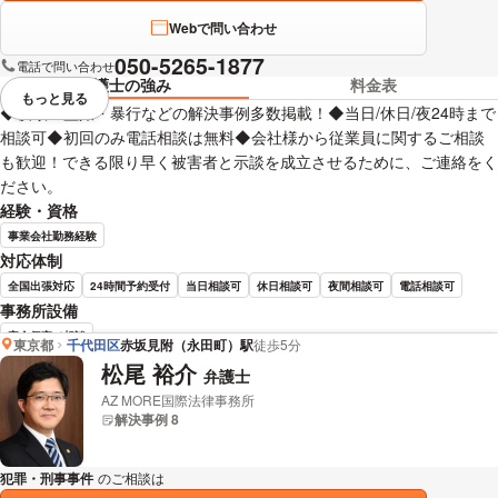
Webで問い合わせ
050-5265-1877
電話で問い合わせ
弁護士の強み
料金表
もっと見る
視覚的に省略されている要素を
◆横領・盗撮・暴行などの解決事例多数掲載！◆当日/休日/夜24時まで
相談可◆初回のみ電話相談は無料◆会社様から従業員に関するご相談
も歓迎！できる限り早く被害者と示談を成立させるために、ご連絡をく
ださい。
経験・資格
事業会社勤務経験
対応体制
全国出張対応
24時間予約受付
当日相談可
休日相談可
夜間相談可
電話相談可
事務所設備
完全個室で相談
東京都
千代田区
赤坂見附（永田町）駅
徒歩5分
松尾 裕介
弁護士
清水 廣人 弁護士の詳細情報を見る
AZ MORE国際法律事務所
解決事例 8
犯罪・刑事事件
のご相談は
下記のリンクからお問い合わせください。