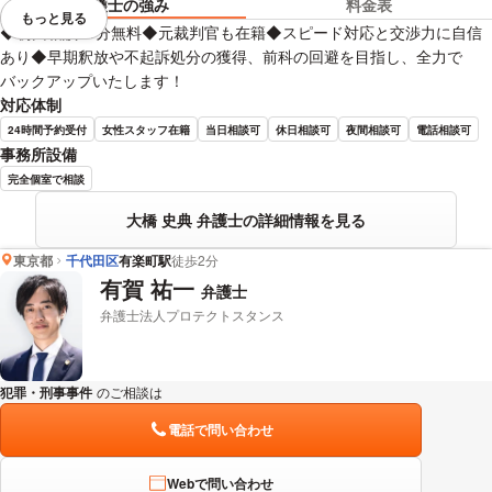
弁護士の強み
料金表
もっと見る
視覚的に省略されている要素を
◆初回相談30分無料◆元裁判官も在籍◆スピード対応と交渉力に自信
あり◆早期釈放や不起訴処分の獲得、前科の回避を目指し、全力で
バックアップいたします！
対応体制
24時間予約受付
女性スタッフ在籍
当日相談可
休日相談可
夜間相談可
電話相談可
事務所設備
完全個室で相談
大橋 史典 弁護士の詳細情報を見る
東京都
千代田区
有楽町駅
徒歩2分
有賀 祐一
弁護士
弁護士法人プロテクトスタンス
犯罪・刑事事件
のご相談は
下記のリンクからお問い合わせください。
電話で問い合わせ
Webで問い合わせ