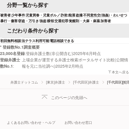
分野一覧から探す
被害者
少年事件
児童買春・児童ポルノ
詐欺
痴漢
盗撮
不同意性交(強姦)・わいせつ
暴行・傷害
窃盗・万引き
強盗
横領
交通犯罪
覚醒剤・大麻・麻薬
加害者
こだわり条件から探す
初回無料相談
法テラス利用可能
電話相談できる
* 登録数No.1調査概要
23,000名登録
登録弁護士数(非公開含む)2025年6月時点
登録弁護士
上場企業が運営する弁護士検索ポータルサイト比較(公開情
数No.1
報を元に当社調べ)2025年2月時点
本文へ戻る
弁護士ドットコム
[東京]弁護士
[千代田区]弁護士
[千代田区][
このページの先頭へ
よくあるお問い合わせ・ヘルプ
お問い合わせ窓口