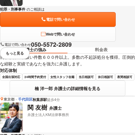
犯罪・刑事事件
のご相談は
下記のリンクからお問い合わせください。
電話で問い合わせ
Webで問い合わせ
050-5572-2809
電話で問い合わせ
弁護士の強み
料金表
もっと見る
視覚的に省略されている要素を
刑事事件の取扱い件数６００件以上。多数の不起訴処分を獲得。圧倒的
な経験と実績であなたを強力に弁護します。
対応体制
全国出張対応
24時間予約受付
女性スタッフ在籍
当日相談可
休日相談可
夜間相談可
楠 洋一郎 弁護士の詳細情報を見る
東京都
千代田区
秋葉原駅
徒歩4分
関 友樹
弁護士
弁護士法人KM法律事務所