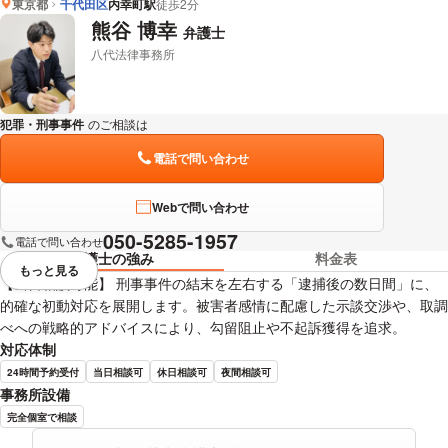
東京都
千代田区
内幸町駅
徒歩2分
熊谷 博幸
弁護士
山本 将貴 弁護士の詳細情報を見る
八代法律事務所
犯罪・刑事事件
のご相談は
下記のリンクからお問い合わせください。
電話で問い合わせ
Webで問い合わせ
050-5285-1957
電話で問い合わせ
弁護士の強み
料金表
もっと見る
視覚的に省略されている要素を
【当日相談可能】 刑事事件の結末を左右する「逮捕後の数日間」に、
的確な初動対応を展開します。被害者感情に配慮した示談交渉や、取調
べへの戦略的アドバイスにより、勾留阻止や不起訴獲得を追求。
対応体制
24時間予約受付
当日相談可
休日相談可
夜間相談可
事務所設備
完全個室で相談