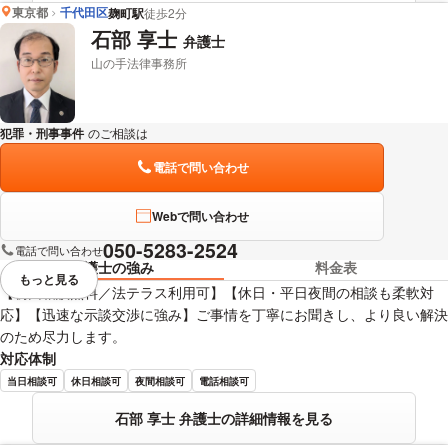
東京都
千代田区
麹町駅
徒歩2分
富澤 貴浩 弁護士の詳細情報を見る
石部 享士
弁護士
山の手法律事務所
犯罪・刑事事件
のご相談は
下記のリンクからお問い合わせください。
電話で問い合わせ
Webで問い合わせ
050-5283-2524
電話で問い合わせ
弁護士の強み
料金表
もっと見る
視覚的に省略されている要素を
【初回相談無料／法テラス利用可】【休日・平日夜間の相談も柔軟対
応】【迅速な示談交渉に強み】ご事情を丁寧にお聞きし、より良い解決
のため尽力します。
対応体制
当日相談可
休日相談可
夜間相談可
電話相談可
石部 享士 弁護士の詳細情報を見る