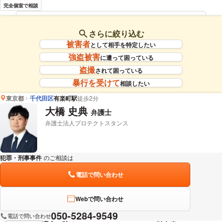
完全個室で相談
岡野 武志 弁護士の詳細情報を見る
さらに絞り込む
被害者
として相手を特定したい
強盗被害
に遭って困っている
盗撮
されて困っている
暴行を受けて
相談したい
東京都
千代田区
有楽町駅
徒歩2分
大橋 史典
弁護士
弁護士法人プロテクトスタンス
犯罪・刑事事件
のご相談は
下記のリンクからお問い合わせください。
電話で問い合わせ
Webで問い合わせ
050-5284-9549
電話で問い合わせ