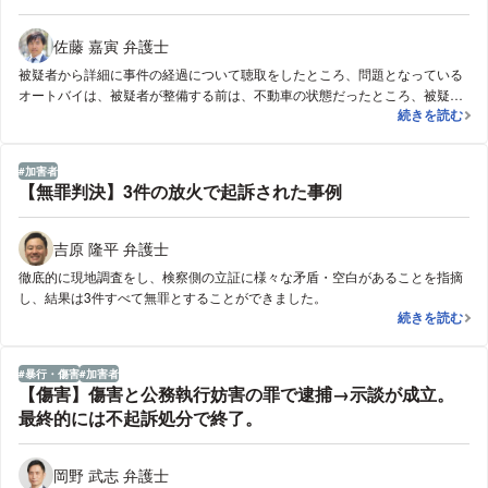
佐藤 嘉寅 弁護士
被疑者から詳細に事件の経過について聴取をしたところ、問題となっている
オートバイは、被疑者が整備する前は、不動車の状態だったところ、被疑者
【横領事件】
続きを読む
が長時間に及ぶ修理、整備、車検取得等の作業により、ようやく９０万円の
財産的価値を有するに至ったものと考えられました。実際に被疑者がした作
業は、多岐にわたり、また、長時間の労務を提供しており、これを金銭的に
加害者
換算したときに、被疑者の取り分として５０万円というのは、さほど高い金
【無罪判決】3件の放火で起訴された事例
額とは思えないものでした。そこで、事実関係を詳細に記載し、不起訴処分
が相当である旨の意見書を作成し、検察官と面談して事情を説明したとこ
ろ、検察官も内容について理解してくれ、結果、嫌疑不十分で不起訴となり
吉原 隆平 弁護士
ました。
徹底的に現地調査をし、検察側の立証に様々な矛盾・空白があることを指摘
し、結果は3件すべて無罪とすることができました。
【無罪判決】3
続きを読む
暴行・傷害
加害者
【傷害】傷害と公務執行妨害の罪で逮捕→示談が成立。
最終的には不起訴処分で終了。
岡野 武志 弁護士