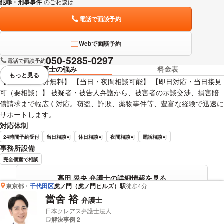
犯罪・刑事事件
のご相談は
下記のリンクからお問い合わせください。
電話で面談予約
Webで面談予約
050-5285-0297
電話で面談予約
弁護士の強み
料金表
もっと見る
視覚的に省略されている要素を
【初回相談30分無料】 【当日・夜間相談可能】 【即日対応・当日接見
可（要相談）】 被疑者・被告人弁護から、被害者の示談交渉、損害賠
償請求まで幅広く対応。窃盗、詐欺、薬物事件等、豊富な経験で迅速に
サポートします。
対応体制
24時間予約受付
当日相談可
休日相談可
夜間相談可
電話相談可
事務所設備
完全個室で相談
高田 晃央 弁護士の詳細情報を見る
東京都
千代田区
虎ノ門（虎ノ門ヒルズ）駅
徒歩4分
當舍 裕
弁護士
日本クレアス弁護士法人
解決事例 2