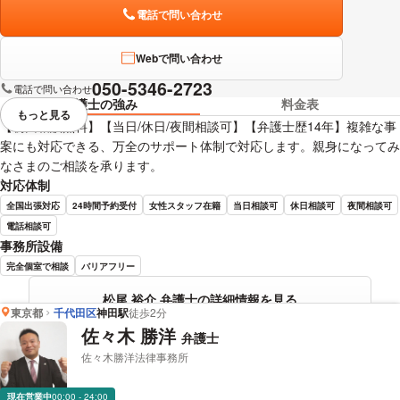
電話で問い合わせ
Webで問い合わせ
050-5346-2723
電話で問い合わせ
弁護士の強み
料金表
もっと見る
視覚的に省略されている要素を
【初回相談無料】【当日/休日/夜間相談可】【弁護士歴14年】複雑な事
案にも対応できる、万全のサポート体制で対応します。親身になってみ
なさまのご相談を承ります。
対応体制
全国出張対応
24時間予約受付
女性スタッフ在籍
当日相談可
休日相談可
夜間相談可
電話相談可
事務所設備
完全個室で相談
バリアフリー
松尾 裕介 弁護士の詳細情報を見る
東京都
千代田区
神田駅
徒歩2分
佐々木 勝洋
弁護士
佐々木勝洋法律事務所
現在営業中
00:00 - 24:00