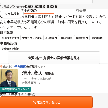
050-5283-9385
電話で問い合わせ
弁護士の強み
料金表
もっと見る
視覚的に省略されている要素を
◆初回相談30分無料◆元裁判官も在籍◆スピード対応と交渉力に自信
あり◆早期釈放や不起訴処分の獲得、前科の回避を目指し、全力で
バックアップいたします！
対応体制
24時間予約受付
女性スタッフ在籍
当日相談可
休日相談可
夜間相談可
電話相談可
事務所設備
完全個室で相談
有賀 祐一 弁護士の詳細情報を見る
東京都
千代田区
麹町駅
徒歩3分
清水 廣人
弁護士
中村・清水法律事務所
解決事例 10
現在営業中
00:00 - 24:00
犯罪・刑事事件
のご相談は
下記のリンクからお問い合わせください。
電話で問い合わせ