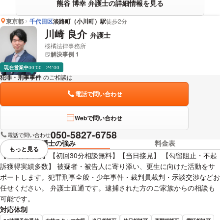
熊谷 博幸 弁護士の詳細情報を見る
東京都
千代田区
淡路町（小川町）駅
徒歩2分
川崎 良介
弁護士
桜橘法律事務所
解決事例 1
現在営業中
00:00 - 24:00
犯罪・刑事事件
のご相談は
下記のリンクからお問い合わせください。
電話で問い合わせ
Webで問い合わせ
050-5827-6758
電話で問い合わせ
弁護士の強み
料金表
もっと見る
視覚的に省略されている要素を
【24時間対応】【初回30分相談無料】【当日接見】 【勾留阻止・不起
訴獲得実績多数】 被疑者・被告人に寄り添い、更生に向けた活動をサ
ポートします。犯罪刑事全般・少年事件・裁判員裁判・示談交渉などお
任せください。 弁護士直通です。逮捕された方のご家族からの相談も
可能です。
対応体制