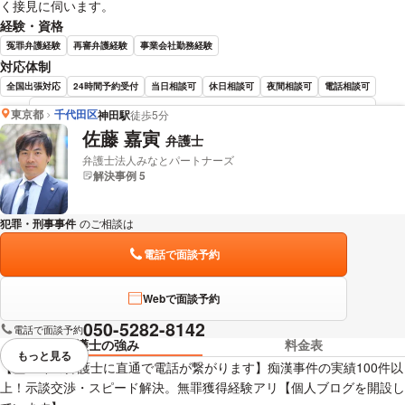
く接見に伺います。
経験・資格
冤罪弁護経験
再審弁護経験
事業会社勤務経験
対応体制
全国出張対応
24時間予約受付
当日相談可
休日相談可
夜間相談可
電話相談可
東京都
千代田区
神田駅
徒歩5分
湯浅 大樹 弁護士の詳細情報を見る
佐藤 嘉寅
弁護士
弁護士法人みなとパートナーズ
解決事例 5
犯罪・刑事事件
のご相談は
下記のリンクからお問い合わせください。
電話で面談予約
Webで面談予約
050-5282-8142
電話で面談予約
弁護士の強み
料金表
もっと見る
視覚的に省略されている要素を
【歴16年の弁護士に直通で電話が繋がります】痴漢事件の実績100件以
上！示談交渉・スピード解決。無罪獲得経験アリ【個人ブログを開設し