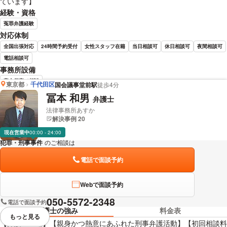
ています】
経験・資格
冤罪弁護経験
対応体制
全国出張対応
24時間予約受付
女性スタッフ在籍
当日相談可
休日相談可
夜間相談可
電話相談可
事務所設備
完全個室で相談
東京都
千代田区
国会議事堂前駅
徒歩4分
冨本 和男
弁護士
佐藤 嘉寅 弁護士の詳細情報を見る
法律事務所あすか
解決事例 20
現在営業中
00:00 - 24:00
犯罪・刑事事件
のご相談は
下記のリンクからお問い合わせください。
電話で面談予約
Webで面談予約
050-5572-2348
電話で面談予約
弁護士の強み
料金表
もっと見る
視覚的に省略されている要素を
【弁護士直通】【親身かつ熱意にあふれた刑事弁護活動】【初回相談料