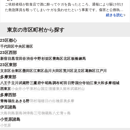
ご依頼者様が飲食店で酒に酔ってケガを負ったところ、通報により駆け付け
た救急隊員を殴ってしまいケガを負わせたという事案です。傷害と公務執行
【傷害】傷害
続きを読む
妨害の罪に問われることとなりましたが、被害者及び消防組合との間に加害
者を許すという条項付きの示談が成立。最終的には不起訴処分となりまし
た。
東京の市区町村から探す
23区都心
千代田区
中央区
港区
23区西部
新宿
目黒
世田谷
渋谷
中野
杉並区
豊島区
北区
板橋
練馬
23区東部
文京区
台東区
墨田区
江東区
品川
大田区
荒川区
足立区
葛飾区
江戸川
多摩東部
八王子
立川
武蔵野
三鷹
府中
昭島
調布
町田
日野
国分寺
狛江
東大和
多摩
稲城
西東京
小金井
小平
東村山
国立
清瀬
東久留米
武蔵村山
多摩西部
青梅
福生
あきる野
羽村
瑞穂
日の出
檜原
奥多摩
伊豆諸島
大島
利島
新島
神津島
三宅
御蔵島
八丈
青ヶ島
小笠原諸島
小笠原