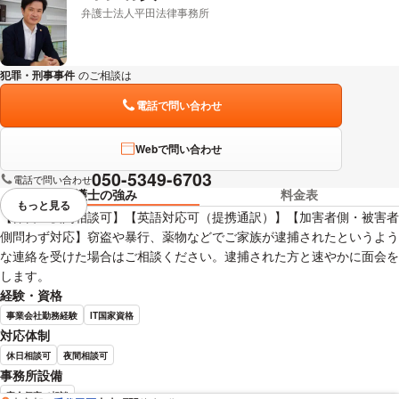
弁護士法人平田法律事務所
犯罪・刑事事件
のご相談は
下記のリンクからお問い合わせください。
電話で問い合わせ
Webで問い合わせ
050-5349-6703
電話で問い合わせ
弁護士の強み
料金表
もっと見る
視覚的に省略されている要素を
【休日・夜間相談可】【英語対応可（提携通訳）】【加害者側・被害者
側問わず対応】窃盗や暴行、薬物などでご家族が逮捕されたというよう
な連絡を受けた場合はご相談ください。逮捕された方と速やかに面会を
します。
経験・資格
事業会社勤務経験
IT国家資格
対応体制
休日相談可
夜間相談可
事務所設備
完全個室で相談