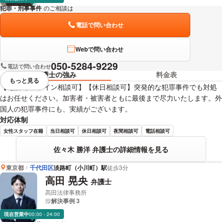
犯罪・刑事事件
のご相談は
下記のリンクからお問い合わせください。
電話で問い合わせ
Webで問い合わせ
050-5284-9229
電話で問い合わせ
弁護士の強み
料金表
もっと見る
視覚的に省略されている要素を
【電話/オンライン相談可】【休日相談可】突発的な犯罪事件でも対処
はお任せください。加害者・被害者ともに最後まで尽力いたします。外
国人の犯罪事件にも、実績がございます。
対応体制
女性スタッフ在籍
当日相談可
休日相談可
夜間相談可
電話相談可
佐々木 勝洋 弁護士の詳細情報を見る
東京都
千代田区
淡路町（小川町）駅
徒歩3分
高田 晃央
弁護士
髙田法律事務所
解決事例 3
現在営業中
00:00 - 24:00