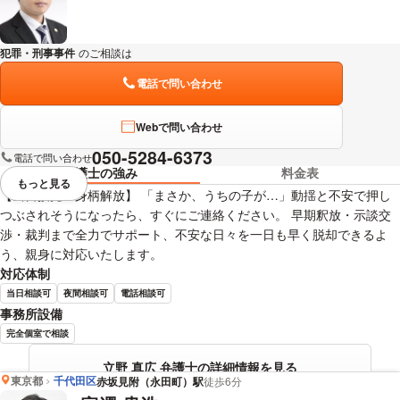
犯罪・刑事事件
のご相談は
下記のリンクからお問い合わせください。
電話で問い合わせ
Webで問い合わせ
050-5284-6373
電話で問い合わせ
弁護士の強み
料金表
もっと見る
視覚的に省略されている要素を
【当日接見・身柄解放】 「まさか、うちの子が…」動揺と不安で押し
つぶされそうになったら、すぐにご連絡ください。 早期釈放・示談交
渉・裁判まで全力でサポート、不安な日々を一日も早く脱却できるよ
う、親身に対応いたします。
対応体制
当日相談可
夜間相談可
電話相談可
事務所設備
完全個室で相談
立野 真広 弁護士の詳細情報を見る
東京都
千代田区
赤坂見附（永田町）駅
徒歩6分