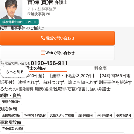
富澤 貴浩
弁護士
アトム法律事務所
解決事例 20
現在営業中
00:00 - 24:00
犯罪・刑事事件
のご相談は
下記のリンクからお問い合わせください。
電話で問い合わせ
Webで問い合わせ
0120-456-911
電話で問い合わせ
弁護士の強み
料金表
もっと見る
視覚的に省略されている要素を
【相談実績40,000件超】 【無罪・不起訴3,207件】 【24時間365日電
話受付】 逮捕されず、前科つけず、誰にも知られず 刑事事件を解決す
るための相談無料 痴漢/盗撮/性犯罪/窃盗/傷害に強い弁護士
経験・資格
冤罪弁護経験
対応体制
全国出張対応
24時間予約受付
女性スタッフ在籍
当日相談可
休日相談可
夜間相談可
事務所設備
完全個室で相談