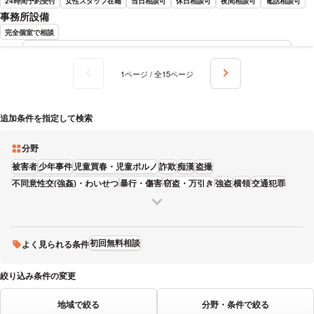
24時間予約受付
女性スタッフ在籍
当日相談可
休日相談可
夜間相談可
電話相談可
事務所設備
完全個室で相談
川崎 良介 弁護士の詳細情報を見る
1ページ / 全15ページ
追加条件を指定して検索
分野
被害者
少年事件
児童買春・児童ポルノ
詐欺
痴漢
盗撮
不同意性交(強姦)・わいせつ
暴行・傷害
窃盗・万引き
強盗
横領
交通犯罪
覚醒剤・大麻・麻薬
加害者
初回無料相談
よく見られる条件
絞り込み条件の変更
地域で絞る
分野・条件で絞る