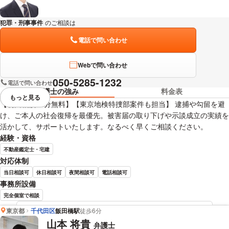
犯罪・刑事事件
のご相談は
下記のリンクからお問い合わせください。
電話で問い合わせ
Webで問い合わせ
050-5285-1232
電話で問い合わせ
弁護士の強み
料金表
もっと見る
視覚的に省略されている要素を
【初回相談30分無料】【東京地検特捜部案件も担当】 逮捕や勾留を避
け、ご本人の社会復帰を最優先。被害届の取り下げや示談成立の実績を
活かして、サポートいたします。なるべく早くご相談ください。
経験・資格
不動産鑑定士・宅建
対応体制
当日相談可
休日相談可
夜間相談可
電話相談可
事務所設備
完全個室で相談
東京都
千代田区
飯田橋駅
徒歩6分
當舍 裕 弁護士の詳細情報を見る
山本 将貴
弁護士