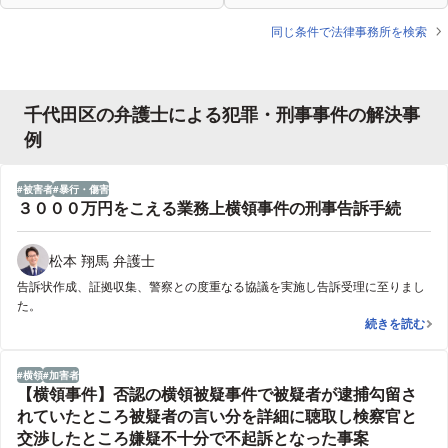
同じ条件で法律事務所を検索
千代田区の弁護士による犯罪・刑事事件の解決事
例
被害者
暴行・傷害
３０００万円をこえる業務上横領事件の刑事告訴手続
松本 翔馬 弁護士
告訴状作成、証拠収集、警察との度重なる協議を実施し告訴受理に至りまし
た。
３０００万円
続きを読む
横領
加害者
【横領事件】否認の横領被疑事件で被疑者が逮捕勾留さ
れていたところ被疑者の言い分を詳細に聴取し検察官と
交渉したところ嫌疑不十分で不起訴となった事案