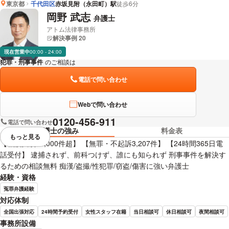
東京都
千代田区
赤坂見附（永田町）駅
徒歩6分
岡野 武志
弁護士
アトム法律事務所
解決事例 20
現在営業中
00:00 - 24:00
犯罪・刑事事件
のご相談は
下記のリンクからお問い合わせください。
電話で問い合わせ
Webで問い合わせ
0120-456-911
電話で問い合わせ
弁護士の強み
料金表
もっと見る
視覚的に省略されている要素を
【相談実績40,000件超】 【無罪・不起訴3,207件】 【24時間365日電
話受付】 逮捕されず、前科つけず、誰にも知られず 刑事事件を解決す
るための相談無料 痴漢/盗撮/性犯罪/窃盗/傷害に強い弁護士
経験・資格
冤罪弁護経験
対応体制
全国出張対応
24時間予約受付
女性スタッフ在籍
当日相談可
休日相談可
夜間相談可
事務所設備