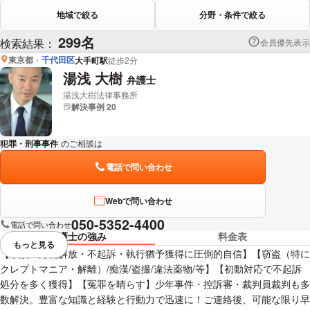
地域で絞る
分野・条件で絞る
299名
検索結果：
会員優先表示
東京都
千代田区
大手町駅
徒歩2分
湯浅 大樹
弁護士
湯浅大樹法律事務所
解決事例 20
犯罪・刑事事件
のご相談は
下記のリンクからお問い合わせください。
電話で問い合わせ
Webで問い合わせ
050-5352-4400
電話で問い合わせ
弁護士の強み
料金表
もっと見る
視覚的に省略されている要素を
【示談・身柄解放・不起訴・執行猶予獲得に圧倒的自信】【窃盗（特に
クレプトマニア・解離）/痴漢/盗撮/違法薬物/等】【初動対応で不起訴
処分を多く獲得】【冤罪を晴らす】少年事件・控訴審・裁判員裁判も多
数解決。豊富な知識と経験と行動力で迅速に！ご連絡後、可能な限り早