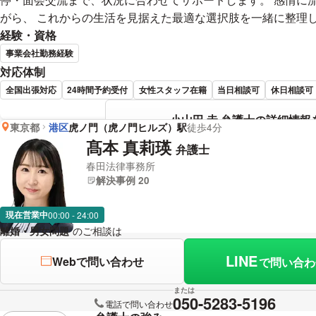
がら、 これからの生活を見据えた最適な選択肢を一緒に整理
経験・資格
事業会社勤務経験
対応体制
全国出張対応
24時間予約受付
女性スタッフ在籍
当日相談可
休日相談可
小山田 圭 弁護士の詳細情報
東京都
港区
虎ノ門（虎ノ門ヒルズ）駅
徒歩4分
髙本 真莉瑛
弁護士
春田法律事務所
解決事例 20
現在営業中
00:00 - 24:00
離婚・男女問題
のご相談は
下記のリンクからお問い合わせください。
LINE
Webで問い合わせ
で問い合わ
または
050-5283-5196
電話で問い合わせ