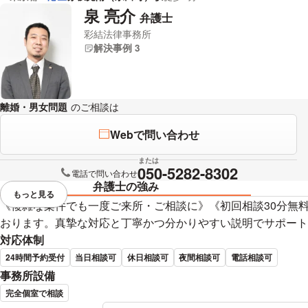
泉 亮介
弁護士
彩結法律事務所
解決事例 3
離婚・男女問題
のご相談は
下記のリンクからお問い合わせください。
Webで問い合わせ
または
050-5282-8302
電話で問い合わせ
弁護士の強み
もっと見る
視覚的に省略されている要素を
《複雑な案件でも一度ご来所・ご相談に》《初回相談30分無料
おります。真摯な対応と丁寧かつ分かりやすい説明でサポート
対応体制
24時間予約受付
当日相談可
休日相談可
夜間相談可
電話相談可
事務所設備
完全個室で相談