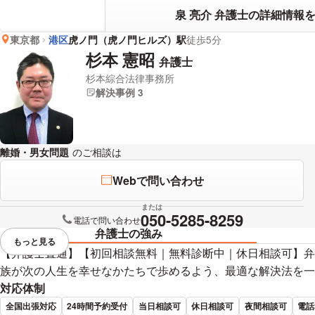
泉 亮介 弁護士の詳細情報
東京都
港区
虎ノ門（虎ノ門ヒルズ）駅
徒歩5分
杉本 憲昭
弁護士
杉本綜合法律事務所
解決事例 3
離婚・男女問題
のご相談は
下記のリンクからお問い合わせください。
Webで問い合わせ
または
050-5285-8259
電話で問い合わせ
弁護士の強み
もっと見る
視覚的に省略されている要素を
【弁護士直通】【初回相談無料｜無料診断中｜休日相談可】弁
族が次の人生を幸せなかたちで歩めるよう、最適な解決法を一
対応体制
全国出張対応
24時間予約受付
当日相談可
休日相談可
夜間相談可
電話