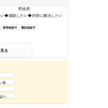
料金表
たい◆減額したい◆内密に解決したい
夜間相談可
電話相談可
を見る
いる
ない