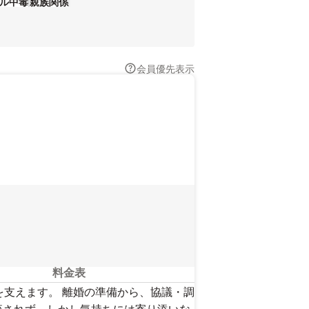
ル中毒
親族関係
会員優先表示
料金表
を支えます。 離婚の準備から、協議・調
流されず、しかし気持ちには寄り添いな