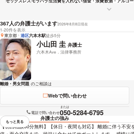
セックスレス
モラハラ
生活費を入れない
借金・浪費
飲酒・アルコー
討ください。
人の弁護士がいます
367
2026年8月8日現在
1-20件を表示
東京都
港区
六本木駅
徒歩5分
小山田 圭
弁護士
六本木Ave．法律事務所
離婚・男女問題
のご相談は
下記のリンクからお問い合わせください。
Webで問い合わせ
または
050-5284-6795
電話で問い合わせ
弁護士の強み
もっと見る
視覚的に省略されている要素を
【初回相談60分無料】【休日・夜間も対応】 離婚に伴う不安
停・面会交流まで、状況に合わせてサポートします。 感情に