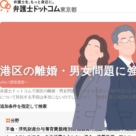
東京都
港区
の離婚・男女問題に
※No.1調査概要へ
弁護士ドットコムで港区の離婚・男女問題に注力する弁護士が367名見つかり
について対抗する手段は本当にないのでしょうか?」「離婚前提に別居中の
合、有印私文書偽造罪になりますか?」などの疑問を抱えております。弁護
追加条件を指定して検索
くれる港区の弁護士や弁護士費用をカード払いで受付している弁護士といっ
す。具体的には「レビューが高い離婚・男女問題が得意な弁護士や弁護士の
分野
の弁護士を実績で検討したい」などの要望にも対応することができます。弁
に予約を入れるように心がけております。」とおっしゃる方もおります。離
不倫・浮気
財産分与
養育費
親権
別居
婚姻費用
慰謝料
離婚請求
離婚
トコムに登録する弁護士から、能力や報酬基準などの希望を考慮して、希望