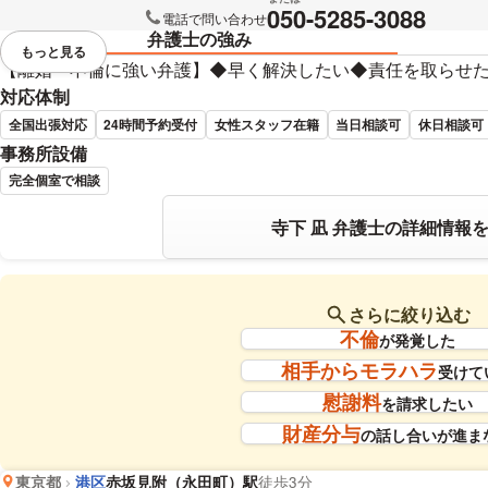
050-5285-3088
電話で問い合わせ
弁護士の強み
もっと見る
視覚的に省略されている要素を
【離婚・不倫に強い弁護】◆早く解決したい◆責任を取らせ
対応体制
全国出張対応
24時間予約受付
女性スタッフ在籍
当日相談可
休日相談可
事務所設備
完全個室で相談
寺下 凪 弁護士の詳細情報
さらに絞り込む
不倫
が発覚した
相手からモラハラ
受けて
慰謝料
を請求したい
財産分与
の話し合いが進ま
東京都
港区
赤坂見附（永田町）駅
徒歩3分