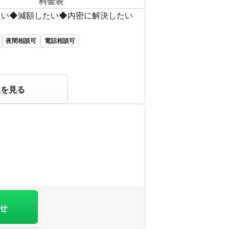
料金表
たい◆減額したい◆内密に解決したい
夜間相談可
電話相談可
報を見る
せ