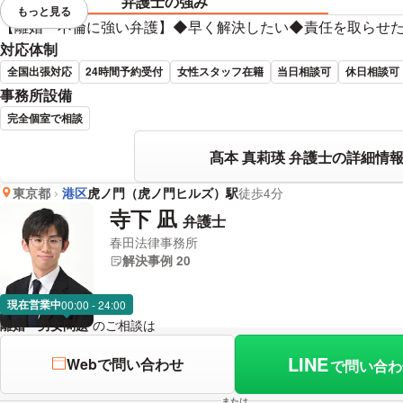
弁護士の強み
もっと見る
視覚的に省略されている要素を
【離婚・不倫に強い弁護】◆早く解決したい◆責任を取らせ
対応体制
全国出張対応
24時間予約受付
女性スタッフ在籍
当日相談可
休日相談可
事務所設備
完全個室で相談
髙本 真莉瑛 弁護士の詳細情
東京都
港区
虎ノ門（虎ノ門ヒルズ）駅
徒歩4分
寺下 凪
弁護士
春田法律事務所
解決事例 20
現在営業中
00:00 - 24:00
離婚・男女問題
のご相談は
下記のリンクからお問い合わせください。
LINE
Webで問い合わせ
で問い合わ
または