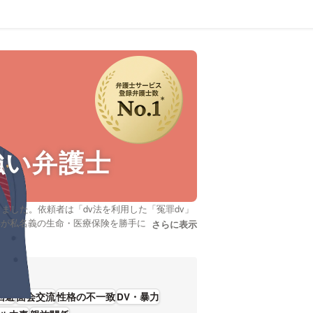
強い弁護士
ました。依頼者は「dv法を利用した「冤罪dv」
妻が私名義の生命・医療保険を勝手に解約した場
さらに表示
説明文の省略された情報を
士ドットコムでは初回相談を無料で受け付けして
たさまざまな希望の条件で調べることができま
選び方は調査したけれど、港区周辺の法律事務所
護士の中には「・連絡あってからできるだけ早期
婚・男女問題で課題を抱えている方は弁護士ドッ
回避
面会交流
性格の不一致
DV・暴力
に適した弁護士に一度相談をしてみることもご検