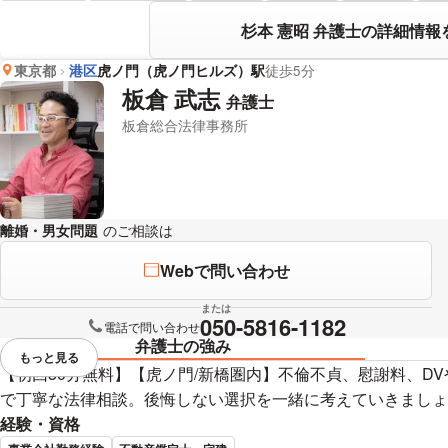
杉本 憲昭 弁護士の詳細情報
東京都
港区
虎ノ門（虎ノ門ヒルズ）駅
徒歩5分
板倉 武志
弁護士
板倉総合法律事務所
離婚・男女問題
のご相談は
下記のリンクからお問い合わせください。
Webで問い合わせ
または
050-5816-1182
電話で問い合わせ
弁護士の強み
もっと見る
視覚的に省略されている要素を
【初回30分無料】【虎ノ門/新橋圏内】不倫不貞、慰謝料、D
で丁寧な法律相談。後悔しない選択を一緒に考えていきましょ
経験・資格