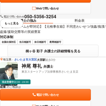
Webで問い合わせ
050-5356-3254
電話で問い合わせ
弁護士の強み
料金表
もっと見る
視覚的に省略されている要素を
【刑事専門チームが即対応】【元検事在籍】不同意わいせつ/強姦/痴漢/
盗撮/援助交際等の実績豊富
対応体制
全国出張対応
当日相談可
休日相談可
夜間相談可
桐ヶ谷 彩子 弁護士の詳細情報を見る
埼玉県
さいたま市大宮区
大宮駅
徒歩3分
神尾 尊礼
弁護士
東京スタートアップ法律事務所さいたま支店
現在営業中
00:00 - 24:00
盗撮
のご相談は
下記のリンクからお問い合わせください。
電話で問い合わせ