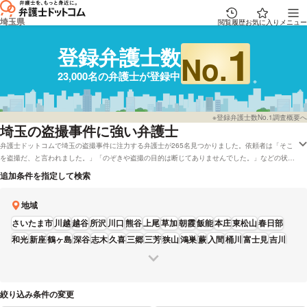
埼玉県
閲覧履歴
お気に入り
メニュー
1
登録弁護士数
No.
23,000名の弁護士が登録中
※登録弁護士数No.1調査概要へ
埼玉
の盗撮事件に強い弁護士
弁護士ドットコムで埼玉の盗撮事件に注力する弁護士が265名見つかりました。依頼者は「そこ
を盗撮だ、と言われました。」「のぞきや盗撮の目的は断じてありませんでした。」などの状況
にあります。弁護士ドットコムでは無料の法律相談「みんなの法律相談」に回答している埼玉の
追加条件を指定して検索
弁護士や弁護士費用を後払いで受け付けしてくれる弁護士といった様々なニーズ別で調べること
ができます。例として「レビューが高い盗撮事件に強い弁護士や弁護士の選び方は調査したけれ
地域
ど、埼玉周辺の法律事務所、弁護士を料金で検討したい」などの依頼にも応えることができま
す。弁護士の中には「素早く動くこと/捜査の進み方、刑事手続きの進み方について丁寧に説明
さいたま市
川越
越谷
所沢
川口
熊谷
上尾
草加
朝霞
飯能
本庄
東松山
春日部
すること/可能な限り今後の見通しを伝えることを心がけて案件に取り組んでおります。」と
和光
新座
鶴ヶ島
深谷
志木
久喜
三郷
三芳
狭山
鴻巣
蕨
入間
桶川
富士見
吉川
おっしゃる方もおります。盗撮事件に悩んでいる方は弁護士ドットコムに登録全弁護士22,835
ふじみ野
寄居
人の中から、報酬基準や能力などの条件を踏まえて、希望に適した弁護士に問合せをしてみてく
ださい。
絞り込み条件の変更