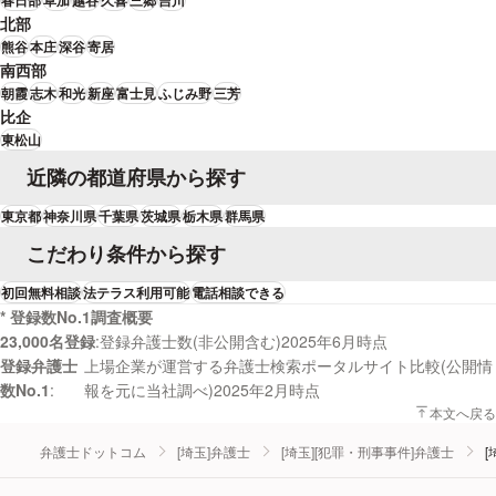
北部
熊谷
本庄
深谷
寄居
南西部
朝霞
志木
和光
新座
富士見
ふじみ野
三芳
比企
東松山
近隣の都道府県から探す
東京都
神奈川県
千葉県
茨城県
栃木県
群馬県
こだわり条件から探す
初回無料相談
法テラス利用可能
電話相談できる
* 登録数No.1調査概要
23,000名登録
登録弁護士数(非公開含む)2025年6月時点
登録弁護士
上場企業が運営する弁護士検索ポータルサイト比較(公開情
数No.1
報を元に当社調べ)2025年2月時点
本文へ戻る
弁護士ドットコム
[埼玉]弁護士
[埼玉][犯罪・刑事事件]弁護士
[