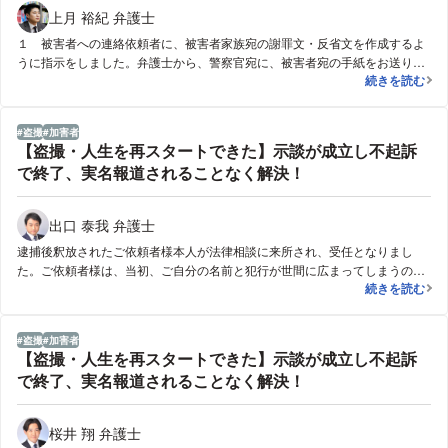
上月 裕紀 弁護士
１ 被害者への連絡依頼者に、被害者家族宛の謝罪文・反省文を作成するよ
うに指示をしました。弁護士から、警察官宛に、被害者宛の手紙をお送り
痴漢事件の弁
続きを読む
し、「被害に遭った経緯や現在の心境をうかがわせて欲しい。」ということ
を伝えました。弁護士と被害者家族との間で、数回、面談の機会を設け，被
害者の方から、適正な被害弁償金の支払いをすることに代えて、「被疑者の
盗撮
加害者
刑事処分は望まない」という条項を含んだ合意書の取り交わしを行いまし
【盗撮・人生を再スタートできた】示談が成立し不起訴
た。２ 得られた結論弁護士から、担当の検察官に対して、被害者との合意
で終了、実名報道されることなく解決！
内容を報告したうえで、被疑者の刑事処分については不起訴（起訴猶予）が
適当であるという意見書を提出しました。その結果、被疑者の刑事処分は、
不起訴処分となりました。
出口 泰我 弁護士
逮捕後釈放されたご依頼者様本人が法律相談に来所され、受任となりまし
た。ご依頼者様は、当初、ご自分の名前と犯行が世間に広まってしまうので
【盗撮・人生
続きを読む
はないかと非常に悩んでおられましたが、弁護人を通じて被害者の方に謝罪
を尽くした結果、謝罪金30万円を支払い示談が成立し、被害者の方から、事
件を許すとの意向を示して頂き、事件は不起訴で終了しました。
盗撮
加害者
【盗撮・人生を再スタートできた】示談が成立し不起訴
で終了、実名報道されることなく解決！
桜井 翔 弁護士