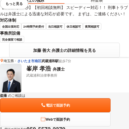
弁護士の強み
料金表
もっと見る
視覚的に省略されている要素を
【東所沢駅30秒】【初回相談無料】 スピーディー対応！！ 刑事トラブ
ルは弁護士による迅速な対応が必要です。 まずは、ご連絡ください！
対応体制
全国出張対応
24時間予約受付
当日相談可
休日相談可
夜間相談可
事務所設備
完全個室で相談
加藤 善大 弁護士の詳細情報を見る
埼玉県
さいたま市南区
武蔵浦和駅
徒歩7分
峯岸 孝浩
弁護士
武蔵浦和法律事務所
盗撮
のご相談は
下記のリンクからお問い合わせください。
電話で面談予約
Webで面談予約