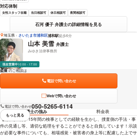
対応体制
女性スタッフ在籍
当日相談可
休日相談可
夜間相談可
石河 優子 弁護士の詳細情報を見る
埼玉県
さいたま市浦和区
浦和駅
徒歩6分
山本 美雪
弁護士
みゆき法律事務所
現在営業中
10:00 - 17:00
盗撮
のご相談は
下記のリンクからお問い合わせください。
電話で問い合わせ
Webで問い合わせ
050-5265-6114
電話で問い合わせ
弁護士の強み
料金表
もっと見る
視覚的に省略されている要素を
【浦和駅5分】15年間の検事としての経験を生かし、捜査側の手法・事
件の見通し等、適切な処理をすることができると自負しています！示談
が必要な事件についても、相場感覚・被害者の身上等に配慮した上でサ