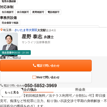
冤罪弁護経験
対応体制
当日相談可
休日相談可
夜間相談可
電話相談可
事務所設備
完全個室で相談
埼玉県
さいたま市大宮区
大宮駅
徒歩4分
藤垣 圭介 弁護士の詳細情報を見る
星野 泰志
弁護士
サンライツ法律事務所
現在営業中
09:00 - 21:00
盗撮
のご相談は
下記のリンクからお問い合わせください。
電話で問い合わせ
Webで問い合わせ
050-5852-3969
電話で問い合わせ
弁護士の強み
料金表
もっと見る
視覚的に省略されている要素を
【大宮駅3分】【初回相談無料／法テラス利用可／分割払い可】即日接
見可。痴漢など性犯罪に注力。粘り強い示談交渉で早期の身柄解放・不
起訴処分の獲得をめざします。