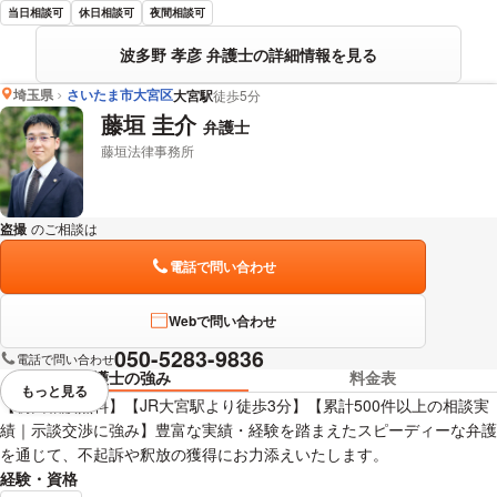
当日相談可
休日相談可
夜間相談可
波多野 孝彦 弁護士の詳細情報を見る
埼玉県
さいたま市大宮区
大宮駅
徒歩5分
藤垣 圭介
弁護士
藤垣法律事務所
盗撮
のご相談は
下記のリンクからお問い合わせください。
電話で問い合わせ
Webで問い合わせ
050-5283-9836
電話で問い合わせ
弁護士の強み
料金表
もっと見る
視覚的に省略されている要素を
【初回相談無料】【JR大宮駅より徒歩3分】【累計500件以上の相談実
績｜示談交渉に強み】豊富な実績・経験を踏まえたスピーディーな弁護
を通じて、不起訴や釈放の獲得にお力添えいたします。
経験・資格