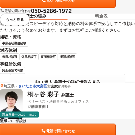
電話で問い合わせ
050-5286-1972
電話で問い合わせ
弁護士の強み
料金表
もっと見る
視覚的に省略されている要素を
経験を生かしたスピーディな対応と納得の料金体系で安心してご依頼い
ただけるよう努めております。まずはお気軽にご相談ください。
経験・資格
事業会社勤務経験
対応体制
当日相談可
休日相談可
夜間相談可
電話相談可
事務所設備
完全個室で相談
中山 達人 弁護士の詳細情報を見る
埼玉県
さいたま市大宮区
大宮駅
徒歩6分
桐ヶ谷 彩子
弁護士
ベリーベスト法律事務所大宮オフィス
解決事例 1
現在営業中
09:30 - 18:00
盗撮
のご相談は
下記のリンクからお問い合わせください。
電話で問い合わせ