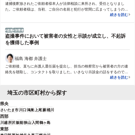
逮捕後釈放されたご依頼者様本人が法律相談に来所され、受任となりまし
た。ご依頼者様は、当初、ご自分の名前と犯行が世間に広まってしまうので
【盗撮・人生
続きを読む
はないかと非常に悩んでおられましたが、弁護人を通じて被害者の方に謝罪
を尽くした結果、謝罪金30万円を支払い示談が成立し、被害者の方から、事
件を許すとの意向を示して頂き、事件は不起訴で終了しました。
盗撮
加害者
盗撮事件において被害者の女性と示談が成立し、不起訴
を獲得した事例
福島 海都 弁護士
ご依頼後、直ちに弁護人選任届を提出し、担当の検察官から被害者の方の連
絡先を聴取し、コンタクトを取りました。いきなり示談金の話をするのでは
盗撮事件にお
続きを読む
なく、まずは誠心誠意謝罪の意を伝え、今後本人から決して近寄らないこと
などをお約束させていただきました。最初はそれでも示談に応じていただけ
ない様子でしたが、示談締結によって被害者の方にとっても一定のメリット
埼玉の市区町村から探す
があることをお伝えし、粘り強く交渉を重ねた結果、30万円のお支払いによ
る示談に応じていただくことができました。被害者の方との間で示談書を締
県央
結し、被害届取下げ書を作成いただき、捜査機関に提出して検察官に対して
さいたま市
川口
鴻巣
上尾
蕨
桶川
不起訴処分を求めました。最終的には不起訴処分を獲得することができ、ご
西部
依頼者様に前科がついてしまうことを回避することができました。
川越
所沢
飯能
狭山
入間
鶴ヶ島
東部
春日部
草加
越谷
久喜
三郷
吉川