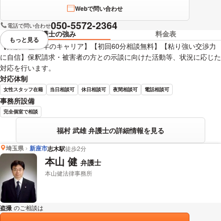
Webで問い合わせ
050-5572-2364
電話で問い合わせ
弁護士の強み
料金表
もっと見る
視覚的に省略されている要素を
【弁護士歴20年のキャリア】【初回60分相談無料】【粘り強い交渉力
に自信】保釈請求・被害者の方との示談に向けた活動等、状況に応じた
対応を行います。
対応体制
女性スタッフ在籍
当日相談可
休日相談可
夜間相談可
電話相談可
事務所設備
完全個室で相談
福村 武雄 弁護士の詳細情報を見る
埼玉県
新座市
志木駅
徒歩2分
本山 健
弁護士
本山健法律事務所
盗撮
のご相談は
下記のリンクからお問い合わせください。