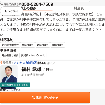
050-5284-7509
電話で面談予約
弁護士の強み
料金表
もっと見る
視覚的に省略されている要素を
【即日面談、即日接見対応】【不起訴処分取得、示談取得多数】 ご自
身、ご家族が刑事事件に関与してしまった場合、早期の弁護活動が重要
となります。今後の刑事手続きの流れについても丁寧にご説明いたしま
す。ご不安なまま時間が過ぎてしまう前に、まずは一度ご連絡くださ
い。
対応体制
24時間予約受付
当日相談可
休日相談可
夜間相談可
事務所設備
完全個室で相談
託児所・キッズルーム
埼玉県
さいたま市浦和区
浦和駅
徒歩8分
吉野 大地 弁護士の詳細情報を見る
福村 武雄
弁護士
あすか法律事務所
現在営業中
09:30 - 20:00
盗撮
のご相談は
下記のリンクからお問い合わせください。
電話で問い合わせ