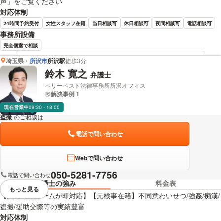
声」をご覧ください
対応体制
24時間予約受付
女性スタッフ在籍
当日相談可
休日相談可
夜間相談可
電話相談可
事務所設備
完全個室で相談
埼玉県
所沢市
所沢駅
徒歩3分
上月 裕紀 弁護士の詳細情報を見る
鈴木 寛之
弁護士
ベリーベスト法律事務所所沢オフィス
解決事例 1
現在営業中
09:30 - 18:00
盗撮
のご相談は
下記のリンクからお問い合わせください。
電話で問い合わせ
Webで問い合わせ
050-5281-7756
電話で問い合わせ
弁護士の強み
料金表
もっと見る
視覚的に省略されている要素を
【刑事専門チームが即対応】【元検事在籍】不同意わいせつ/強姦/痴漢/
盗撮/援助交際等の実績豊富
対応体制