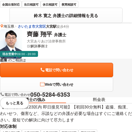
全国出張対応
当日相談可
休日相談可
夜間相談可
鈴木 寛之 弁護士の詳細情報を見る
埼玉県
さいたま市大宮区
大宮駅
徒歩4分
齊藤 翔平
弁護士
大宮ありあけ法律事務所
解決事例 2
現在営業中
09:00 - 20:00
盗撮
のご相談は
下記のリンクからお問い合わせください。
電話で問い合わせ
Webで問い合わせ
050-5284-6353
電話で問い合わせ
弁護士の強み
料金表
もっと見る
視覚的に省略されている要素を
【埼玉県／東京23区内 即日接見可能】【初回30分無料】盗撮、痴漢、
わいせつ、傷害など、示談などの弁護が必要な場合はすぐにご連絡くだ
さい。最短での解決に向けて尽力します
対応体制