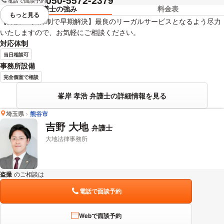
050-5572-2379
電話で面談予約
弁護士の強み
料金表
もっと見る
視覚的に省略されている要素を
【弁護士2人体制で早期解決】最良のリーガルサービスとなるよう尽力
いたしますので、お気軽にご相談ください。
対応体制
当日相談可
事務所設備
完全個室で相談
峯岸 孝浩 弁護士の詳細情報を見る
埼玉県
熊谷市
吉野 大地
弁護士
大地法律事務所
盗撮
のご相談は
下記のリンクからお問い合わせください。
電話で面談予約
Webで面談予約