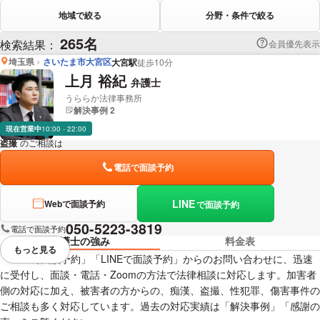
地域で絞る
分野・条件で絞る
265名
検索結果：
会員優先表示
埼玉県
さいたま市大宮区
大宮駅
徒歩10分
上月 裕紀
弁護士
うららか法律事務所
解決事例 2
現在営業中
10:00 - 22:00
盗撮
のご相談は
下記のリンクからお問い合わせください。
電話で面談予約
LINE
Webで面談予約
で面談予約
050-5223-3819
電話で面談予約
弁護士の強み
料金表
もっと見る
視覚的に省略されている要素を
「Webで面談予約」「LINEで面談予約」からのお問い合わせに、迅速
に受付し、面談・電話・Zoomの方法で法律相談に対応します。加害者
側の対応に加え、被害者の方からの、痴漢、盗撮、性犯罪、傷害事件の
ご相談も多く対応しています。過去の対応実績は「解決事例」「感謝の