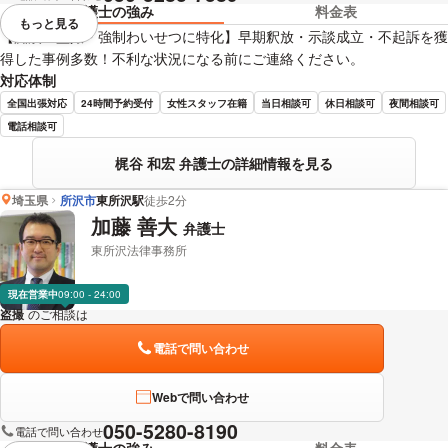
弁護士の強み
料金表
もっと見る
視覚的に省略されている要素を
【痴漢・盗撮・強制わいせつに特化】早期釈放・示談成立・不起訴を獲
得した事例多数！不利な状況になる前にご連絡ください。
対応体制
全国出張対応
24時間予約受付
女性スタッフ在籍
当日相談可
休日相談可
夜間相談可
電話相談可
梶谷 和宏 弁護士の詳細情報を見る
埼玉県
所沢市
東所沢駅
徒歩2分
加藤 善大
弁護士
東所沢法律事務所
現在営業中
09:00 - 24:00
盗撮
のご相談は
下記のリンクからお問い合わせください。
電話で問い合わせ
Webで問い合わせ
050-5280-8190
電話で問い合わせ