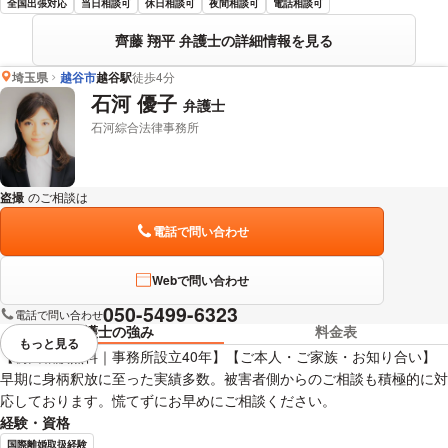
全国出張対応
当日相談可
休日相談可
夜間相談可
電話相談可
齊藤 翔平 弁護士の詳細情報を見る
埼玉県
越谷市
越谷駅
徒歩4分
石河 優子
弁護士
石河綜合法律事務所
盗撮
のご相談は
下記のリンクからお問い合わせください。
電話で問い合わせ
Webで問い合わせ
050-5499-6323
電話で問い合わせ
弁護士の強み
料金表
もっと見る
視覚的に省略されている要素を
【初回相談無料｜事務所設立40年】【ご本人・ご家族・お知り合い】
早期に身柄釈放に至った実績多数。被害者側からのご相談も積極的に対
応しております。慌てずにお早めにご相談ください。
経験・資格
国際離婚取扱経験