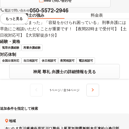
Webで問い合わせ
050-5572-2946
電話で問い合わせ
弁護士の強み
料金表
もっと見る
視覚的に省略されている要素を
「逮捕されてしまった」「容疑をかけられ困っている」 刑事弁護には
早急にご相談いただくことが重要です！ 【夜間22時まで受付可】【土
日祝対応可】【大宮駅徒歩1分】
経験・資格
冤罪弁護経験
再審弁護経験
対応体制
全国出張対応
当日相談可
休日相談可
夜間相談可
電話相談可
神尾 尊礼 弁護士の詳細情報を見る
1ページ / 全14ページ
追加条件を指定して検索
地域
さいたま市
川越
越谷
所沢
川口
熊谷
上尾
草加
朝霞
飯能
本庄
東松山
春日部