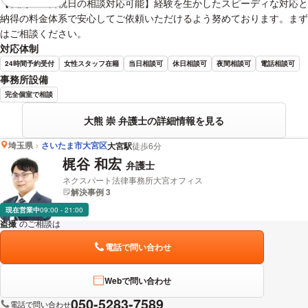
【夜間・土日祝日の相談対応可能】経験を生かしたスピーディな対応と
納得の料金体系で安心してご依頼いただけるよう努めております。まず
はご相談ください。
対応体制
24時間予約受付
女性スタッフ在籍
当日相談可
休日相談可
夜間相談可
電話相談可
事務所設備
完全個室で相談
大熊 崇 弁護士の詳細情報を見る
埼玉県
さいたま市大宮区
大宮駅
徒歩6分
梶谷 和宏
弁護士
ネクスパート法律事務所大宮オフィス
解決事例 3
現在営業中
09:00 - 21:00
盗撮
のご相談は
下記のリンクからお問い合わせください。
電話で問い合わせ
Webで問い合わせ
050-5283-7589
電話で問い合わせ