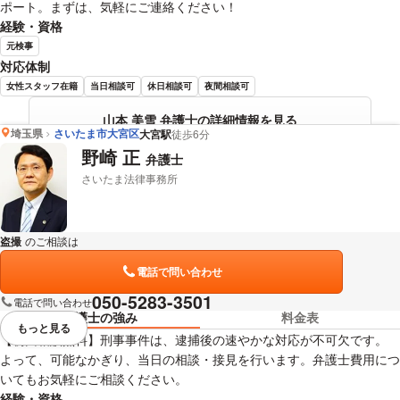
ポート。まずは、気軽にご連絡ください！
経験・資格
元検事
対応体制
女性スタッフ在籍
当日相談可
休日相談可
夜間相談可
山本 美雪 弁護士の詳細情報を見る
埼玉県
さいたま市大宮区
大宮駅
徒歩6分
野崎 正
弁護士
さいたま法律事務所
盗撮
のご相談は
下記のリンクからお問い合わせください。
電話で問い合わせ
050-5283-3501
電話で問い合わせ
弁護士の強み
料金表
もっと見る
視覚的に省略されている要素を
【初回相談無料】刑事事件は、逮捕後の速やかな対応が不可欠です。
よって、可能なかぎり、当日の相談・接見を行います。弁護士費用につ
いてもお気軽にご相談ください。
経験・資格