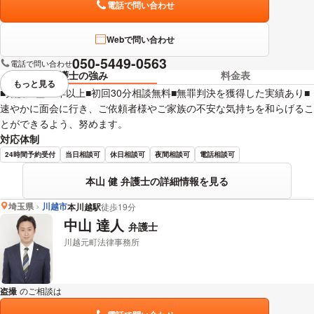
電話で問い合わせ
Webで問い合わせ
050-5449-0563
電話で問い合わせ
弁護士の強み
料金表
もっと見る
視覚的に省略されている要素を
■弁護士歴20年以上■初回30分相談無料■無罪判決を獲得した実績あり■
速やかに面会に行き、ご依頼者様やご家族の不安な気持ちを和らげるこ
とができるよう、努めます。
対応体制
24時間予約受付
当日相談可
休日相談可
夜間相談可
電話相談可
本山 健 弁護士の詳細情報を見る
埼玉県
川越市
本川越駅
徒歩19分
中山 達人
弁護士
川越元町法律事務所
盗撮
のご相談は
下記のリンクからお問い合わせください。