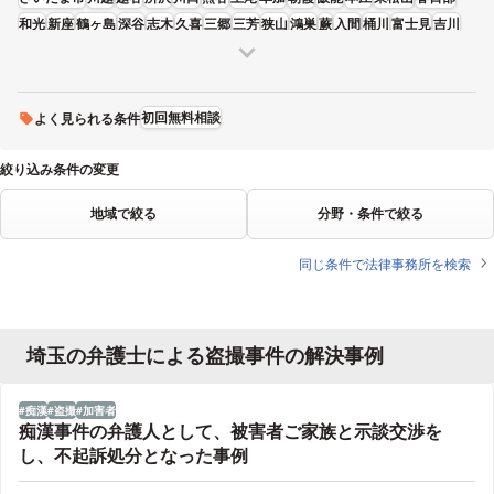
和光
新座
鶴ヶ島
深谷
志木
久喜
三郷
三芳
狭山
鴻巣
蕨
入間
桶川
富士見
吉川
ふじみ野
寄居
初回無料相談
よく見られる条件
絞り込み条件の変更
地域で絞る
分野・条件で絞る
同じ条件で法律事務所を検索
埼玉の弁護士による盗撮事件の解決事例
痴漢
盗撮
加害者
痴漢事件の弁護人として、被害者ご家族と示談交渉を
し、不起訴処分となった事例