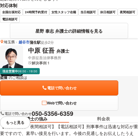
対応体制
全国出張対応
24時間予約受付
女性スタッフ在籍
当日相談可
休日相談可
夜間相談可
電話相談可
星野 泰志 弁護士の詳細情報を見る
埼玉県
越谷市
蒲生駅
徒歩2分
中原 征吾
弁護士
中原征吾法律事務所
解決事例 1
現在営業中
09:00 - 19:00
盗撮
のご相談は
下記のリンクからお問い合わせください。
電話で問い合わせ
Webで問い合わせ
050-5356-6359
電話で問い合わせ
弁護士の強み
料金表
もっと見る
視覚的に省略されている要素を
【当日・休日・夜間相談可】【電話相談可】刑事事件は迅速な対応が重
要ですので、素早い接見を行います。今後の見通しをお伝えしたうえ