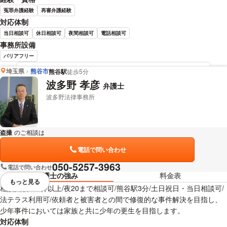
冤罪弁護経験
再審弁護経験
対応体制
当日相談可
休日相談可
夜間相談可
電話相談可
事務所設備
バリアフリー
埼玉県
熊谷市
熊谷駅
徒歩5分
野崎 正 弁護士の詳細情報を見る
波多野 孝彦
弁護士
波多野法律事務所
盗撮
のご相談は
下記のリンクからお問い合わせください。
電話で問い合わせ
050-5257-3963
電話で問い合わせ
弁護士の強み
料金表
もっと見る
視覚的に省略されている要素を
相談実績200件以上/夜20まで相談可/熊谷駅3分/土日祝日・当日相談可/
法テラス利用可/依頼者と被害者との間で修復的な事件解決を目指し、
少年事件においては家族と共に少年の更生を目指します。
対応体制