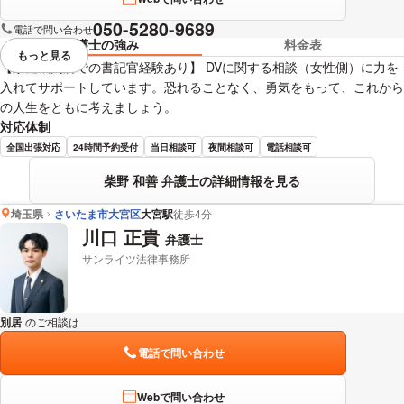
050-5280-9689
電話で問い合わせ
弁護士の強み
料金表
もっと見る
視覚的に省略されている要素を
【家庭裁判所での書記官経験あり】 DVに関する相談（女性側）に力を
入れてサポートしています。恐れることなく、勇気をもって、これから
の人生をともに考えましょう。
対応体制
全国出張対応
24時間予約受付
当日相談可
夜間相談可
電話相談可
柴野 和善 弁護士の詳細情報を見る
埼玉県
さいたま市大宮区
大宮駅
徒歩4分
川口 正貴
弁護士
サンライツ法律事務所
別居
のご相談は
下記のリンクからお問い合わせください。
電話で問い合わせ
Webで問い合わせ