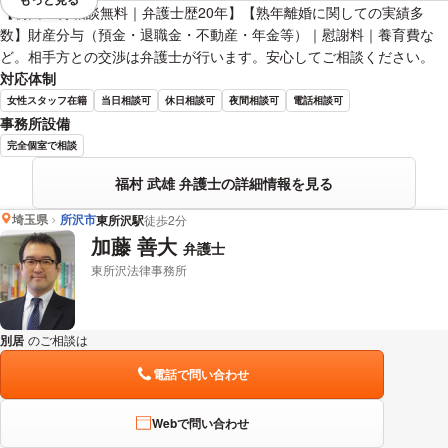
視覚的に省略されている要素を
【初回60分相談無料｜弁護士歴20年】【熟年離婚に関しての実績多
数】財産分与（預金・退職金・不動産・年金等）｜慰謝料｜養育費な
ど。相手方との交渉は弁護士が行います。安心してご相談ください。
対応体制
女性スタッフ在籍
当日相談可
休日相談可
夜間相談可
電話相談可
事務所設備
完全個室で相談
福村 武雄 弁護士の詳細情報を見る
埼玉県
所沢市
東所沢駅
徒歩2分
加藤 善大
弁護士
東所沢法律事務所
別居
のご相談は
下記のリンクからお問い合わせください。
電話で問い合わせ
Webで問い合わせ