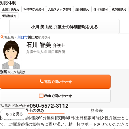
対応体制
全国出張対応
24時間予約受付
女性スタッフ在籍
当日相談可
休日相談可
夜間相談可
電話相談可
小川 美由紀 弁護士の詳細情報を見る
埼玉県
川口市
川口駅
徒歩3分
石川 智美
弁護士
弁護士法人翠 川口事務所
別居
のご相談は
下記のリンクからお問い合わせください。
電話で問い合わせ
Webで問い合わせ
050-5572-3112
電話で問い合わせ
弁護士の強み
料金表
もっと見る
視覚的に省略されている要素を
[川口駅3分][初回相談60分無料][夜間/即日/土日相談可能]女性弁護士とし
て、ご相談者様の気持ちに寄り添い、精一杯サポートさせていただきま