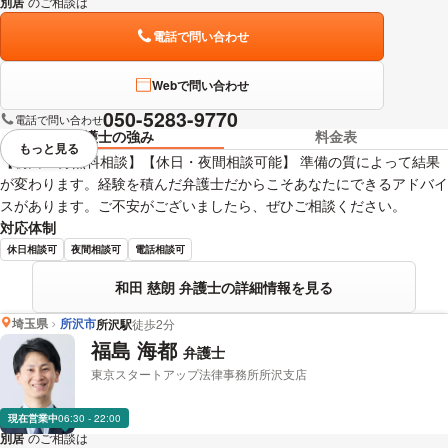
別居
のご相談は
下記のリンクからお問い合わせください。
電話で問い合わせ
Webで問い合わせ
050-5283-9770
電話で問い合わせ
弁護士の強み
料金表
もっと見る
視覚的に省略されている要素を
【初回30分無料相談】【休日・夜間相談可能】 準備の質によって結果
が変わります。経験を積んだ弁護士だからこそあなたにできるアドバイ
スがあります。ご不安がございましたら、ぜひご相談ください。
対応体制
休日相談可
夜間相談可
電話相談可
和田 慈朗 弁護士の詳細情報を見る
埼玉県
所沢市
所沢駅
徒歩2分
福島 海都
弁護士
東京スタートアップ法律事務所所沢支店
現在営業中
06:30 - 22:00
別居
のご相談は
下記のリンクからお問い合わせください。