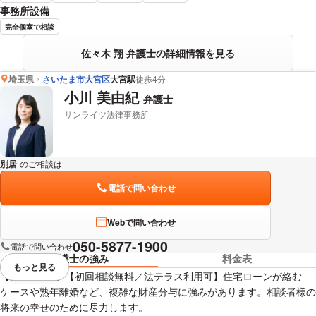
事務所設備
完全個室で相談
佐々木 翔 弁護士の詳細情報を見る
埼玉県
さいたま市大宮区
大宮駅
徒歩4分
小川 美由紀
弁護士
サンライツ法律事務所
別居
のご相談は
下記のリンクからお問い合わせください。
電話で問い合わせ
Webで問い合わせ
050-5877-1900
電話で問い合わせ
弁護士の強み
料金表
もっと見る
視覚的に省略されている要素を
【大宮駅3分】【初回相談無料／法テラス利用可】住宅ローンが絡む
ケースや熟年離婚など、複雑な財産分与に強みがあります。相談者様の
将来の幸せのために尽力します。