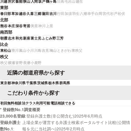
川越
所沢
飯能
狭山
入間
坂戸
鶴ヶ島
日高
毛呂山
越生
東部
春日部
草加
越谷
久喜
三郷
蓮田
吉川
行田
加須
羽生
八潮
幸手
白岡
宮代
杉戸
松伏
北部
熊谷
本庄
深谷
寄居
美里
神川
上里
南西部
朝霞
志木
和光
新座
富士見
ふじみ野
三芳
比企
東松山
滑川
嵐山
小川
川島
吉見
鳩山
ときがわ
東秩父
秩父
秩父
横瀬
皆野
長瀞
小鹿野
近隣の都道府県から探す
東京都
神奈川県
千葉県
茨城県
栃木県
群馬県
こだわり条件から探す
初回無料相談
法テラス利用可能
電話相談できる
* 登録数No.1調査概要
23,000名登録
登録弁護士数(非公開含む)2025年6月時点
登録弁護士
上場企業が運営する弁護士検索ポータルサイト比較(公開情
数No.1
報を元に当社調べ)2025年2月時点