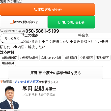
別居
のご相談は
下記のリンクからお問い合わせください。
電話で問い合わせ
LINE
Webで問い合わせ
で問い合わせ
050-5861-5199
電話で問い合わせ
弁護士の強み
料金表
もっと見る
視覚的に省略されている要素を
【離婚・不倫に強い弁護】◆早く解決したい◆責任を取らせたい◆減
額したい◆内密に解決したい
対応体制
全国出張対応
24時間予約受付
女性スタッフ在籍
当日相談可
休日相談可
夜間相談可
電話相談可
原田 智 弁護士の詳細情報を見る
埼玉県
さいたま市大宮区
大宮駅
徒歩4分
和田 慈朗
弁護士
大宮ありあけ法律事務所