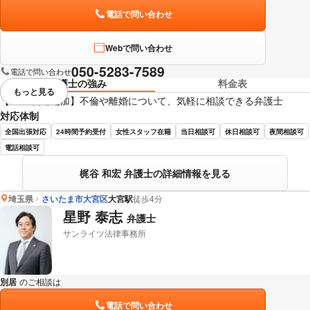
電話で問い合わせ
Webで問い合わせ
050-5283-7589
電話で問い合わせ
弁護士の強み
料金表
もっと見る
視覚的に省略されている要素を
【LINE友達追加】不倫や離婚について、気軽に相談できる弁護士
対応体制
全国出張対応
24時間予約受付
女性スタッフ在籍
当日相談可
休日相談可
夜間相談可
電話相談可
梶谷 和宏 弁護士の詳細情報を見る
埼玉県
さいたま市大宮区
大宮駅
徒歩4分
星野 泰志
弁護士
サンライツ法律事務所
別居
のご相談は
下記のリンクからお問い合わせください。
電話で問い合わせ