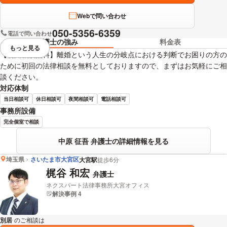
Webで問い合わせ
050-5356-6359
電話で問い合わせ
弁護士の強み
料金表
もっと見る
視覚的に省略されている要素を
【初回相談無料】離婚という人生の分岐点における判断でお困りの方の
ために初回の法律相談を無料としておりますので、まずはお気軽にご相
談ください。
対応体制
当日相談可
休日相談可
夜間相談可
電話相談可
事務所設備
完全個室で相談
中原 征吾 弁護士の詳細情報を見る
埼玉県
さいたま市大宮区
大宮駅
徒歩6分
梶谷 和宏
弁護士
ネクスパート法律事務所大宮オフィス
解決事例 4
別居
のご相談は
下記のリンクからお問い合わせください。