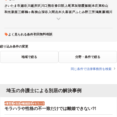
さいたま市
越谷
川越
所沢
川口
熊谷
春日部
上尾
草加
朝霞
飯能
本庄
東松山
和光
新座
三郷
鶴ヶ島
狭山
深谷
入間
志木
久喜
坂戸
ふじみ野
三芳
鴻巣
蕨
桶川
富士見
蓮田
吉川
寄居
初回無料相談
よく見られる条件
絞り込み条件の変更
地域で絞る
分野・条件で絞る
同じ条件で法律事務所を検索
埼玉の弁護士による別居の解決事例
養育費
別居
離婚請求
モラハラ
モラハラや性格の不一致だけでは離婚できない?!