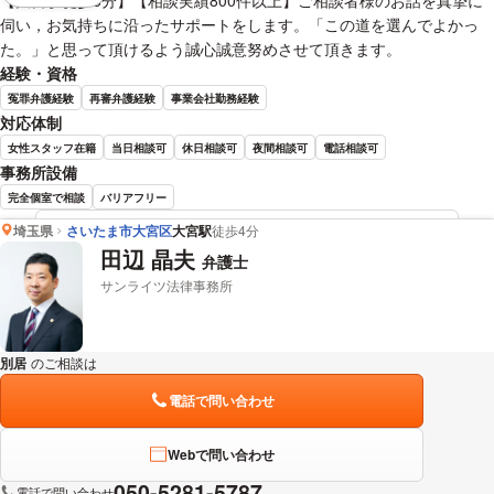
【大宮駅徒歩5分】【相談実績800件以上】ご相談者様のお話を真摯に
伺い，お気持ちに沿ったサポートをします。「この道を選んでよかっ
た。」と思って頂けるよう誠心誠意努めさせて頂きます。
経験・資格
冤罪弁護経験
再審弁護経験
事業会社勤務経験
対応体制
女性スタッフ在籍
当日相談可
休日相談可
夜間相談可
電話相談可
事務所設備
完全個室で相談
バリアフリー
埼玉県
さいたま市大宮区
大宮駅
徒歩4分
佐藤 智宏 弁護士の詳細情報を見る
田辺 晶夫
弁護士
サンライツ法律事務所
別居
のご相談は
下記のリンクからお問い合わせください。
電話で問い合わせ
Webで問い合わせ
050-5281-5787
電話で問い合わせ