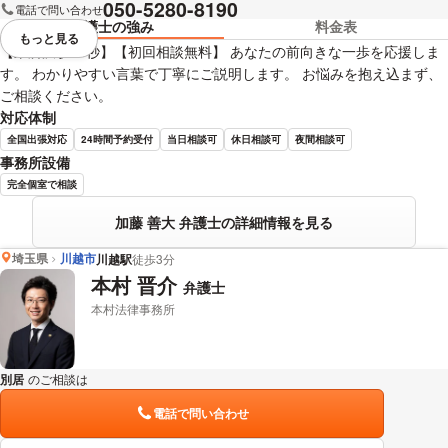
050-5280-8190
電話で問い合わせ
弁護士の強み
料金表
もっと見る
視覚的に省略されている要素を
【東所沢駅30秒】【初回相談無料】 あなたの前向きな一歩を応援しま
す。 わかりやすい言葉で丁寧にご説明します。 お悩みを抱え込まず、
ご相談ください。
対応体制
全国出張対応
24時間予約受付
当日相談可
休日相談可
夜間相談可
事務所設備
完全個室で相談
加藤 善大 弁護士の詳細情報を見る
埼玉県
川越市
川越駅
徒歩3分
本村 晋介
弁護士
本村法律事務所
別居
のご相談は
下記のリンクからお問い合わせください。
電話で問い合わせ