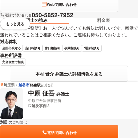
Webで問い合わせ
050-5852-7952
電話で問い合わせ
弁護士の強み
料金表
もっと見る
視覚的に省略されている要素を
【川越の法律事務所】お一人で悩んでいても解決は難しいです。離婚で
迷われていることはご相談ください。ご連絡お待ちしております。
対応体制
全国出張対応
当日相談可
休日相談可
夜間相談可
電話相談可
事務所設備
完全個室で相談
本村 晋介 弁護士の詳細情報を見る
埼玉県
越谷市
蒲生駅
徒歩2分
中原 征吾
弁護士
中原征吾法律事務所
解決事例 3
別居
のご相談は
下記のリンクからお問い合わせください。
電話で問い合わせ