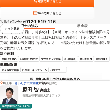
電話で問い合わせ
Webで問い合わせ
0120-519-116
電話で問い合わせ
弁護士の強み
料金表
もっと見る
視覚的に省略されている要素を
【JR『大宮駅』西口、徒歩5分】【来所・オンライン法律相談初回30分
無料】【ZOOM相談可能｜土日祝日相談予約受付】【キッズスペース
完備】離婚や男女問題でお困りの方、ご相談いただければ最善の解決策
をご提案いたします。
対応体制
全国出張対応
24時間予約受付
女性スタッフ在籍
当日相談可
休日相談可
電話相談可
事務所設備
完全個室で相談
託児所・キッズルーム
バリアフリー
岡 理惠 弁護士の詳細情報を見る
埼玉県
さいたま市大宮区
大宮駅
徒歩8分
原田 智
弁護士
春田法律事務所大宮オフィス
現在営業中
00:00 - 24:00