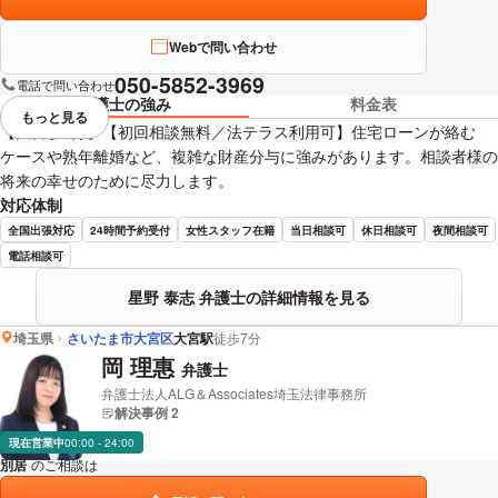
Webで問い合わせ
050-5852-3969
電話で問い合わせ
弁護士の強み
料金表
もっと見る
視覚的に省略されている要素を
【大宮駅3分】【初回相談無料／法テラス利用可】住宅ローンが絡む
ケースや熟年離婚など、複雑な財産分与に強みがあります。相談者様の
将来の幸せのために尽力します。
対応体制
全国出張対応
24時間予約受付
女性スタッフ在籍
当日相談可
休日相談可
夜間相談可
電話相談可
星野 泰志 弁護士の詳細情報を見る
埼玉県
さいたま市大宮区
大宮駅
徒歩7分
岡 理惠
弁護士
弁護士法人ALG＆Associates埼玉法律事務所
解決事例 2
現在営業中
00:00 - 24:00
別居
のご相談は
下記のリンクからお問い合わせください。