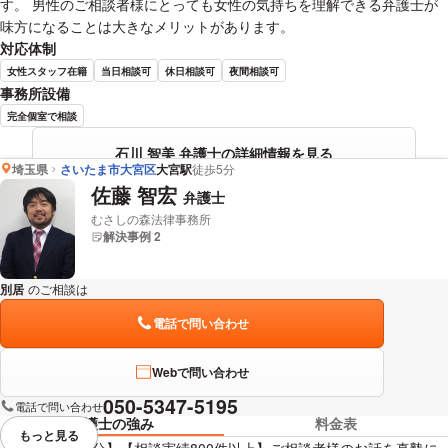
す。 男性のご相談者様にとっても女性の気持ちを理解できる弁護士が
味方になることは大きなメリットがあります。
対応体制
女性スタッフ在籍
当日相談可
休日相談可
夜間相談可
事務所設備
完全個室で相談
石川 智美 弁護士の詳細情報を見る
埼玉県
さいたま市大宮区
大宮駅
徒歩5分
佐藤 智宏
弁護士
むさしの森法律事務所
解決事例 2
別居
のご相談は
下記のリンクからお問い合わせください。
電話で問い合わせ
Webで問い合わせ
050-5347-5195
電話で問い合わせ
弁護士の強み
料金表
もっと見る
視覚的に省略されている要素を