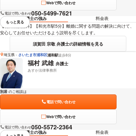
Webで問い合わせ
050-5499-7621
電話で問い合わせ
弁護士の強み
料金表
もっと見る
視覚的に省略されている要素を
【初回相談無料】【和光市駅5分】離婚に関する問題の解決に向けて、
安心してお任せいただけるよう説明を尽くします。
須賀田 宗敬 弁護士の詳細情報を見る
埼玉県
さいたま市浦和区
浦和駅
徒歩8分
福村 武雄
弁護士
あすか法律事務所
別居
のご相談は
下記のリンクからお問い合わせください。
電話で問い合わせ
Webで問い合わせ
050-5572-2364
電話で問い合わせ
弁護士の強み
料金表
もっと見る