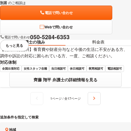
別居
のご相談は
下記のリンクからお問い合わせください。
電話で問い合わせ
Webで問い合わせ
050-5284-6353
電話で問い合わせ
弁護士の強み
料金表
もっと見る
視覚的に省略されている要素を
【初回30分無料】養育費や財産分与など今後の生活に不安がある方、
調停や訴訟の対応に困られている方、一度、ご相談ください。
対応体制
全国出張対応
女性スタッフ在籍
当日相談可
休日相談可
夜間相談可
電話相談可
齊藤 翔平 弁護士の詳細情報を見る
1ページ / 全17ページ
追加条件を指定して検索
地域