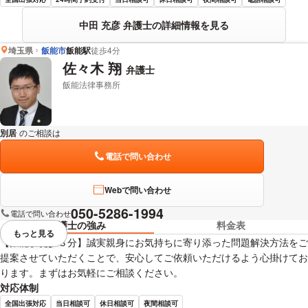
中田 充彦 弁護士の詳細情報を見る
埼玉県
飯能市
飯能駅
徒歩4分
佐々木 翔
弁護士
飯能法律事務所
別居
のご相談は
下記のリンクからお問い合わせください。
電話で問い合わせ
Webで問い合わせ
050-5286-1994
電話で問い合わせ
弁護士の強み
料金表
もっと見る
視覚的に省略されている要素を
【飯能駅徒歩３分】誠実親身にお気持ちに寄り添った問題解決方法をご
提案させていただくことで、安心してご依頼いただけるよう心掛けてお
ります。まずはお気軽にご相談ください。
対応体制
全国出張対応
当日相談可
休日相談可
夜間相談可