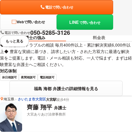
電話で問い合わせ
LINE
Webで問い合わせ
で問い合わせ
050-5285-3126
電話で問い合わせ
弁護士の強み
料金表
もっと見る
視覚的に省略されている要素を
◆不倫慰謝料トラブルの相談 毎月400件以上・累計解決実績6,000件以
上◆ 豊富な実績に基づき、請求したい方・された方双方に最適な解決
策をご提案します。電話・メール相談も対応。一人で悩まず、まずは経
験豊富な弁護士へご相談ください。
対応体制
休日相談可
夜間相談可
電話相談可
福島 海都 弁護士の詳細情報を見る
埼玉県
さいたま市大宮区
大宮駅
徒歩4分
齊藤 翔平
弁護士
大宮ありあけ法律事務所