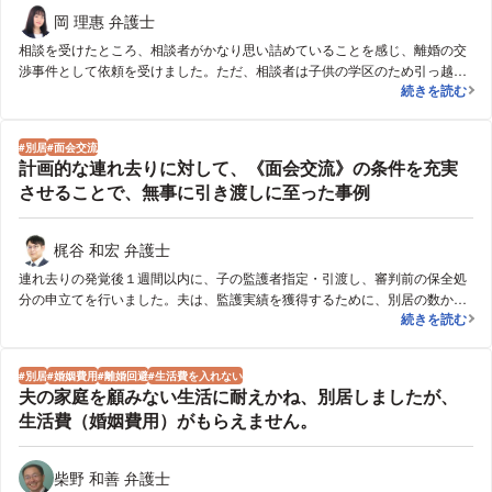
岡 理惠 弁護士
相談を受けたところ、相談者がかなり思い詰めていることを感じ、離婚の交
渉事件として依頼を受けました。ただ、相談者は子供の学区のため引っ越し
モラハラや性格
続きを読む
をしたくないとのことでしたので、相手方に書面を送ったうえで連絡し、離
婚の協議を受任したこと、離婚の協議をする上で相談者との接触を控えても
らいたい旨通知したところ、相手方は激昂したものの、話し合いのうえ相手
別居
面会交流
方が離婚協議が終わるまで一時的に実家に戻る旨の合意を得ることができま
計画的な連れ去りに対して、《面会交流》の条件を充実
した。その後交渉をしたところ、相手方は離婚は考えていないとのことでし
させることで、無事に引き渡しに至った事例
たが、子供との面会の機会を十分にとれるように(子供が会いたければ直接連
絡を取っていつでも会える)することや、慰謝料等を請求しないことなどを条
件に離婚の合意が成立しました。また、養育費の代わりとして相手方が住宅
梶谷 和宏 弁護士
のローンを支払い、こちらが住宅を取得するなど、相談者としては満足のい
連れ去りの発覚後１週間以内に、子の監護者指定・引渡し、審判前の保全処
く内容で合意ができました。
分の申立てを行いました。夫は、監護実績を獲得するために、別居の数か月
計画的な連れ
続きを読む
前から積極的に子の監護をするなど、用意周到に計画された連れ去りだった
ため、少しも気を抜けない事件進行でした。調査官調査を経て、裁判所から
も妻を監護者として指定する旨の心証が開示されましたが、夫は最後まで難
別居
婚姻費用
離婚回避
生活費を入れない
色を示していました。面会交流の条件を充実させることを内容として、調停
夫の家庭を顧みない生活に耐えかね、別居しましたが、
に代わる審判を出してもらい、無事に任意の引き渡しに至りました。
生活費（婚姻費用）がもらえません。
柴野 和善 弁護士