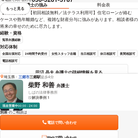
弁護士の強み
料金表
もっと見る
視覚的に省略されている要素を
【大宮駅3分】【初回相談無料／法テラス利用可】住宅ローンが絡む
ケースや熟年離婚など、複雑な財産分与に強みがあります。相談者様の
将来の幸せのために尽力します。
経験・資格
冤罪弁護経験
対応体制
全国出張対応
24時間予約受付
女性スタッフ在籍
当日相談可
休日相談可
夜間相談可
電話相談可
田辺 晶夫 弁護士の詳細情報を見る
埼玉県
三郷市
三郷駅
徒歩4分
柴野 和善
弁護士
しばの法律事務所
解決事例 1
現在営業中
00:00 - 24:00
別居
のご相談は
下記のリンクからお問い合わせください。
電話で問い合わせ
Webで問い合わせ