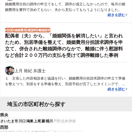
婚姻費用分担の調停の申立てをして、調停が成立しなかったので、毎月の婚
姻費用を審判で決めてもらい、夫から支払ってもらうようになりました。
夫の家庭を顧
続きを読む
別居
婚姻費用
慰謝料
離婚請求
配偶者（夫）から、「婚姻関係を解消したい」と言われ
たため、別居準備を整えて、婚姻費用分担請求調停を申
立て、併合された離婚調停のなかで、離婚に伴う慰謝料
など合計２００万円の支払を受けて調停離婚した事例
上月 裕紀 弁護士
１ 主張した内容相談者と協議を行い、婚姻費用分担請求調停の申立て準備
を整えつつ、別居をする準備を整え、別居手続が完了したタイミングで、家
配偶者（夫）
続きを読む
庭裁判所に、別居中の生活費、すなわち、婚姻費用の分担を求める調停の申
立てを行い、配偶者側との協議を整える環境を作りました。配偶者側からも
離婚調停の申立てがあり、両調停は併合審理がなされることになり、依頼者
埼玉の市区町村から探す
からは、①別居中の生活費の支払い、②離婚に伴う慰謝料・解決金の支払
いを求めて交渉を行いました。２ 得られた結論配偶者側から、①別居中の
県央
生活費の支払い、②離婚に伴う慰謝料の支払い、全てを合計するという趣旨
さいたま市
川口
鴻巣
上尾
蕨
桶川
戸田
北本
伊奈
で、２００万円を支払うという提示があり、早期に、依頼者が了承する解決
西部
条件によって調停離婚を成立させることができました。