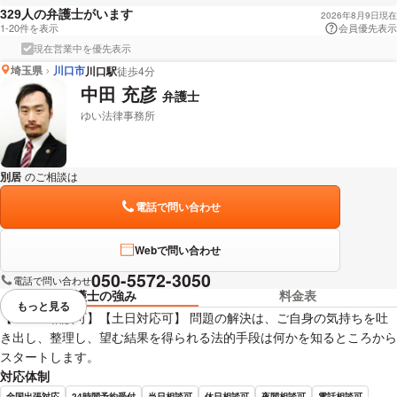
人の弁護士がいます
329
2026年8月9日現在
1-20件を表示
会員優先表示
現在営業中を優先表示
埼玉県
川口市
川口駅
徒歩4分
中田 充彦
弁護士
ゆい法律事務所
別居
のご相談は
下記のリンクからお問い合わせください。
電話で問い合わせ
Webで問い合わせ
050-5572-3050
電話で問い合わせ
弁護士の強み
料金表
もっと見る
視覚的に省略されている要素を
【ＷＥＢ相談可】【土日対応可】 問題の解決は、ご自身の気持ちを吐
き出し、整理し、望む結果を得られる法的手段は何かを知るところから
スタートします。
対応体制
全国出張対応
24時間予約受付
当日相談可
休日相談可
夜間相談可
電話相談可