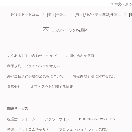
本文へ戻る
弁護士ドットコム
[埼玉]弁護士
[埼玉][離婚・男女問題]弁護士
[
このページの先頭へ
よくあるお問い合わせ・ヘルプ
お問い合わせ窓口
利用規約・プライバシーの考え方
外部送信規律事項の公表等について
特定商取引法に関する表記
運営会社
オプトアウトに関する情報
関連サービス
税理士ドットコム
クラウドサイン
BUSINESS LAWYERS
弁護士ドットコムキャリア
プロフェッショナルテック総研