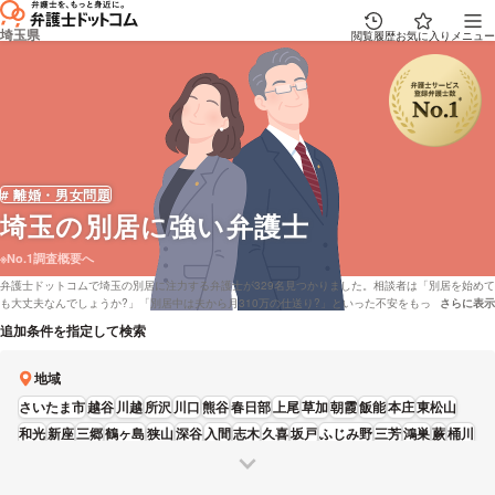
埼玉県
閲覧履歴
お気に入り
メニュー
# 離婚・男女問題
埼玉
の別居に強い弁護士
※No.1調査概要へ
弁護士ドットコムで埼玉の別居に注力する弁護士が329名見つかりました。相談者は「別居を始めて
も大丈夫なんでしょうか?」「別居中は夫から月310万の仕送り?」といった不安をもっておりま
さらに表示
説明文の省
す。弁護士ドットコムでは弁護士費用をカード払いで応対している弁護士や埼玉で無料の法律相談
追加条件を指定して検索
「みんなの法律相談」に回答している弁護士といったさまざまな条件で調べることができます。例
として「別居で強い弁護士や口コミの評価が良い弁護士の選び方などの情報は調査したけど、埼玉
周辺の弁護士を費用で検討したい」などの依頼にも対応することができます。別居で課題を抱えて
地域
いる方は能力や報酬基準などの希望を考慮して、希望に適した弁護士、法律事務所に相談をしてみ
さいたま市
越谷
川越
所沢
川口
熊谷
春日部
上尾
草加
朝霞
飯能
本庄
東松山
ることもご検討ください。
和光
新座
三郷
鶴ヶ島
狭山
深谷
入間
志木
久喜
坂戸
ふじみ野
三芳
鴻巣
蕨
桶川
富士見
蓮田
吉川
寄居