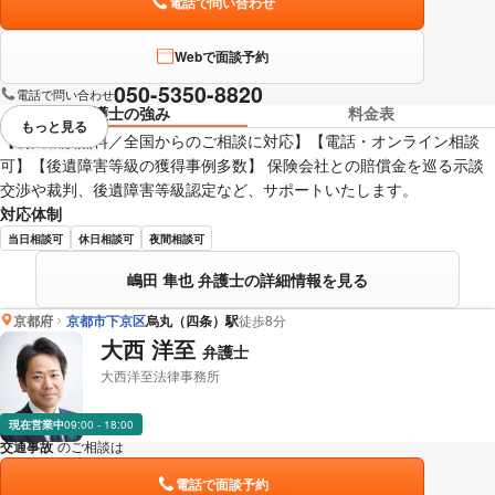
電話で問い合わせ
Webで面談予約
050-5350-8820
電話で問い合わせ
弁護士の強み
料金表
もっと見る
視覚的に省略されている要素を
【初回相談無料／全国からのご相談に対応】【電話・オンライン相談
可】【後遺障害等級の獲得事例多数】 保険会社との賠償金を巡る示談
交渉や裁判、後遺障害等級認定など、サポートいたします。
対応体制
当日相談可
休日相談可
夜間相談可
嶋田 隼也 弁護士の詳細情報を見る
京都府
京都市下京区
烏丸（四条）駅
徒歩8分
大西 洋至
弁護士
大西洋至法律事務所
現在営業中
09:00 - 18:00
交通事故
のご相談は
下記のリンクからお問い合わせください。
電話で面談予約