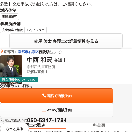
多数】交通事故でお困りの方は、ご相談ください。
対応体制
夜間相談可
事務所設備
完全個室で相談
バリアフリー
赤尾 啓太 弁護士の詳細情報を見る
京都府
京都市右京区
西院駅
徒歩6分
中西 和宏
弁護士
京都西法律事務所
解決事例 1
現在営業中
09:00 - 21:00
交通事故
のご相談は
下記のリンクからお問い合わせください。
電話で面談予約
Webで面談予約
050-5347-1784
電話で面談予約
弁護士の強み
料金表
もっと見る
視覚的に省略されている要素を