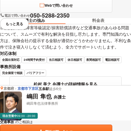
Webで問い合わせ
050-5288-2350
電話で問い合わせ
弁護士の強み
料金表
もっと見る
視覚的に省略されている要素を
示談交渉/後遺障害等級認定/損害賠償請求など交通事故のあらゆる問題
について、スムーズで有利な解決を目指し尽力します。専門知識のない
方は、保険会社の提示する金額が適切かどうかわかりません。不利な条
件で泣き寝入りしなくて済むよう、全力でサポートいたします。
対応体制
全国出張対応
24時間予約受付
当日相談可
休日相談可
夜間相談可
電話相談可
事務所設備
完全個室で相談
バリアフリー
松村 美之 弁護士の詳細情報を見る
京都府
京都市下京区
五条駅
徒歩6分
嶋田 隼也
弁護士
嶋田隼也法律事務所
現在営業中
09:00 - 20:00
交通事故
のご相談は
下記のリンクからお問い合わせください。