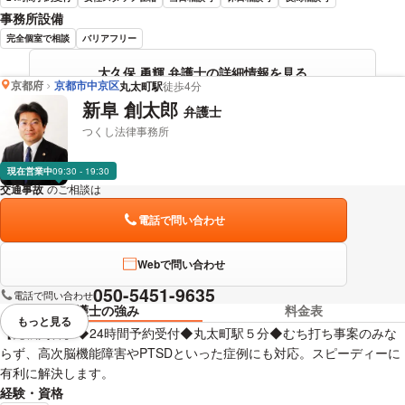
事務所設備
完全個室で相談
バリアフリー
大久保 勇輝 弁護士の詳細情報を見る
京都府
京都市中京区
丸太町駅
徒歩4分
新阜 創太郎
弁護士
つくし法律事務所
現在営業中
09:30 - 19:30
交通事故
のご相談は
下記のリンクからお問い合わせください。
電話で問い合わせ
Webで問い合わせ
050-5451-9635
電話で問い合わせ
弁護士の強み
料金表
もっと見る
視覚的に省略されている要素を
【元裁判官】◆24時間予約受付◆丸太町駅５分◆むち打ち事案のみな
らず、高次脳機能障害やPTSDといった症例にも対応。スピーディーに
有利に解決します。
経験・資格