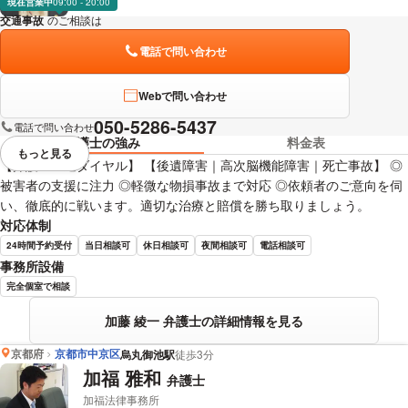
現在営業中
09:00 - 20:00
交通事故
のご相談は
下記のリンクからお問い合わせください。
電話で問い合わせ
Webで問い合わせ
050-5286-5437
電話で問い合わせ
弁護士の強み
料金表
もっと見る
視覚的に省略されている要素を
【弁護士直通ダイヤル】 【後遺障害｜高次脳機能障害｜死亡事故】 ◎
被害者の支援に注力 ◎軽微な物損事故まで対応 ◎依頼者のご意向を伺
い、徹底的に戦います。適切な治療と賠償を勝ち取りましょう。
対応体制
24時間予約受付
当日相談可
休日相談可
夜間相談可
電話相談可
事務所設備
完全個室で相談
加藤 綾一 弁護士の詳細情報を見る
京都府
京都市中京区
烏丸御池駅
徒歩3分
加福 雅和
弁護士
加福法律事務所