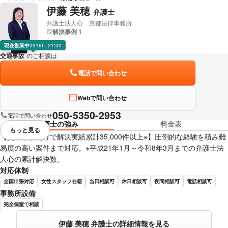
伊藤 美穂
弁護士
弁護士法人心 京都法律事務所
解決事例 1
現在営業中
09:00 - 21:00
交通事故
のご相談は
下記のリンクからお問い合わせください。
電話で問い合わせ
Webで問い合わせ
050-5350-2953
電話で問い合わせ
弁護士の強み
料金表
もっと見る
視覚的に省略されている要素を
【交通事故だけで解決実績累計35,000件以上※】圧倒的な経験を積み難
易度の高い案件まで対応。※平成21年1月～令和8年3月までの弁護士法
人心の累計解決数。
対応体制
全国出張対応
女性スタッフ在籍
当日相談可
休日相談可
夜間相談可
電話相談可
事務所設備
完全個室で相談
伊藤 美穂 弁護士の詳細情報を見る