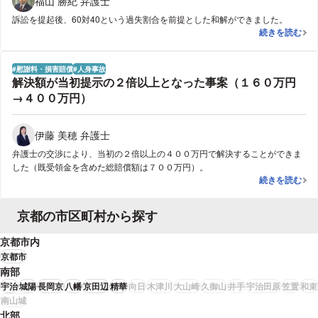
福山 勝紀 弁護士
訴訟を提起後、60対40という過失割合を前提とした和解ができました。
過失割合に関
続きを読む
慰謝料・損害賠償
人身事故
解決額が当初提示の２倍以上となった事案（１６０万円
→４００万円）
伊藤 美穂 弁護士
弁護士の交渉により、当初の２倍以上の４００万円で解決することができま
した（既受領金を含めた総賠償額は７００万円）。
解決額が当初
続きを読む
京都の市区町村から探す
京都市内
京都市
南部
宇治
城陽
長岡京
八幡
京田辺
精華
向日
木津川
大山崎
久御山
井手
宇治田原
笠置
和束
南山城
北部