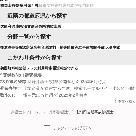
福知山
舞鶴
亀岡
京丹後
綾部
宮津
南丹
京丹波
伊根
与謝野
近隣の都道府県から探す
大阪府
兵庫県
滋賀県
奈良県
和歌山県
分野一覧から探す
後遺障害等級認定
過失割合
慰謝料・損害賠償
死亡事故
物損事故
人身事故
こだわり条件から探す
初回無料相談
法テラス利用可能
電話相談できる
* 登録数No.1調査概要
23,000名登録
登録弁護士数(非公開含む)2025年6月時点
登録弁護士
上場企業が運営する弁護士検索ポータルサイト比較(公開情
数No.1
報を元に当社調べ)2025年2月時点
本文へ戻る
弁護士ドットコム
[京都]弁護士
[京都][交通事故]弁護士
このページの先頭へ