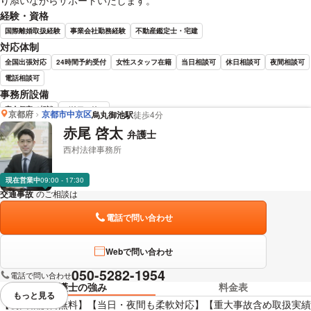
経験・資格
国際離婚取扱経験
事業会社勤務経験
不動産鑑定士・宅建
対応体制
全国出張対応
24時間予約受付
女性スタッフ在籍
当日相談可
休日相談可
夜間相談可
電話相談可
事務所設備
完全個室で相談
バリアフリー
京都府
京都市中京区
烏丸御池駅
徒歩4分
赤尾 啓太
弁護士
高谷 滋樹 弁護士の詳細情報を見る
西村法律事務所
現在営業中
09:00 - 17:30
交通事故
のご相談は
下記のリンクからお問い合わせください。
電話で問い合わせ
Webで問い合わせ
050-5282-1954
電話で問い合わせ
弁護士の強み
料金表
もっと見る
視覚的に省略されている要素を
【初回相談料無料】【当日・夜間も柔軟対応】【重大事故含め取扱実績