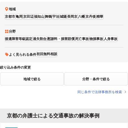
地域
京都市
亀岡
京田辺
福知山
舞鶴
宇治
城陽
長岡京
八幡
京丹後
精華
分野
後遺障害等級認定
過失割合
慰謝料・損害賠償
死亡事故
物損事故
人身事故
初回無料相談
よく見られる条件
絞り込み条件の変更
地域で絞る
分野・条件で絞る
同じ条件で法律事務所を検索
京都の弁護士による交通事故の解決事例