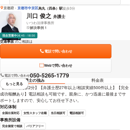
京都府
京都市中京区
烏丸（四条）駅
徒歩3分
川口 俊之
弁護士
いつわ法律事務所
解決事例 1
現在営業中
08:45 - 18:00
交通事故
のご相談は
下記のリンクからお問い合わせください。
電話で問い合わせ
Webで問い合わせ
050-5265-1779
電話で問い合わせ
弁護士の強み
料金表
もっと見る
視覚的に省略されている要素を
【四条・烏丸駅2分】【弁護士歴27年以上/相談実績500件以上】【完全
成功報酬あり】電話相談も可能です。親身に、かつ迅速に最後までサ
ポートしますので、安心してお任せ下さい。
対応体制
全国出張対応
女性スタッフ在籍
当日相談可
電話相談可
事務所設備
完全個室で相談
バリアフリー