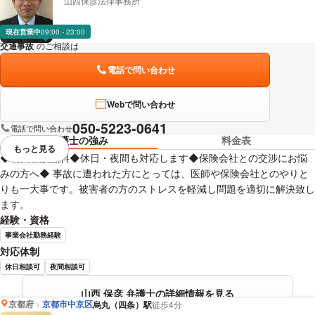
山西保彦法律事務所
現在営業中
09:00 - 23:00
交通事故
のご相談は
下記のリンクからお問い合わせください。
電話で問い合わせ
Webで問い合わせ
050-5223-0641
電話で問い合わせ
弁護士の強み
料金表
もっと見る
視覚的に省略されている要素を
◆初回相談無料◆休日・夜間も対応します◆保険会社との交渉にお悩
みの方へ◆ 事故に遭われた方にとっては、医師や保険会社とのやりと
りも一大事です。被害者の方のストレスを軽減し問題を適切に解決致し
ます。
経験・資格
事業会社勤務経験
対応体制
休日相談可
夜間相談可
山西 保彦 弁護士の詳細情報を見る
京都府
京都市中京区
烏丸（四条）駅
徒歩4分