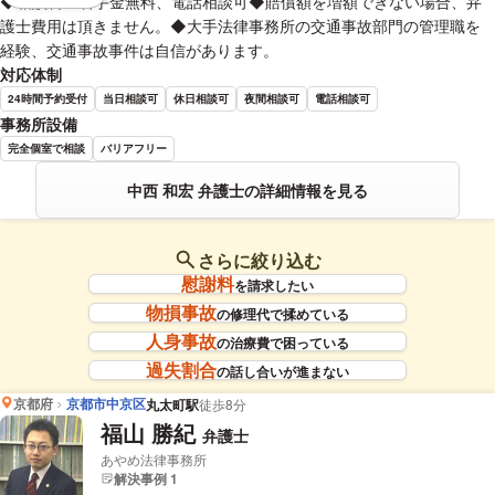
◆相談料・着手金無料、電話相談可◆賠償額を増額できない場合、弁
護士費用は頂きません。◆大手法律事務所の交通事故部門の管理職を
経験、交通事故事件は自信があります。
対応体制
24時間予約受付
当日相談可
休日相談可
夜間相談可
電話相談可
事務所設備
完全個室で相談
バリアフリー
中西 和宏 弁護士の詳細情報を見る
さらに絞り込む
慰謝料
を請求したい
物損事故
の修理代で揉めている
人身事故
の治療費で困っている
過失割合
の話し合いが進まない
京都府
京都市中京区
丸太町駅
徒歩8分
福山 勝紀
弁護士
あやめ法律事務所
解決事例 1