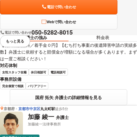
電話で問い合わせ
Webで問い合わせ
050-5282-8015
電話で問い合わせ
弁護士の強み
料金表
もっと見る
視覚的に省略されている要素を
【初回相談無料／着手金０円】【むち打ち事案の後遺障害申請の実績多
数】弁護士に依頼すると賠償金が増額になる場合が多くあります。まず
は一度ご相談ください！
対応体制
女性スタッフ在籍
休日相談可
電話相談可
事務所設備
完全個室で相談
バリアフリー
国府 拓矢 弁護士の詳細情報を見る
京都府
京都市中京区
丸太町駅
徒歩5分
加藤 綾一
弁護士
加藤綾一法律事務所