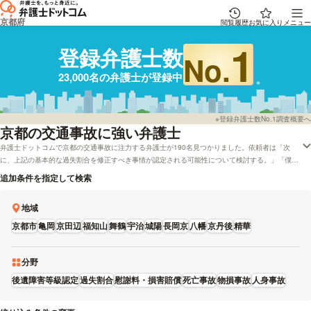
京都府
閲覧履歴
お気に入り
メニュー
1
登録弁護士数
No.
23,000名の弁護士が登録中
※登録弁護士数No.1調査概要へ
京都
の交通事故に強い弁護士
弁護士ドットコムで京都の交通事故に注力する弁護士が190名見つかりました。依頼者は「次
に、上記の基本的な過失割合を修正すべき事情が認定される可能性について検討する。」「僕は
9月に人身事故で罰金10万円になりました。」といった事情を抱えています。弁護士ドットコム
追加条件を指定して検索
では弁護士費用を後払いで応対してくれる弁護士や電話相談を無料で対応してくれる京都の弁護
士といったさまざまなニーズ別で弁護士を比較することができます。例として「交通事故に強い
地域
弁護士やレビューが良い弁護士の選び方などはだいたい調査したけど、京都周辺の弁護士を費用
で比較したい」などのニーズにも応じることができます。弁護士の中には「示談書の署名・押印
京都市
亀岡
京田辺
福知山
舞鶴
宇治
城陽
長岡京
八幡
京丹後
精華
前に必ず一度ご相談ください。」とおっしゃる方もいます。交通事故で課題を抱えている方は資
格や経歴などの条件を踏まえて、条件に沿う弁護士・法律事務所に相談をしてみることもご検討
ください。
分野
後遺障害等級認定
過失割合
慰謝料・損害賠償
死亡事故
物損事故
人身事故