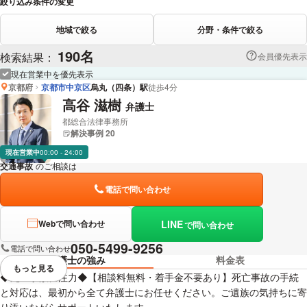
絞り込み条件の変更
地域で絞る
分野・条件で絞る
190名
検索結果：
会員優先表示
現在営業中を優先表示
京都府
京都市中京区
烏丸（四条）駅
徒歩4分
高谷 滋樹
弁護士
都総合法律事務所
解決事例 20
現在営業中
00:00 - 24:00
交通事故
のご相談は
下記のリンクからお問い合わせください。
電話で問い合わせ
LINE
Webで問い合わせ
で問い合わせ
050-5499-9256
電話で問い合わせ
弁護士の強み
料金表
もっと見る
視覚的に省略されている要素を
◆死亡事故に注力◆【相談料無料・着手金不要あり】死亡事故の手続
と対応は、最初から全て弁護士にお任せください。ご遺族の気持ちに寄
り添いながらサポートいたします。