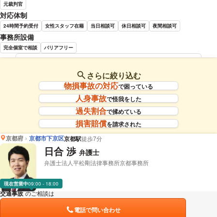
元裁判官
対応体制
24時間予約受付
女性スタッフ在籍
当日相談可
休日相談可
夜間相談可
事務所設備
完全個室で相談
バリアフリー
新阜 創太郎 弁護士の詳細情報を見る
さらに絞り込む
物損事故の対応
で困っている
人身事故
で怪我をした
過失割合
で揉めている
損害賠償
を請求された
京都府
京都市下京区
京都駅
徒歩7分
日合 渉
弁護士
弁護士法人平松剛法律事務所京都事務所
現在営業中
09:00 - 18:00
交通事故
のご相談は
下記のリンクからお問い合わせください。
電話で問い合わせ