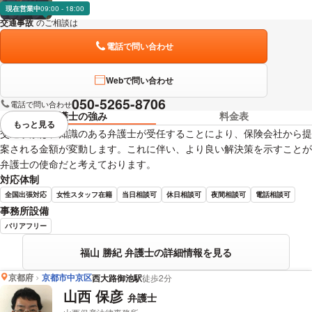
現在営業中
09:00 - 18:00
交通事故
のご相談は
下記のリンクからお問い合わせください。
電話で問い合わせ
Webで問い合わせ
050-5265-8706
電話で問い合わせ
弁護士の強み
料金表
もっと見る
視覚的に省略されている要素を
交通事故は、知識のある弁護士が受任することにより、保険会社から提
案される金額が変動します。これに伴い、より良い解決策を示すことが
弁護士の使命だと考えております。
対応体制
全国出張対応
女性スタッフ在籍
当日相談可
休日相談可
夜間相談可
電話相談可
事務所設備
バリアフリー
福山 勝紀 弁護士の詳細情報を見る
京都府
京都市中京区
西大路御池駅
徒歩2分
山西 保彦
弁護士