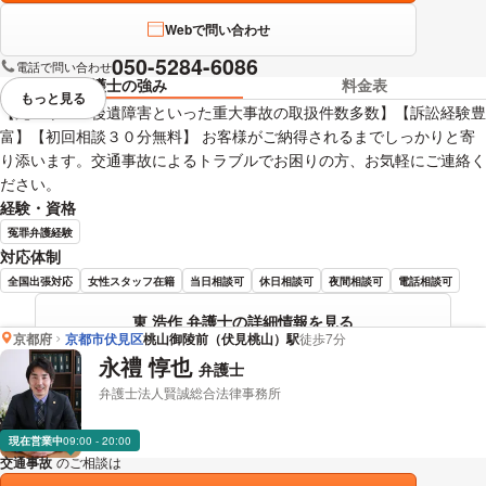
Webで問い合わせ
050-5284-6086
電話で問い合わせ
弁護士の強み
料金表
もっと見る
視覚的に省略されている要素を
【死亡や重い後遺障害といった重大事故の取扱件数多数】【訴訟経験豊
富】【初回相談３０分無料】 お客様がご納得されるまでしっかりと寄
り添います。交通事故によるトラブルでお困りの方、お気軽にご連絡く
ださい。
経験・資格
冤罪弁護経験
対応体制
全国出張対応
女性スタッフ在籍
当日相談可
休日相談可
夜間相談可
電話相談可
東 浩作 弁護士の詳細情報を見る
京都府
京都市伏見区
桃山御陵前（伏見桃山）駅
徒歩7分
永禮 惇也
弁護士
弁護士法人賢誠総合法律事務所
現在営業中
09:00 - 20:00
交通事故
のご相談は
下記のリンクからお問い合わせください。