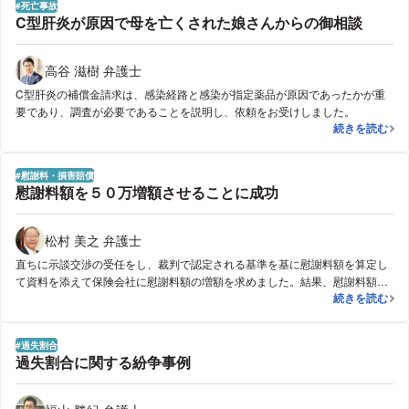
死亡事故
C型肝炎が原因で母を亡くされた娘さんからの御相談
高谷 滋樹 弁護士
C型肝炎の補償金請求は、感染経路と感染が指定薬品が原因であったかが重
要であり、調査が必要であることを説明し、依頼をお受けしました。
C型肝炎が原
続きを読む
慰謝料・損害賠償
慰謝料額を５０万増額させることに成功
松村 美之 弁護士
直ちに示談交渉の受任をし、裁判で認定される基準を基に慰謝料額を算定し
て資料を添えて保険会社に慰謝料額の増額を求めました。結果、慰謝料額５
慰謝料額を５
続きを読む
０万円アップで合意にいたりました。受任から解決まで１か月もかからずス
ムーズに解決に至りました。
過失割合
過失割合に関する紛争事例