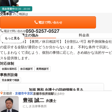
現在営業中
09:30 - 20:00
交通事故
のご相談は
下記のリンクからお問い合わせください。
電話で問い合わせ
050-5257-0527
電話で問い合わせ
弁護士の強み
料金表
もっと見る
視覚的に省略されている要素を
【初回相談無料】【夜間／休日相談可】【分割払い可】相手側保険会社
の提示する金額が適切かどうか分からないまま、 不利な条件で示談し
てしまわなくて済むよう、個別の事情に応じた、きめ細かな法的サービ
スを提供致します。
対応体制
全国出張対応
休日相談可
夜間相談可
事務所設備
完全個室で相談
加福 雅和 弁護士の詳細情報を見る
京都府
京都市中京区
京都市役所前駅
徒歩8分
豊福 誠二
弁護士
にしき法律事務所