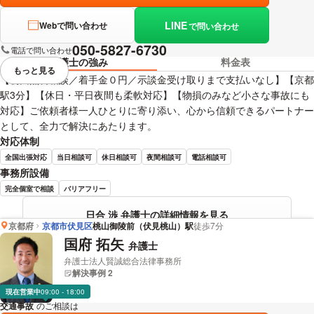
LINE
Webで問い合わせ
で問い合わせ
050-5827-6730
電話で問い合わせ
弁護士の強み
料金表
もっと見る
視覚的に省略されている要素を
【初回無料相談／着手金０円／示談金受け取りまで支払いなし】【京都
駅3分】【休日・平日夜間も柔軟対応】【物損のみなど小さな事故にも
対応】ご依頼者様一人ひとりに寄り添い、心から信頼できるパートナー
として、全力で解決にあたります。
対応体制
全国出張対応
当日相談可
休日相談可
夜間相談可
電話相談可
事務所設備
完全個室で相談
バリアフリー
日合 渉 弁護士の詳細情報を見る
京都府
京都市伏見区
桃山御陵前（伏見桃山）駅
徒歩7分
国府 拓矢
弁護士
弁護士法人賢誠総合法律事務所
解決事例 2
現在営業中
09:00 - 18:00
交通事故
のご相談は
下記のリンクからお問い合わせください。