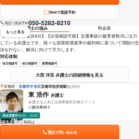
Webで面談予約
050-5282-8210
電話で面談予約
弁護士の強み
料金表
もっと見る
視覚的に省略されている要素を
【四条駅から徒歩6分】【出張相談可能】交通事故の被害者救済に注力
している弁護士です。様々な損害賠償基準や裁判例に基づいて増額の交
渉を行ない、解決に向けて尽力します。
対応体制
当日相談可
休日相談可
夜間相談可
大西 洋至 弁護士の詳細情報を見る
京都府
京都市中京区
京都市役所前駅
徒歩6分
東 浩作
弁護士
弁護士法人本江法律事務所京都オフィス
解決事例 5
現在営業中
09:00 - 18:00
交通事故
のご相談は
下記のリンクからお問い合わせください。
電話で問い合わせ