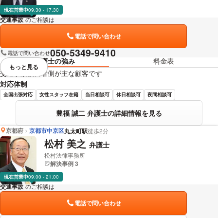
現在営業中
09:30 - 17:30
交通事故
のご相談は
下記のリンクからお問い合わせください。
電話で問い合わせ
050-5349-9410
電話で問い合わせ
弁護士の強み
料金表
もっと見る
視覚的に省略されている要素を
交通事故被害者側が主な顧客です
対応体制
全国出張対応
女性スタッフ在籍
当日相談可
休日相談可
夜間相談可
豊福 誠二 弁護士の詳細情報を見る
京都府
京都市中京区
丸太町駅
徒歩2分
松村 美之
弁護士
松村法律事務所
解決事例 3
現在営業中
09:00 - 21:00
交通事故
のご相談は
下記のリンクからお問い合わせください。
電話で問い合わせ