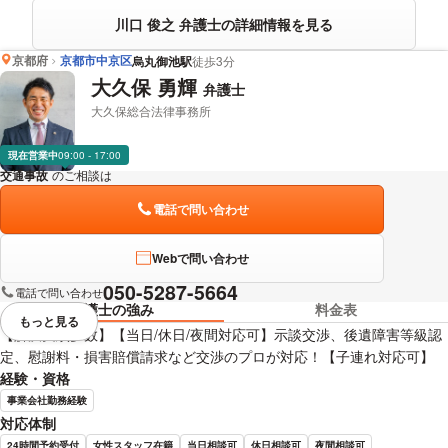
川口 俊之 弁護士の詳細情報を見る
京都府
京都市中京区
烏丸御池駅
徒歩3分
大久保 勇輝
弁護士
大久保総合法律事務所
現在営業中
09:00 - 17:00
交通事故
のご相談は
下記のリンクからお問い合わせください。
電話で問い合わせ
Webで問い合わせ
050-5287-5664
電話で問い合わせ
弁護士の強み
料金表
もっと見る
視覚的に省略されている要素を
【解決実績多数】【当日/休日/夜間対応可】示談交渉、後遺障害等級認
定、慰謝料・損害賠償請求など交渉のプロが対応！【子連れ対応可】
経験・資格
事業会社勤務経験
対応体制
24時間予約受付
女性スタッフ在籍
当日相談可
休日相談可
夜間相談可