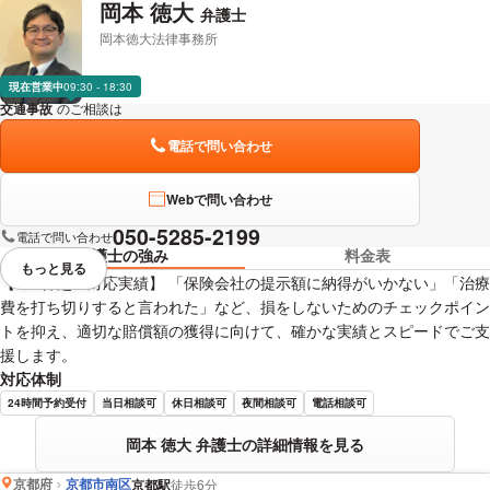
岡本 徳大
弁護士
岡本徳大法律事務所
現在営業中
09:30 - 18:30
交通事故
のご相談は
下記のリンクからお問い合わせください。
電話で問い合わせ
Webで問い合わせ
050-5285-2199
電話で問い合わせ
弁護士の強み
料金表
もっと見る
視覚的に省略されている要素を
【250件超の対応実績】 「保険会社の提示額に納得がいかない」「治療
費を打ち切りすると言われた」など、損をしないためのチェックポイン
トを抑え、適切な賠償額の獲得に向けて、確かな実績とスピードでご支
援します。
対応体制
24時間予約受付
当日相談可
休日相談可
夜間相談可
電話相談可
岡本 徳大 弁護士の詳細情報を見る
京都府
京都市南区
京都駅
徒歩6分