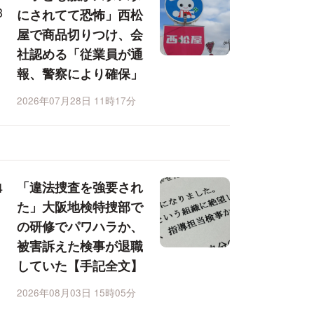
にされてて恐怖」西松
屋で商品切りつけ、会
社認める「従業員が通
報、警察により確保」
2026年07月28日 11時17分
「違法捜査を強要され
た」大阪地検特捜部で
の研修でパワハラか、
被害訴えた検事が退職
していた【手記全文】
2026年08月03日 15時05分