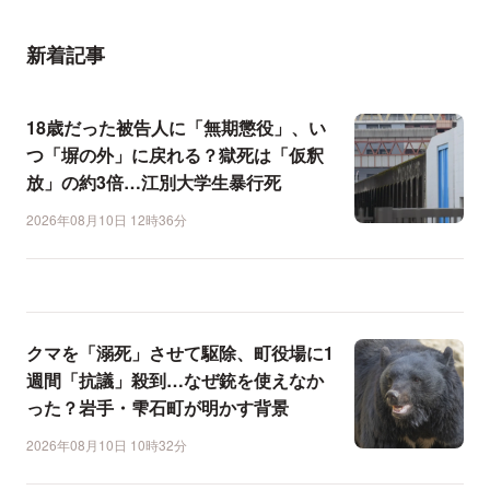
新着記事
18歳だった被告人に「無期懲役」、い
つ「塀の外」に戻れる？獄死は「仮釈
放」の約3倍…江別大学生暴行死
2026年08月10日 12時36分
クマを「溺死」させて駆除、町役場に1
週間「抗議」殺到…なぜ銃を使えなか
った？岩手・雫石町が明かす背景
2026年08月10日 10時32分