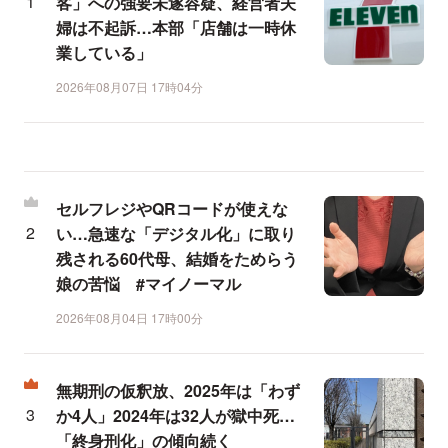
客」への強要未遂容疑、経営者夫
婦は不起訴…本部「店舗は一時休
業している」
2026年08月07日 17時04分
セルフレジやQRコードが使えな
い…急速な「デジタル化」に取り
残される60代母、結婚をためらう
娘の苦悩 #マイノーマル
2026年08月04日 17時00分
無期刑の仮釈放、2025年は「わず
か4人」2024年は32人が獄中死…
「終身刑化」の傾向続く