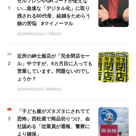
セルフレジやQRコードが使えな
い…急速な「デジタル化」に取り
残される60代母、結婚をためらう
娘の苦悩 #マイノーマル
2026年08月04日 17時00分
近所の紳士服店が「完全閉店セー
ル」中ですが、4カ月目に入っても
営業しています。問題ないのでし
ょうか？
2026年08月02日 09時42分
「子ども服がズタズタにされてて
恐怖」西松屋で商品切りつけ、会
社認める「従業員が通報、警察に
より確保」