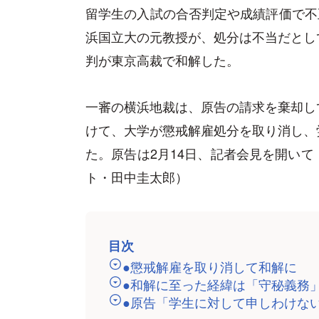
留学生の入試の合否判定や成績評価で不正
浜国立大の元教授が、処分は不当だとし
判が東京高裁で和解した。
一審の横浜地裁は、原告の請求を棄却し
けて、大学が懲戒解雇処分を取り消し、
た。原告は2月14日、記者会見を開い
ト・田中圭太郎）
目次
●懲戒解雇を取り消して和解に
●和解に至った経緯は「守秘義務
●原告「学生に対して申しわけな