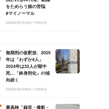
をためらう娘の苦悩
#マイノーマル
2026年08月04日 17時00分
無期刑の仮釈放、2025
年は「わずか4人」
2024年は32人が獄中
死…「終身刑化」の傾
向続く
2026年08月06日 11時39分
最高検「録音・撮影・