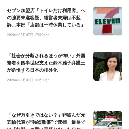
セブン加盟店「トイレだけ利用客」へ
の強要未遂容疑、経営者夫婦は不起
訴…本部「店舗は一時休業している」
2026年08月07日 17時04分
「社会が分断されるほうが怖い」外国
籍者を四半世紀支えた鈴木雅子弁護士
が危惧する日本の排外化
2026年08月07日 10時30分
「なぜ万引きではない？」卵盗んだ元
五輪代表が“強盗致傷”で逮捕 最長で