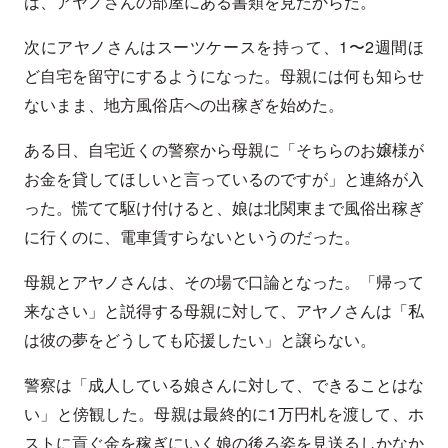
は、アヤノさんの部屋にある書類を見たからだ。
次にアヤノさんはスーツケースを持って、1〜2週間ほ
ど自宅を留守にするようになった。母親には何も知らせ
ないまま、地方風俗店への出稼ぎを始めた。
ある日、自宅近くの警察から母親に「そちらのお嬢様が
お金を貸してほしいと言っているのですが」と連絡が入
った。慌てて駆け付けると、娘は北関東まで風俗出稼ぎ
に行くのに、電車賃すらないというのだった。
母親とアヤノさんは、その場で口論となった。「帰って
来なさい」と説得する母親に対して、アヤノさんは「私
は彼の夢をどうしても応援したい」と譲らない。
警察は「成人している娘さんに対して、できることはな
い」と傍観した。母親は最終的に1万円札を渡して、ホ
ストに貢ぐ金を稼ぎにいく娘の後ろ姿を見送るしかなか