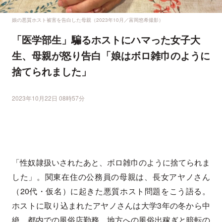
娘の悪質ホスト被害を告白した母親（2023年10月／富岡悠希撮影）
「医学部生」騙るホストにハマった女子大
生、母親が怒り告白「娘はボロ雑巾のように
捨てられました」
2023年10月22日 08時57分
「性奴隷扱いされたあと、ボロ雑巾のように捨てられま
した」。関東在住の公務員の母親は、長女アヤノさん
（20代・仮名）に起きた悪質ホスト問題をこう語る。
ホストに取り込まれたアヤノさんは大学3年の冬から中
絶、都内での風俗店勤務、地方への風俗出稼ぎと暗転の