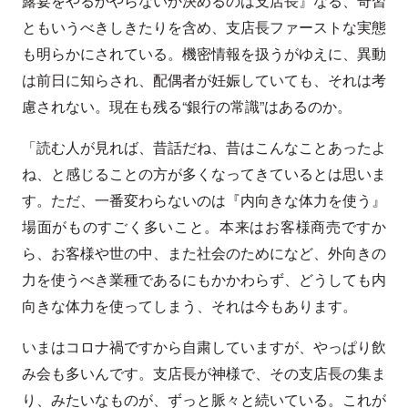
露宴をやるかやらないか決めるのは支店長』なる、奇習
ともいうべきしきたりを含め、支店長ファーストな実態
も明らかにされている。機密情報を扱うがゆえに、異動
は前日に知らされ、配偶者が妊娠していても、それは考
慮されない。現在も残る“銀行の常識”はあるのか。
「読む人が見れば、昔話だね、昔はこんなことあったよ
ね、と感じることの方が多くなってきているとは思いま
す。ただ、一番変わらないのは『内向きな体力を使う』
場面がものすごく多いこと。本来はお客様商売ですか
ら、お客様や世の中、また社会のためになど、外向きの
力を使うべき業種であるにもかかわらず、どうしても内
向きな体力を使ってしまう、それは今もあります。
いまはコロナ禍ですから自粛していますが、やっぱり飲
み会も多いんです。支店長が神様で、その支店長の集ま
り、みたいなものが、ずっと脈々と続いている。これが