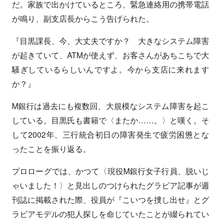
だ。家族で出かけているところ、緊急連絡用の携帯電話
が鳴り、副支店長からこう告げられた。
『目黒課長、今、大丈夫ですか？ 大きなシステム障害
が起きていて、ATMが使えず、お客さんがあちこちで大
騒ぎしているらしいんですよ。今から支店に来れます
か？』
M銀行は過去にも複数回、大規模なシステム障害を起こ
している。目黒氏も書籍で〈またか……。〉と嘆く。そ
して2002年、三行統合初日の障害発生で疲労困憊とな
ったことを振り返る。
プロローグでは、かつて〈現役M銀行女子行員、脱いじ
ゃいました！〉と見出しのつけられたグラビア記事が週
刊誌に掲載された際、役員が『こいつを捜し出せ』とグ
ラビアモデルの犯人探しを命じていたことが綴られてい