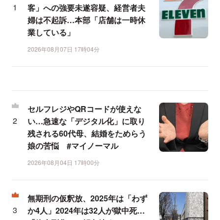
客」への強要未遂容疑、経営者夫
婦は不起訴…本部「店舗は一時休
業している」
2026年08月07日 17時04分
セルフレジやQRコードが使えな
い…急速な「デジタル化」に取り
残される60代母、結婚をためらう
娘の苦悩 #マイノーマル
2026年08月04日 17時00分
無期刑の仮釈放、2025年は「わず
か4人」2024年は32人が獄中死…