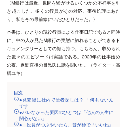
〈M銀行は最近、世間を騒がせるいくつかの不祥事を引
き起こした。多くの行員がその対応、事後処理にあた
り、私もその最前線にいたひとりだった。〉
本書は、ひとりの現役行員による仕事日記であると同時
に、中の人が見たM銀行の実態に触れることができるド
キュメンタリーとしての顔も持つ。もちろん、収められ
た数々のエピソードは実話である。2023年の仕事始め
の夜、退勤直後の目黒氏に話を聞いた。（ライター・高
橋ユキ）
目次
●発売後に社内で筆者探しは？ 「何もないん
です」
●バレなかった要因のひとつは「他人の人生に
関心がない」
●「役員がつぶやいたら、皆が秒で『いいね』