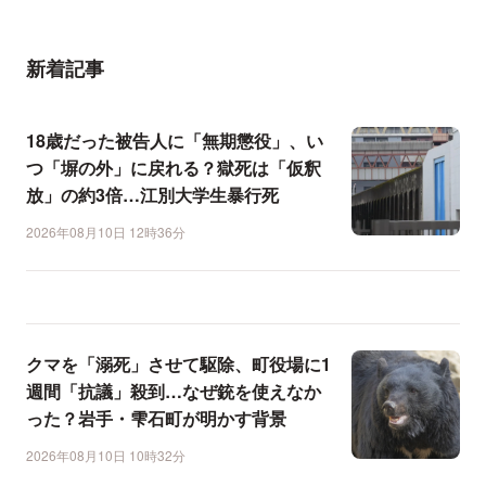
新着記事
18歳だった被告人に「無期懲役」、い
つ「塀の外」に戻れる？獄死は「仮釈
放」の約3倍…江別大学生暴行死
2026年08月10日 12時36分
クマを「溺死」させて駆除、町役場に1
週間「抗議」殺到…なぜ銃を使えなか
った？岩手・雫石町が明かす背景
2026年08月10日 10時32分