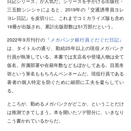
日記シリーズ」が人気だ。シリーズを手がける出版社・
三五館シンシャによると、2019年の『交通誘導員ヨレ
ヨレ日記』を皮切りに、これまでコミカライズ版も含め
16冊が出版され、累計出版部数は51万部だという。
2022年9月刊行の
『メガバンク銀行員ぐだぐだ日記』
は、タイトルの通り、勤続25年以上の現役メガバンク
行員が執筆している。本書では支店名や登場人物は全て
仮名。所属部署や在籍年数などもぼかしてある。目黒冬
弥という筆名ももちろんペンネームだ。現役行員である
著者の個人特定を防ぐために細部に工夫を凝らしてい
る。
ところが、勤めるメガバンクがどこか、ということだけ
は推測できてしまう。本を開いたソデ部分に、いきなり
こう書かれているからだ。