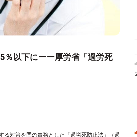
を5％以下にーー厚労省「過労死
する対策を国の責務とした「過労死防止法」（過