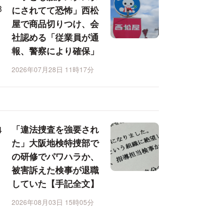
にされてて恐怖」西松
屋で商品切りつけ、会
社認める「従業員が通
報、警察により確保」
2026年07月28日 11時17分
「違法捜査を強要され
た」大阪地検特捜部で
の研修でパワハラか、
被害訴えた検事が退職
していた【手記全文】
2026年08月03日 15時05分