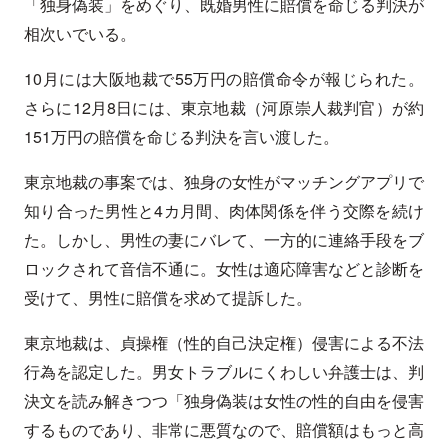
「独身偽装」をめぐり、既婚男性に賠償を命じる判決が
相次いでいる。
10月には大阪地裁で55万円の賠償命令が報じられた。
さらに12月8日には、東京地裁（河原崇人裁判官）が約
151万円の賠償を命じる判決を言い渡した。
東京地裁の事案では、独身の女性がマッチングアプリで
知り合った男性と4カ月間、肉体関係を伴う交際を続け
た。しかし、男性の妻にバレて、一方的に連絡手段をブ
ロックされて音信不通に。女性は適応障害などと診断を
受けて、男性に賠償を求めて提訴した。
東京地裁は、貞操権（性的自己決定権）侵害による不法
行為を認定した。男女トラブルにくわしい弁護士は、判
決文を読み解きつつ「独身偽装は女性の性的自由を侵害
するものであり、非常に悪質なので、賠償額はもっと高