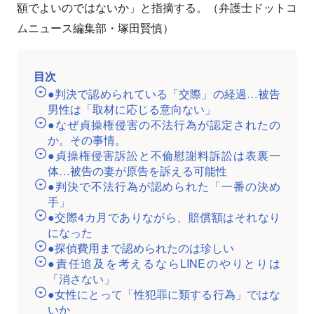
額でよいのではないか」と指摘する。（弁護士ドットコ
ムニュース編集部・塚田賢慎）
目次
●判決で認められている「交際」の経過…被告
男性は「取材に応じる意向ない」
●なぜ貞操権侵害の不法行為が認定されたの
か。その事情。
●貞操権侵害訴訟と不倫慰謝料訴訟は表裏一
体…被告の妻が原告を訴える可能性
●判決で不法行為が認められた「一番の決め
手」
●交際4カ月でありながら、賠償額はそれなり
になった
●探偵費用まで認められたのは珍しい
●責任追及を考えるならLINEのやりとりは
「消さない」
●女性にとって「性犯罪に類する行為」ではな
いか