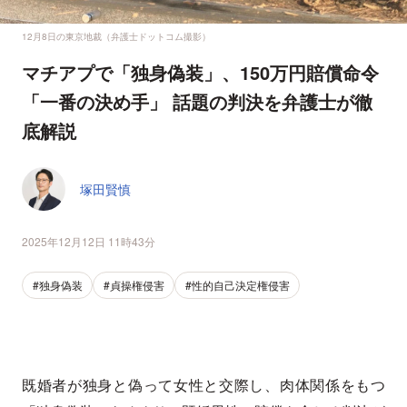
12月8日の東京地裁（弁護士ドットコム撮影）
マチアプで「独身偽装」、150万円賠償命令
「一番の決め手」 話題の判決を弁護士が徹
底解説
塚田賢慎
2025年12月12日 11時43分
#独身偽装
#貞操権侵害
#性的自己決定権侵害
既婚者が独身と偽って女性と交際し、肉体関係をもつ