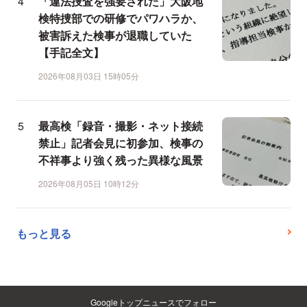
「違法捜査を強要された」大阪地
検特捜部での研修でパワハラか、
被害訴えた検事が退職していた
【手記全文】
2026年08月03日 15時05分
最高検「録音・撮影・ネット接続
禁止」記者会見に初参加、検事の
不祥事より強く残った異様な風景
2026年08月05日 10時12分
もっと見る
Googleトップニュースでフォロー