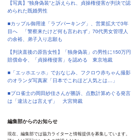
【写真】”独身偽装”と訴えられ、貞操権侵害が判決で認
められた既婚男性
■カップル御用達「ラブパーキング」、営業拡大で3年
目へ 「警察来たけど何も言われず」70代男女管理人
の余裕、弟子入り志願も
【判決直後の原告女性】「独身偽装」の男性に150万円
賠償命令、「貞操権侵害」を認める 東京地裁
■「エッホエッホ」でおなじみ、フクロウ赤ちゃん撮影
のオランダ写真家「日本でこれほど人気とは…」
■プロ雀士の岡田紗佳さんが勝訴、点数計算めぐる発言
は「違法とは言えず」 大宮簡裁
編集部からのお知らせ
現在、編集部では協力ライターと情報提供を募集しています。