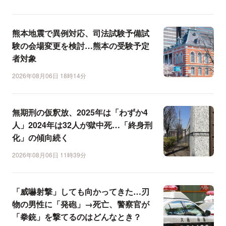
熊本地震で異例対応、司法試験予備試
験の会場変更を検討…熊本の受験予定
者対象
2026年08月06日 18時14分
無期刑の仮釈放、2025年は「わずか4
人」2024年は32人が獄中死…「終身刑
化」の傾向続く
2026年08月06日 11時39分
「威嚇射撃」しても向かってきた…刃
物の男性に「発砲」→死亡、警察官が
「拳銃」を撃てるのはどんなとき？