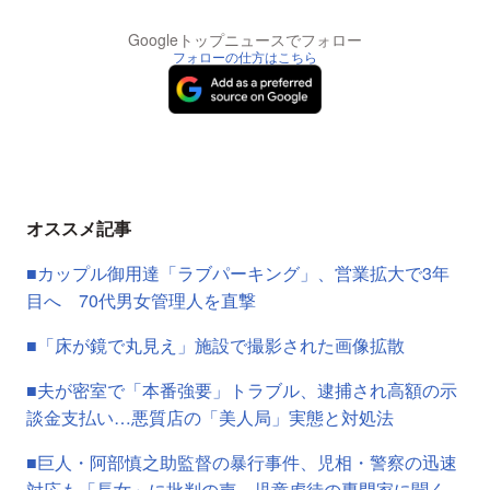
Googleトップニュースでフォロー
フォローの仕方はこちら
オススメ記事
■カップル御用達「ラブパーキング」、営業拡大で3年
目へ 70代男女管理人を直撃
■「床が鏡で丸見え」施設で撮影された画像拡散
■夫が密室で「本番強要」トラブル、逮捕され高額の示
談金支払い…悪質店の「美人局」実態と対処法
■巨人・阿部慎之助監督の暴行事件、児相・警察の迅速
対応も「長女」に批判の声…児童虐待の専門家に聞く