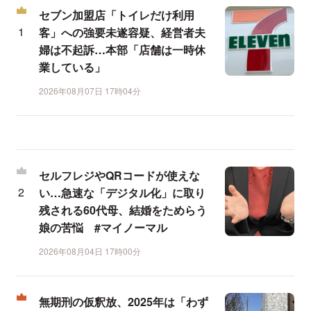
セブン加盟店「トイレだけ利用
客」への強要未遂容疑、経営者夫
婦は不起訴…本部「店舗は一時休
業している」
2026年08月07日 17時04分
セルフレジやQRコードが使えな
い…急速な「デジタル化」に取り
残される60代母、結婚をためらう
娘の苦悩 #マイノーマル
2026年08月04日 17時00分
無期刑の仮釈放、2025年は「わず