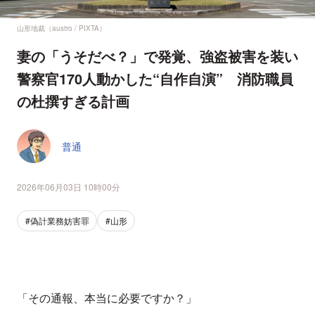
山形地裁（austro / PIXTA）
妻の「うそだべ？」で発覚、強盗被害を装い
警察官170人動かした“自作自演” 消防職員
の杜撰すぎる計画
普通
2026年06月03日 10時00分
#偽計業務妨害罪
#山形
「その通報、本当に必要ですか？」