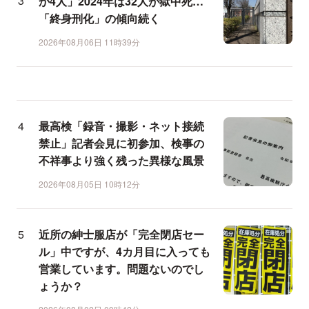
か4人」2024年は32人が獄中死…
「終身刑化」の傾向続く
2026年08月06日 11時39分
最高検「録音・撮影・ネット接続
禁止」記者会見に初参加、検事の
不祥事より強く残った異様な風景
2026年08月05日 10時12分
近所の紳士服店が「完全閉店セー
ル」中ですが、4カ月目に入っても
営業しています。問題ないのでし
ょうか？