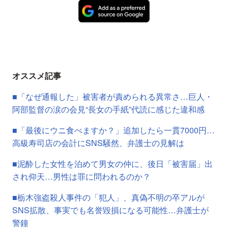
オススメ記事
■「なぜ通報した」被害者が責められる異常さ…巨人・
阿部監督の涙の会見“長女の手紙”代読に感じた違和感
■「最後にウニ食べますか？」追加したら一貫7000円…
高級寿司店の会計にSNS騒然、弁護士の見解は
■泥酔した女性を泊めて男女の仲に、後日「被害届」出
され仰天…男性は罪に問われるのか？
■栃木強盗殺人事件の「犯人」、真偽不明の卒アルが
SNS拡散、事実でも名誉毀損になる可能性…弁護士が
警鐘