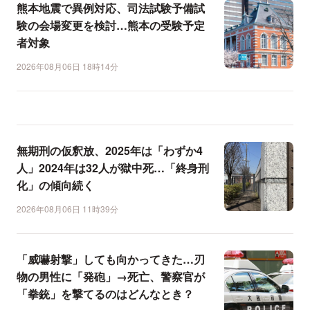
熊本地震で異例対応、司法試験予備試
験の会場変更を検討…熊本の受験予定
者対象
2026年08月06日 18時14分
無期刑の仮釈放、2025年は「わずか4
人」2024年は32人が獄中死…「終身刑
化」の傾向続く
2026年08月06日 11時39分
「威嚇射撃」しても向かってきた…刃
物の男性に「発砲」→死亡、警察官が
「拳銃」を撃てるのはどんなとき？