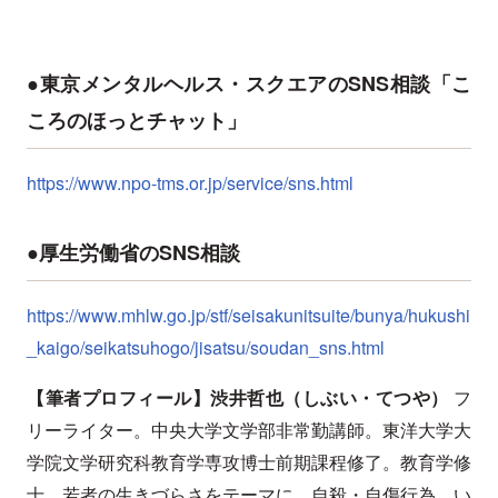
●東京メンタルヘルス・スクエアのSNS相談「こ
ころのほっとチャット」
https://www.npo-tms.or.jp/service/sns.html
●厚生労働省のSNS相談
https://www.mhlw.go.jp/stf/seisakunitsuite/bunya/hukushi
_kaigo/seikatsuhogo/jisatsu/soudan_sns.html
【筆者プロフィール】渋井哲也（しぶい・てつや）
フ
リーライター。中央大学文学部非常勤講師。東洋大学大
学院文学研究科教育学専攻博士前期課程修了。教育学修
士。若者の生きづらさをテーマに、自殺・自傷行為、い