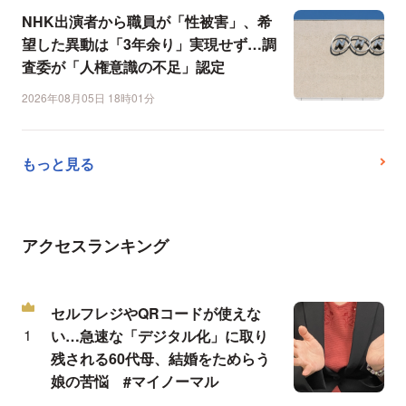
NHK出演者から職員が「性被害」、希
望した異動は「3年余り」実現せず…調
査委が「人権意識の不足」認定
2026年08月05日 18時01分
もっと見る
アクセスランキング
セルフレジやQRコードが使えな
い…急速な「デジタル化」に取り
残される60代母、結婚をためらう
娘の苦悩 #マイノーマル