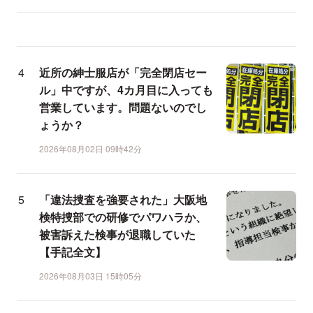
近所の紳士服店が「完全閉店セー
ル」中ですが、4カ月目に入っても
営業しています。問題ないのでし
ょうか？
2026年08月02日 09時42分
「違法捜査を強要された」大阪地
検特捜部での研修でパワハラか、
被害訴えた検事が退職していた
【手記全文】
2026年08月03日 15時05分