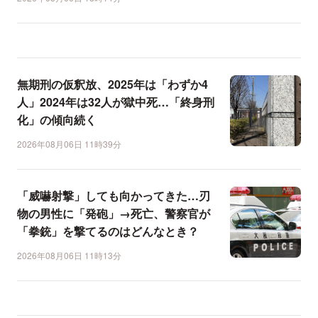
無期刑の仮釈放、2025年は「わずか4
人」2024年は32人が獄中死…「終身刑
化」の傾向続く
2026年08月06日 11時39分
「威嚇射撃」しても向かってきた…刃
物の男性に「発砲」→死亡、警察官が
「拳銃」を撃てるのはどんなとき？
2026年08月06日 11時13分