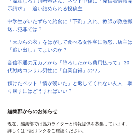
「流産しろ」川崎希さん、ネット中傷に「発信者情報開
示請求」 追い詰められる投稿主
中学生がいたずらで給食に「下剤」入れ、教師が救急搬
送…犯罪では？
「天ぷらの衣」をはがして食べる女性客に激怒…店主は
「追い出し」てよいのか？
音信不通の元カノから「堕ろしたから費用払って」 30
代戦略コンサル男性に「自業自得」のワナ
預けたペット「情が湧いた」と返してくれない友人 取
り戻すにはどうすればいい？
編集部からのお知らせ
現在、編集部では協力ライターと情報提供を募集しています。
詳しくは下記リンクをご確認ください。