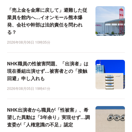
「売上金を金庫に戻して」避難した従
業員を館内へ…イオンモール熊本爆
発、会社や幹部は法的責任を問われ
る？
2026年08月06日 10時35分
NHK職員の性被害問題、「出演者」は
現在番組出演せず…被害者との「接触
回避」申し入れも
2026年08月05日 19時41分
NHK出演者から職員が「性被害」、希
望した異動は「3年余り」実現せず…調
査委が「人権意識の不足」認定