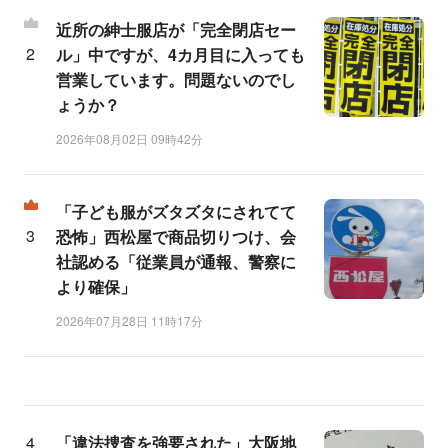
近所の紳士服店が「完全閉店セー
ル」中ですが、4カ月目に入っても
営業しています。問題ないのでし
ょうか？
2026年08月02日 09時42分
「子ども服がズタズタにされてて
恐怖」西松屋で商品切りつけ、会
社認める「従業員が通報、警察に
より確保」
2026年07月28日 11時17分
「違法捜査を強要された」大阪地