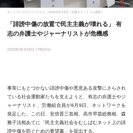
ネットワークのメンバーたち（2020年6月9日／弁護士ドットコム撮影）
「誹謗中傷の放置で民主主義が壊れる」 有
志の弁護士やジャーナリストが危機感
2020年06月09日 17時23分
事実にもとづかない誹謗中傷や悪意ある攻撃にさらされ
ている社会運動家たちを支えようと、有志の弁護士やジ
ャーナリスト、労働組合員が6月9日、ネットワークを
発足した。この日、安倍晋三首相、高市早苗総務相、森
雅子法相あてに「民主主義社会をむしばむネット上の誹
謗中傷を防ぐための要望書」を提出する。