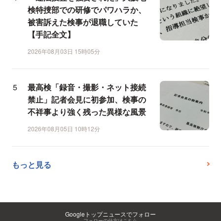
検特捜部での研修でパワハラか、
被害訴えた検事が退職していた
【手記全文】
2026年08月03日 15時05分
最高検「録音・撮影・ネット接続
禁止」記者会見に初参加、検事の
不祥事より強く残った異様な風景
2026年08月05日 10時12分
もっと見る
Googleトップニュースでフォロー
フォローの仕方はこちら