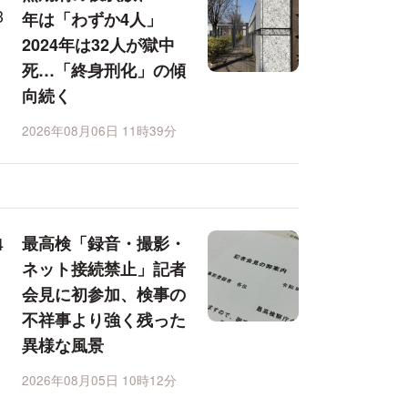
年は「わずか4人」
2024年は32人が獄中
死…「終身刑化」の傾
向続く
2026年08月06日 11時39分
最高検「録音・撮影・
ネット接続禁止」記者
会見に初参加、検事の
不祥事より強く残った
異様な風景
2026年08月05日 10時12分