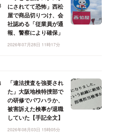
にされてて恐怖」西松
屋で商品切りつけ、会
社認める「従業員が通
報、警察により確保」
2026年07月28日 11時17分
「違法捜査を強要され
た」大阪地検特捜部で
の研修でパワハラか、
被害訴えた検事が退職
していた【手記全文】
2026年08月03日 15時05分