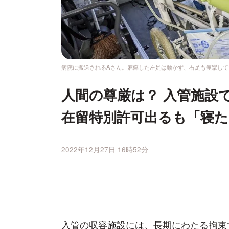
病院に搬送されるAさん。麻痺した左足は動かず、右足も痙攣して
人間の尊厳は？ 入管施設
在留特別許可出るも「寝
2022年12月27日 16時52分
入管の収容施設には、長期にわたる拘束