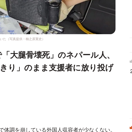
いた（写真提供・柚之原寛史）
で「大腿骨壊死」のネパール人、
たきり」のまま支援者に放り投げ
で体調を崩している外国人収容者が少なくない。