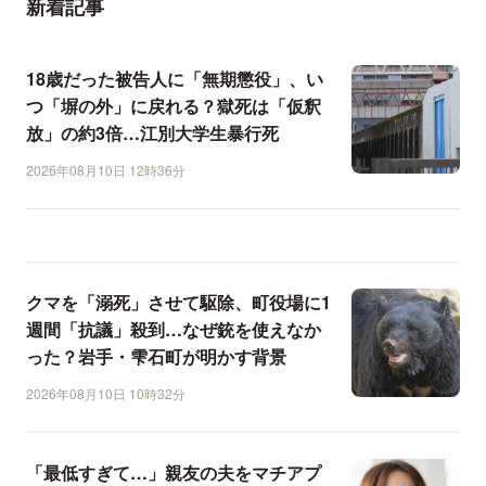
新着記事
18歳だった被告人に「無期懲役」、い
つ「塀の外」に戻れる？獄死は「仮釈
放」の約3倍…江別大学生暴行死
2026年08月10日 12時36分
クマを「溺死」させて駆除、町役場に1
週間「抗議」殺到…なぜ銃を使えなか
った？岩手・雫石町が明かす背景
2026年08月10日 10時32分
「最低すぎて…」親友の夫をマチアプ