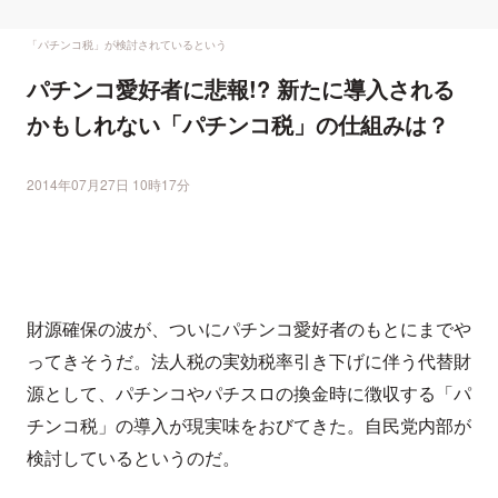
「パチンコ税」が検討されているという
パチンコ愛好者に悲報!? 新たに導入される
かもしれない「パチンコ税」の仕組みは？
2014年07月27日 10時17分
財源確保の波が、ついにパチンコ愛好者のもとにまでや
ってきそうだ。法人税の実効税率引き下げに伴う代替財
源として、パチンコやパチスロの換金時に徴収する「パ
チンコ税」の導入が現実味をおびてきた。自民党内部が
検討しているというのだ。