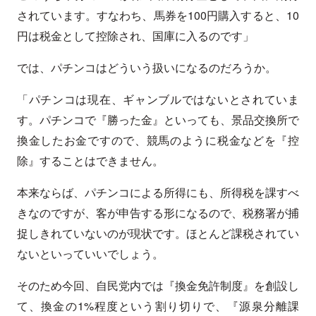
されています。すなわち、馬券を100円購入すると、10
円は税金として控除され、国庫に入るのです」
では、パチンコはどういう扱いになるのだろうか。
「パチンコは現在、ギャンブルではないとされていま
す。パチンコで『勝った金』といっても、景品交換所で
換金したお金ですので、競馬のように税金などを『控
除』することはできません。
本来ならば、パチンコによる所得にも、所得税を課すべ
きなのですが、客が申告する形になるので、税務署が捕
捉しきれていないのが現状です。ほとんど課税されてい
ないといっていいでしょう。
そのため今回、自民党内では『換金免許制度』を創設し
て、換金の1%程度という割り切りで、『源泉分離課