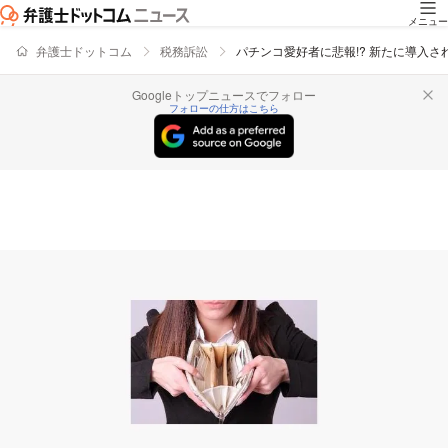
メニュー
弁護士ドットコム
税務訴訟
パチンコ愛好者に悲報!? 新たに導入
Googleトップニュースでフォロー
フォローの仕方はこちら