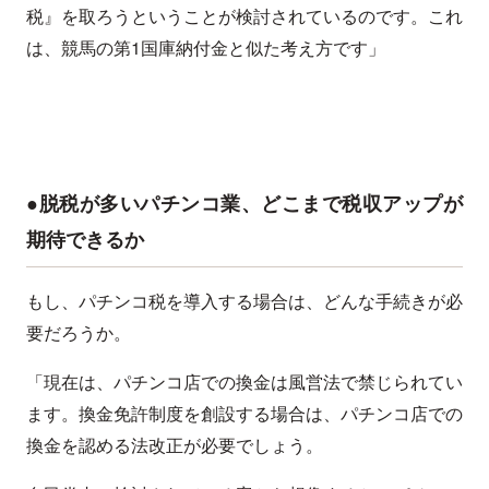
税』を取ろうということが検討されているのです。これ
は、競馬の第1国庫納付金と似た考え方です」
●脱税が多いパチンコ業、どこまで税収アップが
期待できるか
もし、パチンコ税を導入する場合は、どんな手続きが必
要だろうか。
「現在は、パチンコ店での換金は風営法で禁じられてい
ます。換金免許制度を創設する場合は、パチンコ店での
換金を認める法改正が必要でしょう。