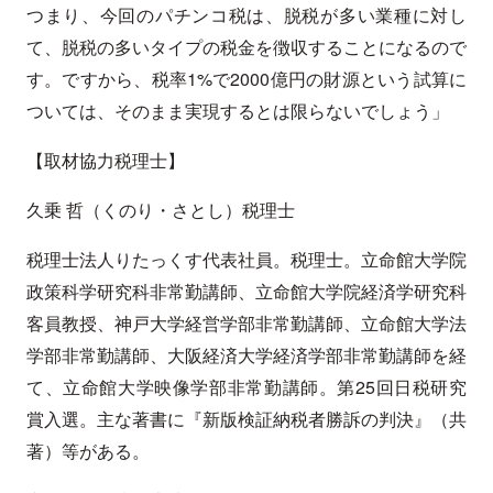
つまり、今回のパチンコ税は、脱税が多い業種に対し
て、脱税の多いタイプの税金を徴収することになるので
す。ですから、税率1%で2000億円の財源という試算に
ついては、そのまま実現するとは限らないでしょう」
【取材協力税理士】
久乗 哲（くのり・さとし）税理士
税理士法人りたっくす代表社員。税理士。立命館大学院
政策科学研究科非常勤講師、立命館大学院経済学研究科
客員教授、神戸大学経営学部非常勤講師、立命館大学法
学部非常勤講師、大阪経済大学経済学部非常勤講師を経
て、立命館大学映像学部非常勤講師。第25回日税研究
賞入選。主な著書に『新版検証納税者勝訴の判決』（共
著）等がある。