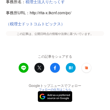
事務所名：
税理士法人りたっくす
事務所URL：http://rita-x.tkcnf.com/pc/
（税理士ドットコムトピックス）
この記事は、公開日時点の情報や法律に基づいています。
この記事をシェアする
Googleトップニュースでフォロー
フォローの仕方はこちら