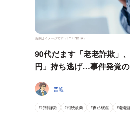
画像はイメージです（TY / PIXTA）
90代だます「老老詐欺」、
円」持ち逃げ…事件発覚の
普通
#特殊詐欺
#相続放棄
#自己破産
#老老