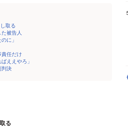
まし取る
した被告人
たのに」
事責任だけ
ればええやろ」
刑判決
し取る