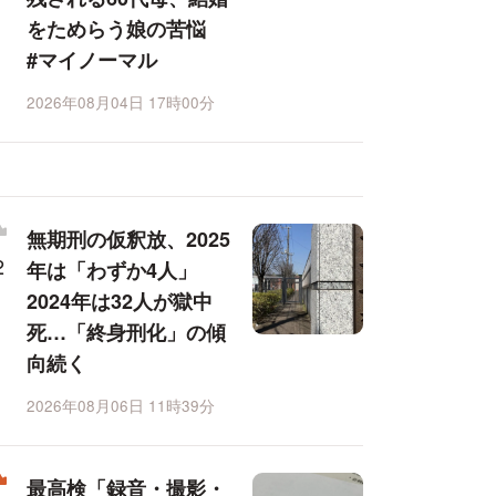
をためらう娘の苦悩
#マイノーマル
2026年08月04日 17時00分
無期刑の仮釈放、2025
年は「わずか4人」
2024年は32人が獄中
死…「終身刑化」の傾
向続く
2026年08月06日 11時39分
最高検「録音・撮影・