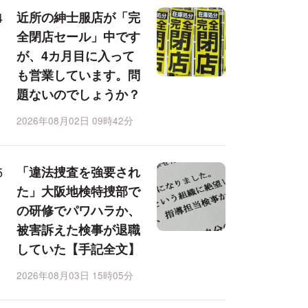
近所の紳士服店が「完
全閉店セール」中です
が、4カ月目に入って
も営業しています。問
題ないのでしょうか？
2026年08月02日 09時42分
「違法捜査を強要され
た」大阪地検特捜部で
の研修でパワハラか、
被害訴えた検事が退職
していた【手記全文】
2026年08月03日 15時05分