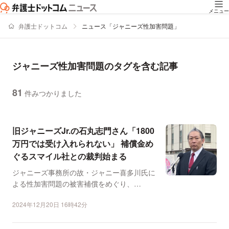
メニュー
弁護士ドットコム
ニュース「ジャニーズ性加害問題」
ジャニーズ性加害問題のタグを含む記事
81
件みつかりました
ニュースの新着順の一覧
旧ジャニーズJr.の石丸志門さん「1800
万円では受け入れられない」 補償金め
ぐるスマイル社との裁判始まる
ジャニーズ事務所の故・ジャニー喜多川氏に
よる性加害問題の被害補償をめぐり、
「SMILE―UP.（スマ...
2024年12月20日 16時42分