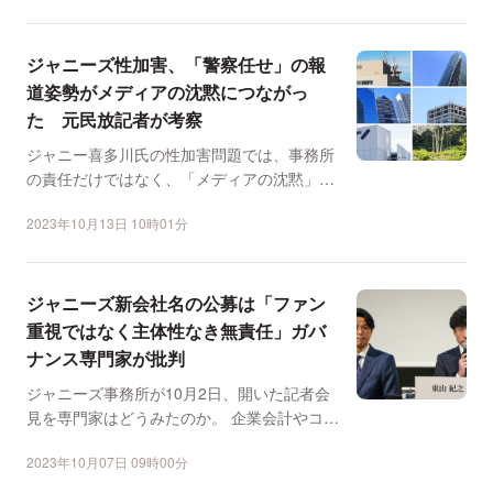
ジャニーズ性加害、「警察任せ」の報
道姿勢がメディアの沈黙につながっ
た 元民放記者が考察
ジャニー喜多川氏の性加害問題では、事務所
の責任だけではなく、「メディアの沈黙」に
対しても厳しい目が注...
2023年10月13日 10時01分
ジャニーズ新会社名の公募は「ファン
重視ではなく主体性なき無責任」ガバ
ナンス専門家が批判
ジャニーズ事務所が10月2日、開いた記者会
見を専門家はどうみたのか。 企業会計やコン
プライアンスが...
2023年10月07日 09時00分