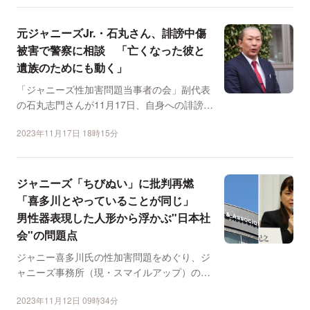
元ジャニーズJr.・石丸さん、誹謗中傷
被害で警察に相談 「亡くなった彼と
遺族のためにも動く」
「ジャニーズ性加害問題当事者の会」副代表
の石丸志門さんが11月17日、自身への誹謗中
傷に関する被害届...
2023年11月17日 18時15分
ジャニーズ「ちびぬい」に批判再燃
「喜多川とやっていることが同じ」
男性器表現した人形から浮かぶ"日本社
会"の問題点
ジャニー喜多川氏の性加害問題をめぐり、ジ
ャニーズ事務所（現・スマイルアップ）の対
応が問われる中、SN...
2023年11月12日 09時34分