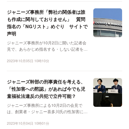
ジャニーズ事務所「弊社の関係者は誰
も作成に関与しておりません」 質問
指名の「NGリスト」めぐり サイトで
声明
ジャニーズ事務所が10月2日に開いた記者会
見で、あらかじめ指名する・しない記者を選
定するリストがあっ...
2023年10月05日 10時10分
ジャニーズ幹部の刑事責任を考える、
「性加害への黙認」があれば今でも児
童福祉法違反の共犯で立件可能？
ジャニーズ事務所による10月2日の会見で
は、創業者・ジャニー喜多川氏の性加害につ
いて、児童福祉法違反...
2023年10月04日 10時01分