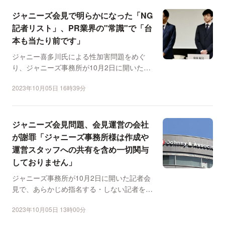
ジャニーズ会見で明らかになった「NG
記者リスト」、PR業界の"常識"で「台
本も当たり前です」
ジャニー喜多川氏による性加害問題をめぐ
り、ジャニーズ事務所が10月2日に開いた記
者会見で、特定の記者...
2023年10月05日 16時39分
ジャニーズ会見問題、会見運営の会社
が謝罪「ジャニーズ事務所様は作成や
運営スタッフへの共有を含め一切関与
しておりません」
ジャニーズ事務所が10月2日に開いた記者会
見で、あらかじめ指名する・しない記者を選
定する「NG媒体」...
2023年10月05日 13時00分