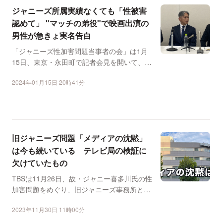
ジャニーズ所属実績なくても「性被害
認めて」 "マッチの弟役"で映画出演の
男性が急きょ実名告白
「ジャニーズ性加害問題当事者の会」は1月
15日、東京・永田町で記者会見を開いて、旧
ジャニーズ事務所の...
2024年01月15日 20時41分
旧ジャニーズ問題「メディアの沈黙」
は今も続いている テレビ局の検証に
欠けていたもの
TBSは11月26日、故・ジャニー喜多川氏の性
加害問題をめぐり、旧ジャニーズ事務所との
関係などについ...
2023年11月30日 11時00分