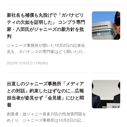
新社名も補償も丸投げで「ガバナビリ
ティの欠如を証明した」 コンプラ専門
家・八田氏がジャニーズの新方針を批
判
ジャニーズ事務所が開いた10月2日の記者会
見を、ガバナンスの専門家はどう聞いたの
か。企業会計やコンプ...
2023年10月02日 17時28分
出直しのジャニーズ事務所「メディア
との対話」約束したはずなのに…広報
担当者が姿見せず「会見後」にひと悶
着
創業者・故ジャニー喜多川氏の性加害問題を
めぐり、ジャニーズ事務所は10月2日の記者
会見で、新会社の設...