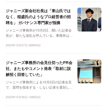
ジャニーズ新会社社長は「東山氏では
なく、稲盛氏のようなプロ経営者の招
聘を」 ガバナンス専門家が指摘
ジャニーズ事務所が10月2日、開いた記者会
見が、新たな波乱を呼んでいる。事務所は会
見で、ジャニーズ事...
2023年10月07日 08時59分
ジャニーズ事務所の会見仕切ったPR会
社、またもやコメント発表「取材に誤
解招く回答していた」
ジャニーズ事務所による10月2日の記者会見
で、質問を指名する・しない記者を選別した
「NGリスト」があ...
2023年10月06日 14時52分