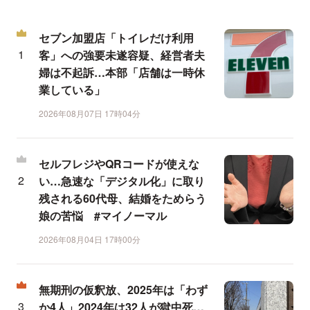
セブン加盟店「トイレだけ利用
客」への強要未遂容疑、経営者夫
婦は不起訴…本部「店舗は一時休
業している」
2026年08月07日 17時04分
セルフレジやQRコードが使えな
い…急速な「デジタル化」に取り
残される60代母、結婚をためらう
娘の苦悩 #マイノーマル
2026年08月04日 17時00分
無期刑の仮釈放、2025年は「わず
か4人」2024年は32人が獄中死…