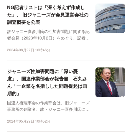
NG記者リストは「深く考えず作成し
た」、 旧ジャニーズが会見運営会社の
調査概要を公表
故ジャニー喜多川氏の性加害問題に関する記
者会見（2023年10月2日）をめぐり、記者の
「NGリスト」...
2024年08月27日 16時46分
ジャニーズ性加害問題に「深い憂
慮」、国連作業部会が報告書 石丸さ
ん「一企業を名指しした問題提起は画
期的」
国連人権理事会の作業部会は、旧ジャニーズ
事務所の創業者、故・ジャニー喜多川氏によ
る性加害問題の調査報...
2024年05月29日 10時52分