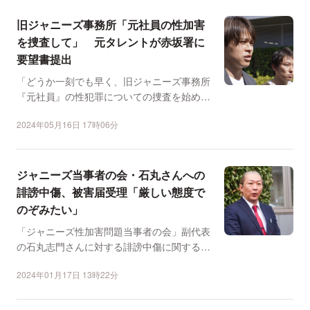
旧ジャニーズ事務所「元社員の性加害
を捜査して」 元タレントが赤坂署に
要望書提出
「どうか一刻でも早く、旧ジャニーズ事務所
『元社員』の性犯罪についての捜査を始めて
ください」 SMI...
2024年05月16日 17時06分
ジャニーズ当事者の会・石丸さんへの
誹謗中傷、被害届受理「厳しい態度で
のぞみたい」
「ジャニーズ性加害問題当事者の会」副代表
の石丸志門さんに対する誹謗中傷に関する被
害届が受理されたこと...
2024年01月17日 13時22分