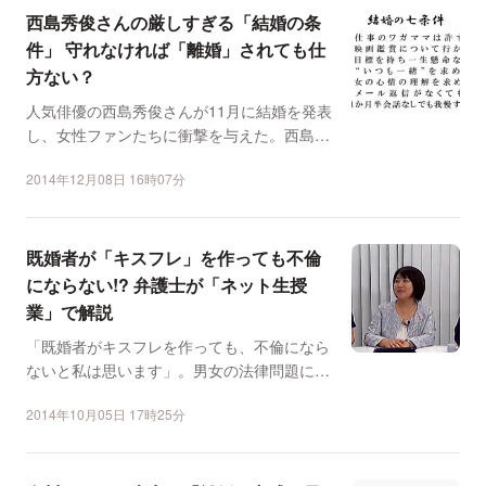
西島秀俊さんの厳しすぎる「結婚の条
件」 守れなければ「離婚」されても仕
方ない？
人気俳優の西島秀俊さんが11月に結婚を発表
し、女性ファンたちに衝撃を与えた。西島さ
んといえば、以前か...
2014年12月08日 16時07分
既婚者が「キスフレ」を作っても不倫
にならない!? 弁護士が「ネット生授
業」で解説
「既婚者がキスフレを作っても、不倫になら
ないと私は思います」。男女の法律問題にく
わしい堀井亜生弁護士...
2014年10月05日 17時25分