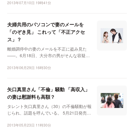
2013年07月10日 19時41分
夫婦共用のパソコンで妻のメールを
「のぞき見」 これって「不正アクセ
ス」？
離婚調停中の妻のメールを不正に盗み見た
——。6月18日、大分市の男がそんな容疑で
逮捕された。朝日新聞...
2013年06月29日 16時30分
矢口真里さん「不倫」騒動 「高収入」
の妻は慰謝料も高額？
タレント矢口真里さん（30）の不倫騒動が報
じられ、話題を呼んでいる。 5月21日発売の
雑誌「週刊女...
2013年05月23日 11時30分