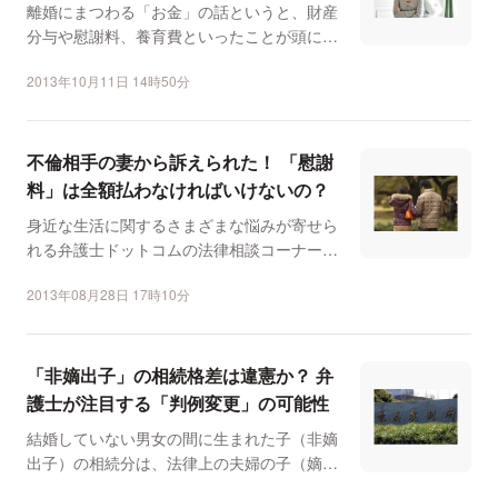
離婚にまつわる「お金」の話というと、財産
分与や慰謝料、養育費といったことが頭に浮
かぶのではないだろう...
2013年10月11日 14時50分
不倫相手の妻から訴えられた！ 「慰謝
料」は全額払わなければいけないの？
身近な生活に関するさまざまな悩みが寄せら
れる弁護士ドットコムの法律相談コーナー。
数多くある相談のなか...
2013年08月28日 17時10分
「非嫡出子」の相続格差は違憲か？ 弁
護士が注目する「判例変更」の可能性
結婚していない男女の間に生まれた子（非嫡
出子）の相続分は、法律上の夫婦の子（嫡出
子）の半分とする——...