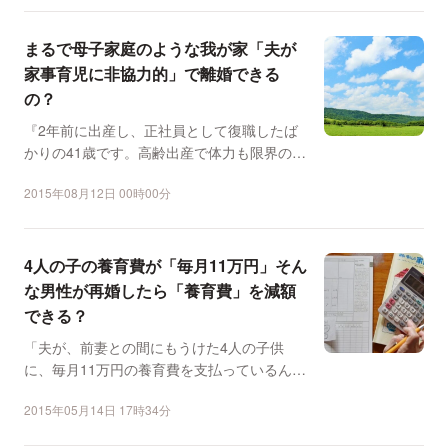
まるで母子家庭のような我が家「夫が
家事育児に非協力的」で離婚できる
の？
『2年前に出産し、正社員として復職したば
かりの41歳です。高齢出産で体力も限界の毎
日に、息切れしてい...
2015年08月12日 00時00分
4人の子の養育費が「毎月11万円」そん
な男性が再婚したら「養育費」を減額
できる？
「夫が、前妻との間にもうけた4人の子供
に、毎月11万円の養育費を支払っているんで
すが、減額できないで...
2015年05月14日 17時34分