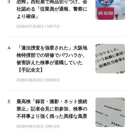
恐怖」西松屋で商品切りつけ、会
社認める「従業員が通報、警察に
より確保」
2026年07月28日 11時17分
「違法捜査を強要された」大阪地
検特捜部での研修でパワハラか、
被害訴えた検事が退職していた
【手記全文】
2026年08月03日 15時05分
最高検「録音・撮影・ネット接続
禁止」記者会見に初参加、検事の
不祥事より強く残った異様な風景
2026年08月05日 10時12分