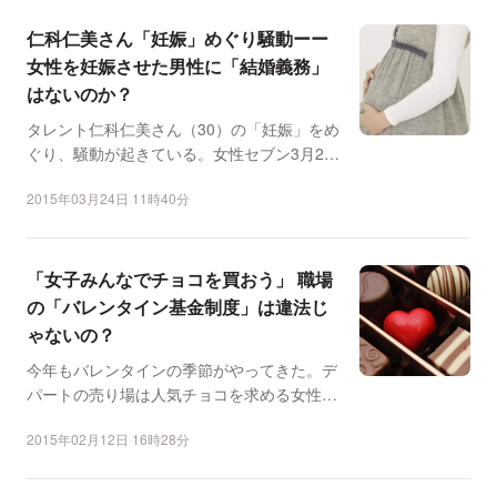
仁科仁美さん「妊娠」めぐり騒動ーー
女性を妊娠させた男性に「結婚義務」
はないのか？
タレント仁科仁美さん（30）の「妊娠」をめ
ぐり、騒動が起きている。女性セブン3月26
日号が、仁科さん...
2015年03月24日 11時40分
「女子みんなでチョコを買おう」 職場
の「バレンタイン基金制度」は違法じ
ゃないの？
今年もバレンタインの季節がやってきた。デ
パートの売り場は人気チョコを求める女性客
で混雑し、毎年恒例の...
2015年02月12日 16時28分