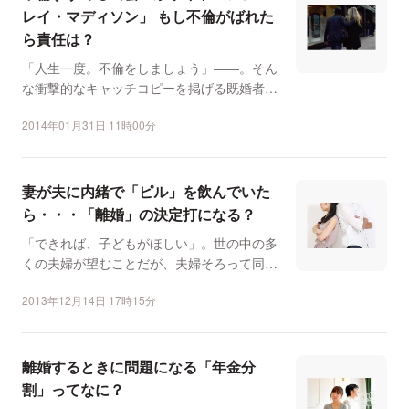
レイ・マディソン」 もし不倫がばれた
ら責任は？
「人生一度。不倫をしましょう」――。そん
な衝撃的なキャッチコピーを掲げる既婚者向
けの出会い系サイト「...
2014年01月31日 11時00分
妻が夫に内緒で「ピル」を飲んでいた
ら・・・「離婚」の決定打になる？
「できれば、子どもがほしい」。世の中の多
くの夫婦が望むことだが、夫婦そろって同じ
気持ちとは限らない。...
2013年12月14日 17時15分
離婚するときに問題になる「年金分
割」ってなに？