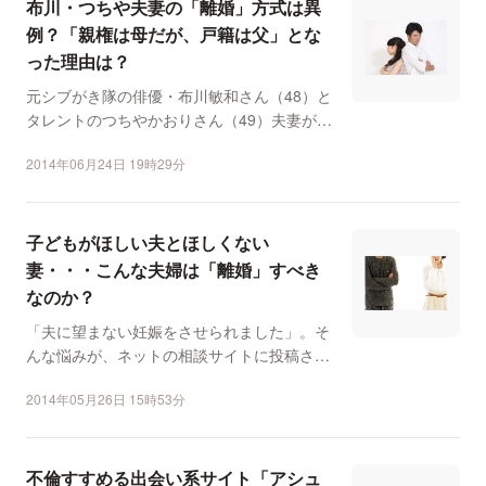
布川・つちや夫妻の「離婚」方式は異
例？「親権は母だが、戸籍は父」とな
った理由は？
元シブがき隊の俳優・布川敏和さん（48）と
タレントのつちやかおりさん（49）夫妻が6
月23日、離婚し...
2014年06月24日 19時29分
子どもがほしい夫とほしくない
妻・・・こんな夫婦は「離婚」すべき
なのか？
「夫に望まない妊娠をさせられました」。そ
んな悩みが、ネットの相談サイトに投稿され
ていた。妻は子どもが...
2014年05月26日 15時53分
不倫すすめる出会い系サイト「アシュ