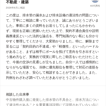
不動産・建築
40代男性
2026年6月に相談
この度は、排水管の漏水および排水設備の適法性の問題につい
て、丁寧にご相談に乗っていただき、誠にありがとうございま
した。事前に多くの資料をお送りしてしまったにもかかわら
ず、現状を正確に把握いただいた上で、契約不適合責任や説明
義務違反といった法的な論点を、専門知識のない私にも分かり
やすく整理してくださり、大変助かりました。特に、解除まで
至るには「契約目的の不達成」や「軽微性」といったハードル
があること、まずは相手にボールを投げて意向を引き出すとい
う進め方など、実務的で現実に即したご助言をいただけたこと
で、今後の交渉の見通しが立ちました。自分一人では感情的に
なりがちな場面でも、冷静に優先順位を整理して対応の道筋を
示していただき、安心して相談することができました。また、
判例をわざわざ調べていただきありがとうございました。
相談した出来事
中古物件購入後に発覚した排水管の不具合と、排水方法につい
て違法性があることを重要事項説明にて説明されていない点に