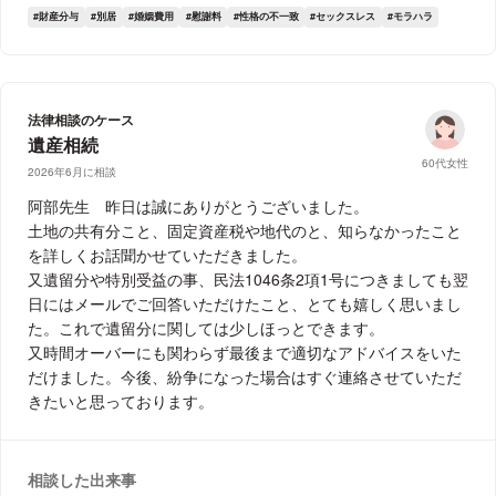
財産分与
別居
婚姻費用
慰謝料
性格の不一致
セックスレス
モラハラ
法律相談のケース
遺産相続
60代女性
2026年6月に相談
阿部先生 昨日は誠にありがとうございました。
土地の共有分こと、固定資産税や地代のと、知らなかったこと
を詳しくお話聞かせていただきました。
又遺留分や特別受益の事、民法1046条2項1号につきましても翌
日にはメールでご回答いただけたこと、とても嬉しく思いまし
た。これで遺留分に関しては少しほっとできます。
又時間オーバーにも関わらず最後まで適切なアドバイスをいた
だけました。今後、紛争になった場合はすぐ連絡させていただ
きたいと思っております。
相談した出来事