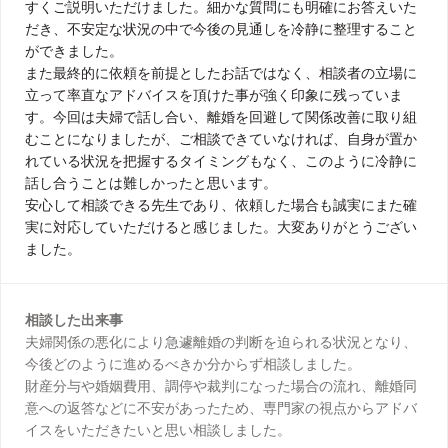
すくご説明いただけました。細かな質問にも明確にお答えいた
だき、不安定な状況の中で今後の見通しを冷静に整理すること
ができました。
また最終的に依頼を前提としたお話ではなく、相談者の立場に
立って率直なアドバイスを頂けた事が強く印象に残っていま
す。今回は夫婦で話し合い、離婚を回避して関係改善に取り組
むことになりましたが、ご相談できていなければ、自身が置か
れている状況を把握するタイミングもなく、このように冷静に
話し合うことは難しかったと思います。
安心して相談できる先生であり、依頼した場合も誠実にまた確
実に対応していただけると感じました。大変ありがとうござい
ました。
相談した出来事
夫婦関係の悪化により急遽離婚の判断を迫られる状況となり、
今後どのように進めるべきか分からず相談しました。
財産分与や婚姻費用、調停や裁判になった場合の流れ、離婚同
意への返答などに不安があったため、専門家の視点からアドバ
イスをいただきたいと思い相談しました。