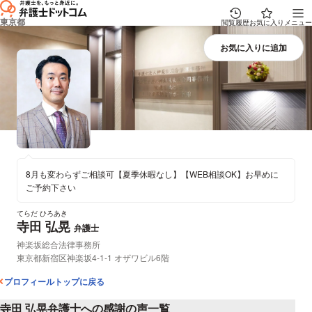
東京都
閲覧履歴
お気に入り
メニュー
8月も変わらずご相談可【夏季休暇なし】【WEB相談OK】お早めに
ご予約下さい
てらだ ひろあき
寺田 弘晃
プロフィール
弁護士
所属事務所：
神楽坂総合法律事務所
所在地：
東京都新宿区神楽坂4-1-1 オザワビル6階
プロフィールトップに戻る
寺田 弘晃弁護士への感謝の声一覧