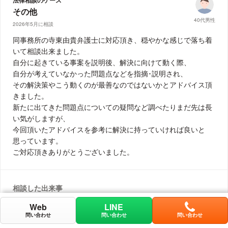
法律相談のケース
その他
40代男性
2026年5月に相談
同事務所の寺東由貴弁護士に対応頂き、穏やかな感じで落ち着
いて相談出来ました。
自分に起きている事案を説明後、解決に向けて動く際、
自分が考えていなかった問題点などを指摘･説明され、
その解決策やこう動くのが最善なのではないかとアドバイス頂
きました。
新たに出てきた問題点についての疑問など調べたりまだ先は長
い気がしますが、
今回頂いたアドバイスを参考に解決に持っていければ良いと
思っています。
ご対応頂きありがとうございました。
相談した出来事
共有持分の解消について相談しました。
Web
LINE
実際に行動に移した際に出てくるであろう疑問点などを少しで
電話
問い合わせ
問い合わせ
問い合わせ
も解消すべく相談した次第です。