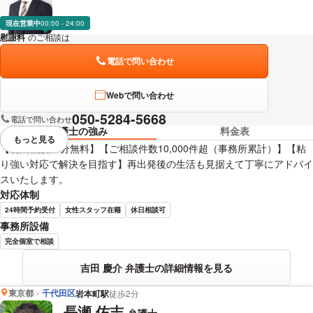
現在営業中
00:00 - 24:00
慰謝料
のご相談は
下記のリンクからお問い合わせください。
電話で問い合わせ
Webで問い合わせ
050-5284-5668
電話で問い合わせ
弁護士の強み
料金表
もっと見る
視覚的に省略されている要素を
【初回相談45分無料】【ご相談件数10,000件超（事務所累計）】【粘
り強い対応で解決を目指す】再出発後の生活も見据えて丁寧にアドバイ
スいたします。
対応体制
24時間予約受付
女性スタッフ在籍
休日相談可
事務所設備
完全個室で相談
吉田 慶介 弁護士の詳細情報を見る
東京都
千代田区
岩本町駅
徒歩2分
長瀬 佑志
弁護士