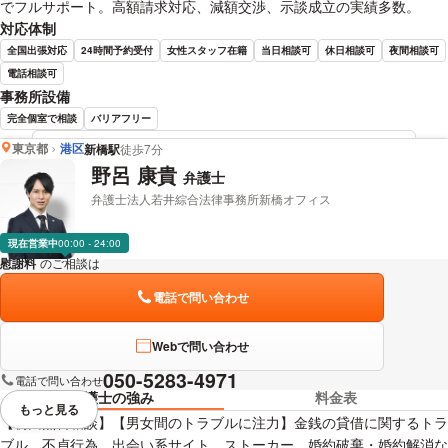
でフルサポート。高額請求対応、減額交渉、示談成立の実績多数。
対応体制
全国出張対応
24時間予約受付
女性スタッフ在籍
当日相談可
休日相談可
夜間相談可
電話相談可
事務所設備
完全個室で相談
バリアフリー
東京都
港区
新橋駅
徒歩7分
佐々木 一夫 弁護士の詳細情報を見る
野呂 康貴
弁護士
弁護士法人若井綜合法律事務所新橋オフィス
現在営業中
00:00 - 24:00
慰謝料
のご相談は
下記のリンクからお問い合わせください。
電話で問い合わせ
Webで問い合わせ
050-5283-4971
電話で問い合わせ
弁護士の強み
料金表
もっと見る
視覚的に省略されている要素を
【初回無料相談】【男女間のトラブルに注力】金銭の貸借に関するトラ
ブル、不貞行為、出会い系サイト、ストーカー、婚約破棄・婚約解消な