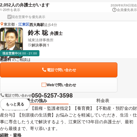
人の弁護士がいます
2,052
2026年8月9日現在
1-20件を表示
会員優先表示
現在営業中を優先表示
東京都
江東区
西大島駅
徒歩4分
鈴木 聡
弁護士
城東法律事務所
解決事例 1
現在営業中
08:00 - 21:00
慰謝料
のご相談は
下記のリンクからお問い合わせください。
電話で問い合わせ
Webで問い合わせ
050-5257-3598
電話で問い合わせ
弁護士の強み
料金表
もっと見る
視覚的に省略されている要素を
【不貞慰謝料】【親権・監護者指定】【養育費】【不動産・預貯金の財
産分与】【別居後の生活費】お悩みごとを軽減していただき、生活・仕
事に専念したうえで解決するよう、江東区で13年目の弁護士が、最初
から最後まで、寄り添います。
経験・資格