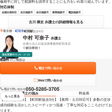
倫相手に対して慰謝料を請求することにも力をいれ取り組んでいます。
対応体制
全国出張対応
当日相談可
休日相談可
夜間相談可
電話相談可
古川 穣史 弁護士の詳細情報を見る
東京都
町田市
町田駅
徒歩4分
中村 可奈子
弁護士
弁護士法人日栄法律事務所町田本店
解決事例 1
現在営業中
09:00 - 21:00
慰謝料
のご相談は
下記のリンクからお問い合わせください。
電話で問い合わせ
Webで問い合わせ
050-5285-3705
電話で問い合わせ
弁護士の強み
料金表
もっと見る
視覚的に省略されている要素を
【初回相談無料】【町田駅徒歩3分】【夜間・土日対応可】多数の交渉
成功経験を活かしたスピーディかつ迅速・丁寧な対応をこころがけてお
ります。