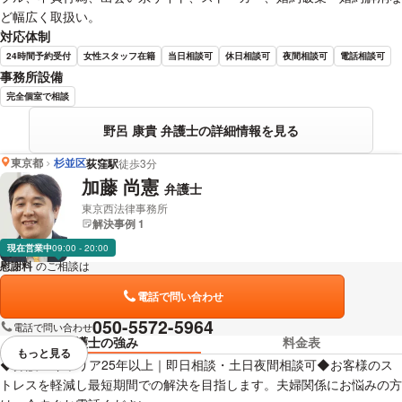
ど幅広く取扱い。
対応体制
24時間予約受付
女性スタッフ在籍
当日相談可
休日相談可
夜間相談可
電話相談可
事務所設備
完全個室で相談
野呂 康貴 弁護士の詳細情報を見る
東京都
杉並区
荻窪駅
徒歩3分
加藤 尚憲
弁護士
東京西法律事務所
解決事例 1
現在営業中
09:00 - 20:00
慰謝料
のご相談は
下記のリンクからお問い合わせください。
電話で問い合わせ
050-5572-5964
電話で問い合わせ
弁護士の強み
料金表
もっと見る
視覚的に省略されている要素を
◆弁護士キャリア25年以上｜即日相談・土日夜間相談可◆お客様のス
トレスを軽減し最短期間での解決を目指します。夫婦関係にお悩みの方