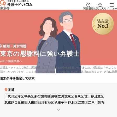
東京都
閲覧履歴
お気に入り
メニュー
# 離婚・男女問題
東京
の慰謝料に強い弁護士
※No.1調査概要へ
弁護士ドットコムで東京の慰謝料に注力する弁護士が2052名見つかりました。相談者は「そこでお
聞きしたいのですが、このような一方的な離婚で夫や義母に慰謝料の請求は出来るのでしょうか?」
さらに表示
説明文の省
「できれば慰謝料等払わずに離婚したいのですが、どうすれば離婚できますか?」といった問題を
追加条件を指定して検索
もっております。弁護士ドットコムでは弁護士費用面を考慮して法テラスを対応している弁護士や
着手金無料で受け付けしている東京の弁護士など、色々な希望の条件で弁護士を比較することがで
きます。具体的には「口コミの評価が高い慰謝料が専門の弁護士や弁護士の選び方はほとんど調査
地域
したけれど、東京周辺の弁護士または法律事務所を料金で比較したい」などの希望にも応じること
千代田区
港区
中央区
新宿
豊島区
渋谷
立川
文京区
台東区
世田谷
足立区
ができます。弁護士の中には「当事務所は、レスポンスの速さを心がけます。」とおっしゃる方も
います。慰謝料のトラブルに巻き込まれている方は本サイトに登録している弁護士から、営業時間
武蔵野
目黒
町田
大田区
品川
杉並区
八王子
中野
北区
江東区
江戸川
調布
や報酬基準などの条件を踏まえて、条件に沿う弁護士に電話またはメールをしてみることをおすす
国分寺
葛飾区
墨田区
練馬
板橋
三鷹
多摩
荒川区
昭島
日野
東大和
狛江
府中
めします。
福生
青梅
東久留米
稲城
西東京
清瀬
武蔵村山
羽村
あきる野