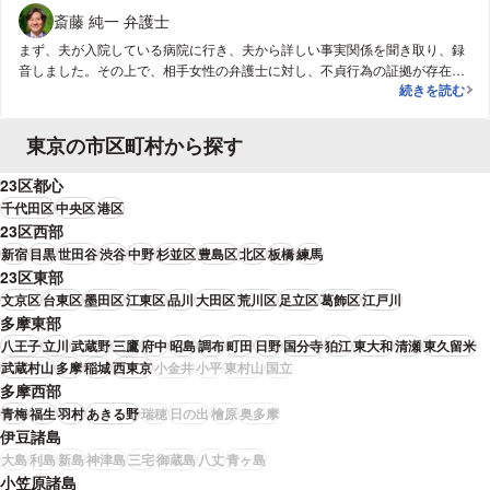
斎藤 純一 弁護士
まず、夫が入院している病院に行き、夫から詳しい事実関係を聞き取り、録
音しました。その上で、相手女性の弁護士に対し、不貞行為の証拠が存在す
夫の自白のみを
続きを読む
ること、そうであるにも関わらず虚偽の弁解を繰り返すのは不誠実であり、
慰謝料の増額事由になること等を伝え、粘り強く交渉を続けました。その結
果、300万円以上の慰謝料を認めさせることができました。
東京の市区町村から探す
23区都心
千代田区
中央区
港区
23区西部
新宿
目黒
世田谷
渋谷
中野
杉並区
豊島区
北区
板橋
練馬
23区東部
文京区
台東区
墨田区
江東区
品川
大田区
荒川区
足立区
葛飾区
江戸川
多摩東部
八王子
立川
武蔵野
三鷹
府中
昭島
調布
町田
日野
国分寺
狛江
東大和
清瀬
東久留米
武蔵村山
多摩
稲城
西東京
小金井
小平
東村山
国立
多摩西部
青梅
福生
羽村
あきる野
瑞穂
日の出
檜原
奥多摩
伊豆諸島
大島
利島
新島
神津島
三宅
御蔵島
八丈
青ヶ島
小笠原諸島