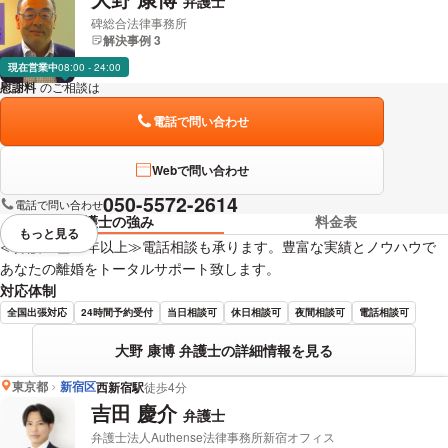
弁護士
碑総合法律事務所
解決事例 3
現在営業中
08:00 - 24:00
慰謝料
のご相談は
下記のリンクからお問い合わせください。
電話で問い合わせ
Webで問い合わせ
050-5572-2614
電話で問い合わせ
弁護士の強み
料金表
もっと見る
視覚的に省略されている要素を
≪弁護士歴20年以上≫電話相談も承ります。豊富な実績とノウハウで
あなたの離婚をトータルサポート致します。
対応体制
全国出張対応
24時間予約受付
当日相談可
休日相談可
夜間相談可
電話相談可
大野 康博 弁護士の詳細情報を見る
東京都
新宿区
西新宿駅
徒歩4分
吉田 慶介
弁護士
弁護士法人Authense法律事務所新宿オフィス