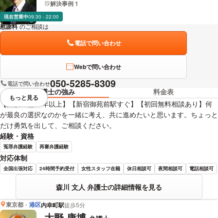
解決事例 1
現在営業中
09:30 - 22:00
慰謝料
のご相談は
下記のリンクからお問い合わせください。
電話で問い合わせ
Webで問い合わせ
050-5285-8309
電話で問い合わせ
弁護士の強み
料金表
もっと見る
視覚的に省略されている要素を
【弁護士歴30年以上】【新宿御苑前駅すぐ】【初回無料相談あり】何
が最良の選択なのかを一緒に考え、共に進めたいと思います。ちょっと
だけ勇気を出して、ご相談ください。
経験・資格
冤罪弁護経験
再審弁護経験
対応体制
全国出張対応
24時間予約受付
女性スタッフ在籍
休日相談可
夜間相談可
電話相談可
森川 文人 弁護士の詳細情報を見る
東京都
港区
内幸町駅
徒歩5分
大野 康博