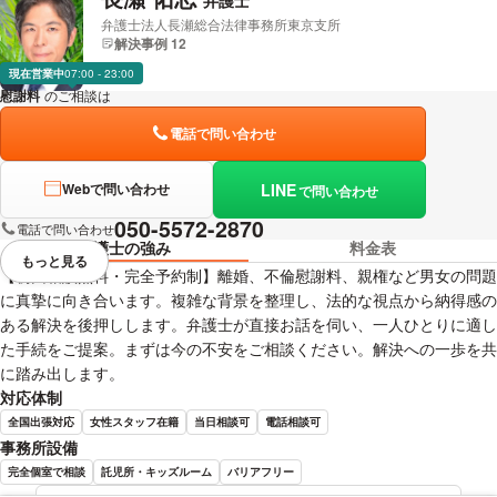
弁護士法人長瀬総合法律事務所東京支所
解決事例 12
現在営業中
07:00 - 23:00
慰謝料
のご相談は
下記のリンクからお問い合わせください。
電話で問い合わせ
LINE
Webで問い合わせ
で問い合わせ
050-5572-2870
電話で問い合わせ
弁護士の強み
料金表
もっと見る
視覚的に省略されている要素を
【初回相談無料・完全予約制】離婚、不倫慰謝料、親権など男女の問題
に真摯に向き合います。複雑な背景を整理し、法的な視点から納得感の
ある解決を後押しします。弁護士が直接お話を伺い、一人ひとりに適し
た手続をご提案。まずは今の不安をご相談ください。解決への一歩を共
に踏み出します。
対応体制
全国出張対応
女性スタッフ在籍
当日相談可
電話相談可
事務所設備
完全個室で相談
託児所・キッズルーム
バリアフリー