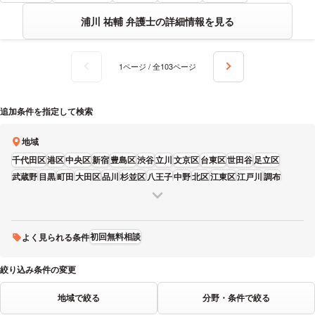
浦川 祐輔 弁護士の詳細情報を見る
1ページ / 全103ページ
追加条件を指定して検索
地域
千代田区
港区
中央区
新宿
豊島区
渋谷
立川
文京区
台東区
世田谷
足立区
武蔵野
目黒
町田
大田区
品川
杉並区
八王子
中野
北区
江東区
江戸川
調布
国分寺
葛飾区
墨田区
練馬
板橋
三鷹
多摩
荒川区
昭島
日野
東大和
狛江
府中
福生
青梅
東久留米
稲城
西東京
清瀬
武蔵村山
羽村
あきる野
初回無料相談
よく見られる条件
絞り込み条件の変更
地域で絞る
分野・条件で絞る