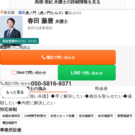
高畑 侑紀 弁護士の詳細情報を見る
東京都
港区
虎ノ門（虎ノ門ヒルズ）駅
徒歩4分
春田 藤麿
弁護士
春田法律事務所
現在営業中
00:00 - 24:00
慰謝料
のご相談は
下記のリンクからお問い合わせください。
電話で問い合わせ
LINE
Webで問い合わせ
で問い合わせ
050-5816-9371
電話で問い合わせ
弁護士の強み
料金表
もっと見る
視覚的に省略されている要素を
【離婚・不倫に強い弁護】◆早く解決したい◆責任を取らせたい◆減
額したい◆内密に解決したい
対応体制
全国出張対応
24時間予約受付
女性スタッフ在籍
当日相談可
休日相談可
夜間相談可
電話相談可
事務所設備