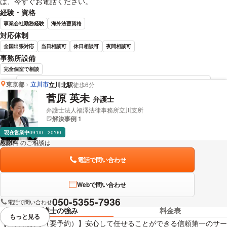
は、今すぐお電話ください。
経験・資格
事業会社勤務経験
海外法曹資格
対応体制
全国出張対応
当日相談可
休日相談可
夜間相談可
事務所設備
完全個室で相談
東京都
立川市
立川北駅
徒歩6分
加藤 尚憲 弁護士の詳細情報を見る
菅原 英未
弁護士
弁護士法人福澤法律事務所立川支所
解決事例 1
現在営業中
09:00 - 20:00
慰謝料
のご相談は
下記のリンクからお問い合わせください。
電話で問い合わせ
Webで問い合わせ
050-5355-7936
電話で問い合わせ
弁護士の強み
料金表
もっと見る
視覚的に省略されている要素を
【当日相談可（要予約）】安心して任せることができる信頼第一のサー