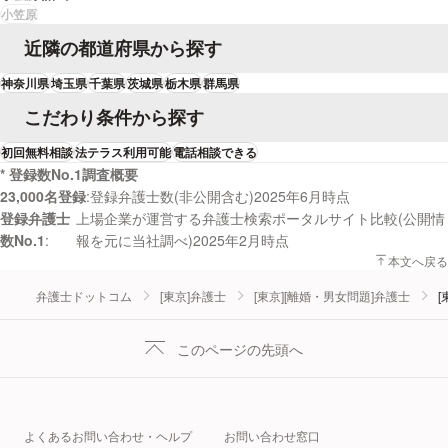
小笠原
近隣の都道府県から探す
神奈川県
埼玉県
千葉県
茨城県
栃木県
群馬県
こだわり条件から探す
初回無料相談
法テラス利用可能
電話相談できる
* 登録数No.1調査概要
23,000名登録
登録弁護士数(非公開含む)2025年6月時点
登録弁護士
上場企業が運営する弁護士検索ポータルサイト比較(公開情
数No.1
報を元に当社調べ)2025年2月時点
本文へ戻る
弁護士ドットコム
[東京]弁護士
[東京][離婚・男女問題]弁護士
[
このページの先頭へ
よくあるお問い合わせ・ヘルプ
お問い合わせ窓口