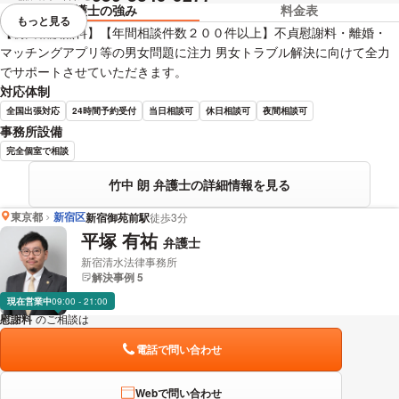
弁護士の強み
料金表
もっと見る
視覚的に省略されている要素を
【初回相談無料】【年間相談件数２００件以上】不貞慰謝料・離婚・
マッチングアプリ等の男女問題に注力 男女トラブル解決に向けて全力
でサポートさせていただきます。
対応体制
全国出張対応
24時間予約受付
当日相談可
休日相談可
夜間相談可
事務所設備
完全個室で相談
竹中 朗 弁護士の詳細情報を見る
東京都
新宿区
新宿御苑前駅
徒歩3分
平塚 有祐
弁護士
新宿清水法律事務所
解決事例 5
現在営業中
09:00 - 21:00
慰謝料
のご相談は
下記のリンクからお問い合わせください。
電話で問い合わせ
Webで問い合わせ