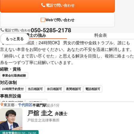
電話で問い合わせ
Webで問い合わせ
050-5285-2178
電話で問い合わせ
弁護士の強み
料金表
もっと見る
視覚的に省略されている要素を
【電話・LINE相談：24時間OK】 男女の愛憎や金銭トラブル、誰にも
言えない本音をお聞かせください。あなたの不安を迅速に解消します。
「納得いくまで言い尽くせた」と思える解決を目指し、複雑に絡まった
糸を一つずつ丁寧に紐解いていきます。
経験・資格
事業会社勤務経験
対応体制
24時間予約受付
当日相談可
休日相談可
夜間相談可
電話相談可
事務所設備
完全個室で相談
バリアフリー
東京都
千代田区
半蔵門駅
徒歩1分
戸舘 圭之
弁護士
船戸 久史 弁護士の詳細情報を見る
戸舘圭之法律事務所
現在営業中
00:00 - 24:00