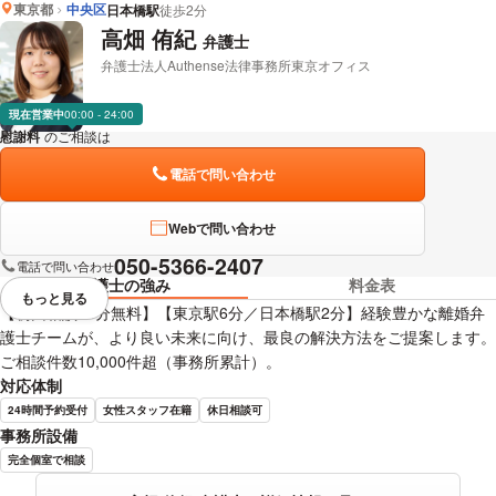
東京都
中央区
日本橋駅
徒歩2分
長瀬 佑志 弁護士の詳細情報を見る
高畑 侑紀
弁護士
弁護士法人Authense法律事務所東京オフィス
現在営業中
00:00 - 24:00
慰謝料
のご相談は
下記のリンクからお問い合わせください。
電話で問い合わせ
Webで問い合わせ
050-5366-2407
電話で問い合わせ
弁護士の強み
料金表
もっと見る
視覚的に省略されている要素を
【初回相談45分無料】【東京駅6分／日本橋駅2分】経験豊かな離婚弁
護士チームが、より良い未来に向け、最良の解決方法をご提案します。
ご相談件数10,000件超（事務所累計）。
対応体制
24時間予約受付
女性スタッフ在籍
休日相談可
事務所設備
完全個室で相談