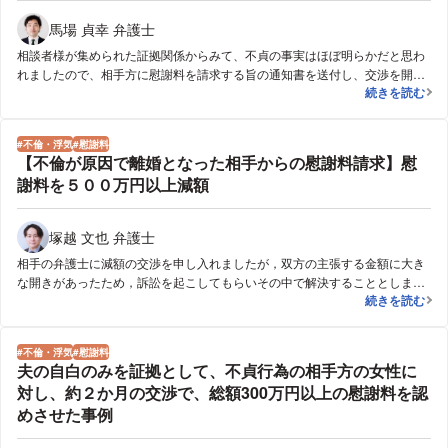
馬場 貞幸 弁護士
相談者様が集められた証拠関係からみて、不貞の事実はほぼ明らかだと思わ
れましたので、相手方に慰謝料を請求する旨の通知書を送付し、交渉を開始
【依頼者:妻】
続きを読む
しました。当初は、相手方は金銭的に余裕がないとのことでしたが、交渉の
過程で定職に就き、それなりの収入があることも判明し、一定額の慰謝料を
支払う、今後夫とは交際しないという旨の合意ができ解決しました。
不倫・浮気
慰謝料
【不倫が原因で離婚となった相手からの慰謝料請求】慰
謝料を５００万円以上減額
塚越 文也 弁護士
相手の弁護士に減額の交渉を申し入れましたが，双方の主張する金額に大き
な開きがあったため，訴訟を起こしてもらいその中で解決することとしまし
【不倫が原因
続きを読む
た。最終的には裁判官からの慰謝料額についての心証開示もあり，こちらの
提案する金額を受け入れてもらう形で，５００万円以上慰謝料を減額するこ
とに成功しました。
不倫・浮気
慰謝料
夫の自白のみを証拠として、不貞行為の相手方の女性に
対し、約２か月の交渉で、総額300万円以上の慰謝料を認
めさせた事例