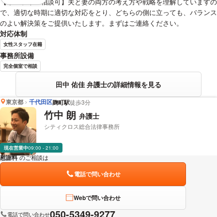
【オンライン相談可】夫と妻の両方の考え方や戦略を理解していますの
で、適切な時期に適切な対応をとり、どちらの側に立っても、バランス
のよい解決策をご提供いたします。まずはご連絡ください。
対応体制
女性スタッフ在籍
事務所設備
完全個室で相談
田中 佑佳 弁護士の詳細情報を見る
東京都
千代田区
麹町駅
徒歩3分
竹中 朗
弁護士
シティクロス総合法律事務所
現在営業中
09:00 - 21:00
慰謝料
のご相談は
下記のリンクからお問い合わせください。
電話で問い合わせ
Webで問い合わせ
050-5349-9277
電話で問い合わせ