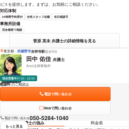
ビスを提供します。まずは、お気軽にご相談ください。
対応体制
24時間予約受付
女性スタッフ在籍
当日相談可
事務所設備
完全個室で相談
菅原 英未 弁護士の詳細情報を見る
東京都
武蔵野市
吉祥寺駅
徒歩3分
田中 佑佳
弁護士
Arco法律事務所
現在営業中
07:00 - 22:00
慰謝料
のご相談は
下記のリンクからお問い合わせください。
電話で問い合わせ
Webで問い合わせ
050-5284-1040
電話で問い合わせ
弁護士の強み
料金表
もっと見る
視覚的に省略されている要素を