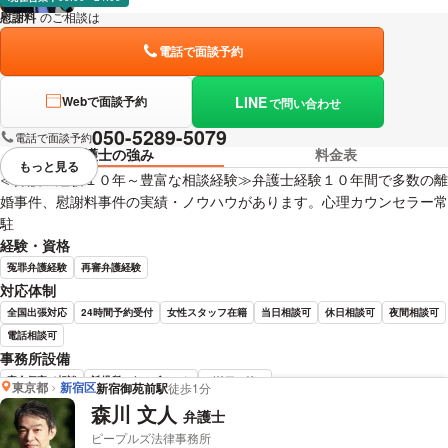
慰謝料
のご相談は
下記のリンクからお問い合わせください。
電話で面談予約
LINE
Webで面談予約
で問い合わせ
050-5289-5079
電話で面談予約
弁護士の強み
料金表
もっと見る
視覚的に省略されている要素を
≪弁護士経験１０年～豊富な相談経験≫弁護士経験１０年間で多数の離
婚事件、慰謝料事件の実績・ノウハウがあります。心理カウンセラー常
駐
経験・資格
冤罪弁護経験
再審弁護経験
対応体制
全国出張対応
24時間予約受付
女性スタッフ在籍
当日相談可
休日相談可
夜間相談可
電話相談可
事務所設備
完全個室で相談
託児所・キッズルーム
バリアフリー
東京都
新宿区
新宿御苑前駅
徒歩1分
森川 文人
弁護士
戸舘 圭之 弁護士の詳細情報を見る
ピープルズ法律事務所