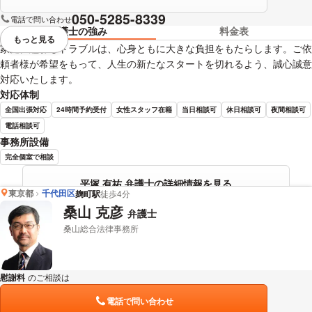
050-5285-8339
電話で問い合わせ
弁護士の強み
料金表
もっと見る
視覚的に省略されている要素を
家庭に纏わるトラブルは、心身ともに大きな負担をもたらします。ご依
頼者様が希望をもって、人生の新たなスタートを切れるよう、誠心誠意
対応いたします。
対応体制
全国出張対応
24時間予約受付
女性スタッフ在籍
当日相談可
休日相談可
夜間相談可
電話相談可
事務所設備
完全個室で相談
平塚 有祐 弁護士の詳細情報を見る
東京都
千代田区
麹町駅
徒歩4分
桑山 克彦
弁護士
桑山総合法律事務所
慰謝料
のご相談は
下記のリンクからお問い合わせください。
電話で問い合わせ