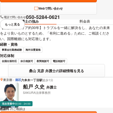
Webで問い合わせ
050-5284-0621
電話で問い合わせ
弁護士の強み
料金表
もっと見る
視覚的に省略されている要素を
【弁護士キャリア約30年】トラブルを一緒に解決をし、あなたの未来
をより良いものとするため、「有利に進める」ために、ご相談くださ
い。国際離婚にも対応致します。
経験・資格
事業会社勤務経験
海外法曹資格
対応体制
全国出張対応
休日相談可
夜間相談可
電話相談可
桑山 克彦 弁護士の詳細情報を見る
東京都
港区
六本木一丁目駅
徒歩1分
船戸 久史
弁護士
SAKURA法律事務所
現在営業中
00:00 - 24:00
慰謝料
のご相談は
下記のリンクからお問い合わせください。