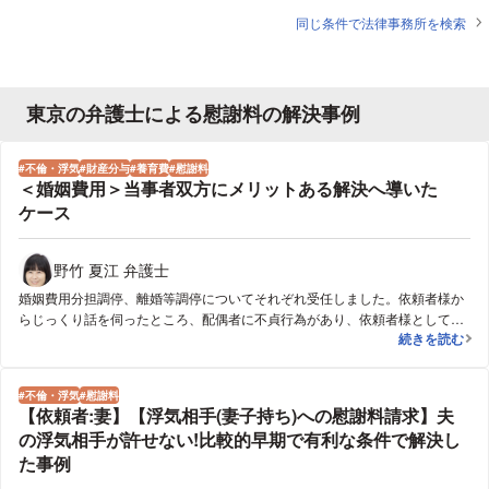
同じ条件で法律事務所を検索
東京の弁護士による慰謝料の解決事例
不倫・浮気
財産分与
養育費
慰謝料
＜婚姻費用＞当事者双方にメリットある解決へ導いた
ケース
野竹 夏江 弁護士
婚姻費用分担調停、離婚等調停についてそれぞれ受任しました。依頼者様か
らじっくり話を伺ったところ、配偶者に不貞行為があり、依頼者様としても
＜婚姻費用＞
続きを読む
配偶者とやり直したいという気持ちはそれほどないけれども、離婚後の経済
的不安から、配偶者からの離婚請求に応じられない、とのことでした。そこ
で、財産分与・慰謝料として、自宅の住宅ローンを完済してもらった上で、
不倫・浮気
慰謝料
自宅を依頼主の名義にし、子らにかかる予想学費等を含めて養育費を定める
【依頼者:妻】【浮気相手(妻子持ち)への慰謝料請求】夫
ことで、離婚に応じることにしました。
の浮気相手が許せない!比較的早期で有利な条件で解決し
た事例