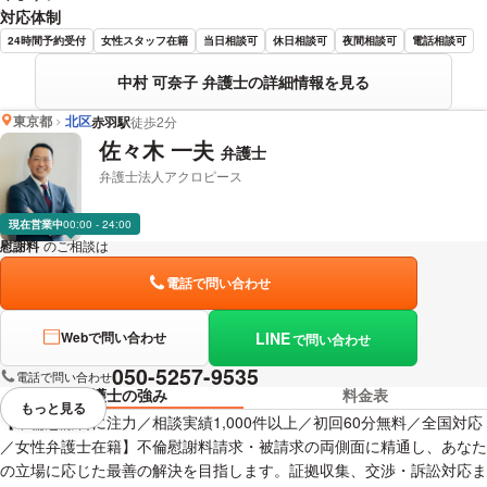
対応体制
24時間予約受付
女性スタッフ在籍
当日相談可
休日相談可
夜間相談可
電話相談可
中村 可奈子 弁護士の詳細情報を見る
東京都
北区
赤羽駅
徒歩2分
佐々木 一夫
弁護士
弁護士法人アクロピース
現在営業中
00:00 - 24:00
慰謝料
のご相談は
下記のリンクからお問い合わせください。
電話で問い合わせ
LINE
Webで問い合わせ
で問い合わせ
050-5257-9535
電話で問い合わせ
弁護士の強み
料金表
もっと見る
視覚的に省略されている要素を
【不倫慰謝料に注力／相談実績1,000件以上／初回60分無料／全国対応
／女性弁護士在籍】不倫慰謝料請求・被請求の両側面に精通し、あなた
の立場に応じた最善の解決を目指します。証拠収集、交渉・訴訟対応ま