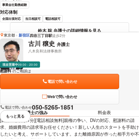
事業会社勤務経験
対応体制
全国出張対応
当日相談可
電話相談可
鈴木 聡 弁護士の詳細情報を見る
東京都
新宿区
四谷三丁目駅
徒歩2分
古川 穣史
弁護士
八木良和法律事務所
現在営業中
09:00 - 20:00
慰謝料
のご相談は
下記のリンクからお問い合わせください。
電話で問い合わせ
Webで問い合わせ
050-5265-1851
電話で問い合わせ
弁護士の強み
料金表
もっと見る
視覚的に省略されている要素を
[四谷三丁目駅1分][電話相談無料]親権の争い、DVの対応、慰謝料の請
求、婚姻費用の請求等お任せください！新しい人生のスタートを手助け
したいと考え、サポートしています。また離婚原因が作った相手方や不