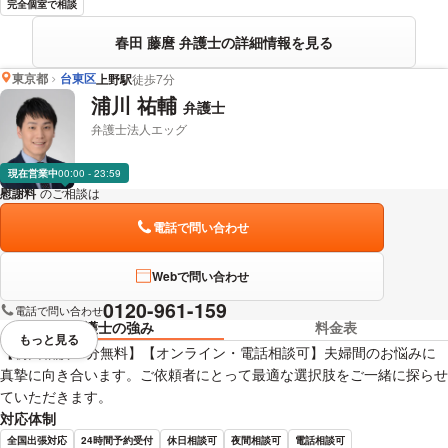
完全個室で相談
春田 藤麿 弁護士の詳細情報を見る
東京都
台東区
上野駅
徒歩7分
浦川 祐輔
弁護士
弁護士法人エッグ
現在営業中
00:00 - 23:59
慰謝料
のご相談は
下記のリンクからお問い合わせください。
電話で問い合わせ
Webで問い合わせ
0120-961-159
電話で問い合わせ
弁護士の強み
料金表
もっと見る
視覚的に省略されている要素を
【初回相談30分無料】【オンライン・電話相談可】夫婦間のお悩みに
真摯に向き合います。ご依頼者にとって最適な選択肢をご一緒に探らせ
ていただきます。
対応体制
全国出張対応
24時間予約受付
休日相談可
夜間相談可
電話相談可