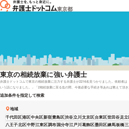
東京都
東京
の相続放棄に強い弁護士
弁護士ドットコムで東京の相続放棄に注力する弁護士が2216名見つかりました。依頼者
いう話になりました。」「2相続放棄に至る迄の間、今後必要な手続き等あれば教えて頂き
トコムでは東京で電話相談を無料で面談してくれる弁護士や弁護士費用を分割払いで応対
追加条件を指定して検索
することができます。例えば「評判が高い相続放棄が専門の弁護士や弁護士の選び方は調
などの依頼にも対応することができます。弁護士の中には「そのため、相続問題の解決に
地域
て、お話を丁寧にお伺いした上で、ご依頼者にとっての最適な解決方法をご提示し、ご依
トになってきます。」とおっしゃる方もおります。相続放棄で心配事がある方は経歴や成
千代田区
港区
中央区
新宿
豊島区
渋谷
立川
文京区
台東区
世田谷
足立
事務所や弁護士に電話またはメールをしてみることをおすすめします。
八王子
北区
中野
江東区
調布
国分寺
江戸川
葛飾区
墨田区
練馬
板橋
三