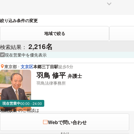
狛江
西東京
青梅
東久留米
稲城
清瀬
武蔵村山
羽村
あきる野
絞り込み条件の変更
地域で絞る
2,216名
検索結果：
現在営業中を優先表示
東京都
文京区
本郷三丁目駅
徒歩5分
羽鳥 修平
弁護士
羽鳥法律事務所
現在営業中
00:00 - 24:00
相続放棄
のご相談は
下記のリンクからお問い合わせください。
Webで問い合わせ
または