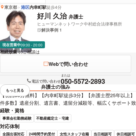
東京都
港区
内幸町駅
徒歩4分
好川 久治
弁護士
ヒューマンネットワーク中村総合法律事務所
解決事例 1
現在営業中
09:00 - 20:00
相続放棄
のご相談は
下記のリンクからお問い合わせください。
Webで問い合わせ
または
050-5572-2893
電話で問い合わせ
弁護士の強み
もっと見る
視覚的に省略されている要素を
【初回30分無料】【内幸町駅徒歩3分】【弁護士歴25年以上
件多数】遺産分割、遺言書、遺留分減殺等、幅広くサポート致
経験・資格
事業会社勤務経験
不動産鑑定士・宅建
対応体制
全国出張対応
24時間予約受付
女性スタッフ在籍
当日相談可
休日相談可