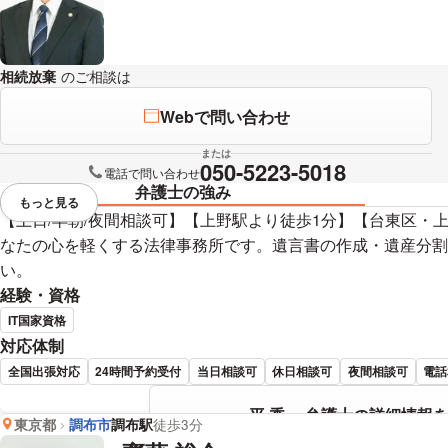
相続放棄
のご相談は
下記のリンクからお問い合わせください。
Webで問い合わせ
または
050-5223-5018
電話で問い合わせ
弁護士の強み
もっと見る
視覚的に省略されている要素を
【土日/早朝/夜間相談可】【上野駅より徒歩1分】【台東区・
なたの心を軽くする法律事務所です。遺言書の作成・遺産分割
い。
経験・資格
IT国家資格
対応体制
全国出張対応
24時間予約受付
当日相談可
休日相談可
夜間相談可
電話
平 秀一 弁護士の詳細情報
東京都
調布市
調布駅
徒歩3分