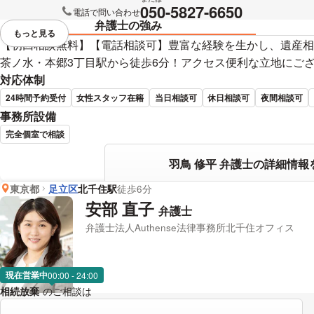
050-5827-6650
電話で問い合わせ
弁護士の強み
もっと見る
視覚的に省略されている要素を
【初回相談無料】【電話相談可】豊富な経験を生かし、遺産相
茶ノ水・本郷3丁目駅から徒歩6分！アクセス便利な立地にご
対応体制
24時間予約受付
女性スタッフ在籍
当日相談可
休日相談可
夜間相談可
事務所設備
完全個室で相談
羽鳥 修平 弁護士の詳細情報
東京都
足立区
北千住駅
徒歩6分
安部 直子
弁護士
弁護士法人Authense法律事務所北千住オフィス
現在営業中
00:00 - 24:00
相続放棄
のご相談は
下記のリンクからお問い合わせください。