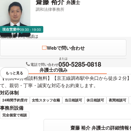
齋藤 裕介
弁護士
調和法律事務所
現在営業中
09:30 - 19:00
相続放棄
のご相談は
下記のリンクからお問い合わせください。
Webで問い合わせ
または
050-5285-0818
電話で問い合わせ
弁護士の強み
もっと見る
視覚的に省略されている要素を
【初回45分相談料無料】【京王線調布駅中央口から徒歩２分
て、親切・丁寧・誠実な対応をお約束します。
対応体制
24時間予約受付
女性スタッフ在籍
当日相談可
休日相談可
夜間相談可
事務所設備
完全個室で相談
齋藤 裕介 弁護士の詳細情報