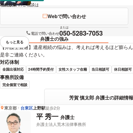
相続放棄
のご相談は
下記のリンクからお問い合わせください。
Webで問い合わせ
または
050-5283-7053
電話で問い合わせ
弁護士の強み
もっと見る
視覚的に省略されている要素を
【弁護士直通】遺産相続の悩みは、考えれば考えるほど膨らん
是非ご連絡ください。
対応体制
全国出張対応
24時間予約受付
女性スタッフ在籍
当日相談可
休日相談可
事務所設備
完全個室で相談
芳賀 慎太郎 弁護士の詳細情
東京都
台東区
上野駅
徒歩2分
平 秀一
弁護士
弁護士法人荒木法律事務所