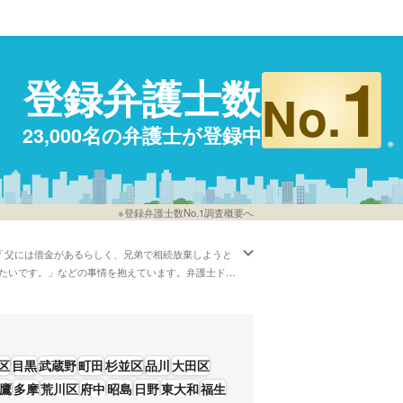
1
登録弁護士数
No.
23,000名の弁護士が登録中
※登録弁護士数No.1調査概要へ
は「父には借金があるらしく、兄弟で相続放棄しようと
たいです。」などの事情を抱えています。弁護士ドッ
してくれる弁護士といった色々な条件で弁護士を比較
べたけれど、東京周辺の弁護士を費用で検討したい」
向けて動く際には、紛争の根本が何であるのかについ
頼者と共通認識を持ちながら動くことが重要なポイン
功報酬金額などの希望を踏まえて、自分に合った法律
区
目黒
武蔵野
町田
杉並区
品川
大田区
鷹
多摩
荒川区
府中
昭島
日野
東大和
福生