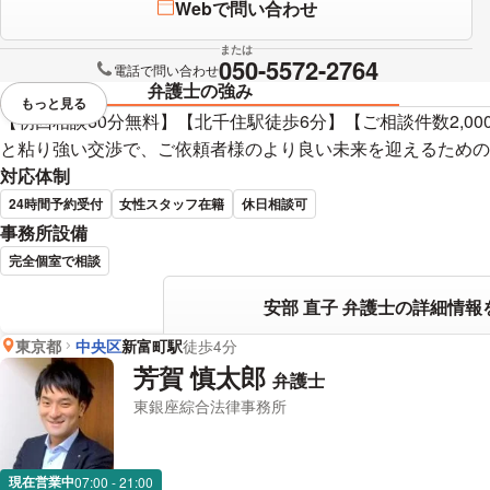
Webで問い合わせ
または
050-5572-2764
電話で問い合わせ
弁護士の強み
もっと見る
視覚的に省略されている要素を
【初回相談60分無料】【北千住駅徒歩6分】【ご相談件数2,0
と粘り強い交渉で、ご依頼者様のより良い未来を迎えるための
対応体制
24時間予約受付
女性スタッフ在籍
休日相談可
事務所設備
完全個室で相談
安部 直子 弁護士の詳細情報
東京都
中央区
新富町駅
徒歩4分
芳賀 慎太郎
弁護士
東銀座綜合法律事務所
現在営業中
07:00 - 21:00