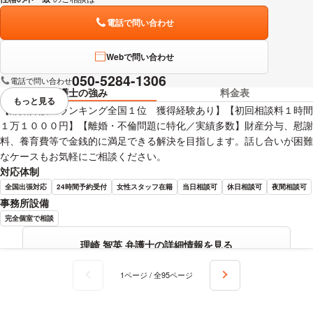
電話で問い合わせ
Webで問い合わせ
050-5284-1306
電話で問い合わせ
弁護士の強み
料金表
もっと見る
視覚的に省略されている要素を
【離婚弁護士ランキング全国１位 獲得経験あり】【初回相談料１時間
１万１０００円】【離婚・不倫問題に特化／実績多数】財産分与、慰謝
料、養育費等で金銭的に満足できる解決を目指します。話し合いが困難
なケースもお気軽にご相談ください。
対応体制
全国出張対応
24時間予約受付
女性スタッフ在籍
当日相談可
休日相談可
夜間相談可
事務所設備
完全個室で相談
理崎 智英 弁護士の詳細情報を見る
1ページ / 全95ページ