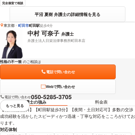
完全個室で相談
平沼 夏樹 弁護士の詳細情報を見る
東京都
町田市
町田駅
徒歩4分
中村 可奈子
弁護士
弁護士法人日栄法律事務所町田本店
性格の不一致
のご相談は
下記のリンクからお問い合わせください。
電話で問い合わせ
Webで問い合わせ
050-5285-3705
電話で問い合わせ
弁護士の強み
料金表
もっと見る
視覚的に省略されている要素を
【初回相談無料】【町田駅徒歩3分】【夜間・土日対応可】多数の交渉
成功経験を活かしたスピーディかつ迅速・丁寧な対応をこころがけてお
ります。
対応体制