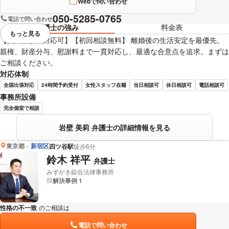
Webで問い合わせ
050-5285-0765
電話で問い合わせ
弁護士の強み
料金表
もっと見る
視覚的に省略されている要素を
【女性弁護士対応可】【初回相談無料】 離婚後の生活安定を最優先。
親権、財産分与、慰謝料まで一貫対応し、最適な合意点を追求。まずは
ご相談ください。
対応体制
全国出張対応
24時間予約受付
女性スタッフ在籍
当日相談可
休日相談可
電話相談可
事務所設備
完全個室で相談
岩壁 美莉 弁護士の詳細情報を見る
東京都
新宿区
四ツ谷駅
徒歩6分
鈴木 祥平
弁護士
みずがき綜合法律事務所
解決事例 1
性格の不一致
のご相談は
下記のリンクからお問い合わせください。
電話で問い合わせ