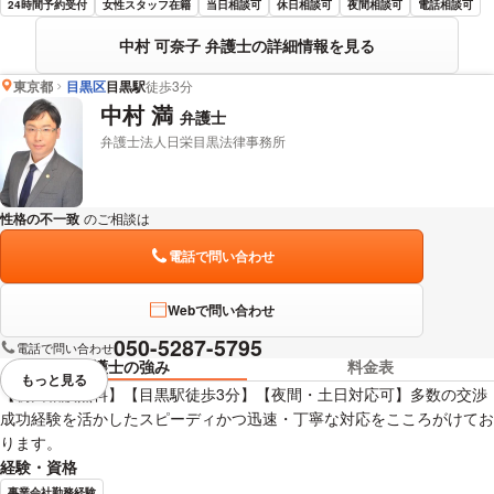
24時間予約受付
女性スタッフ在籍
当日相談可
休日相談可
夜間相談可
電話相談可
中村 可奈子 弁護士の詳細情報を見る
東京都
目黒区
目黒駅
徒歩3分
中村 満
弁護士
弁護士法人日栄目黒法律事務所
性格の不一致
のご相談は
下記のリンクからお問い合わせください。
電話で問い合わせ
Webで問い合わせ
050-5287-5795
電話で問い合わせ
弁護士の強み
料金表
もっと見る
視覚的に省略されている要素を
【初回相談無料】【目黒駅徒歩3分】【夜間・土日対応可】多数の交渉
成功経験を活かしたスピーディかつ迅速・丁寧な対応をこころがけてお
ります。
経験・資格
事業会社勤務経験