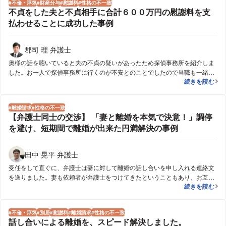
不倫・浮気
財産分与
慰謝料
性格の不一致
不貞をした夫と不貞相手に合計６００万円の慰謝料を支
払わせることに成功した事例
郡司 理 弁護士
奥様の話を聴いていると夫の不貞の疑いがあったため探偵事務所を紹介しま
した。お一人で探偵事務所に行くのが不安とのことでしたので当職も一緒に
不貞をした夫
続きを読む
探偵事務所に行き事情を説明し，探偵事務所に調査を依頼しました。その結
果，夫が不貞を行っていることが発覚し，しかもその相手は夫の会社の同僚
でした。そこですぐに不貞相手へ内容証明郵便で請求書を送り慰謝料を支払
離婚請求
性格の不一致
うよう請求し，結果的に３００万円を支払わせました。夫に対してはすぐに
【弁護士同士の交渉】 「妻と離婚を本気で決意！」調停
離婚調停を提起し，不貞の事実を隠して離婚しようとしていたことを追及
を避け、短期間で離婚が出来た円満解決の事例
し，結果的に夫にも慰謝料３００万円を支払わせました。また，奥様が住宅
ローン３０００万円の連帯保証人になっていたことから，夫に借換を行わせ
て住宅ローンを一括返済させた上，奥様を連帯保証から解放し，離婚を成立
田中 晃平 弁護士
させました。
受任をして直ぐに、弁護士は妻に対して離婚の話し合いを申し入れる連絡文
を送りました。妻も依頼者が弁護士をつけてきたということもあり、お互い
【弁護士同士の
続きを読む
に弁護士をつけて話し合いに応じてくれました。弁護士同士の話し合いだっ
たため、通常よりもスムーズに話が運び、調停等にならずに短期間で円満解
決となりました。今回、依頼者は離婚理由がなかったので、妻と話し合いが
不倫・浮気
別居
慰謝料
離婚請求
性格の不一致
もつれると考えていましたが、スムーズに合意できたことを大変喜んでいま
話し合いによる離婚を、スピード解決しました。
した。