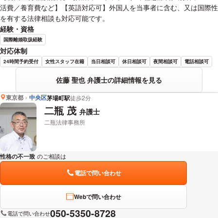
活費／養育費など】【英語対応可】外国人を当事者に含む、又は国際性
を有する法律相談も対応可能です。
経験・資格
国際離婚取扱経験
対応体制
24時間予約受付
女性スタッフ在籍
当日相談可
休日相談可
夜間相談可
電話相談可
佐藤 聖也 弁護士の詳細情報を見る
東京都
中央区
茅場町駅
徒歩2分
二瓶 茂
弁護士
二瓶法律事務所
性格の不一致
のご相談は
下記のリンクからお問い合わせください。
電話で問い合わせ
Webで問い合わせ
050-5350-8728
電話で問い合わせ