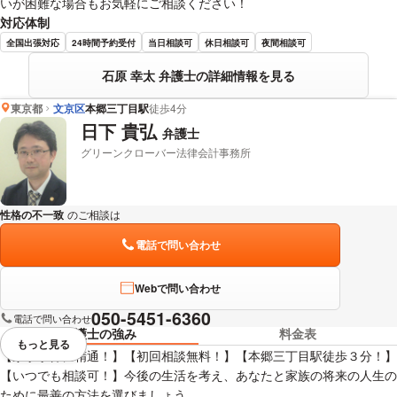
いが困難な場合もお気軽にご相談ください！
対応体制
全国出張対応
24時間予約受付
当日相談可
休日相談可
夜間相談可
石原 幸太 弁護士の詳細情報を見る
東京都
文京区
本郷三丁目駅
徒歩4分
日下 貴弘
弁護士
グリーンクローバー法律会計事務所
性格の不一致
のご相談は
下記のリンクからお問い合わせください。
電話で問い合わせ
Webで問い合わせ
050-5451-6360
電話で問い合わせ
弁護士の強み
料金表
もっと見る
視覚的に省略されている要素を
【家事事件に精通！】【初回相談無料！】【本郷三丁目駅徒歩３分！】
【いつでも相談可！】今後の生活を考え、あなたと家族の将来の人生の
ために最善の方法を選びましょう。