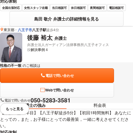
対応体制
全国出張対応
女性スタッフ在籍
当日相談可
休日相談可
夜間相談可
電話相談可
島田 敬介 弁護士の詳細情報を見る
東京都
八王子市
八王子駅
徒歩4分
後藤 裕太
弁護士
弁護士法人ガーディアン法律事務所八王子オフィス
解決事例 4
性格の不一致
のご相談は
下記のリンクからお問い合わせください。
電話で問い合わせ
Webで問い合わせ
050-5283-3581
電話で問い合わせ
弁護士の強み
料金表
もっと見る
視覚的に省略されている要素を
【弁護士歴14年目】【八王子駅徒歩5分】【初回1時間無料】 あなたに
とっての，また，お子様にとっての最善策，一緒に考えさせてくださ
い。
対応体制