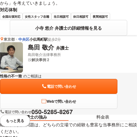
から」を考えていきましょう。
対応体制
全国出張対応
女性スタッフ在籍
当日相談可
休日相談可
夜間相談可
小寺 悠介 弁護士の詳細情報を見る
東京都
中央区
小伝馬町駅
徒歩2分
島田 敬介
弁護士
島田敬介法律事務所
解決事例 2
性格の不一致
のご相談は
下記のリンクからお問い合わせください。
電話で問い合わせ
Webで問い合わせ
050-5285-8267
電話で問い合わせ
弁護士の強み
料金表
もっと見る
視覚的に省略されている要素を
離婚や不貞の問題は、どちらの立場での経験も豊富な当事務所にご相談
ください。