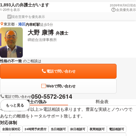
人の弁護士がいます
1,893
2026年8月8日現在
1-20件を表示
会員優先表示
現在営業中を優先表示
東京都
港区
内幸町駅
徒歩5分
大野 康博
弁護士
碑総合法律事務所
性格の不一致
のご相談は
下記のリンクからお問い合わせください。
電話で問い合わせ
Webで問い合わせ
050-5572-2614
電話で問い合わせ
弁護士の強み
料金表
もっと見る
視覚的に省略されている要素を
≪弁護士歴20年以上≫電話相談も承ります。豊富な実績とノウハウで
あなたの離婚をトータルサポート致します。
対応体制
全国出張対応
24時間予約受付
当日相談可
休日相談可
夜間相談可
電話相談可