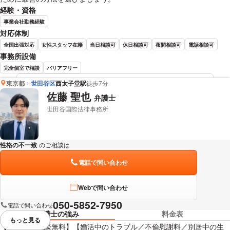
経験・資格
事業会社勤務経験
対応体制
全国出張対応
女性スタッフ在籍
当日相談可
休日相談可
夜間相談可
電話相談可
事務所設備
完全個室で相談
バリアフリー
東京都
世田谷区
西太子堂駅
徒歩7分
日下 貴弘 弁護士の詳細情報を見る
佐藤 聖也
弁護士
世田谷国際法律事務所
性格の不一致
のご相談は
下記のリンクからお問い合わせください。
電話で問い合わせ
Webで問い合わせ
050-5852-7950
電話で問い合わせ
弁護士の強み
料金表
もっと見る
視覚的に省略されている要素を
【初回30分相談無料】【婚活中のトラブル／不倫慰謝料／別居中の生