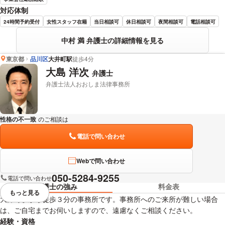
対応体制
24時間予約受付
女性スタッフ在籍
当日相談可
休日相談可
夜間相談可
電話相談可
中村 満 弁護士の詳細情報を見る
東京都
品川区
大井町駅
徒歩4分
大島 洋次
弁護士
弁護士法人おおしま法律事務所
性格の不一致
のご相談は
下記のリンクからお問い合わせください。
電話で問い合わせ
Webで問い合わせ
050-5284-9255
電話で問い合わせ
弁護士の強み
料金表
もっと見る
視覚的に省略されている要素を
大井町駅から徒歩３分の事務所です。事務所へのご来所が難しい場合
は、ご自宅までお伺いしますので、遠慮なくご相談ください。
経験・資格