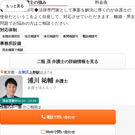
弁護士の強み
料金表
もっと見る
視覚的に省略されている要素を
◆法テラス利用可◆法律専門家として事案を解決に導くのが弁護士の
使命だというこをよく自覚して、対応させていただきます。離婚・男女
問題でお悩みの方はご相談ください。
対応体制
全国出張対応
当日相談可
休日相談可
夜間相談可
電話相談可
事務所設備
完全個室で相談
二瓶 茂 弁護士の詳細情報を見る
東京都
台東区
上野駅
徒歩7分
浦川 祐輔
弁護士
弁護士法人エッグ
現在営業中
00:00 - 23:59
性格の不一致
のご相談は
下記のリンクからお問い合わせください。
電話で問い合わせ
Webで問い合わせ