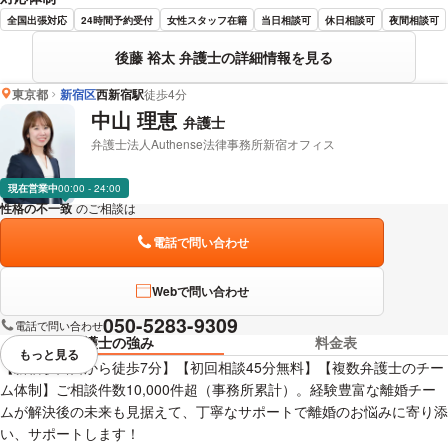
全国出張対応
24時間予約受付
女性スタッフ在籍
当日相談可
休日相談可
夜間相談可
後藤 裕太 弁護士の詳細情報を見る
東京都
新宿区
西新宿駅
徒歩4分
中山 理恵
弁護士
弁護士法人Authense法律事務所新宿オフィス
現在営業中
00:00 - 24:00
性格の不一致
のご相談は
下記のリンクからお問い合わせください。
電話で問い合わせ
Webで問い合わせ
050-5283-9309
電話で問い合わせ
弁護士の強み
料金表
もっと見る
視覚的に省略されている要素を
【新宿駅西口から徒歩7分】【初回相談45分無料】【複数弁護士のチー
ム体制】ご相談件数10,000件超（事務所累計）。経験豊富な離婚チー
ムが解決後の未来も見据えて、丁寧なサポートで離婚のお悩みに寄り添
い、サポートします！