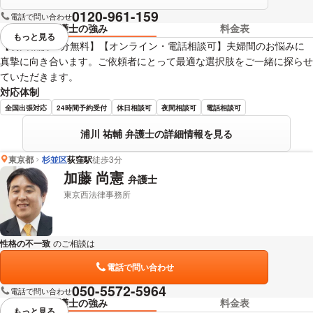
0120-961-159
電話で問い合わせ
弁護士の強み
料金表
もっと見る
視覚的に省略されている要素を
【初回相談30分無料】【オンライン・電話相談可】夫婦間のお悩みに
真摯に向き合います。ご依頼者にとって最適な選択肢をご一緒に探らせ
ていただきます。
対応体制
全国出張対応
24時間予約受付
休日相談可
夜間相談可
電話相談可
浦川 祐輔 弁護士の詳細情報を見る
東京都
杉並区
荻窪駅
徒歩3分
加藤 尚憲
弁護士
東京西法律事務所
性格の不一致
のご相談は
下記のリンクからお問い合わせください。
電話で問い合わせ
050-5572-5964
電話で問い合わせ
弁護士の強み
料金表
もっと見る