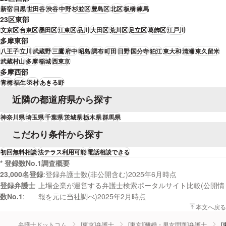
新宿
目黒
世田谷
渋谷
中野
杉並区
豊島区
北区
板橋
練馬
23区東部
文京区
台東区
墨田区
江東区
品川
大田区
荒川区
足立区
葛飾区
江戸川
多摩東部
八王子
立川
武蔵野
三鷹
府中
昭島
調布
町田
日野
国分寺
狛江
東大和
清瀬
東久留米
武蔵村山
多摩
稲城
西東京
多摩西部
青梅
福生
羽村
あきる野
近隣の都道府県から探す
神奈川県
埼玉県
千葉県
茨城県
栃木県
群馬県
こだわり条件から探す
初回無料相談
法テラス利用可能
電話相談できる
* 登録数No.1調査概要
23,000名登録
登録弁護士数(非公開含む)2025年6月時点
登録弁護士
上場企業が運営する弁護士検索ポータルサイト比較(公開情
数No.1
報を元に当社調べ)2025年2月時点
本文へ戻る
弁護士ドットコム
[東京]弁護士
[東京][離婚・男女問題]弁護士
[