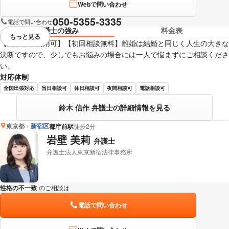
Webで問い合わせ
050-5355-3335
電話で問い合わせ
弁護士の強み
料金表
もっと見る
視覚的に省略されている要素を
【法テラス利用可】【初回相談無料】離婚は結婚と同じく人生の大きな
決断ですので、少しでもお悩みの場合には一人で悩まずにご相談くださ
い。
対応体制
全国出張対応
当日相談可
休日相談可
夜間相談可
電話相談可
鈴木 信作 弁護士の詳細情報を見る
東京都
新宿区
都庁前駅
徒歩2分
岩壁 美莉
弁護士
弁護士法人東京新宿法律事務所
性格の不一致
のご相談は
下記のリンクからお問い合わせください。
電話で問い合わせ