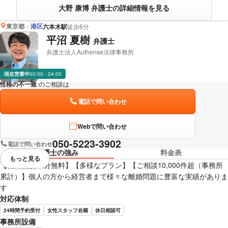
大野 康博 弁護士の詳細情報を見る
東京都
港区
六本木駅
徒歩6分
平沼 夏樹
弁護士
弁護士法人Authense法律事務所
現在営業中
00:00 - 24:00
性格の不一致
のご相談は
下記のリンクからお問い合わせください。
電話で問い合わせ
Webで問い合わせ
050-5223-3902
電話で問い合わせ
弁護士の強み
料金表
もっと見る
視覚的に省略されている要素を
【初回相談45分無料】【多様なプラン】【ご相談10,000件超（事務所
累計）】個人の方から経営者まで様々な離婚問題に豊富な実績がありま
す
対応体制
24時間予約受付
女性スタッフ在籍
休日相談可
事務所設備