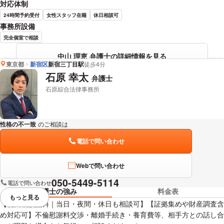
対応体制
24時間予約受付
女性スタッフ在籍
休日相談可
事務所設備
完全個室で相談
中山 理恵 弁護士の詳細情報を見る
東京都
新宿区
新宿三丁目駅
徒歩4分
石原 幸太
弁護士
石原綜合法律事務所
性格の不一致
のご相談は
下記のリンクからお問い合わせください。
電話で問い合わせ
Webで問い合わせ
050-5449-5114
電話で問い合わせ
弁護士の強み
料金表
もっと見る
視覚的に省略されている要素を
【初回相談無料｜当日・夜間・休日も相談可】【証拠集めや財産調査含
め対応可】不倫慰謝料交渉・離婚手続き・養育費等、相手方との話し合