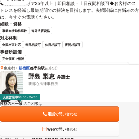
視覚的に省略されている要素を
◆弁護士キャリア25年以上｜即日相談・土日夜間相談可◆お客様のス
トレスを軽減し最短期間での解決を目指します。夫婦関係にお悩みの方
は、今すぐお電話ください。
経験・資格
事業会社勤務経験
海外法曹資格
対応体制
全国出張対応
当日相談可
休日相談可
夜間相談可
事務所設備
完全個室で相談
東京都
新宿区
都庁前駅
徒歩5分
加藤 尚憲 弁護士の詳細情報を見る
野島 梨恵
弁護士
新都心法律事務所
現在営業中
00:00 - 24:00
性格の不一致
のご相談は
下記のリンクからお問い合わせください。
電話で問い合わせ
Webで問い合わせ