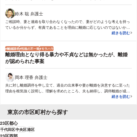
鈴木 聡 弁護士
ご相談時、妻と連絡を取り合わなくなったので、妻がどのような考えを持っ
ているか分からず、有責であることを理由に離婚に応じないのではないか、
話し合いによ
続きを読む
という懸念もあり、離婚の話し合いに踏み切れなかったようです。そこで、
妻に対し、最初の連絡で、端的に、離婚を希望すること、そのための条件に
ついて柔軟に考えることを伝えました。これに対し妻と電話、面談で交渉を
離婚請求
性格の不一致
モラハラ
重ね、ひとつひとつ、妻の疑問、懸念に対し、丁寧に回答していきました。
離婚理由となり得る暴力や不貞などは無かったが、離婚
徐々に双方の溝が埋まり、妻から、適切な条件であれば、話し合いによる離
が認められた事案
婚に応じる、という回答を得ました。そこで、ご依頼者と打ち合わせを重
ね、夫も、条件を丁寧に検討したものを提示した結果、ファーストコンタク
トから3ヶ月で解決に至りました。
岡本 理香 弁護士
夫に対し離婚調停を申し立て、過去の出来事や妻が離婚を決意するに至った
理由を根気強く説明し、理解を求めたところ、夫も納得し、調停離婚が成立
離婚理由となり
続きを読む
しました。
東京の市区町村から探す
23区都心
千代田区
中央区
港区
23区西部