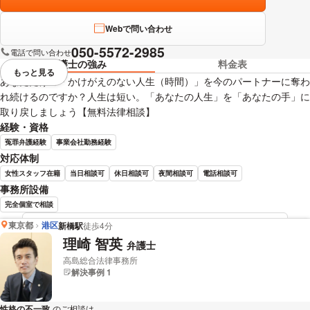
Webで問い合わせ
050-5572-2985
電話で問い合わせ
弁護士の強み
料金表
もっと見る
視覚的に省略されている要素を
あなただけの「かけがえのない人生（時間）」を今のパートナーに奪わ
れ続けるのですか？人生は短い。「あなたの人生」を「あなたの手」に
取り戻しましょう【無料法律相談】
経験・資格
冤罪弁護経験
事業会社勤務経験
対応体制
女性スタッフ在籍
当日相談可
休日相談可
夜間相談可
電話相談可
事務所設備
完全個室で相談
東京都
港区
新橋駅
徒歩4分
鈴木 祥平 弁護士の詳細情報を見る
理崎 智英
弁護士
高島総合法律事務所
解決事例 1
性格の不一致
のご相談は
下記のリンクからお問い合わせください。