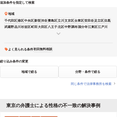
追加条件を指定して検索
地域
千代田区
港区
中央区
新宿
渋谷
豊島区
立川
文京区
台東区
世田谷
足立区
目黒
武蔵野
品川
杉並区
町田
大田区
八王子
北区
中野
調布
国分寺
江東区
江戸川
葛飾区
墨田区
板橋
練馬
三鷹
荒川区
多摩
昭島
日野
東大和
狛江
府中
福生
青梅
東久留米
稲城
西東京
清瀬
武蔵村山
羽村
あきる野
初回無料相談
よく見られる条件
絞り込み条件の変更
地域で絞る
分野・条件で絞る
同じ条件で法律事務所を検索
東京の弁護士による性格の不一致の解決事例