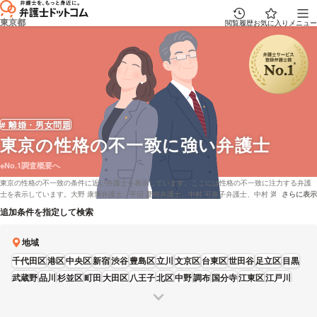
東京都
閲覧履歴
お気に入り
メニュー
# 離婚・男女問題
東京
の性格の不一致に強い弁護士
※No.1調査概要へ
東京の性格の不一致の条件に近い弁護士を表示しています。ここには性格の不一致に注力する弁護
士を表示しています。大野 康博弁護士、平沼 夏樹弁護士、中村 可奈子弁護士、中村 満弁護士、大
さらに表示
説明文の省
島 洋次弁護士などの電話・メールの問合せ情報から、口コミや評判・土日祝日の休日法律相談や無
追加条件を指定して検索
料相談の可否など、充実した専門情報で心強い弁護士をお探しください。
地域
千代田区
港区
中央区
新宿
渋谷
豊島区
立川
文京区
台東区
世田谷
足立区
目黒
武蔵野
品川
杉並区
町田
大田区
八王子
北区
中野
調布
国分寺
江東区
江戸川
葛飾区
墨田区
板橋
練馬
三鷹
荒川区
多摩
昭島
日野
東大和
狛江
府中
福生
青梅
東久留米
稲城
西東京
清瀬
武蔵村山
羽村
あきる野