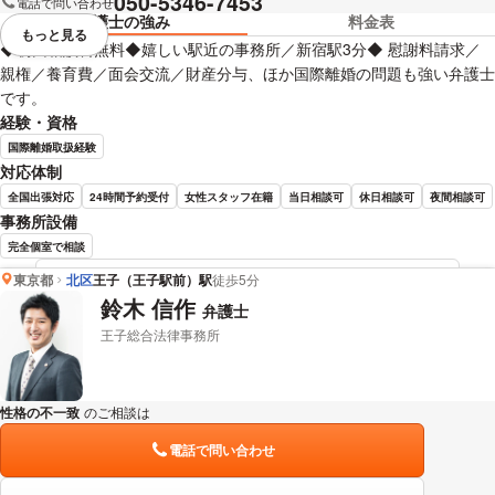
050-5346-7453
電話で問い合わせ
弁護士の強み
料金表
もっと見る
視覚的に省略されている要素を
◆初回相談料無料◆嬉しい駅近の事務所／新宿駅3分◆ 慰謝料請求／
親権／養育費／面会交流／財産分与、ほか国際離婚の問題も強い弁護士
です。
経験・資格
国際離婚取扱経験
対応体制
全国出張対応
24時間予約受付
女性スタッフ在籍
当日相談可
休日相談可
夜間相談可
事務所設備
完全個室で相談
東京都
北区
王子（王子駅前）駅
徒歩5分
野島 梨恵 弁護士の詳細情報を見る
鈴木 信作
弁護士
王子総合法律事務所
性格の不一致
のご相談は
下記のリンクからお問い合わせください。
電話で問い合わせ