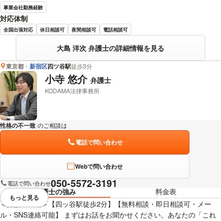
事業会社勤務経験
対応体制
全国出張対応
休日相談可
夜間相談可
電話相談可
大島 洋次 弁護士の詳細情報を見る
東京都
新宿区
四ツ谷駅
徒歩3分
小寺 悠介
弁護士
KODAMA法律事務所
性格の不一致
のご相談は
下記のリンクからお問い合わせください。
電話で問い合わせ
Webで問い合わせ
050-5572-3191
電話で問い合わせ
弁護士の強み
料金表
もっと見る
視覚的に省略されている要素を
＜弁護士直通＞【四ッ谷駅徒歩2分】【無料相談・即日相談可・メー
ル・SNS連絡可能】 まずはお話をお聞かせください。あなたの「これ