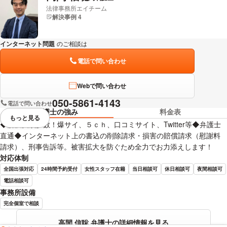
法律事務所エイチーム
松村 大介 弁護士の詳細情報を見る
解決事例 4
インターネット問題
のご相談は
下記のリンクからお問い合わせください。
電話で問い合わせ
Webで問い合わせ
050-5861-4143
電話で問い合わせ
弁護士の強み
料金表
もっと見る
視覚的に省略されている要素を
◆解決実績多数！爆サイ、５ｃｈ、口コミサイト、Twitter等◆弁護士
直通◆インターネット上の書込の削除請求・損害の賠償請求（慰謝料
請求）、刑事告訴等。被害拡大を防ぐため全力でお力添えします！
対応体制
全国出張対応
24時間予約受付
女性スタッフ在籍
当日相談可
休日相談可
夜間相談可
電話相談可
事務所設備
完全個室で相談
高間 信聡 弁護士の詳細情報を見る