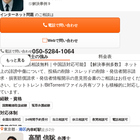
解決事例 9
インターネット問題
のご相談は
下記のリンクからお問い合わせください。
電話で問い合わせ
Webで問い合わせ
050-5284-1064
電話で問い合わせ
弁護士の強み
料金表
もっと見る
視覚的に省略されている要素を
【初回15分電話相談無料｜中国語対応可能】【解決事例多数】 ネット
上の誹謗中傷について、投稿の削除・スレッドの削除・発信者開示請
求・損害賠償請求・発信者情報開示の意見照会書のご相談はお任せくだ
さい。ビットトレント/BitTorrent/ファイル共有ソフトも積極的に対応し
ています。
経験・資格
国際離婚取扱経験
冤罪弁護経験
対応体制
全国出張対応
24時間予約受付
当日相談可
休日相談可
夜間相談可
電話相談可
事務所設備
東京都
港区
内幸町駅
徒歩2分
完全個室で相談
高間 信聡
弁護士