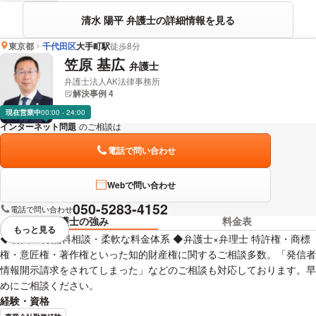
清水 陽平 弁護士の詳細情報を見る
東京都
千代田区
大手町駅
徒歩8分
笠原 基広
弁護士
弁護士法人AK法律事務所
解決事例 4
現在営業中
00:00 - 24:00
インターネット問題
のご相談は
下記のリンクからお問い合わせください。
電話で問い合わせ
Webで問い合わせ
050-5283-4152
電話で問い合わせ
弁護士の強み
料金表
もっと見る
視覚的に省略されている要素を
◆初回60分無料相談・柔軟な料金体系 ◆弁護士×弁理士 特許権・商標
権・意匠権・著作権といった知的財産権に関するご相談多数。「発信者
情報開示請求をされてしまった」などのご相談も対応しております。早
めにご相談ください。
経験・資格