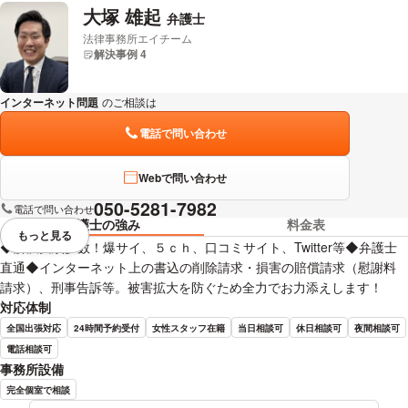
大塚 雄起
弁護士
中山 泰章 弁護士の詳細情報を見る
法律事務所エイチーム
解決事例 4
インターネット問題
のご相談は
下記のリンクからお問い合わせください。
電話で問い合わせ
Webで問い合わせ
050-5281-7982
電話で問い合わせ
弁護士の強み
料金表
もっと見る
視覚的に省略されている要素を
◆解決実績多数！爆サイ、５ｃｈ、口コミサイト、Twitter等◆弁護士
直通◆インターネット上の書込の削除請求・損害の賠償請求（慰謝料
請求）、刑事告訴等。被害拡大を防ぐため全力でお力添えします！
対応体制
全国出張対応
24時間予約受付
女性スタッフ在籍
当日相談可
休日相談可
夜間相談可
電話相談可
事務所設備
完全個室で相談