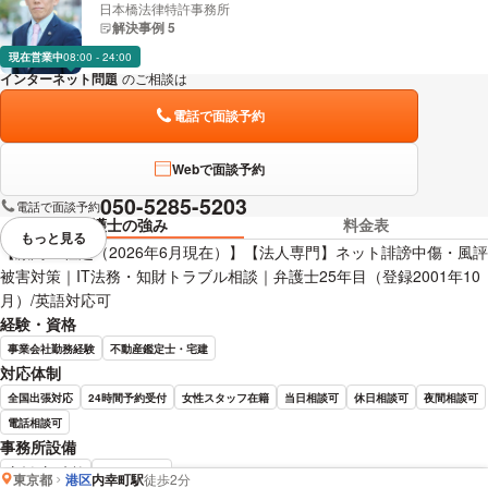
日本橋法律特許事務所
解決事例 5
現在営業中
08:00 - 24:00
インターネット問題
のご相談は
下記のリンクからお問い合わせください。
電話で面談予約
Webで面談予約
050-5285-5203
電話で面談予約
弁護士の強み
料金表
もっと見る
視覚的に省略されている要素を
【顧問60社超（2026年6月現在）】【法人専門】ネット誹謗中傷・風評
被害対策｜IT法務・知財トラブル相談｜弁護士25年目（登録2001年10
月）/英語対応可
経験・資格
事業会社勤務経験
不動産鑑定士・宅建
対応体制
全国出張対応
24時間予約受付
女性スタッフ在籍
当日相談可
休日相談可
夜間相談可
電話相談可
事務所設備
完全個室で相談
バリアフリー
東京都
港区
内幸町駅
徒歩2分