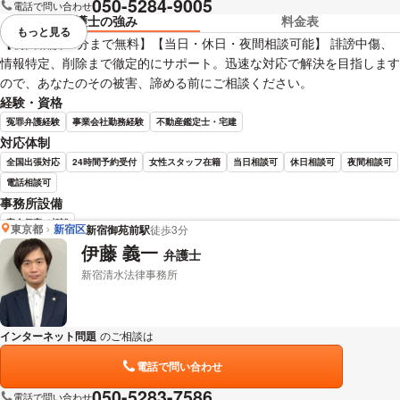
050-5284-9005
電話で問い合わせ
弁護士の強み
料金表
もっと見る
視覚的に省略されている要素を
【初回相談30分まで無料】【当日・休日・夜間相談可能】 誹謗中傷、
情報特定、削除まで徹定的にサポート。迅速な対応で解決を目指します
ので、あなたのその被害、諦める前にご相談ください。
経験・資格
冤罪弁護経験
事業会社勤務経験
不動産鑑定士・宅建
対応体制
全国出張対応
24時間予約受付
女性スタッフ在籍
当日相談可
休日相談可
夜間相談可
電話相談可
事務所設備
完全個室で相談
東京都
新宿区
新宿御苑前駅
徒歩3分
伊藤 義一
弁護士
小野 淳史 弁護士の詳細情報を見る
新宿清水法律事務所
インターネット問題
のご相談は
下記のリンクからお問い合わせください。
電話で問い合わせ
050-5283-7586
電話で問い合わせ