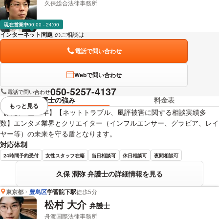
久保総合法律事務所
現在営業中
00:00 - 24:00
インターネット問題
のご相談は
下記のリンクからお問い合わせください。
電話で問い合わせ
Webで問い合わせ
050-5257-4137
電話で問い合わせ
弁護士の強み
料金表
もっと見る
視覚的に省略されている要素を
【弁護士歴15年】【ネットトラブル、風評被害に関する相談実績多
数】エンタメ業界とクリエイター（インフルエンサー、グラビア、レイ
ヤー等）の未来を守る盾となります。
対応体制
24時間予約受付
女性スタッフ在籍
当日相談可
休日相談可
夜間相談可
久保 潤弥 弁護士の詳細情報を見る
東京都
豊島区
学習院下駅
徒歩5分
松村 大介
弁護士
舟渡国際法律事務所