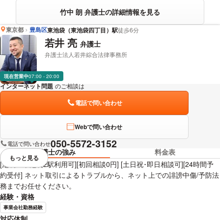
竹中 朗 弁護士の詳細情報を見る
東京都
豊島区
東池袋（東池袋四丁目）駅
徒歩6分
若井 亮
弁護士
弁護士法人若井綜合法律事務所
現在営業中
07:00 - 20:00
インターネット問題
のご相談は
下記のリンクからお問い合わせください。
電話で問い合わせ
Webで問い合わせ
050-5572-3152
電話で問い合わせ
弁護士の強み
料金表
もっと見る
視覚的に省略されている要素を
[池袋・東池袋2駅利用可][初回相談0円] [土日祝･即日相談可][24時間予
約受付] ネット取引によるトラブルから、ネット上での誹謗中傷/予防法
務までお任せください。
経験・資格
事業会社勤務経験
対応体制