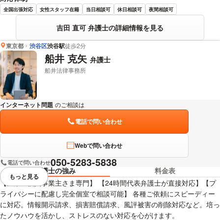
全国出張対応
女性スタッフ在籍
当日相談可
休日相談可
夜間相談可
吉田 直可 弁護士の詳細情報を見る
東京都
渋谷区
渋谷駅
徒歩2分
船井 克矢
弁護士
船井法律事務所
インターネット問題
のご相談は
下記のリンクからお問い合わせください。
電話で問い合わせ
Webで問い合わせ
050-5283-5838
電話で問い合わせ
弁護士の強み
料金表
もっと見る
視覚的に省略されている要素を
【企業・個人事業主さま専門】 【24時間代表弁護士が直接対応】【プ
ライバシーに配慮し完全個室で相談可能】 各種ご依頼にスピーディー
に対応。情報開示請求、損害賠償請求、風評被害の削除対応など。培っ
たノウハウを活かし、ストレスのない対応を心がけます。