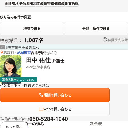
削除請求
発信者開示請求
損害賠償請求
刑事告訴
絞り込み条件の変更
地域で絞る
分野・条件で絞る
1,087名
検索結果：
会員優先表示
現在営業中を優先表示
東京都
武蔵野市
吉祥寺駅
徒歩3分
田中 佑佳
弁護士
Arco法律事務所
現在営業中
07:00 - 22:00
インターネット問題
のご相談は
下記のリンクからお問い合わせください。
電話で問い合わせ
Webで問い合わせ
050-5284-1040
電話で問い合わせ
弁護士の強み
料金表
もっと見る