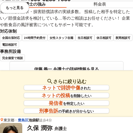
弁護士の強み
料金表
もっと見る
視覚的に省略されている要素を
発信者開示請求・損害賠償請求の実績多数。 投稿した相手を特定した
い／賠償金請求を検討している…等のご相談はお任せください！ 企業
や飲食店の風評被害についてもサポート可能です。
対応体制
全国出張対応
24時間予約受付
女性スタッフ在籍
当日相談可
休日相談可
夜間相談可
電話相談可
事務所設備
完全個室で相談
伊藤 義一 弁護士の詳細情報を見る
さらに絞り込む
ネットで誹謗中傷
された
ネットの投稿
を削除したい
発信者
を特定したい
刑事告訴
の手続きが分からない
東京都
豊島区
池袋駅
徒歩4分
久保 潤弥
弁護士