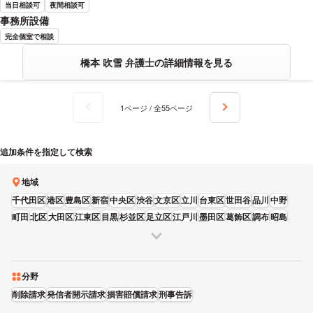
当日相談可
夜間相談可
事務所設備
完全個室で相談
橋本 吹雪 弁護士の詳細情報を見る
1ページ / 全55ページ
追加条件を指定して検索
地域
千代田区
港区
豊島区
新宿
中央区
渋谷
文京区
立川
台東区
世田谷
品川
中野
町田
北区
大田区
江東区
目黒
杉並区
足立区
江戸川
墨田区
葛飾区
調布
昭島
練馬
八王子
三鷹
板橋
武蔵野
国分寺
狛江
多摩
荒川区
府中
日野
福生
分野
削除請求
発信者開示請求
損害賠償請求
刑事告訴