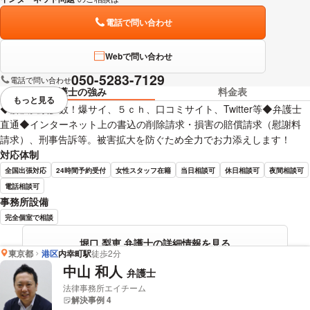
電話で問い合わせ
Webで問い合わせ
050-5283-7129
電話で問い合わせ
弁護士の強み
料金表
もっと見る
視覚的に省略されている要素を
◆解決実績多数！爆サイ、５ｃｈ、口コミサイト、Twitter等◆弁護士
直通◆インターネット上の書込の削除請求・損害の賠償請求（慰謝料
請求）、刑事告訴等。被害拡大を防ぐため全力でお力添えします！
対応体制
全国出張対応
24時間予約受付
女性スタッフ在籍
当日相談可
休日相談可
夜間相談可
電話相談可
事務所設備
完全個室で相談
堀口 梨恵 弁護士の詳細情報を見る
東京都
港区
内幸町駅
徒歩2分
中山 和人
弁護士
法律事務所エイチーム
解決事例 4