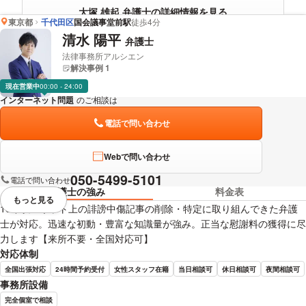
大塚 雄起 弁護士の詳細情報を見る
東京都
千代田区
国会議事堂前駅
徒歩4分
清水 陽平
弁護士
法律事務所アルシエン
解決事例 1
現在営業中
00:00 - 24:00
インターネット問題
のご相談は
下記のリンクからお問い合わせください。
電話で問い合わせ
Webで問い合わせ
050-5499-5101
電話で問い合わせ
弁護士の強み
料金表
もっと見る
視覚的に省略されている要素を
10年以上ネット上の誹謗中傷記事の削除・特定に取り組んできた弁護
士が対応。迅速な初動・豊富な知識量が強み。正当な慰謝料の獲得に尽
力します【来所不要・全国対応可】
対応体制
全国出張対応
24時間予約受付
女性スタッフ在籍
当日相談可
休日相談可
夜間相談可
事務所設備
完全個室で相談