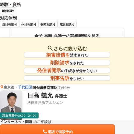
経験・資格
離婚経験
対応体制
当日相談可
休日相談可
夜間相談可
電話相談可
金子 昌晴 弁護士の詳細情報を見る
さらに絞り込む
損害賠償を
請求された
削除請求
をされた
発信者開示
の手続きが分からない
刑事告訴
をしたい
東京都
千代田区
国会議事堂前駅
徒歩4分
日高 義允
弁護士
法律事務所アルシエン
現在営業中
00:00 - 24:00
インターネット問題
のご相談は
下記のリンクからお問い合わせください。
電話で面談予約