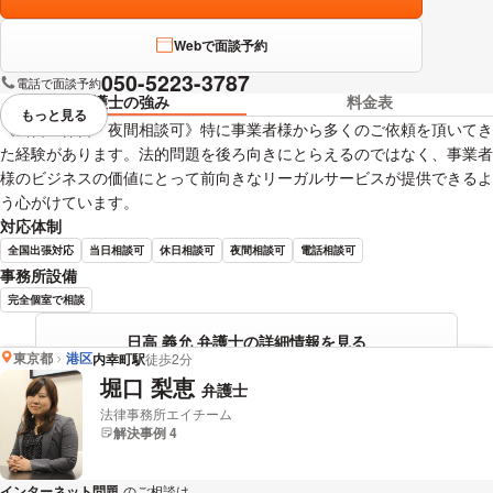
Webで面談予約
050-5223-3787
電話で面談予約
弁護士の強み
料金表
もっと見る
視覚的に省略されている要素を
《当日・休日・夜間相談可》特に事業者様から多くのご依頼を頂いてき
た経験があります。法的問題を後ろ向きにとらえるのではなく、事業者
様のビジネスの価値にとって前向きなリーガルサービスが提供できるよ
う心がけています。
対応体制
全国出張対応
当日相談可
休日相談可
夜間相談可
電話相談可
事務所設備
完全個室で相談
日高 義允 弁護士の詳細情報を見る
東京都
港区
内幸町駅
徒歩2分
堀口 梨恵
弁護士
法律事務所エイチーム
解決事例 4
インターネット問題
のご相談は
下記のリンクからお問い合わせください。