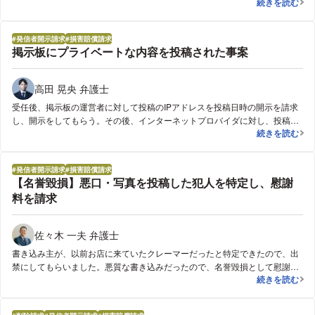
インターネッ
続きを読む
関する技術的問題については権限がないというのがGoogleの主張であり、ア
メリカ本社を債務者として仮処分を申し立てることになります。申立書が
Googleに送達された後、日本人弁護士が代理人に就き、裁判外で和解で解決
発信者開示請求
損害賠償請求
し、検索結果表示の削除が実現しました。
掲示板にプライベートな内容を投稿された事案
高田 晃央 弁護士
受任後、掲示板の運営者に対して投稿のIPアドレスを投稿日時の開示を請求
し、開示をしてもらう。その後、インターネットプロバイダに対し、投稿者
掲示板にプラ
続きを読む
の氏名や住所等の開示請求をし、投稿者を特定。投稿者と交渉をしたもの
の、折り合いがつかなかったことから、訴訟を提起。相手方が出頭しなかっ
たため、こちらの主張を認める判決が出た。
発信者開示請求
損害賠償請求
【名誉毀損】悪口・写真を投稿した犯人を特定し、慰謝
料を請求
佐々木 一夫 弁護士
書き込み主が、以前お店に来ていたクレーマーだったと特定できたので、出
禁にしてもらいました。悪質な書き込みだったので、名誉毀損として慰謝料
【名誉毀損】
続きを読む
を請求したいと思います。