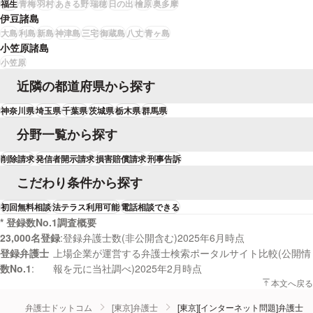
福生
青梅
羽村
あきる野
瑞穂
日の出
檜原
奥多摩
伊豆諸島
大島
利島
新島
神津島
三宅
御蔵島
八丈
青ヶ島
小笠原諸島
小笠原
近隣の都道府県から探す
神奈川県
埼玉県
千葉県
茨城県
栃木県
群馬県
分野一覧から探す
削除請求
発信者開示請求
損害賠償請求
刑事告訴
こだわり条件から探す
初回無料相談
法テラス利用可能
電話相談できる
* 登録数No.1調査概要
23,000名登録
登録弁護士数(非公開含む)2025年6月時点
登録弁護士
上場企業が運営する弁護士検索ポータルサイト比較(公開情
数No.1
報を元に当社調べ)2025年2月時点
本文へ戻る
弁護士ドットコム
[東京]弁護士
[東京][インターネット問題]弁護士