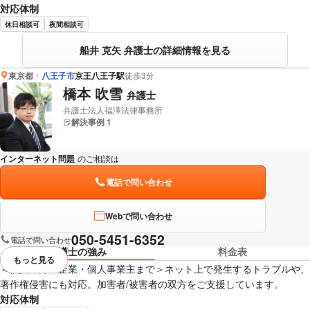
対応体制
休日相談可
夜間相談可
船井 克矢 弁護士の詳細情報を見る
東京都
八王子市
京王八王子駅
徒歩3分
橋本 吹雪
弁護士
弁護士法人福澤法律事務所
解決事例 1
インターネット問題
のご相談は
下記のリンクからお問い合わせください。
電話で問い合わせ
Webで問い合わせ
050-5451-6352
電話で問い合わせ
弁護士の強み
料金表
もっと見る
視覚的に省略されている要素を
＜個人の方・企業・個人事業主まで＞ネット上で発生するトラブルや、
著作権侵害にも対応。加害者/被害者の双方をご支援しています。
対応体制