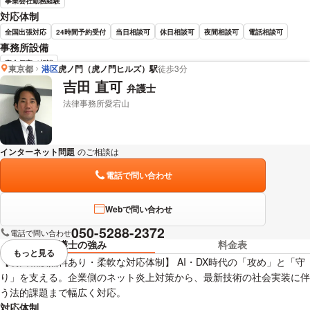
事業会社勤務経験
対応体制
全国出張対応
24時間予約受付
当日相談可
休日相談可
夜間相談可
電話相談可
事務所設備
完全個室で相談
東京都
港区
虎ノ門（虎ノ門ヒルズ）駅
徒歩3分
吉田 直可
弁護士
笠原 基広 弁護士の詳細情報を見る
法律事務所愛宕山
インターネット問題
のご相談は
下記のリンクからお問い合わせください。
電話で問い合わせ
Webで問い合わせ
050-5288-2372
電話で問い合わせ
弁護士の強み
料金表
もっと見る
視覚的に省略されている要素を
【初回相談無料あり・柔軟な対応体制】 AI・DX時代の「攻め」と「守
り」を支える。企業側のネット炎上対策から、最新技術の社会実装に伴
う法的課題まで幅広く対応。
対応体制