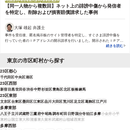
削除請求
発信者開示請求
損害賠償請求
【同一人物から複数回】ネット上の誹謗中傷から発信者
を特定し、削除および損害賠償請求した事例
大塚 雄起 弁護士
事件を受任後、匿名掲示板のサイト管理者を特定し、すぐさま誹謗中傷を
行っていた者のＩＰアドレスの開示請求を行いました。開示されたＩＰアド
【同一人物から
続きを読む
レスから判明したプロバイダに対する訴訟についても、こちらの主張が全て
認められ、ついに悪質な書き込みを行っていた本人の住所、氏名等の情報を
突き止めました。投稿者が判明してからは、依頼者様が早期の解決を希望し
東京の市区町村から探す
たため、訴訟ではなく投稿者本人と任意での交渉を行い、投稿者判明から約
２週間で、投稿者は自らの行った書き込みについて、依頼者に対して謝罪す
23区都心
るとともに、慰謝料及びそれまでの調査にかかった費用の総額の支払いに応
千代田区
中央区
港区
じました。
23区西部
新宿
目黒
世田谷
渋谷
中野
杉並区
豊島区
北区
板橋
練馬
23区東部
文京区
台東区
墨田区
江東区
品川
大田区
荒川区
足立区
葛飾区
江戸川
多摩東部
八王子
立川
武蔵野
三鷹
府中
昭島
調布
町田
日野
国分寺
狛江
多摩
小金井
小平
東村山
国立
東大和
清瀬
東久留米
武蔵村山
稲城
西東京
多摩西部