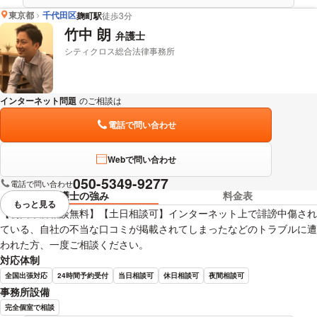
東京都
千代田区
麹町駅
徒歩3分
竹中 朗
弁護士
シティクロス総合法律事務所
インターネット問題
のご相談は
下記のリンクからお問い合わせください。
電話で問い合わせ
Webで問い合わせ
050-5349-9277
電話で問い合わせ
弁護士の強み
料金表
もっと見る
視覚的に省略されている要素を
【初回来所相談無料】【土日相談可】インターネット上で誹謗中傷され
ている、自社の不当な口コミが掲載されてしまったなどのトラブルに遭
われた方、一度ご相談ください。
対応体制
全国出張対応
24時間予約受付
当日相談可
休日相談可
夜間相談可
事務所設備
完全個室で相談