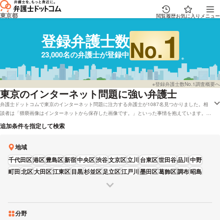
東京都
閲覧履歴
お気に入り
メニュー
1
登録弁護士数
No.
23,000名の弁護士が登録中
※登録弁護士数No.1調査概要へ
東京
のインターネット問題に強い弁護士
弁護士ドットコムで東京のインターネット問題に注力する弁護士が1087名見つかりました。相
談者は「猥褻画像はインターネットから保存した画像です。」といった事情を抱えています。弁
護士ドットコムでは弁護士費用を分割払いで受け付けしてくれる弁護士や東京で初回相談を無料
追加条件を指定して検索
で対応してくれる弁護士といった様々なニーズ別で弁護士を比較することができます。具体的に
は「レビューが高いインターネット問題に強い弁護士や弁護士の選び方は下調べをしたけれど、
地域
東京周辺の法律事務所の弁護士を実績で検討したい」などの依頼にも対応することができます。
弁護士の中には「法人・個人どちらも柔軟に対応致しますので、まずはお気軽にご相談下さ
千代田区
港区
豊島区
新宿
中央区
渋谷
文京区
立川
台東区
世田谷
品川
中野
い。」とおっしゃる方もおります。インターネット問題のトラブルに巻き込まれている方は本サ
町田
北区
大田区
江東区
目黒
杉並区
足立区
江戸川
墨田区
葛飾区
調布
昭島
イトに登録全弁護士22,835人から、営業時間や男性・女性などの性別などの希望を考慮して、
練馬
八王子
三鷹
板橋
武蔵野
国分寺
狛江
多摩
荒川区
府中
日野
福生
自身にあう弁護士に問合せをしてみることもご検討ください。
分野