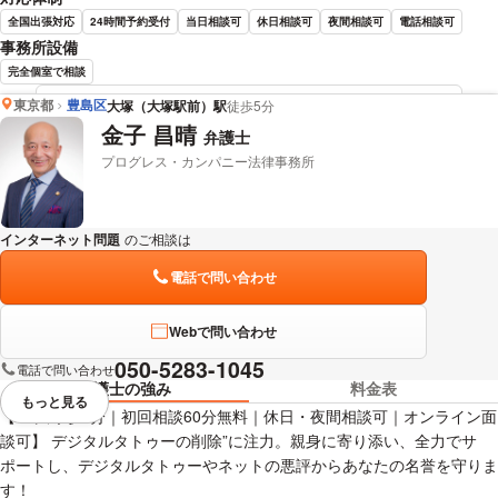
全国出張対応
24時間予約受付
当日相談可
休日相談可
夜間相談可
電話相談可
事務所設備
完全個室で相談
東京都
豊島区
大塚（大塚駅前）駅
徒歩5分
若井 亮 弁護士の詳細情報を見る
金子 昌晴
弁護士
プログレス・カンパニー法律事務所
インターネット問題
のご相談は
下記のリンクからお問い合わせください。
電話で問い合わせ
Webで問い合わせ
050-5283-1045
電話で問い合わせ
弁護士の強み
料金表
もっと見る
視覚的に省略されている要素を
【JR大塚駅7分｜初回相談60分無料｜休日・夜間相談可｜オンライン面
談可】 デジタルタトゥーの削除”に注力。親身に寄り添い、全力でサ
ポートし、デジタルタトゥーやネットの悪評からあなたの名誉を守りま
す！