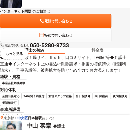
インターネット問題
のご相談は
下記のリンクからお問い合わせください。
電話で問い合わせ
Webで問い合わせ
050-5280-9733
電話で問い合わせ
弁護士の強み
料金表
もっと見る
視覚的に省略されている要素を
◆解決実績多数！爆サイ、５ｃｈ、口コミサイト、Twitter等◆弁護士
直通◆インターネット上の書込の削除請求・損害の賠償請求（慰謝料
請求）、刑事告訴等。被害拡大を防ぐため全力でお力添えします！
経験・資格
事業会社勤務経験
対応体制
全国出張対応
24時間予約受付
女性スタッフ在籍
当日相談可
休日相談可
夜間相談可
電話相談可
事務所設備
完全個室で相談
東京都
中央区
日本橋駅
徒歩2分
中山 泰章
弁護士
中山 和人 弁護士の詳細情報を見る