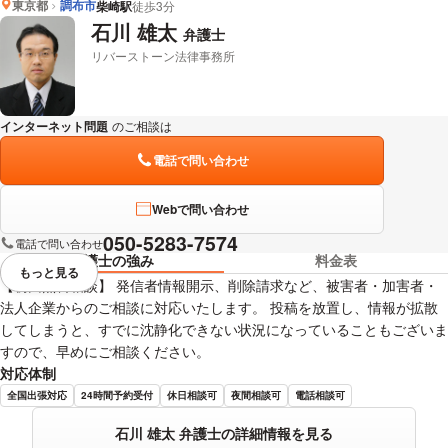
東京都
調布市
柴崎駅
徒歩3分
石川 雄太
弁護士
リバーストーン法律事務所
インターネット問題
のご相談は
下記のリンクからお問い合わせください。
電話で問い合わせ
Webで問い合わせ
050-5283-7574
電話で問い合わせ
弁護士の強み
料金表
もっと見る
視覚的に省略されている要素を
【初回無料相談】 発信者情報開示、削除請求など、被害者・加害者・
法人企業からのご相談に対応いたします。 投稿を放置し、情報が拡散
してしまうと、すでに沈静化できない状況になっていることもございま
すので、早めにご相談ください。
対応体制
全国出張対応
24時間予約受付
休日相談可
夜間相談可
電話相談可
石川 雄太 弁護士の詳細情報を見る