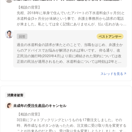
使って行い、調停委員が間に入って合意に向けた話を進めていくも
【質問2】
【相談の背景】
のですが、これによって話し合いが成立すれば、その合意に従って
③境界線を超えた場合には、罰則的なルールや法律等はないので
先程、2018年に単身で住んでいたアパートの下水道料金(1ヶ月分)と
木の所有者が剪定をしてくれることになるかと存じます。ただし、
しょうか
水道料金(3ヶ月分)が未納という事で、弁護士事務所から請求の電話
調停はあくまで話し合いによって進めるものであるので、相手が応
が来ました。私としては全く記憶にありませんが、払い忘れがあった
じなければ成立しません。
のかもと思い、現在の住所を伝えました。
このように、調停によっても問題が解決できない場合には、強制的
しかし、後から調べ時効があると知りました。水道料金の時効は現在
回答
ベストアンサー
に枝の切除を行うため、侵入してきた枝の切除を求める訴訟を提起
は5年かと思いますが、適用されたのは2020年からと思いますので、
する必要があります。この訴訟に勝訴すると、勝訴判決に基づいて
過去の水道料金の請求が来たとのことで、当職をはじめ、弁護士か
改正前の2年が適用されますよね？その為水道料金は時効だと思うの
強制執行を申し立て、木の所有者の費用負担で第三者に枝葉を切除
らのアドバイスでお悩みが解消されれば幸いです。 仰る通り、改
です。下水道は時効5年なので仕方ないと思いますが…。
させることになります。そして、この裁判で勝訴するためには、枝
正民法の施行時(2020年4月)より前に締結された契約については改
葉が敷地内に侵入していることや、侵入による被害や損害のおそれ
正前の民法が適用されるため、水道料金については時効は2年とな
【質問1】
について、被害を受けている側が立証しなければなりません。よっ
ります。 ただ、時効が完成した後に、料金の支払い等の債務が存
水道料金については時効の緩用を行いたいと思うのですが、弁護士事
て、枝葉と被害の実態がよくわかるように写真を撮るなどの工夫が
在することを承認した場合、いったん債務の存在を認めるような行
スレッドを見る
務所との電話で「請求書を送ってもいいか」という質問に承諾し現住
必要となります。以上のように、枝の切除を求める訴訟を提起する
為をした以上は、その行為の後で改めて時効を援用することは許さ
所を教えた場合、「支払いの意志あり」とされ時効は無効になってし
という方法は、手続に相応の時間と労力・費用が必要になるため、
れないとされています(最高裁判例昭和41年4月20日)。 ご質問者様
まうのですか？
まずは調停による解決を目指されるのがよろしいかと存じます。
が債務を承認したかどうかが問題になるところ、「請求書を送って
もいいか」という質問に承諾して現住所を教えたとのことですが、
消費者被害
これは支払いに同意したと判断される可能性があると思います。
未成年の受注生産品のキャンセル
もっとも、裁判になった場合、債務の承認があったことを証明しな
ければならないのは債権者側なので、電話口で口頭で話しただけで
【相談の背景】
あれば、録音等されていない限り証拠がある可能性は低いと思いま
3日前にフォトブックリングというものを17冊注文しました。その
す。
時、再作成なるボタンがあったため、注文後に受け取り先を変更する
ことが出来るのだと思い、受け取り先を変更しようとしました。する