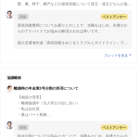
効取得の判断において重要な要素となります。
ます、賃貸人の責任がないとは断言できない状況かと存じます。
【質問1】
畳、襖、障子、網戸などの原状回復について貸主・借主どちらが負担
占有者が固定資産税を負担していない事実は、外形的・客観的にみ
この看板の状況の場合、賃貸人である私どもが責任を問われる可能性
するのかネットの情報が色々で正確なところがわかりません。穴が空
て「他人の所有権を排斥して占有する意思を有していなかった」と
よって、このような状況が続くと、賃貸人でいらっしゃるご質問者
は大きいでしょうか？
いたなどの過失は借主負担ということは理解できますが、普通の生活
回答
ベストアンサー
推認させる事情（他主占有事情）となり得ます。一方で判例では、
様も責任を問われる可能性がないとは言えませんので、早期の解決
をして古くなっていった場合（色褪せや使用による劣化・小傷など）
固定資産税を負担していなかった事実のみでは、他主占有事情とし
が望ましいかと存じます。
原状回復費用についてお困りとのことで、当職をはじめ、弁護士か
道路交通法上の許可をきちんと通っているか定かでなく、許可を取っ
の原状回復についてです。
て十分ではないとされた事案もあります。
らのアドバイスでお悩みが解消されれば幸いです。
た後の報告等も行政に行っているか不明です。
入居期間は18年になります。
●契約解除・原状回復について
アドバイスよろしくお願いいたします。
賃貸人側から立ち退きを要求するのであれば、立退料を支払えとの
国土交通省作成「原状回復をめぐるトラブルとガイドライン」で
要求があるとのことですが、立退料の支払いが必要なのは、「賃借
は、
【質問1】
人に契約違反がないけれども、契約を終了させても仕方がないとい
「襖紙や障子紙、畳表といったものは、消耗品としての性格が強
スレッドを見る
畳、襖、障子、網戸は消耗品であり壁紙のような経年劣化の対象とな
う理由」である正当事由の補完のために支払う必要がある場合です
く、毀損の軽重にかかわらず価値の減少が大きいため、減価償却資
らないので借主負担という記事も見かけますが、通常使用で古くなっ
産の考え方を取り入れることにはなじまないことから、経過年数を
たのに借主負担だとどうも腑に落ちません。正しくはどちらの負担で
本件ではそもそも、家賃の滞納や無断での転貸等、賃借人の側に契
考慮せず、張替え等の費用について毀損等を発生させた賃借人の負
しょうか？
約違反があると思われる事情がございますので、賃借人と賃貸人の
担とするのが妥当であると考えられる。」
協議離婚
間で「信頼関係が破壊された」として、賃貸人であるご質問者様に
とされています。
離婚時の年金第3号分割の拒否について
置かれましては、契約違反を理由として賃貸借契約を解除し、立退
料の支払いなしに立ち退きを要求できると考えられます
つまり、襖や障子、畳表を賃借人が毀損した場合には、経過年数に
【相談の背景】
（賃貸借契約においては、賃借人の軽微な契約違反のみでは契約の
関係なく、賃借人の負担で毀損した枚数を張替えることになりま
・離婚協議中（当人同士の話し合い）
解除をすることができない場合がありますが、本件の事情からする
す。しかし、襖や障子、畳表の損耗が経年変化や通常使用によるも
・私は会社員
と「信頼関係が破壊された」といえる余地は十分あると考えられま
のだけであれば、賃借人の負担で張替える必要はありません。
・妻はパート勤務
す）
・妻の2008年以降の第3号被保険期間は10年
ただ、「原状回復費は借主の負担とする」といった特約がある場合
回答
ベストアンサー
また、原状回復に関しても、契約の内容によりますが、契約の内容
もありますので、注意が必要です。
私は、親権や経済的補填を妻側に渡すことで第3号分割の申請をさせ
通り、もしくは契約の内容で定めがなければ通常の使用を超えるよ
年金分割についてお悩みとのことで、当職をはじめ、弁護士からの