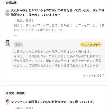
解です。
企業法務
したがって、ECサイトからでも出版社からでも、新品を購入する
見た目が宝石と似ているものに宝石の名前を使って売ったら、宝石の偽
場合であれば古物商許可は不要ですので、本件でも古物商許可は不
物販売として扱われてしまいますか？
要だと思います。
【相談の背景】
以上ご参考になれば幸いです。
例えば、見た目サファイアと似ている商品に「サファイア」という名
前をそのまま使って販売がしたいです。
アクリルやガラス細工、キュービックジルコニアで作ったストーンを
ネットで販売する予定です。（金額は高くても数百円程度です）
回答
ベストアンサー
ネット越しでも微妙な色のニュアンスが分かりやすいように、カラー
ご質問のような場合でしたら法的に問題はないと思います。
パターン名に宝石の名前を使おうと思っているのですが、偽物販売と
今回は、「優良誤認表示」に当たるとして景品表示法に抵触するか
言われてしまうのでは…と若干の不安があります。
否かが問題となります。優良誤認表示とは、商品やサービスの品質
（商品そのものの名前ではなく、レッドやブルーといったカラーパ
などについて実際のものよりも著しく優良であると示すことを言い
ターンの名前で使う予定です。[キラキラストーン カラー：イエ
ます。 優良誤認表示であるかどうかは、表示の受け手である一般
ローダイヤモンド]といったイメージです）
表示者に「著しく優良」と認識されるか否かという観点から判断さ
スレッドを見る
れますが、宝石でないものを宝石の名前で売る行為は、「優良誤認
もちろん本物の宝石ではないことが分かるような説明は明記します
表示」に当たるとして景品表示法に抵触する可能性があります。
が、もし説明を書いてあったとしても法律上良くないのであれば他に
もっとも、ご質問の場合だと、商品そのものの名前ではなく色名に
名前を付けます。
宝石の名前を使用していること、価格が宝石とは違い低価格である
管理費・共益費
分かりやすさは大切にしたいので、できたら宝石の名前をそのままカ
こと、本物の宝石でないと注意書きをしていることなどから、消費
ラーパターン名に使いたいです。
マンションの管理費を払わない世帯が増えてきて困っています。
者が誤認する可能性は低いといえ、優良誤認表示には当たらないと
思われます。
ご教授の程よろしくお願い致します。
【相談の背景】