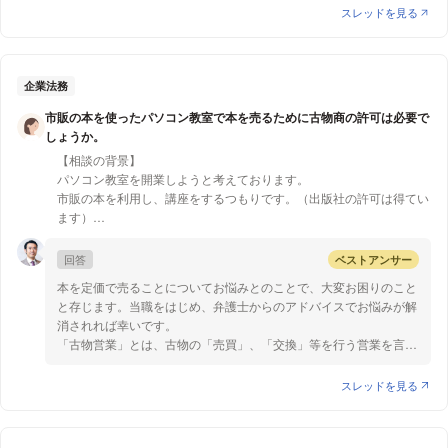
ている商品と、同一または類似する商品である必要があります。し
③撮影の場所、④撮影の目的、⑤撮影の態様、⑥撮影の必要性
スレッドを見る
たがって、ブランドのロゴマークを絵画の一部に使ったとしても、
等を総合考慮して、被撮影者の上記人格的利益の侵害が社会生活上
【質問1】
商標権侵害にはあたらないと考えられます。なお、このロゴマーク
受任の限度を超えるものといえるかどうか」
元社員への削除依頼に応じる義務は生じますでしょうか？
を用いた絵を鞄や財布などに印刷して販売した場合は商標権侵害と
を基準として判断しています。
断る場合、どのようなロジックで元社員に回答できうるでしょうか？
なる可能性があります。
当該動画が肖像権侵害にあたるかは、ご質問者様も仰っている通り
企業法務
（映像自体によると思うので、一般的な考え・回答で結構です）
映像自体によりますが、個人が特定できないような映し方であった
市販の本を使ったパソコン教室で本を売るために古物商の許可は必要で
質問2について
り、会社のイベントがプライベートな場ではなく屋外や公共の場で
しょうか。
商品を描いて販売する行為も法的な問題はないと考えられます。
開催されているような場合は、肖像権の侵害には当たらない可能性
【相談の背景】
が高いと考えられます。一方で、撮影の場所が撮影が予想されない
パソコン教室を開業しようと考えております。
前述のとおり、実用的な商品は基本的には著作権保護の対象とは
ような場所であったり、イベントの様子を公表する必要性があまり
市販の本を利用し、講座をするつもりです。（出版社の許可は得てい
なりません。商品を描いて販売する場合、問題になりそうなのは商
無いような場合は、肖像権侵害にあたりやすいと言えると思いま
ます）
品デザインを保護する意匠権です。
す。
そのため、講座の受講者には市販の本を事前に買ってもらう必要があ
ります。
ある商品が別の商品の意匠権を侵害しているかどうかは、物品の
以上参考になれば幸いです。
回答
ベストアンサー
用途と機能をみて判断されます。そして、靴や鞄などと絵は物品の
本を定価で売ることについてお悩みとのことで、大変お困りのこと
【質問1】
使用の目的や使用の状態が大きく違うことから、意匠権侵害は成立
と存じます。当職をはじめ、弁護士からのアドバイスでお悩みが解
市販の本を購入せずに講座に来たお客様に、本を定価で売る場合、古
しないといえます。裁判例でも、登山用具であるカラビナとカラビ
消されれば幸いです。
物商の許可は必要でしょうか。ECサイトで購入する予定です。もし
ナ型キーホルダーについて物品の類似性を否定しています。
「古物営業」とは、古物の「売買」、「交換」等を行う営業を言い
くは、出版社から直接仕入れたら、古物商は不要でしょうか？
ますので、古物を売却することのみを行う場合は、古物営業に該当
しません。
スレッドを見る
また、古物営業法では、「使用されない物品で使用のために取引さ
れたもの」は「古物」であると定めていますが、最初から転売目的
で新品を購入したような場合は古物ではないとするのが通説的な見