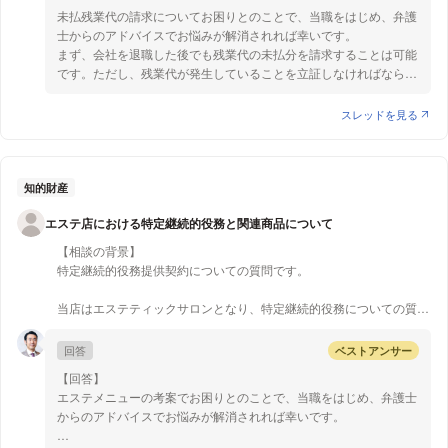
【質問1】
し、各生成AIの利用規約等で、著作権等の権利関係については細か
未払残業代の請求についてお困りとのことで、当職をはじめ、弁護
私のもとには前職から何の連絡もなく、説明もありません。
く確認してください。）
士からのアドバイスでお悩みが解消されれば幸いです。
退職した後では不払いだった残業代を受け取ることはできないので
なお、アナログでもデジタルかで、結論に差が出ることはないで
まず、会社を退職した後でも残業代の未払分を請求することは可能
しょうか。
しょう。
です。ただし、残業代が発生していることを立証しなければならな
いことと、残業代請求権の消滅時効が3年である（2020年4月1日以
【質問２】
降に発生する賃金について3年。それより前に発生した賃金につい
スレッドを見る
自己に著作権が認められるものを販売することには問題はないもの
ては消滅時効は原則2年となります。）ことに注意が必要です。
と考えられます。
残業代が発生していることを証明する証拠としては、以下のような
もっとも、そもそも生成AIが生成した画像が、他人の著作物の著作
ものが考えられます。
権を侵害している可能性もあります。そして、それをトレースして
知的財産
加筆修正したとしても、その他人の著作物の著作権を侵害している
・雇用されたときの書類
エステ店における特定継続的役務と関連商品について
可能性もあり、その場合に、それを販売することは他人の著作権を
…雇用通知書、雇用契約書、労働契約書など
侵害していることとなり得るので注意が必要です。
・就業規則のコピー
【相談の背景】
・始業、終業時刻を立証する資料
特定継続的役務提供契約についての質問です。
以上参考となれば幸いです。
…タイムカード、勤怠記録、日報、業務用アカウントの送受信記録
履歴、帰宅時のタクシーの使用履歴（領収書）など
当店はエステティックサロンとなり、特定継続的役務についての質問
・残業期間中の労働内容を立証する資料
でございます。
…残業指示書や残業承諾書、残業時間中に送信した業務用メールの
回答
ベストアンサー
履歴、業務日誌など
エステメニュー考案にあたって、確認したいことがございます。
【回答】
また、未払残業代請求をする方法としては、①会社と直接交渉す
エステメニューの考案でお困りとのことで、当職をはじめ、弁護士
コース期間：3ヶ月
る、②労働基準監督署に申告する、③労働審判で請求する、④
からのアドバイスでお悩みが解消されれば幸いです。
コース料金：49,000円
通常訴訟で請求する、が考えられます。
施術回数：3回