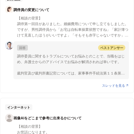
といけないんでしょうか。念の為動画と携帯のメモに日記ぽく書いて
記録とってます。
調停員の変更について
騒音が原因で頭痛や不眠、うつ病などの健康被害が生じた場合は、
民法709条および710条に基づいて、騒音の発生源である住人に対
【質問1】
【相談の背景】
し、慰謝料や引っ越し費用等の損害賠償を請求することができる場
慰謝料を取りたい。
調停第一回目がありました。婚姻費用について申し立てをしました。
合もあります。ただし、請求が認められるためには、騒音が「受忍
または、引越しして欲しい。
ですが、男性調停員から「お宅は自転車操業状態ですね」「家計簿つ
限度」を超えていることが必要となります。受忍限度とは、社会通
けて見直したほうがいいですよ」「そもそも赤字じゃないですか」と
念上、我慢できる程度のものか否かを示す基準となるもので、①
言われ、とても威圧的に感じました。調停自体5時間ほどかかってし
被害の内容、②侵害行為の内容、程度、③公法上の規制との関
まい、途中で裁判官も話し合いに入り…裁判所の閉まる時間を過ぎて
回答
ベストアンサー
係、④地域性、⑤被害防止のための代償措置等を総合的に考慮し
しまったのですが、その際男性調停員の方が早く終われと言わんばか
て判断されます。例えば、生活騒音に関する定めの有無は自治体に
調停委員に関するトラブルについてお悩みとのことで、当職をはじ
りに机を指でカタカタ鳴らしたり、夫から婚姻費用を一円も払われな
よりますが、規定のある自治体のものを参照すると、ほとんどが住
め、弁護士からのアドバイスでお悩みが解消されれば幸いです。
くなり困って調停を起こしたのですが、話している途中でだんだんと
宅地における夜間の許容できる騒音レベルを40～45デシベルとし
私が悪者なのかなと思い発言することも怖くなりました。結果、裁判
ています。このように、騒音が受任限度を超えていることや具体的
裁判官及び裁判所書記官については、家事事件手続法第１１条第１
官が計算した金額で合意したのですが…
な損害が発生していること、騒音と損害との因果関係等、請求が認
項「裁判官について裁判又は調停の公正を妨げる事情があるとき
められるための立証のハードルは高いものとなっています。そこ
は、当事者は、その裁判官を忌避することができる」（なお、裁判
スレッドを見る
【質問1】
で、まずは簡易裁判所で調停を行うという選択肢があります。調停
所書記官については第１３条第１項で準用）により、裁判官や裁判
次回は夫が申し立てた離婚調停があります。その際にもまた同じ調停
の場合、手続が簡便であり、ご自身で行うことが可能である点や、
所書記官をその手続に関する職務執行から排除することを求めるこ
員の方が対応をされるようです。調停員の方を変更することはできな
話し合いによる円満な解決が可能である点、費用が低額である点、
とが可能です。
いのでしょうか。次回の調停がすごく怖いです。
早期解決が目指せる点にメリットがあるといえます。また、話し合
インターネット
いで折り合いがつかず、調停不成立となった場合には、調停が不成
一方、家事調停委員については、忌避をすることができず、本件の
画像AIをどこまで参考に出来るかについて
立になったことを告知した日から２週間以内に訴訟を提起すること
場合、調停委員を変更することを求めることはできない（第１６条
で、調停の申立ての際に納付した手数料を、訴え提起の手数料に流
第１項）と考えられます。
【相談の背景】
用して訴訟に移行することができます。
お世話になります。