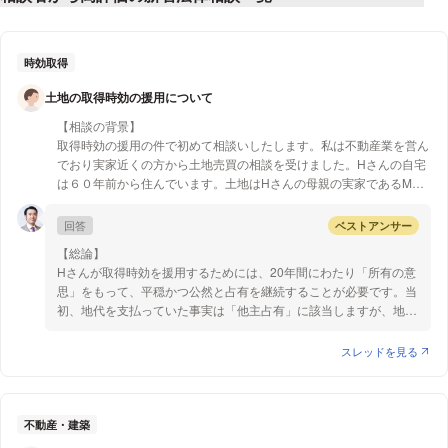
時効取得
土地の取得時効の援用について
【相談の背景】
取得時効の援用の件で初めて相談いしたします。私は不動産業を営ん
でおり実家近くの方から土地売買の相談を受けました。Hさんの自宅
は６０年前から住んでいます。土地はHさんの母親の実家であるMさ
んの名義となっています。（Hさんからみたら従兄）
この土地はHさんの母親が１２年前に他界し、その前は２０年間ぐら
回答
ベストアンサー
い地代を支払っていましたが、もう２０年も支払ってきたのでと母親
【総論】
が宣言し、約２０年前から地代の支払いを止めているとのことです。
Hさんが取得時効を援用するためには、20年間にわたり「所有の意
近所の人もあの家はHさんの土地と思っています。私はHさんに地代
思」をもって、平穏かつ公然と占有を継続することが必要です。当
を払わなくなってから２０年経っているのか確認中です。近所でもM
初、地代を支払っていた事実は「他主占有」に該当しますが、地代
さんはとっても偏屈な方で有名でその人が地代を取っていないのも腑
の支払いを拒絶し「所有の意思の表示」を行った、あるいは相続を
に落ちません。
契機として独自の事実的支配を開始したと認められる場合には、
スレッドを見る
「自主占有」への転換が認められる可能性があります。固定資産税
【質問1】
を登記名義人であるMさんが支払っている事実は、Hさんにとって
土地の固定資産税は登記名義人のMさんが支払っていますが占有者の
不利な「他主占有事情」の一つとして考慮されますが、これのみで
Hさんは取得時効の援用はできますか？
直ちに時効取得が否定されるわけではありません。裁判所は、管理
不動産・建築
使用の状況や周囲の認識など、外形的・客観的な諸事情を総合的に