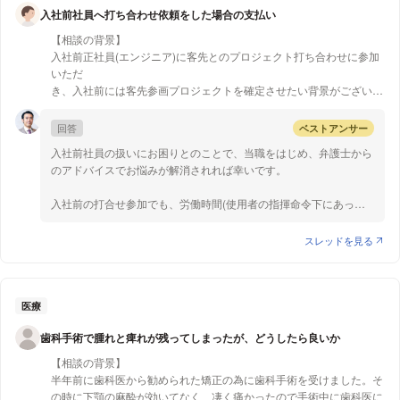
12月の雪としては、41年振りの雪でした
入社前社員へ打ち合わせ依頼をした場合の支払い
41年ぶりの大雪であったという事情も鑑みると、不可抗力であると
して質問者様の責任は否定される可能性が高いのではないかと思い
【相談の背景】
ます。
入社前正社員(エンジニア)に客先とのプロジェクト打ち合わせに参加
いただ
もっとも、瑕疵の有無や責任を負うかどうかは個別の事情によって
き、入社前には客先参画プロジェクトを確定させたい背景がございま
変わってきますので、一度お近くの弁護士事務所等に相談してみる
す。
ことをおすすめします。
現場常駐型の派遣、S E Sを行っております。
回答
ベストアンサー
以上ご参考になれば幸いです。
入社前社員の扱いにお困りとのことで、当職をはじめ、弁護士から
【質問1】
のアドバイスでお悩みが解消されれば幸いです。
入社前社員を客先とのプロジェクト打ち合わせに参加させた場合、研
修費用などの名目で手当を払わないといけないのか？仮に支払いが発
入社前の打合せ参加でも、労働時間(使用者の指揮命令下にあっ
生する場合、社員ではまだない状態で、どのような名目で支払うべき
て、労務提供のため現実に拘束されている時間)として認められる
か？
場合は、賃金の支払い義務があります。
スレッドを見る
そして、労働時間にあたるかを判断するにあたっては、参加が強制
であるかどうかが重要です。したがって、入社前の打合せ参加が自
由参加で、出席しないことについて何ら不利益も定められていない
ときには、労働時間とはなりませんが、業務命令として参加が義務
医療
付けられているような場合や、名目上は任意参加でも参加しないこ
歯科手術で腫れと痺れが残ってしまったが、どうしたら良いか
とが不利益になる可能性が大きい場合は、労働時間にあたり賃金を
支払う必要があります。
【相談の背景】
半年前に歯科医から勧められた矯正の為に歯科手術を受けました。そ
名目としては、労務の提供に対して支払われることが示されていれ
の時に下顎の麻酔が効いてなく、凄く痛かったので手術中に歯科医に