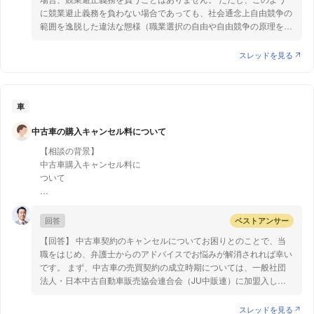
そしたら、会社から連絡があり、『似た事業をすると聞いた。それな
に競業避止義務を負わない場合であっても、社会通念上自由競争の
ら、会社に許可をもらうのが筋だろう。だから、誓約書にサインしな
商品が届いた後でも、商品は返還しなければいけませんが、契約を
範囲を逸脱した違法な態様（職業選択の自由や自由競争の原理を逸
いと見えるぞ』と。
取り消すことはできます。
脱する態様）で、会社の顧客を奪取した場合には、その行為は不法
また、未成年者取消は口頭でも可能ですが、トラブル防止のために
行為に当たります。具体的には、会社の営業秘密に係る情報を用い
スレッドを見る
退職後の事を会社に言うこと、ましてや許可をもらう必要があるので
もはがきなど書面を通して行うことが望ましいです。取消は未成年
たり、会社の信用をおとしめたりするなどの不当な方法で営業活動
しょうか？
者本人、法定代理人どちらからも行えます。今回の場合は「再作
を行ったような場合です。 これに対し、判例では、退職のあいさ
このまま、同業なんてしませんと、とぼけて、誓約書もサインしない
成」という誤解を生むような表現であったことを主張せずとも未成
つの際などに取引先の一部に対して独立後の受注希望を伝え、取引
ままでいいでしょうか？
年取消が行えると思います。 まずは、不明な点があれば、お住ま
先の営業担当であったことに基づく人的関係等を利用する程度であ
車
いの自治体の消費生活センターに問い合わせていただくのがよいか
る場合には不法行為とはならないとしています（最高裁平成22年3
独立した事が退職後会社に発覚して、退職金を不支給にするとか返済
中古車の購入キャンセル料について
と思います。
月25日判決。三佳テック事件）。 以上より、ご質問のように、顧
を求められたりとあるのでしょうか？
客や契約先に退職後独立する事を告げ、その結果ご質問者様に依頼
【相談の背景】
が来たという場合、会社の営業秘密に係る情報を用いたり、会社の
ちなみに、競業避止義務の文面は、『退職後3年間は同業への転職、
中古車購入キャンセル料に
信用をおとしめたりするなどの不当な方法でこれを行った場合でな
開業、設立を禁止する』
ついて
ければ、不法行為として違法となることはないかと存じます。 以
また、退職金規定には
上、ご参考になれば幸いです。
『退職後、懲戒解雇事由が発覚した場合、退職金の返還を求める、損
4日前に隣県の
害賠償を求める』
中古車店をたずね、
回答
ベストアンサー
と記載があります。
翌日朝に先方からのメールに
【回答】 中古車契約のキャンセルについてお困りとのことで、当
返信のかたちで
職をはじめ、弁護士からのアドバイスでお悩みが解消されれば幸い
【質問1】
購入の返事をしました。
です。 まず、中古車の売買契約の成立時期については、一般社団
会社に許可をもらわず、誓約書書にもサインを断り。退職後発覚した
メールにはキャンセル料が
法人・日本中古自動車販売協会連合会（JU中販連）に加盟入して
場合、退職金の返還、損害賠償請求が通るのでしょうか？
車両価格の10%かかるとの
いる販売店の場合、「自動車注文書標準約款」において、①自動
記載もありました。
車の引渡し（納車）が行われた日、②自動車の名義登録が完了し
スレッドを見る
本日事情により、