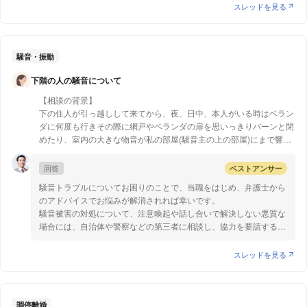
あります。相続人や受遺者である場合には、亡くなる3年以内に生
スレッドを見る
前贈与をおこなったとしても、相続発生時に相続財産に贈与額が加
どなたにあげたかも分かりませんが、私たちが贈与税・相続税などを
算され、相続税が課税されてしまいます。
払う必要が出てくるのではと心配です。
一方、相続人と受遺者以外が相手であれば、相続税や贈与税を質問
者様や相続人の方々が負担する必要は基本的にないかと思われま
騒音・振動
【質問1】
す。
・贈与した相手が分からないが、はっきりさせる必要があるのか
下階の人の騒音について
・相続税、贈与税などが、私たち相続人にかかってこないか
以上、参考になれば幸いです。
【相談の背景】
下の住人が引っ越しして来てから、夜、日中、本人がいる時はベラン
ダに何度も行きその際に網戸やベランダの扉を思いっきりバーンと閉
めたり、室内の大きな物音が私の部屋(騒音主の上の部屋)にまで響い
て来ます。管理会社へ動画を見せたら相手に注意はしてくれたのです
が、効果が無く再度管理会社から騒音主に電話したら、電話に出て来
回答
ベストアンサー
れなくなりポストに手紙を管理会社が投函したのですが、いまだ効果
騒音トラブルについてお困りのことで、当職をはじめ、弁護士から
が薄く、管理会社より引き続き見てて下さいと言われたので毎週騒音
のアドバイスでお悩みが解消されれば幸いです。
の動画とうをメールで報告していたのですが、今日管理会社から連絡
騒音被害の対処について、注意喚起や話し合いで解決しない悪質な
が来て、もう動画は入りません。深夜0:00〜朝6:00までに何度もあれ
場合には、自治体や警察などの第三者に相談し、協力を要請するこ
ば報告下さい。それ以外の時間なら遅く帰って来て動いてる人もいる
とも有効です。度を越えた耐え難い騒音が発生している場合は、警
し、人それぞれ感じ方が違うのでとも言われました。管理会社は引き
察に連絡すると注意してくれる場合が多いようです。なお、軽犯罪
スレッドを見る
続き騒音主には連絡をしていきます。ポストに手紙を投函したからと
法第1条14号では「公務員の制止をきかずに、人声、楽器、ラジオ
言って、これで終わりにはしませんと言いつつも、私が管理会社に騒
などの音を異常に大きく出して静穏を害し近隣に迷惑をかけた者」
音主に電話してるのか聞いたら、タイミングが合わなくて以前ほど電
は「拘留または科料に処する」と定められており、警察からの注意
話してません。とまで言われました。やはり、私は泣き寝入りしない
には一定の効果が期待できると思います。
調停離婚