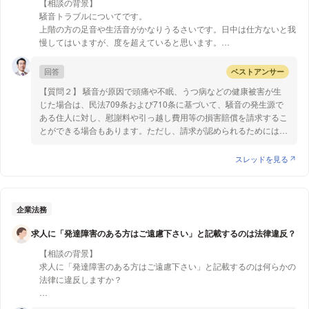
【相談の背景】
です。 以上ご参考になれば幸いです。
騒音トラブルについてです。
上階の方の足音や生活音がかなりうるさいです。日中は仕方ないと我
慢してはいますが、度を超えていると思います。
たまにですが、夜中に掃除を始め、掃除機をかけます。
ある日、頭に来て直接やめてもらえないかと言いにいきました。
回答
ベストアンサー
相手も自覚があるようで、すみませんと言ってその場は収まりまし
【質問２】 騒音が原因で頭痛や不眠、うつ病などの健康被害が生
た。
じた場合は、民法709条および710条に基づいて、騒音の発生源で
しかし、こういった事が続くと精神的に参ってしまいます。何か相手
ある住人に対し、慰謝料や引っ越し費用等の損害賠償を請求するこ
を止める方法はないでしょうか。
とができる場合もあります。ただし、請求が認められるためには、
騒音が「受忍限度」を超えていることが必要となります。受忍限度
【質問1】
とは、社会通念上、我慢できる程度のものか否かを示す基準となる
スレッドを見る
相手に夜中は静かにしてほしいです。
もので、①被害の内容、②侵害行為の内容、程度、③公法上の
管理会社の注意では静かにならないので、弁護士に介入してもらう事
規制との関係、④地域性、⑤被害防止のための代償措置等を総合
は可能ですか？
的に考慮して判断されます。例えば、生活騒音に関する定めの有無
は自治体によりますが、規定のある自治体のものを参照すると、ほ
企業法務
【質問2】
とんどが住宅地における夜間の許容できる騒音レベルを40～45デ
また、精神的に参っているので相手に慰謝料なり引っ越しの負担など
求人に「発達障害のある方はご遠慮下さい」と記載するのは法律違反？
シベルとしています。このように、騒音が受任限度を超えているこ
してもらえないでしょうか？
とや具体的な損害が発生していること、騒音と損害との因果関係
【相談の背景】
等、請求が認められるための立証のハードルは高いものとなってい
求人に「発達障害のある方はご遠慮下さい」と記載するのは何らかの
ます。そこで、まずは簡易裁判所で調停を行うという選択肢があり
法律に違反しますか？
ます。調停の場合、手続が簡便であり、ご自身で行うことが可能で
ある点や、話し合いによる円満な解決が可能である点、費用が低額
雇用ではなく、業務委託契約の募集です。