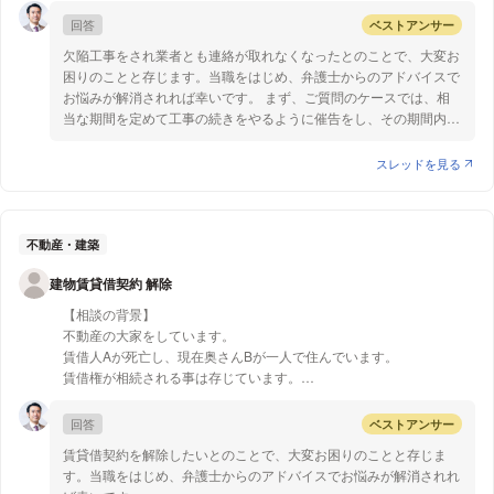
「時効の完成猶予」）、裁判所の判決等を取得した場合は、時効期
た。
間がリセットされます（＝「時効の更新」）（同法147条1項
回答
ベストアンサー
工事内容
等）。また、裁判手続をとることまでせずとも、滞納者に対して催
欠陥工事をされ業者とも連絡が取れなくなったとのことで、大変お
既存フェンスの高さを希望の高さにしてほしい。
告を行うことにより、6か月間時効の完成を先延ばしにすることが
困りのことと存じます。当職をはじめ、弁護士からのアドバイスで
ウッドデッキ取り付け。
できます（同法150条1項）。この催告の方法に制限はありません
お悩みが解消されれば幸いです。 まず、ご質問のケースでは、相
立水栓を高く。
が、催告を行ったことを確実に証拠化するため、配達証明付きの内
当な期間を定めて工事の続きをやるように催告をし、その期間内に
腰高さの花壇作成。
容証明郵便により行うことをお勧めします。なお、この方法で時効
残りの工事が行われなければ、契約を解除することができます(民
カーポート取り付け。
完成の先延ばしができるのは1回限りなので、注意が必要です（同
法541条)。そして、その期間内に履行の追完がない時は、代金の減
スレッドを見る
土の部分をコンクリート。
法150条2項）。
額を請求することができます(民法563条)。ご質問の場合ですと、
こちらの工事を依頼し契約書には完成日、9月末と記載もあり社長さ
③マンションの価値について 近年、東京都がマンション管理状況
不完全とはいえ工事自体はある程度行われているようなので、全額
んとの直接の打ち合わせで土、日は近隣高齢者や休日の方がいるため
の客観的基準を設けるとともに、各マンションがこの基準をどの程
返金を求めるのは難しいかと思います。
平日の工事で了解していただき工事開始しました。
度遵守しているかを管理する「マンションの管理状況届出制度」を
次に、債務不履行に基づく損害賠償請求(民法415条1項)が可能で
不動産・建築
実際工事は1日来て2週間こなかったり雨の日だけきたり、平日全然来
設け、この動きが他県にも広がっています。この管理状況の中に
す。他の業者に頼んだ際に発生した費用は、これを根拠に請求でき
ない週に土曜日だけこられたりで、完成日になっても完成せず近隣か
は、「管理費の滞納状況」も含まれているため、今後、管理費の滞
建物賃貸借契約 解除
ると思います。また、債務不履行を理由として慰謝料請求をするこ
らも苦情がきている為、社長さんに連絡すると今週中に終わりますと
納が多いと、当該マンションの購入が避けられて過疎化が進み、ひ
とも考えられます。しかし債務不履行と生じた「損害」との間に因
言われ全然終わらず工事自体施行ミスが多々あり欠陥も多々あり社長
【相談の背景】
いてはマンションの資産価値が低下するなどの影響を与えることと
果関係が認められることが必要となります。工事が契約通りに行わ
さん、工事部長さんに連絡したところ次の日から連絡が取れなくなり
不動産の大家をしています。
なることも考えられます。 以上、ご参考になれば幸いです。
れなかったことと、負った精神的苦痛の因果関係を立証すること
ました。
賃借人Aが死亡し、現在奥さんBが一人で住んでいます。
は、難しいと思います。
今現在工事も途中のままです。
賃借権が相続される事は存じています。
お庭には廃材など置きっぱなしで子供達とお庭で遊ぶこともできませ
Bは外国人で日本語はカタコトです。
ん。
簡単な会話しかできず、契約や手続きに関する事は意思疎通できませ
回答
ベストアンサー
詳しい方に確認してもらったら欠陥工事で地震などで倒れてくる危険
ん。
賃貸借契約を解除したいとのことで、大変お困りのことと存じま
があると言われ毎日不安です。
契約書には、賃借人は連帯保証人を立てる事、連帯保証人が欠けた時
す。当職をはじめ、弁護士からのアドバイスでお悩みが解消されれ
私としては、全額返金、他の業者に頼む修理費、精神的苦痛にとも
は賃貸人が承諾する者を連帯保証人に立てる事が明記されています