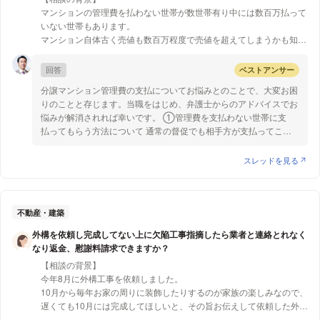
マンションの管理費を払わない世帯が数世帯有り中には数百万払って
【質問1】
いない世帯もあります。
見た目が宝石と似ているものに宝石の名前を使って売ったら、宝石の
マンション自体古く売値も数百万程度で売値を超えてしまうかも知れ
偽物販売として扱われてしまうのでしょうか？
ません。
このままでは不公平で払わない世帯が増えるかも知れません。
回答
ベストアンサー
またマンションの価値も下がるのではないかと思います。
分譲マンション管理費の支払についてお悩みとのことで、大変お困
管理費の蓄えも多くないので崩壊してしまうのではないかと心配で
りのことと存じます。当職をはじめ、弁護士からのアドバイスでお
す。
悩みが解消されれば幸いです。 ①管理費を支払わない世帯に支
払ってもらう方法について 通常の督促でも相手方が支払ってこな
・分譲型マンションです
い場合には、内容証明郵便による催促を行う方法が考えられます。
・自主管理で管理会社などは通していません
この場合、もし以降も支払がなければ、今度は裁判手続に移行する
スレッドを見る
・20世帯以下の小さなマンションです
等の内容を含むものとすることが重要となります。 内容証明郵便
による督促に対しても支払がない場合、裁判手続に移行することと
【質問1】
なります。 裁判手続には、支払督促、少額訴訟、通常の訴訟手続
分譲マンションで管理費を払わない世帯に払って貰う方法はないで
などのさまざまな方法がありますので、具体的な事情に応じて適切
不動産・建築
しょうか？
な方法を選ぶことが重要です。 さらに訴訟で勝訴判決が出てもな
時効などは有りますか？
外構を依頼し完成してない上に欠陥工事指摘したら業者と連絡とれなく
お、相手方が支払わない場合には、最終手段として、相手の財産を
マンションの価値などが下がりますか？
なり返金、慰謝料請求できますか？
差し押さえて、その財産を換価した金銭から滞納管理費を回収する
よろしくお願い致します。
【相談の背景】
こととなります。
今年8月に外構工事を依頼しました。
②時効について 管理費の時効は、通常、管理費の発生から5年で
10月から毎年お家の周りに装飾したりするのが家族の楽しみなので、
す（民法166条1項1号）。ただし、時効完成前に訴訟等の裁判手続
遅くても10月には完成してほしいと、その旨お伝えして依頼した外構
を行った場合、その手続が終了するまでの間、時効は完成せず（＝
業者さん了解し請負契約書を交わして、費用の半分をお支払いしまし