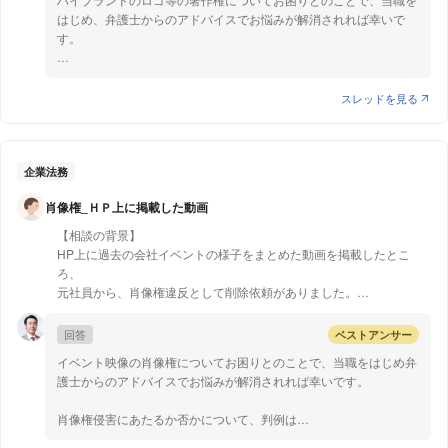
【質問1】
また、債務不履行に基づく損害賠償請求を行う場合は、権利を行使
はじめ、弁護士からのアドバイスでお悩みが解消されれば幸いで
例えばブランドのロゴマークを絵に入れて販売した場合、法律的には
することができることを知った時から5年、権利を行使することが
す。
どうなりますか？(絵はロゴ以外、自作のオリジナルとします)
できる時から20年で時効が成立するので、それ以降は損害賠償請求
ができなくなります。
質問1について
【質問2】
以上から、ご質問の場合は半年の経過ですので、時効にはまだか
スレッドを見る
また、ブランドのロゴマークは使わず、商品(靴や鞄、香水など)を描
かっておらず、訴訟での損害賠償請求は可能であると存じます。
ブランドのロゴマークを絵に入れて販売する場合は、法的な問題は
いて販売する行為は法律的にどうなりますか？(絵は商品以外、自作
ないと考えられます。
のオリジナルとします)
ブランドのロゴマークを用いた品を販売する場合、問題になりそう
企業法務
なのは著作権と商標権です。
肖像権_ＨＰ上に掲載した動画
まず、著作権については、著作権法で保護される著作物として認め
【相談の背景】
られるには「創作性」が必要ですが(著作権法2条1項1号)、主に文
HP上に過去の会社イベントの様子をまとめた動画を掲載したとこ
字の字体を基礎とするロゴマークにはこの創作性が無いことから、
ろ、
ロゴマークは著作権法では保護されません。また、著作権法では、
元社員から、肖像権違反として削除依頼がありました。
実用品と結びついて使われる「応用美術」は原則として保護の対象
とならないところ、ロゴマークは実用性を有し産業に利用されるも
当社としては、該当者の同意をとっておりませんでしたが、①映像
回答
ベストアンサー
のであることから、上記の応用美術にあたると考えられ、やはり著
自体が一瞬であったこと、②客観的に考えて、ごくありふれた状況
作権保護の対象にはならないといえます。
イベント映像の肖像権についてお困りとのことで、当職をはじめ弁
描写の一部で不適切なコンテンツとは考えられないこと、を理由に削
護士からのアドバイスでお悩みが解消されれば幸いです。
除する必要があるのか懐疑的です。
次に商標権についてですが、ロゴマークを使った商品が商標権侵
害と認められるためには、その商品が登録商標の「指定商品」（登
肖像権侵害にあたるか否かについて、判例は
このような場合、元社員に対して、どのような対応をとれば良いのか
録商標を使用する対象として指定されている商品）として列挙され
「①被撮影者の社会的地位、②撮影された被撮影者の活動内容、
苦慮しております。