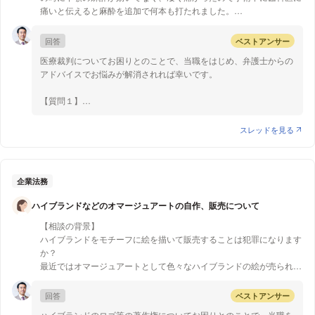
ばよく、「研修手当」等の名目でも問題ありませんし、日程が入社
痛いと伝えると麻酔を追加で何本も打たれました。
日に近い場合は初任給に上乗せして支給することも可能です。
手術して数日間は痛みがあるとの説明を受けたので、我慢して過ごし
ましたが、１ヶ月経っても下顎の手術の痛みは50%程度残ったままで
回答
ベストアンサー
した。その為、矯正は諦め、その歯科を通院するのをやめました。暫
医療裁判についてお困りとのことで、当職をはじめ、弁護士からの
く自分で様子を見ていましたが、半年後の今も下顎は少し腫れてい
アドバイスでお悩みが解消されれば幸いです。
て、痒みと痺れがあり、困ってます。
【質問１】
【質問1】
ご質問の趣旨は、半年前の歯科手術について訴える場合、「時効」
半年前ですが、今から歯科医を訴える事は出来ますか？
（権利が一定期間行使されない場合、権利が消滅する）にかかって
スレッドを見る
しまい、訴えることができないのではないかということと存じま
【質問2】
す。
訴える以外に、他にどの様な手段がありますか？
ご質問によると、歯科手術を受けられたのは半年前とのことですの
で、2021年のことであるのを前提にお答え致します（民法改正に
企業法務
より、歯科手術が2020年3月31日以前のことですと、時効期間が異
ハイブランドなどのオマージュアートの自作、販売について
なります。ただし、時効にかかっていないという結論に差はありま
せん。）。
【相談の背景】
時効期間や時効がはじまる起算点は、損害賠償請求するにあたって
ハイブランドをモチーフに絵を描いて販売することは犯罪になります
用いる法的な根拠ごとに異なります。
か？
まず、不法行為に基づいて損害賠償請求を行う場合は、損害および
最近ではオマージュアートとして色々なハイブランドの絵が売られて
加害者を知った時（被害者側が、医療事故の内容をある程度理解で
います。もし犯罪生がないのなら私も自分で描き、販売したいと考え
きるほどの十分な検討期間を経過した時）から5年、医療ミスが発
ています。
回答
ベストアンサー
生した時から20年で時効が成立します。よって、これ以降、損害賠
償請求ができなくなります。
ハイブランドのロゴ等の著作権についてお困りとのことで、当職を