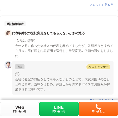
も集団で説明がなされている状況であり、職員の方々は諦めモード
が存在するものとします。
スレッドを見る
になっているとのことですが、上記のように使用者側との労働紛争
【質問1】
になった場合、従業員に十分な説明を行ったか、その同意がどの程
原則として、準委任契約は各当事者がいつでも解除することができ
この場合、当社はB社に対し、一方的に不利な期間に解約を行なった
度得られているかといったことも証拠となり得ますので、もし同意
ます（民法６５１条１項、６５６条）。
として損害賠償を請求できるものでしょうか？
書に署名をする等を求められた場合には、慎重に対応されるべきと
そのうえで、６５１条２項は、「前項の規定により委任の解除をし
登記情報請求
存じます。 以上、ご参考になれば幸いです。
た者は、次に掲げる場合には、相手方の損害を賠償しなければなら
代表取締役の登記変更をしてもらえないときの対応
ない。」としており、同項１号は「相手方に不利な時期に委任を解
除したとき」と規定しています。
【相談の背景】
今年２月に作った会社Ａの代表を務めてましたが、取締役Ｂと揉めて
不利な時期とは、一般に、受任者が事務処理の準備をやりかけた時
９月末に辞任届を内容証明で送付し、登記変更の依頼の通知をしまし
期をいうものと考えられます。
た。
※私とBのみの２名の会社
本件では、AがBとの契約を解除し、その結果Bが貴社との契約（以
回答
ベストアンサー
下、「本件契約」といいます。）を解除したものと思いますが、B
その後、会社Ａの顧問弁護士から連絡がきて、
による本件契約の解除により、貴社が取り掛かっていたシステム業
①
私の辞任に際して、会社で協議すべき事項(後任の役員、私が担当し
務が無駄になった場合、Bによる解除は「不利な時期」にされたも
会社に登記の対応をしてもらえないとのことで、大変お困りのこと
ていた業務等の引継ぎ、損害賠償、経費等の清算等)があるといわれ
のとして、貴社はBに対し、損害賠償請求をすることができると思
と存じます。当職をはじめ、弁護士からのアドバイスでお悩みが解
てます。
います。
消されれば幸いです。
私は顧問弁護士には、以下内容でメールにて返信しております。
なお、損害賠償請求の対象となるのは、契約が解除されなければ貴
【質問１】
スレッドを見る
社が得たであろう利益になると考えられています。
どうしても会社が登記に応じてくれない場合、最終的には訴訟を提
①後任の役員について
Web
LINE
起して辞任登記をするよう請求していくことになると思います。
電話
⇒会社の定款には「取締役は１名以上とする。１名のときは当該役員
問い合わせ
問い合わせ
問い合わせ
Bからの反論としては、Aによる契約の解除が原因で本件契約を解
を取締役社長とする。」とあり、後任の役員の選定は必要ないかと。