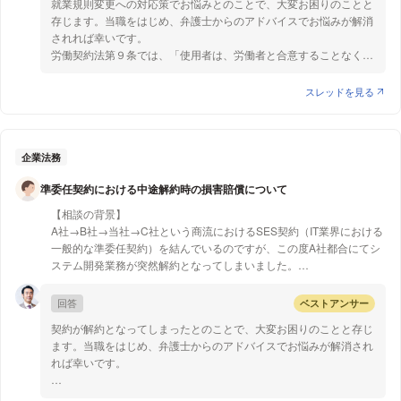
就業規則変更への対応策でお悩みとのことで、大変お困りのことと
私の時は①定年が65か60になり、その後は非正社員雇用となる予定
かるおそれがあるように思います。
存じます。当職をはじめ、弁護士からのアドバイスでお悩みが解消
だとのお話でした。
されれば幸いです。
面談は全職員に対して行なわれ、一部のパートさんは集団での説明で
労働契約法第９条では、「使用者は、労働者と合意することなく、
した。
就業規則を変更することにより、労働者の不利益に労働契約の内容
他の従業員から話を聞くと、②夜勤をやらない社員は正社員から準
である労働条件を変更することはできない。ただし、次条の場合
スレッドを見る
社員へ変更、③夜勤手当の減額、④年間休日から祝日休みをなくす
は、この限りではない。」と定められており、次条の第１０条で
ので今より休みが減るという内容があったそうです。
は、労働条件の不利益変更は、就業規則の変更に合理性があり、そ
①に関しては現就業規則に65歳定年、以降嘱託職員へ移行となって
の就業規則が周知されている場合に限っては、変更後の労働条件も
おりますが、現状では70歳以上の方もバリバリ正社員で働いていま
有効になると定められています。よって、ご質問の①～④に対抗
企業法務
す。また、現就業規則は数年前に改訂されたのですが、全体会議で社
する術といたしましては、この合理性の有無を裁判で争うという方
長から今後は60から65歳に定年年齢を引き上げすると一方的に説明
準委任契約における中途解約時の損害賠償について
法になるかと存じます。 そして、このような不利益な変更にあ
され、変更されたものとなっています。
たる例としては、賃金の引下げ、手当の廃止、労働時間の変更、年
来月４月施行に向けて就業規則の作成に取組んでいて、意見を述べて
【相談の背景】
間休日の削減、福利厚生の廃止や減額が挙げられますので、ご質問
も絶対に決行すると考慮してもらえない状態です。
A社→B社→当社→C社という商流におけるSES契約（IT業界における
者様の場合もこれに該当する可能性はあると考えられます。ただ
特に②〜④に該当する職員たちは何か言っても強行されるんだろう
一般的な準委任契約）を結んでいるのですが、この度A社都合にてシ
し、どのような事情があれば変更に合理性が認められるかという点
から、どうにもならないよねと諦めモードになっています。
ステム開発業務が突然解約となってしまいました。
については、従業員の受ける不利益の程度、労働組合などとの交渉
の状況、変更内容の相当性、そのほかの事情といった要素を考慮し
【質問1】
解約前の事前通知等は特になく、解除日当日に突然告知を受け翌日以
回答
ベストアンサー
て判断され、どの項目について変更を行うかによっても用いられる
①〜④に関して、何か対抗出来る術はないでしょうか？
降の業務が急遽滅失し、本来得られたはずの収益を得ることができな
判断基準が異なってきます。 以上の通り、不利益な変更に該当
契約が解約となってしまったとのことで、大変お困りのことと存じ
このまま、会社側からの変更を受け入れなければならないのでしょう
くなりました（代替の業務を探すとしても一定のリードタイムがかか
するか、合理的な変更といえるか否かの判断は個別具体的な事情を
ます。当職をはじめ、弁護士からのアドバイスでお悩みが解消され
か。
ります）
元になされますので、まずはお近くの専門家にご相談されることを
れば幸いです。
お勧め致します。
契約条項によることは十分承知ですが、一般的な準委任契約に基づく
なお、現在、面談が全職員に対して行なわれ、一部のパートの方に
４社間で１個の契約をしたのではなく、それぞれの間に準委任契約
ものとしてご回答いただけますと幸いです。