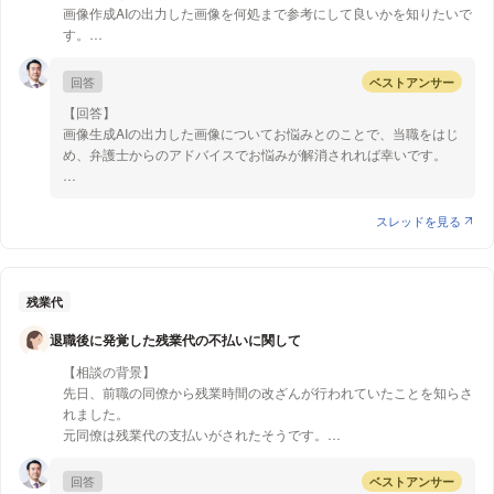
以上、ご参考になれば幸いです
以上参考になれば幸いです。
画像作成AIの出力した画像を何処まで参考にして良いかを知りたいで
す。
また最終的には作品の販売を目標にしている為、どのようにAIを活用
すれば、法に抵触しないか、倫理上問題ないかについても知りたいで
回答
ベストアンサー
す。
【回答】
画像生成AIの出力した画像についてお悩みとのことで、当職をはじ
【質問1】
め、弁護士からのアドバイスでお悩みが解消されれば幸いです。
AIが出力した画像をトレースし、その後ある程度加筆修正した場合、
トレースした画像の著作権は誰にあるのでしょうか。
【質問１】
また、デジタルでトレスした場合と、アナログでトレスした場合で違
生成AIの生成物について、基本的には著作物性が認められず、著作
スレッドを見る
いはあるのでしょうか。
権は発生しません。
AI生成物に著作物性が認められるためには、AI生成物を生み出す過
【質問2】
程において、人の思想や感情を創作的に表現した「創作意図」があ
質問1にて作成した作品を販売することは問題ないでしょうか。
ること、創作過程において具体的な表現結果を得るための人による
残業代
「創作的寄与」があることが必要です。
退職後に発覚した残業代の不払いに関して
生成AIの生成物なら、人が具体的な表現結果に創作的な関与をして
おらず、著作物には該当しないので、著作権は認められないという
【相談の背景】
ことになります。
先日、前職の同僚から残業時間の改ざんが行われていたことを知らさ
もっとも、生成AIの生成物にある程度加筆修正した場合、それが創
れました。
作的なものと呼べるレベルに達している場合は、トレースした画像
元同僚は残業代の支払いがされたそうです。
の著作権は加筆修正した人間にあるということになると考えられま
残業時間の改ざんが行われた期間は私も在職していました。
す。一方、単なるトリミングや色調の補正程度では創作的なものと
回答
ベストアンサー
は言えず、人間に著作権が認められることは無いでしょう。（ただ