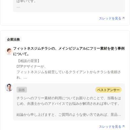
ば幸いです。
なって慰謝料請求できますか？
が、実際はAには家賃債務保証会社Cに加入してもらっており、連帯
保証人欄にはCの社名が記載されています。
質問1について
【質問1】
A死亡後、C社に対し、AC間の契約をBCの契約として継続できない
住居は生活や事業の基盤であることから、賃貸借契約を解除できる
スレッドを見る
この場合、全額返金、他の業者に頼む修理費、精神的苦痛にともなっ
か問合せたところ、Aの立替債務が残っている、清算されたとしても
場合というのは、些細な契約違反があっただけでは足りず、「賃貸
て慰謝料請求できますか？
継続はできないと否認されました。
人と賃借人との間の信頼関係を破壊するような重大な契約違反」が
他の保証会社に申し込んでも、Bには十分な収入がないので審査承認
あったことが必要とされています。連帯保証人が欠けていることが
がおりません。
信頼関係を破壊するような重大な契約違反に当たるかですが、賃借
企業法務
また、連帯保証人になってくれる人もいません。
人が、賃貸人からの督促にもかかわらず6か月の間連帯保証人を立
Bは家賃の振込先を間違え、C社に送金してしまい、更に私に支払う
フィットネスジムチラシの、メインビジュアルにフリー素材を使う事例
てず、かつ連帯保証人を立てるために真摯な努力をした形跡もない
余裕は無く、現在一か月分未納です。
について。
ことは、賃貸借契約における賃貸人と賃借人との間の信頼関係を明
来月はきちんと入金されるのか分かりません。
【相談の背景】
らかに破壊する事実であるとして、賃貸人からの契約解除を認めた
管理を任せている不動産会社からは、三ヶ月未納が続けば建物明渡請
DTPデザイナーが、
裁判例があります(東京地方裁判所平成２５年７月１７日判決)。
求を検討してはどうかと提案されています。
フィットネスジムを経営しているクライアントからチラシを依頼さ
上記裁判例によれば、連帯保証人が欠けていることを理由にした契
そこまで時間をかけずに、早期に退去して欲しいと思っています。
れ、
約解除は可能ですが、ある程度の期間連帯保証人が欠けていて賃借
質問は、以下二点を理由に即時契約解除を求める事ができないかとい
チラシを作成する際、そのチラシのメインビジュアルに、
人は連帯保証人を立てるための努力もしていないという状況が必要
う事です。
フィットネス器具を使用している人物の画像の
だと言えます。Aさんがお亡くなりになってからどれぐらいの時間
回答
ベストアンサー
フォトストックのフリー素材を使用したとします。
が経過しているのかわかりませんが、連帯保証人が欠けている期間
【質問1】
チラシへのフリー素材の利用についてお困りとのことで、当職をは
※実際の環境より優良誤認をさせたい意図ではないので
の長さによって契約を解除できるかは変わってくるのではないかと
連帯保証人が欠けている事を理由に解除できないか。
じめ、弁護士からのアドバイスでお悩みが解消されれば幸いです。
そのフリー素材で人物が使用している器具は、
思います。
（約款には、借主が契約に定める義務を怠り、相当期間を定めて催告
実際の宣伝したいフィットネスジムにも置いてあるような
しても履行されない時は解除できるとあります。）
結論から申し上げますと、ご質問のような使い方であれば、景品表
似た環境の写真を選んだとします。
質問2について
示法違反にはならないと思います。景品表示法で不当表示であると
上記のとおり、賃貸借契約は賃借人の生活にとって重要な契約です
【質問2】
して禁止されるのは、優良誤認表示、有利誤認表示、その他誤認さ
スレッドを見る
【質問1】
ので容易には解除できません。契約を理解できていないと思われる
そもそも振込も満足にできないレベルで、契約内容を理解していると