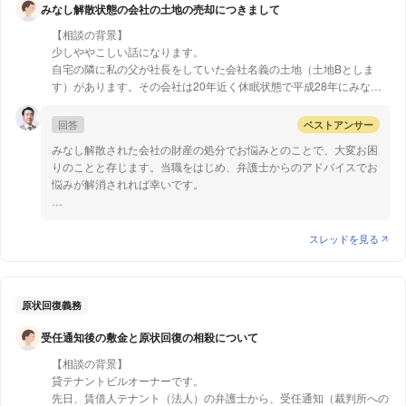
みなし解散状態の会社の土地の売却につきまして
ラジオなどの音を異常に大きく出して静穏を害し近隣に迷惑をかけ
ただ言いに行った直後、半年間は静かになり(静かにもできるのに)、
た者」は「拘留または科料に処する」と定められており、警察から
また断続的な騒音が再発です。
【相談の背景】
の注意には一定の効果が期待できると思います。 以上ご参考にな
コンシェルジュ、管理会社、やるべきことはやっていますが、個人間
少しややこしい話になります。
れば幸いです。
には干渉しないらしく(いくらマンション規約を破って報告なしにDIY
自宅の隣に私の父が社長をしていた会社名義の土地（土地Bとしま
などをやっているとしても)、頼りにはなりません。
す）があります。その会社は20年近く休眠状態で平成28年にみなし
解散となりました。父1人の1人オーナー企業です。今年父が亡くなり
【質問1】
まして、現在社長は不在で、長男である私が清算人となり、来年清算
回答
ベストアンサー
ドア越しに(直接は嫌なので)また注意換気に行く、ドアでの貼り紙を
結了させる予定です。
みなし解散された会社の財産の処分でお悩みとのことで、大変お困
もう一度と思っていますが、
資産として土地だけ保有しているので、清算の過程で、いったん私の
りのことと存じます。当職をはじめ、弁護士からのアドバイスでお
ドアへの貼り紙は、上階住人に言われた通り、“違法”なのでしょう
母が購入し、母名義の土地にし、その後母から市場へ売却しようと
悩みが解消されれば幸いです。
か。
思っています。
【質問１】
ここからが今回の質問の本題なのですが、土地Bをその土地の隣人
みなし解散をされた会社は、法人格が消滅したわけではなく、清算
スレッドを見る
（仮にAさんとします。土地Bを挟んで私の家の隣人になります）が
事務のために存続しているので、清算人によって財産を処分すると
購入したいと申し出ています（Aさんは20年近く前から売るのであれ
いう手続をとることができます。
ば教えて
ほしいとずっと言っていました）。昔から付き合いのある隣人なの
清算人は、定款に定めがあればその方法により、定めがない場合に
原状回復義務
で、Aさんに売ってもかまわないのですが、Aさんは私が浮気して他
は解散時の取締役が、それぞれ就任するものとされています。本件
の方に売ってしまうのを心配して、先に契約を結びたいと申し出てき
受任通知後の敷金と原状回復の相殺について
では、定款に特段の定めがない場合、お父様が亡くなられているの
ています。
で、清算人が不在ということになり、清算人の選任手続をとる必要
※今回不動産屋は仲介しません
【相談の背景】
があります。
貸テナントビルオーナーです。
【質問1】
先日、賃借人テナント（法人）の弁護士から、受任通知（裁判所への