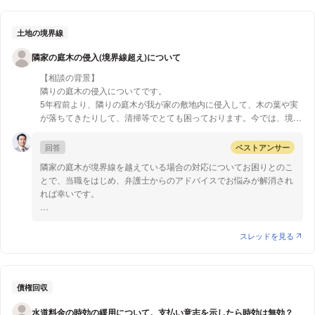
べきでしょう。
の行為に違法性があるかは寄附行為の内容によると考えられます。
もっとも、理事は忠実義務を負っているところ、理事会などに代理
質問3について
人を出席させ業務を特定の人に任せきりにしているような場合は、
土地の境界線
探した限りでは見当たりませんでした。
理事としての任務や業務責任を果たしていないと見なされ忠実義務
隣家の庭木の侵入(境界線超え)について
違反となり、違法となる可能性はあります。
質問4について
また、税務調査において、理事長の職務が常勤と認められるもので
【相談の背景】
大学のサークルで未成年であるメンバーが飲酒をした場合、罪に問
はなく、理事長が得ている役員報酬が「過大役員報酬」にあたると
隣りの庭木の侵入についてです。
われるのはサークルの先輩ではなく「営業者にしてその業態上酒類
して、税法上問題になる可能性があります。
5年程前より、隣りの庭木が我が家の敷地内に侵入して、木の葉や実
を販売または供与する者」である店側です。学生運営がパーティー
が落ちてきたりして、清掃等でとても困っております。今では、境界
を主催した場合、仮に運営が飲食店と同じように「営業者にしてそ
線より1m位侵入しております。高さも我が家の屋根(2F)近くまで到
の業態上酒類を販売または供与する者」にあたると判断されれば、
達しております。今まで何度もお願いしたにもかかわらず、何とかし
回答
ベストアンサー
二十歳未満ノ者ノ飲酒ノ禁止ニ関スル法律違反となる可能性があり
ますというばかりで、何もしてくれませんでした。ところが、2日前
ます。
隣家の庭木が境界線を越えている場合の対応についてお困りとのこ
にやっと会えて再度申し出したところ、渋々、今度の土日に、自分で
とで、当職をはじめ、弁護士からのアドバイスでお悩みが解消され
庭木を切るとの返答がありました。こちらとしては、高さや本数があ
以上ご参考になれば幸いです。
れば幸いです。
るので、業者にお願いしたらと提案しましたが、経済的な理由で出来
ないと言われました。
【質問1】
ご質問のように隣家の庭木が境界線をはみ出している場合、民法で
スレッドを見る
【質問1】
は、木の所有者に境界線を越える箇所を切るように請求することが
下記の①、②の対処法を教えて下さい。
できるとされています（民法233条1項）。
①土日の作業終了後においても、未だ隣りの庭木が境界線をはみ出
よって、まずは隣家の住人に、境界線を越えない程度に枝を切るよ
して侵入している場合
うに申し入れることになりますが、ご質問１の①②の場合のよう
債権回収
②①のため再度境界線を超えないように依頼したが、これ以上出来
に、木の所有者がそういった要求に応じてくれない場合には、裁判
ないと、言われた場合
水道料金の時効の緩用について。支払い意志を示したら時効は無効？
所の調停制度を利用するという方法があります。調停は、裁判所を