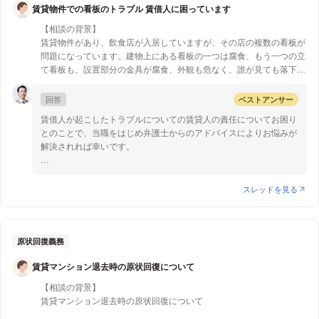
賃貸物件での看板のトラブル 賃借人に困っています
考慮して判断します。
【相談の背景】
【詳細な理由】
賃貸物件があり、飲食店が入居していますが、その店の複数の看板が
①取得時効の基本要件と自主占有
問題になっています。建物上にある看板の一つは腐食、もう一つの立
取得時効のためには、20年間、所有の意思をもって、平穏に、か
て看板も、設置部分の金具が腐食、外観も危なく、誰が見ても落下の
つ、公然と他人の物を占有することが必要です。「所有の意思」を
危険性があり、ご近所からクレームが来たのに賃借人が直さないの
もった占有を「自主占有」と呼び、所有の意思がない賃借人などの
で、賃貸人側で費用を出して修繕しました。看板は造作物で賃借人が
回答
ベストアンサー
占有を「他主占有」と呼びます。本件のように当初地代を支払って
費用負担するものであり、管理している不動産会社がその飲食店に請
いた場合、その占有権原は賃貸借等の他主占有権原になります。
賃借人が起こしたトラブルについての賃貸人の責任についてお困り
求しておりますが、修繕費用の支払いに応じてくれません。また、飲
②他主占有から自主占有への転換
とのことで、当職をはじめ弁護士からのアドバイスによりお悩みが
食店営業時間中に道路沿いに出す大きな立て型の看板を、足元などを
他主占有者が自主占有へと転換し、取得時効のカウントを開始する
解決されれば幸いです。
固定していないため、近所からクレームが出て、最寄りの警察から、
ためには、以下のいずれかの要件を満たす必要があります。
「店が注意をしても聞かず、看板が転倒する際などに誰かが怪我など
①所有の意思の表示：自己に占有をさせた者（名義人等）に対し
●賃貸人の責任について
事故の際は、賃貸人にも責任を問われる可能性もある」と言われて大
て、所有の意思があることを表示すること。
建物に欠陥があり、それにより第三者に損害を与えてしまった場合
スレッドを見る
変困っています。
②新権原：売買や贈与など、新たな権原により所有の意思をもっ
には、工作物責任（民法717条）という責任を負う可能性がありま
て占有を始めること。
す。
不動産会社も問題視しており、契約解除する前提で、不動産会社の顧
Hさんの母親が約20年前に「もう20年も支払ってきたので」と宣言
問弁護士につなぐ案件とする考えであると、先日説明がありました。
して地代の支払いを止めた事実があります。判例には、地代等の支
工作物責任は、建物の占有者（通常は建物の管理者のことで、管理
原状回復義務
払い拒絶を「所有の意思」の表示にあたるとした事案も存在しま
会社や賃借人）が一義的にその責任を問われ、占有者に過失がない
契約解除につきましては、不動産会社経由で、顧問の先生にお話を通
賃貸マンション退去時の原状回復について
す。この表示がなされた時点から、自主占有への転換が認められる
場合には、建物の所有者が責任を負うことになります。その場合、
していただくしかないかと思っていますが、看板の事について、ご近
可能性があります。
所有者は過失がなくても責任を負わなければなりません。
所から懸念やクレームが出るほどの問題になっているため、とても
【相談の背景】
③固定資産税の負担と所有の意思の判断
困っています。
賃貸マンション退去時の原状回復について
土地の固定資産税を名義人のMさんが支払っているという点は、時
ご相談の件につきましては、賃借人に過失が認められると考えられ