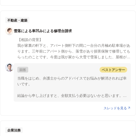
た日、③注文により販売店が修理・改造・架装を開始した日のい
キャンセル連絡を
ずれか早い日と定められています。ただし、③については、例え
したところ、
契約書にサインをしておらず、口頭やEメールで依頼した場合で
35万の請求になるとの
も、厳密には契約成立となります。 よって、キャンセルが可能で
不動産・建築
ことでした。
あるか否かは、キャンセルを申し出た時点で購入プロセスのどの段
契約書の取り交わしなどの
雪落による車凹みによる修理台請求
階にいるか（上記①～③）によりますし、販売店や担当者の任意
書面のやりとりは
にもよるため、キャンセルを申し出た時点で、購入予定であった車
一切なく支払いも
【相談の背景】
が上記のどの段階にあったのかを確認されるとよろしいかと存じま
しておりません。
我が家裏の軒下と、アパート側軒下の間に一台分の月極め駐車場があ
す。 また、契約が成立していた場合のキャンセル料については、
あまりに高額なため、
ります。三年前にアパート側から、落雪があり損害保険で修理しても
一般的に車の代金の約10%が相場となっているため、ご質問の場合
支払いたくないのですが、
らったのことです。今度は我が家から大雪で雪落しました、屋根が凹
では不当とはいえないかと存じます。ただし、名義登録や車のオプ
こちらのキャンセル料は
んだので修理代金を請求されました。
ション追加など、キャンセルまでに発生した損害の実費を上回るほ
支払う必要が
雪止めはしていました。
回答
ベストアンサー
どの高額な請求は、法律で認められていません。そのため、例えば
あるのでしょうか？
こんなとこに、車をおけば当然の結果だと思います
契約して数時間しか経っていないうちにキャンセルしたにも関わら
当職をはじめ、弁護士からのアドバイスでお悩みが解消されれば幸
軒下と軒下の間は、3m18㎝しかありません
ず数十万円を請求されたなどの例では、キャンセル料を支払わずに
いです。
【質問1】
豪雪地帯ではありません
済ませられるケースもあります。本件では、購入承諾のメールを送
契約が
払いたくありません
付した3日後にキャンセル連絡をしたとのことですが、このように
結論から申し上げますと、全額支払う必要はないかと思います。
成立している状況と言えるだけしょうか？
月極なので、借りる人が変わる度、請求されると思うと頭が痛くなり
キャンセル料が妥当であるかの検討をするという意味でも、キャン
また
ます
セル連絡までに名義変更手続きの費用（販売店がさらに業者に発注
建物の所有者は、建物の設置又は保存に瑕疵(=通常備えるべき安全
スレッドを見る
こちらのキャンセル料を
していることもあります）や納品のための車両整備・加修の費用等
性を欠くこと)があることによって他人に損害を生じたときは、過
支払う必要が
【質問1】
の実損が発生していたかどうか（上記①～③のどのプロセスに
失がなかったとしても賠償責任を負います(民法717条1項)。質問者
あるのでしょうか？
全額支払うしかないのですか
あったかと同様）を販売店に問い合わせてみるというのが手段の1
様の家に上記のような瑕疵があったかが問題となりますが、雪止め
つかと存じます。
はしていたとのことですので、通常の降雪でも落雪が起こるような
企業法務
【質問2】
安全性を欠いている状態ではなかったのではないかと思われます。