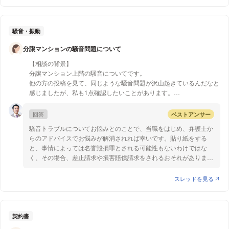
れるおそれのある表示ですが、どれも商品やサービスの内容につい
そのフリー素材画像は当然
ということを以て、信頼関係の破壊があったとして賃貸借契約を解
は思えない。内容を理解できていない契約を継続できるのか。
て実際の内容や取引条件よりもよく見せようとする表示なので、実
依頼主のフィットネスジムの写真ではないので、
除するのは難しいのではないかと思います。
際のフィットネスジムと似た環境の写真を用いている場合はこのい
景品表示法・不当表示法のような
ずれにも該当しないと考えられます。
騒音・振動
法律に引っかかることになるでしょうか。
ただし、写真はあくまでイメージであるとわかるような文言を入れ
分譲マンションの騒音問題について
る必要はあるかと思います。
【相談の背景】
以上ご参考になれば幸いです。
分譲マンション上階の騒音についてです。
他の方の投稿を見て、同じような騒音問題が沢山起きているんだなと
感じましたが、私も1点確認したいことがあります。
早朝、足音と物音で上階の住人によって起こされ、その後は掃除機、
回答
ベストアンサー
日中はドンドン、カンカン、明らかに生活音ではない音も響いてきま
騒音トラブルについてお悩みとのことで、当職をはじめ、弁護士か
す。
らのアドバイスでお悩みが解消されれば幸いです。貼り紙をする
コンシェルジュからの通知(ポストイン)、私達からのポストイン、そ
と、事情によっては名誉毀損罪とされる可能性もないわけではな
れでも何も変化がなかったので、通知を見ていないかと思い、ドアに
く、その場合、差止請求や損害賠償請求をされるおそれがあります
貼り紙をしました。
ので、貼り紙はお控え頂いた方がよろしいかと存じます。 また、
それでも収まりませんでしたので、直接言いに行きましたが、住んで
他の投稿をご覧になったとのことで、ご存知のことであるかもしれ
スレッドを見る
いるのは老夫婦で終活をしているんだと逆ギレされまして。
ませんが、こういった騒音被害の対処について、話し合いでは解決
“貼り紙をするのは違法だ”
しない場合には、自治体や警察などの第三者に相談し、協力を要請
“金を払ったら出て行く”
することも有効です。度を越えた耐え難い騒音が発生している場合
“生活をするなってことか”
は、警察に連絡すると注意してくれる場合が多いようです。なお、
契約書
と謝罪は１つもなく、明らかに私が女である事から馬鹿にされている
軽犯罪法第1条14号では「公務員の制止をきかずに、人声、楽器、
と思い、もう直接も言いたくありません。