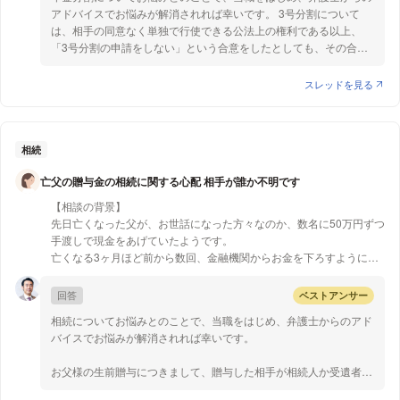
ないようにしたと考えています
うな損耗・毀損に関しては原状回復を請求することができると考え
原状回復に関する賃借人に不利な内容の特約は、近年の(最高裁の)
アドバイスでお悩みが解消されれば幸いです。 3号分割について
られます。
判例も踏まえ、次のような用件を満たしておく必要があると解され
は、相手の同意なく単独で行使できる公法上の権利である以上、
【質問1】
ます。
「3号分割の申請をしない」という合意をしたとしても、その合意
公正証書で妻側に第3号分割の申請をしないことを条件に盛り込むこ
以上参考になれば幸いです。
① 特約の必要性があり、かつ、暴利的でないなどの客観的、合理
は無効になると考えられます。たとえ公正証書を利用しても、奥様
とで、今後分割の請求を拒否できるのでしょうか？
的理由が存在すること
が離婚成立後2年以内に年金事務所で手続をすれば、按分割合0.5で
スレッドを見る
② 賃借人が特約によって通常の原状回復義務を超えた修繕等の義
分割されてしまうことになります。 他の方法としては、3号分割が
その他、経済的補填など、より適切な方法がありましたらご教示いた
務を負うことについて
請求されてしまうことを前提に、財産分与で他の財産をどのように
だけるとうれしいです
認識していること
分配していくのか調整することが考えられます。 以上、参考にな
③ 賃借人が特約による義務負担の意思表示をしていること
れば幸いです。
相続
亡父の贈与金の相続に関する心配 相手が誰か不明です
以上参考になれば幸いです。
【相談の背景】
先日亡くなった父が、お世話になった方々なのか、数名に50万円ずつ
手渡しで現金をあげていたようです。
亡くなる3ヶ月ほど前から数回、金融機関からお金を下ろすように言
われ、私が下ろして父に届けたのですが、そのお金をどのように使う
のか、詳しい内容は聞いても教えてくれませんでした。
回答
ベストアンサー
父が亡くなる直前にもう一度そのことを尋ねたところ、「お世話に
相続についてお悩みとのことで、当職をはじめ、弁護士からのアド
なった人に…」と言っていましたが、それ以上の詳しい内容は聞くこ
バイスでお悩みが解消されれば幸いです。
とができず亡くなりました。
このような場合、相続に関係がありますか？
お父様の生前贈与につきまして、贈与した相手が相続人か受遺者
残った財産から相続を行うつもりでしたが、ふと思い出したので気に
（遺言を受けた人）であるか、それ以外であるかを確認する必要が
なっています。