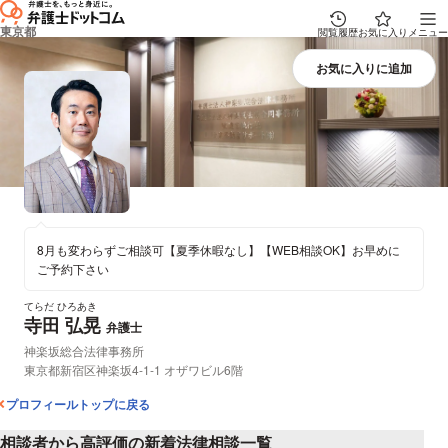
東京都
閲覧履歴
お気に入り
メニュー
8月も変わらずご相談可【夏季休暇なし】【WEB相談OK】お早めに
ご予約下さい
てらだ ひろあき
寺田 弘晃
プロフィール
弁護士
所属事務所：
神楽坂総合法律事務所
所在地：
東京都新宿区神楽坂4-1-1 オザワビル6階
プロフィールトップに戻る
相談者から高評価の新着法律相談一覧