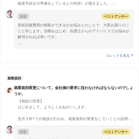
清算人は、株主総会で選任することができます。ご相談者様が、お
先にも記載した通り現在社長不在のみなし解散状態の会社の土地なの
破産手続きの準備をしているとの内容）が届きました。
父様の保有していた株式の全部を相続したのだとすれば、招集通知
ですが、現時点で譲渡契約を結ぶことはできるのでしょうか？私が清
受任通知が届く前にテナントは既に解約をしており、お部屋明け渡し
の送付等の手続をとることなく、ご相談者様を清算人に選任するこ
算人となった後には、会社が起きた状態になるので契約は可能になる
も完了済みです。
回答
ベストアンサー
とができると思います。
のでしょうか？
現在は原状回復工事中で工事完了後に敷金と原状回復費用の相殺をす
原状回復費用の相殺ができるかお悩みとのことで、大変お困りのこ
る予定です。
【質問２】
とと存じます。当職をはじめ、弁護士からのアドバイスでお悩みが
【質問2】
Aさんのご不安を払しょくするためには、覚書で十分だと思いま
解消されれば幸いです。
契約書ではなく「土地Bを売却する際はAさんに売却することとす
【質問1】
す。
る。ただし売却価格に折り合いがつかない場合はこの覚書は破棄す
この場合、敷金と原状回復費用は相殺しても問題ないのでしょうか？
上記のように、ご相談者様が株式の全部を有している場合には、清
結論としては、相手方に破産手続が開始しても、敷金から原状回復
る」といった覚書を現時点で会社とは関係ない私の名前で交わすこと
それとも相殺できずに敷金は破産財団の物になるのでしょうか？
算人の選任をすることができるので、ご相談者様を清算人に選任し
費用を差し引くことができると思います。
スレッドを見る
はできますか？
てから覚書を作成した方がいいと思います。
敷金返還請求権は、賃貸目的物を明け渡し、その時点までに発生し
【質問3】
【質問３】
た債務（未払賃料や原状回復費用など）を差し引いて残額がある場
①②ができるとなった場合、法的に私が拘束されることによって私
清算人として売買契約を締結すると、貴社にB土地を引き渡す義務
合に、その残額について発生するとされています。
就業規則
にとって何か不利になることはありますでしょうか？私は上記記載の
と登記を移転する義務を負うことになると思います。また、覚書に
通り母名義の土地として実際に売れる段階になってから契約を交わす
就業規則変更について。会社側の要求に従わなければならないのでしょ
よっては、貴社がA以外の者との間でB土地の売買をしないという
そうすると、原状回復費用を敷金から差し引いて、残額がある場合
べきだと思います
うか。
義務を負うことになります。
にやっと敷金返還請求権が発生することになるので、相殺以前に敷
【相談の背景】
金から原状回復費用を差し引くことができるということになりま
【質問4】
はじめまして。よろしくおねがいします。
【質問４】
す。
実際売却する際には不動産屋を挟んだ方がよいのでしょうか？弁護士
ご相談者様ご指摘の通り、売主が決まっている場合には不動産会社
や司法書士に契約書を作成してもらうのであれば、トラブルも回避で
先月３対1での面談が行われ、就業規則の変更をしていくとの説明が
を間に挟む必要性はないと思います。
破産手続では、相殺に一定の制限が課されるものの、敷金から原状
き不動産屋を挟む必要はないのかなと思ったのですがいかがでしょう
ありました。現在、社長から指名された3名が社長研修を1年4ヶ月か
回復費用を差し引くのは、上述のとおり相殺ではなく契約の効果に
か？
けて有料で受けており、面談をおこなったのはその3名です。この3名
なお、買主がAさんに決まっているのであれば、お母さまの名義を
基づくものなので、相手方が破産手続をとる場合でも原状回復費用
回答
ベストアンサー
から時期社長が任命されるそうです。
経由する必要性はないように思います。登記費用や税金が余分にか
の回収ができないということはないと思います。