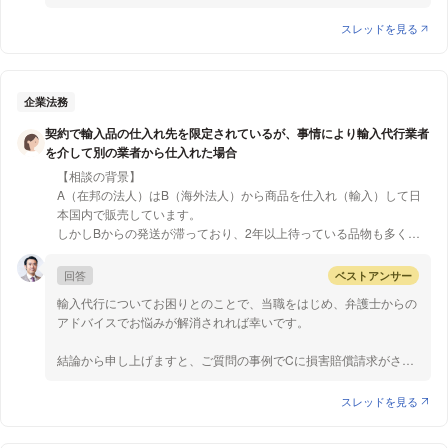
①については、会社側に法令遵守の意識があるのであれば、会社
①特定継続的役務に該当するのは金額が5万円を超えるものですの
と労働者が話し合うことによって早期に解決することが可能といえ
で、ご質問の場合ですと特定継続的役務には該当しないと思いま
スレッドを見る
ます。また、②については、きちんとした証拠がある場合、十分
す。
どうぞ、御教示頂けますと幸いでございます。
な対応が期待できます。さらに、会社側に労働時間に関係する資料
開示を求めても開示請求に応じてくれない場合や、適切に未払分の
②特定継続的役務の金額には、関連商品として購入しなければな
【質問1】
残業代が支払われない場合には、③や④の方法をとることとなり
らない商品の価額も含まれます。したがって、関連商品をあわせて
企業法務
①上記コースメニューの場合、特定継続的役務には該当しない認識
ますが、③の労働審判では、通常の訴訟よりも短い期間での解決
5万円を超える場合は、特定継続的役務に該当すると考えられま
であってますでしょうか？
契約で輸入品の仕入れ先を限定されているが、事情により輸入代行業者
が期待できます。そして争点が複雑である場合や、双方の折り合い
す。
を介して別の業者から仕入れた場合
がつかいない場合には、④の通常訴訟に移行することとなりま
【質問2】
【相談の背景】
す。このような場合には、個人では少しハードルが高いため、弁護
③役務の提供を受けるにあたって必ずしも購入する必要がないも
②上記のコースメニューに、下記の価格の関連商品がプラスされま
A（在邦の法人）はB（海外法人）から商品を仕入れ（輸入）して日
士にご相談されることをおすすめいたします。
のであって契約締結時の交付書面に記載していないものについて
すと特定継続的役務に該当しますか？
本国内で販売しています。
以上、ご参考になれば幸いで
は、「推奨品」としてクーリング・オフや中途解約の対象外となり
→関連商品：20,000円
しかしBからの発送が滞っており、2年以上待っている品物も多く、
ます。ご質問の場合ですと、推奨商品を入れなければ契約総額が5
予約注文をしてくれている国内カスタマーからも苦情が多く寄せられ
万円を超えないため、特定継続的役務には該当しないと考えられま
【質問3】
ています。そこで、該当の商品をB以外から輸入しようと思います
す。
回答
ベストアンサー
③関連商品ではなく、例えば推奨商品とした場合は特定継続的役務
が、AとBは契約で「B以外からその商品を仕入れない」と取り決めて
には該当しますか？
輸入代行についてお困りとのことで、当職をはじめ、弁護士からの
いました。
以上ご参考になれば幸いです。
→推奨商品：20,000円
アドバイスでお悩みが解消されれば幸いです。
B以外から当該商品を輸入することは契約違反であることをAは認識
(購入必須ではないが、推奨であると伝える)
しているため、C（在邦の個人事業主）に代理で輸入を依頼しようと
結論から申し上げますと、ご質問の事例でCに損害賠償請求がされ
考えています。AはCへ、輸入代行に係る手数料を取り決めて支払う
る可能性は低いと思います。
予定です。輸入代行がBに知れた場合、Aは違約金・賠償などをBから
そもそも、契約違反を理由として損害賠償請求する場合、まずは債
スレッドを見る
請求される可能性があることは理解しています。
務不履行に基づく損害賠償請求（民法415条）がなされると考えら
れますが、BとCは契約関係にないため、この方法は使えません。
【質問1】