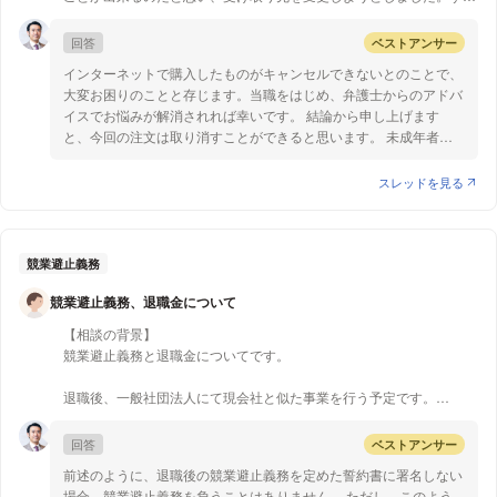
と、新たに17冊注文されてしまい、キャンセルしようとしてもできま
せん。サポートセンターの方に連絡しても、「受注生産品だから」と
回答
ベストアンサー
いう理由で取り合って貰えませんでした。金額は約41000円です。
インターネットで購入したものがキャンセルできないとのことで、
大変お困りのことと存じます。当職をはじめ、弁護士からのアドバ
【質問1】
イスでお悩みが解消されれば幸いです。 結論から申し上げます
まだ未成年で、親の同意も得ていなかったため、キャンセルできると
と、今回の注文は取り消すことができると思います。 未成年者が
思ったのですが、出来ないのでしょうか。また、「再作成」という誤
法定代理人（親権者又は後見人）の同意を得ないで行った契約の申
解を与えるような作りであったことを主張しても難しいのでしょう
し込みは原則として取り消すことができます（民法５条第１項、第
スレッドを見る
か。
２項）。
これはインターネット通販でも同様で、質問者様が下記の場合に当
てはまらない場合、取り消すことができます。
・婚姻経験がある場合
競業避止義務
・法定代理人から事前に使うことを許された財産（小遣い）の範囲
競業避止義務、退職金について
である場合
・成年者であると詐術した場合（ 民法第２１条）
【相談の背景】
ただし今回は、単にサイトの「成年ですか」の問いに「はい」のボ
競業避止義務と退職金についてです。
タンをクリックしただけでは詐術にはあたりません。
・契約を追認した場合：未成年者が成年になってから代金を支払っ
退職後、一般社団法人にて現会社と似た事業を行う予定です。
たり、商品を受け取った場合、また、法定代理人が代金を支払うな
さほど営業はしてないものの、担当の契約先から独立後も引き続き担
ど契約を認める行為をした場合は契約を取り消すことができなくな
当してほしい。と依頼されてます。現会社との契約を切って、私にと
回答
ベストアンサー
ります。
依頼を受けてます。
・取消権が時効にかかっている場合：未成年者が成年になった時か
前述のように、退職後の競業避止義務を定めた誓約書に署名しない
なので、退職時の誓約書のサインを断りました。
ら５年
場合、競業避止義務を負うことはありません。 ただし、このよう