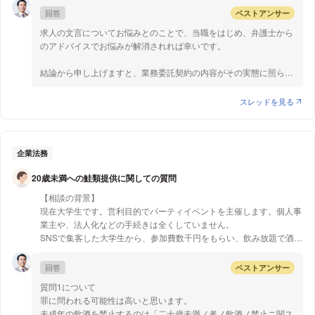
である点、早期解決が目指せる点にメリットがあるといえます。ま
回答
ベストアンサー
た、話し合いで折り合いがつかず、調停不成立となった場合には、
【質問1】
調停が不成立になったことを告知した日から２週間以内に訴訟を提
求人の文言についてお悩みとのことで、当職をはじめ、弁護士から
求人に、「発達障害のある方はご遠慮下さい」と記載するのは何らか
起することで、調停の申立ての際に納付した手数料を、訴え提起の
のアドバイスでお悩みが解消されれば幸いです。
の法律に違反しますか？
手数料に流用して訴訟に移行することができます。 訴訟により損
害賠償請求をする場合、弁護士にご相談されることで、弁護士が状
結論から申し上げますと、業務委託契約の内容がその実態に照らし
況を客観的に見たうえで騒音が受忍限度を超えているかどうかを判
て雇用契約にあたる場合には、法律違反となると考えられます。
断し、騒音を立証するための証拠収集のアドバイスをすることがで
スレッドを見る
きるかと存じます。また、相手方が話し合いに応じない場合は、裁
まず、民法上「業務委託契約」という名称の契約類型はなく、法的
判所への民事調停の申立てや被害届の提出、告訴などについて、法
にはその具体的内容に応じて請負、委任、雇用といった民法上の典
的な知識に基づき適切なアドバイスを行うことも可能かと存じま
型契約やその他の非典型契約に分類されます。そして、業務委託契
す。 このような点も踏まえ、一度具体的な資料をお持ちの上、お
約が雇用契約であると判断された場合、雇用における障害者の差別
企業法務
近くの弁護士事務所にご相談されるとよろしいかと存じます。 以
を禁止している障害者雇用促進法が適用され、「発達障害のある方
20歳未満への鮭類提供に関しての質問
上、ご参考になれば幸いです。
はご遠慮下さい」といった記載は法令違反となる可能性が高いで
す。
【相談の背景】
業務委託契約が雇用契約にあたるかどうかは、委託者と受託者の間
現在大学生です。営利目的でパーティイベントを主催します。個人事
に「使用従属性」があるかによって判断されます。具体的には、業
業主や、法人化などの手続きは全くしていません。
務遂行上の指揮監督の程度や仕事の依頼に対する諾否の自由などが
SNSで集客した大学生から、参加費数千円をもらい、飲み放題で酒類
考慮要素となります。
を提供するつもりです。
酒屋で買った酒を開けたまま、置いておき、セルフサービスでの飲み
回答
ベストアンサー
以上ご参考になれば幸いです。
放題。とします。同時に未開封の缶酒もセルフサービスで提供するつ
質問1について
もりです。参加者には20歳未満の参加者もおり、酒類を提供しようか
罪に問われる可能性は高いと思います。
迷っています。提供した場合を想定して、質問します。
未成年の飲酒を禁止するのは「二十歳未満ノ者ノ飲酒ノ禁止ニ関ス