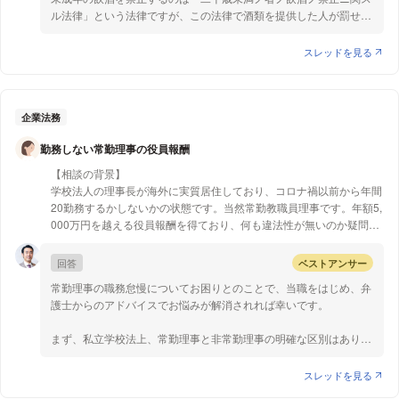
ル法律」という法律ですが、この法律で酒類を提供した人が罰せら
【質問1】
れるのは、「営業者にしてその業態上酒類を販売または供与する
この場合私たち運営は法律的に罪に問われるでしょうか？
者」が、未成年者が飲用に供することを知りながら酒類を提供した
スレッドを見る
場合です(二十歳未満ノ者ノ飲酒ノ禁止ニ関スル法律1条3項)。
【質問2】
営利目的のパーティイベントを主催して酒類をセルフサービスで提
罪に問われるとして、同意書を書かせるなど回避する手段などはない
供した場合に運営が「営業者にしてその業態上酒類を供与する者」
でしょうか？
にあたるかどうかは、裁判例等が見当たらずはっきりしませんが、
企業法務
飲み放題で酒類を継続して販売することやSNSで集客した不特定多
【質問3】
勤務しない常勤理事の役員報酬
数を相手に提供することを考えると、「営業者にしてその業態上酒
飲食店ではなく、イベントなどで、20歳未満酒類提供などでの実例は
類を販売または供与する者」にあたる可能性は高いと思います。
ありますか？
【相談の背景】
学校法人の理事長が海外に実質居住しており、コロナ禍以前から年間
質問2について
【質問4】
20勤務するかしないかの状態です。当然常勤教職員理事です。年額5,
上記の通り罪に問われる可能性は高いと思います。そのため、きち
違法だとして、大学のサークルなどでの20歳未満飲酒との違いなどは
000万円を越える役員報酬を得ており、何も違法性が無いのか疑問で
んと年齢確認を行い、未成年者には未成年であることを示すバッジ
どこでしょうか？
す。指摘した職員が解雇された事もあり、不安ですが誰にも聞けませ
をつけてもらうなど、未成年者に酒類を提供しない仕組みを作るこ
ん。
回答
ベストアンサー
とが必須でしょう。
二十歳未満ノ者ノ飲酒ノ禁止ニ関スル法律では、業態上酒類を供与
常勤理事の職務怠慢についてお困りとのことで、当職をはじめ、弁
【質問1】
するものに対して、未成年者が飲酒をしないように年齢確認などの
護士からのアドバイスでお悩みが解消されれば幸いです。
理事長が高額役員報酬を得ているにもかかわらず海外在住で年間20日
必要な措置を取るよう義務付けているためです(二十歳未満ノ者ノ
程しか勤務しません。何も違法性はありませんか？
飲酒ノ禁止ニ関スル法律1条4項)。
まず、私立学校法上、常勤理事と非常勤理事の明確な区別はありま
なお、そもそも、未成年が参加するイベント内で、種類を提供する
せん。よって、常勤理事なのに少ししか勤務していないという理由
ことが罪に問われないとしても、倫理上は問題があるかもしれませ
で違法になることはないと思われます。理事の職務内容については
スレッドを見る
ん。そのようなことも踏まえて、慎重に酒類の提供するかを決める
寄附行為に定められており（私立大学法37条1項、2項）、理事長