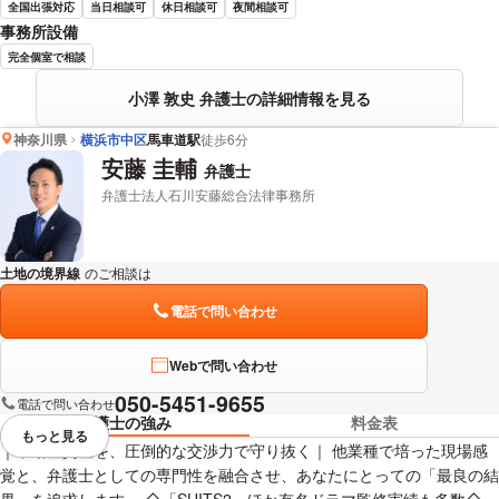
全国出張対応
当日相談可
休日相談可
夜間相談可
事務所設備
完全個室で相談
小澤 敦史 弁護士の詳細情報を見る
神奈川県
横浜市中区
馬車道駅
徒歩6分
安藤 圭輔
弁護士
弁護士法人石川安藤総合法律事務所
土地の境界線
のご相談は
下記のリンクからお問い合わせください。
電話で問い合わせ
Webで問い合わせ
050-5451-9655
電話で問い合わせ
弁護士の強み
料金表
もっと見る
視覚的に省略されている要素を
｜不動産資産を、圧倒的な交渉力で守り抜く｜ 他業種で培った現場感
覚と、弁護士としての専門性を融合させ、あなたにとっての「最良の結