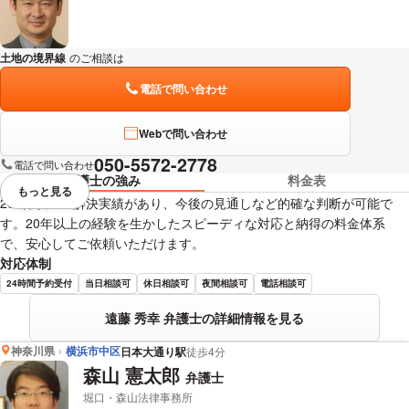
土地の境界線
のご相談は
下記のリンクからお問い合わせください。
電話で問い合わせ
Webで問い合わせ
050-5572-2778
電話で問い合わせ
弁護士の強み
料金表
もっと見る
視覚的に省略されている要素を
200件以上の解決実績があり、今後の見通しなど的確な判断が可能で
す。20年以上の経験を生かしたスピーディな対応と納得の料金体系
で、安心してご依頼いただけます。
対応体制
24時間予約受付
当日相談可
休日相談可
夜間相談可
電話相談可
遠藤 秀幸 弁護士の詳細情報を見る
神奈川県
横浜市中区
日本大通り駅
徒歩4分
森山 憲太郎
弁護士
堀口・森山法律事務所