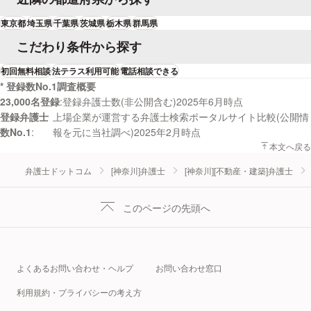
東京都
埼玉県
千葉県
茨城県
栃木県
群馬県
こだわり条件から探す
初回無料相談
法テラス利用可能
電話相談できる
* 登録数No.1調査概要
23,000名登録
登録弁護士数(非公開含む)2025年6月時点
登録弁護士
上場企業が運営する弁護士検索ポータルサイト比較(公開情
数No.1
報を元に当社調べ)2025年2月時点
本文へ戻る
弁護士ドットコム
[神奈川]弁護士
[神奈川][不動産・建築]弁護士
このページの先頭へ
よくあるお問い合わせ・ヘルプ
お問い合わせ窓口
利用規約・プライバシーの考え方