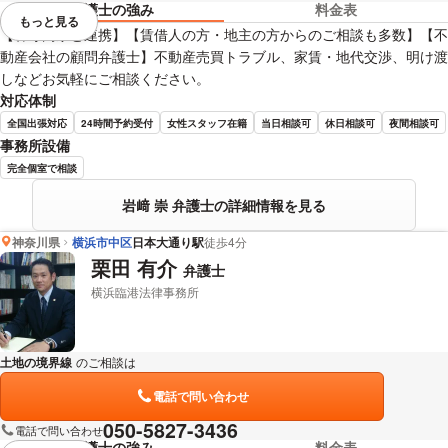
弁護士の強み
料金表
もっと見る
視覚的に省略されている要素を
【各専門家と連携】【賃借人の方・地主の方からのご相談も多数】【不
動産会社の顧問弁護士】不動産売買トラブル、家賃・地代交渉、明け渡
しなどお気軽にご相談ください。
対応体制
全国出張対応
24時間予約受付
女性スタッフ在籍
当日相談可
休日相談可
夜間相談可
事務所設備
完全個室で相談
岩﨑 崇 弁護士の詳細情報を見る
神奈川県
横浜市中区
日本大通り駅
徒歩4分
栗田 有介
弁護士
横浜臨港法律事務所
土地の境界線
のご相談は
下記のリンクからお問い合わせください。
電話で問い合わせ
050-5827-3436
電話で問い合わせ
弁護士の強み
料金表