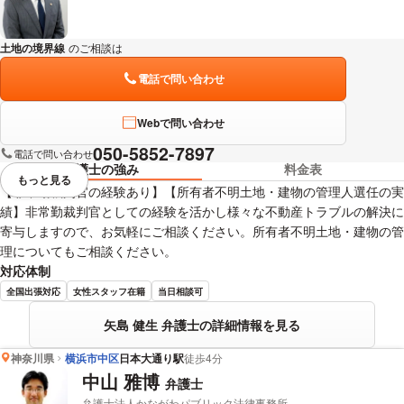
土地の境界線
のご相談は
下記のリンクからお問い合わせください。
電話で問い合わせ
Webで問い合わせ
050-5852-7897
電話で問い合わせ
弁護士の強み
料金表
もっと見る
視覚的に省略されている要素を
【非常勤裁判官の経験あり】【所有者不明土地・建物の管理人選任の実
績】非常勤裁判官としての経験を活かし様々な不動産トラブルの解決に
寄与しますので、お気軽にご相談ください。所有者不明土地・建物の管
理についてもご相談ください。
対応体制
全国出張対応
女性スタッフ在籍
当日相談可
矢島 健生 弁護士の詳細情報を見る
神奈川県
横浜市中区
日本大通り駅
徒歩4分
中山 雅博
弁護士
弁護士法人かながわパブリック法律事務所