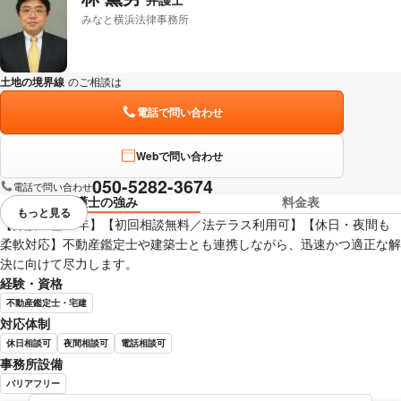
みなと横浜法律事務所
土地の境界線
のご相談は
下記のリンクからお問い合わせください。
電話で問い合わせ
Webで問い合わせ
050-5282-3674
電話で問い合わせ
弁護士の強み
料金表
もっと見る
視覚的に省略されている要素を
【弁護士歴30年】【初回相談無料／法テラス利用可】【休日・夜間も
柔軟対応】不動産鑑定士や建築士とも連携しながら、迅速かつ適正な解
決に向けて尽力します。
経験・資格
不動産鑑定士・宅建
対応体制
休日相談可
夜間相談可
電話相談可
事務所設備
バリアフリー