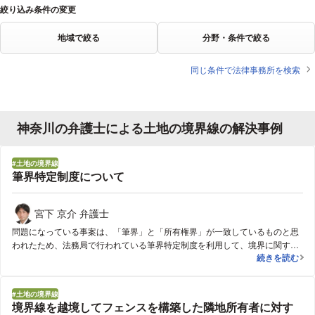
絞り込み条件の変更
地域で絞る
分野・条件で絞る
同じ条件で法律事務所を検索
神奈川の弁護士による土地の境界線の解決事例
土地の境界線
筆界特定制度について
宮下 京介 弁護士
問題になっている事案は、「筆界」と「所有権界」が一致しているものと思
われたため、法務局で行われている筆界特定制度を利用して、境界に関する
筆界特定制度
続きを読む
紛争を解決した。
土地の境界線
境界線を越境してフェンスを構築した隣地所有者に対す