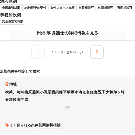
対応体制
全国出張対応
24時間予約受付
女性スタッフ在籍
当日相談可
休日相談可
夜間相談可
事務所設備
完全個室で相談
田畑 淳 弁護士の詳細情報を見る
1ページ / 全16ページ
追加条件を指定して検索
地域
横浜
川崎
相模原
藤沢
小田原
横須賀
平塚
厚木
海老名
鎌倉
逗子
大和
茅ヶ崎
秦野
綾瀬
開成
初回無料相談
よく見られる条件