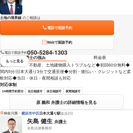
土地の境界線
のご相談は
下記のリンクからお問い合わせください。
電話で面談予約
Webで面談予約
050-5284-1303
電話で面談予約
弁護士の強み
料金表
もっと見る
視覚的に省略されている要素を
賃貸トラブル・不動産、土地建物購入トラブルなど◆初回60分無料◆
関内5分/日本大通り3分で交通至便◆分割・後払い・クレジットなど柔
軟対応◆当日・休日・夜間相談も対応
対応体制
24時間予約受付
当日相談可
休日相談可
夜間相談可
原 義和 弁護士の詳細情報を見る
神奈川県
横浜市中区
日本大通り駅
徒歩2分
矢島 健生
弁護士
矢島法律事務所