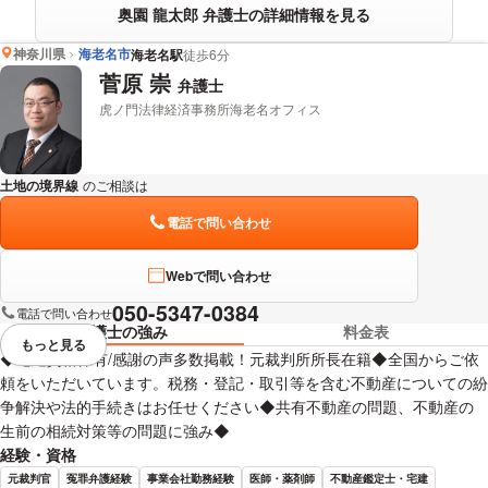
奥園 龍太郎 弁護士の詳細情報を見る
神奈川県
海老名市
海老名駅
徒歩6分
菅原 崇
弁護士
虎ノ門法律経済事務所海老名オフィス
土地の境界線
のご相談は
下記のリンクからお問い合わせください。
電話で問い合わせ
Webで問い合わせ
050-5347-0384
電話で問い合わせ
弁護士の強み
料金表
もっと見る
視覚的に省略されている要素を
◆宅建資格保有/感謝の声多数掲載！元裁判所所長在籍◆全国からご依
頼をいただいています。税務・登記・取引等を含む不動産についての紛
争解決や法的手続きはお任せください◆共有不動産の問題、不動産の
生前の相続対策等の問題に強み◆
経験・資格
元裁判官
冤罪弁護経験
事業会社勤務経験
医師・薬剤師
不動産鑑定士・宅建