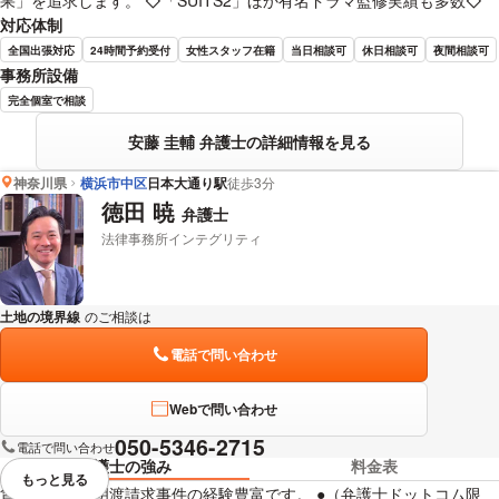
果」を追求します。 ◇「SUITS2」ほか有名ドラマ監修実績も多数◇
対応体制
全国出張対応
24時間予約受付
女性スタッフ在籍
当日相談可
休日相談可
夜間相談可
事務所設備
完全個室で相談
安藤 圭輔 弁護士の詳細情報を見る
神奈川県
横浜市中区
日本大通り駅
徒歩3分
徳田 暁
弁護士
法律事務所インテグリティ
土地の境界線
のご相談は
下記のリンクからお問い合わせください。
電話で問い合わせ
Webで問い合わせ
050-5346-2715
電話で問い合わせ
弁護士の強み
料金表
もっと見る
視覚的に省略されている要素を
賃貸借契約、明渡請求事件の経験豊富です。 ●（弁護士ドットコム限