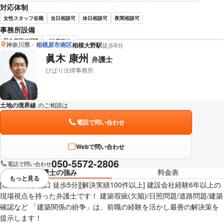
対応体制
女性スタッフ在籍
当日相談可
休日相談可
夜間相談可
事務所設備
完全個室で相談
バリアフリー
神奈川県
相模原市南区
相模大野駅
徒歩8分
眞木 康州
弁護士
菅原 崇 弁護士の詳細情報を見る
ひばり法律事務所
土地の境界線
のご相談は
下記のリンクからお問い合わせください。
電話で問い合わせ
Webで問い合わせ
050-5572-2806
電話で問い合わせ
弁護士の強み
料金表
もっと見る
視覚的に省略されている要素を
[相模大野駅北口 徒歩5分][解決実績100件以上] 建設会社経験6年以上の
現場視点を持った弁護士です！ 建築瑕疵(欠陥)/日照問題/道路問題/建築
確認など 「建築関係の紛争」は、前職の経験を活かし最善の解決策を
提示します！