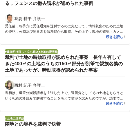
る，フェンスの撤去請求が認められた事例
我妻 耕平 弁護士
受任後，相手方に受任通知を送付するのに先だって，情報収集のために土地
の登記，公図及び測量図を法務局から取得。その上で，現地の確認（カメラ
境界線を越境
続きを読む
撮影）を行い，さらに土地家屋調査士に依頼して「越境測量」を行わせ，そ
の結果を纏めた書面を作成させる。その結果を受任通知と共に相手方に送付
したところ，相手方から越境の事実を認める旨とフェンスを境界線内に後退
建物明け渡し・立ち退き
土地の境界線
させる旨の回答を得たため，最終的にこの申出に基づき，「境界線から5セ
裁判で土地の時効取得が認められた事案 長年占有して
ンチメートル離れた場所までフェンスを交代させる（相手方が費用を全額負
きた400㎡の土地のうちの150㎡部分が別筆で親族名義の
担する）」旨の合意を成立させた。
土地であったが、時効取得が認められた事案
西村 紀子 弁護士
当初は、遺留分減殺請求を主張した上で、遺留分としてその土地をもらうと
いう相続の枠組みで解決することを考えて交渉を試みたのですが、請求でき
裁判で土地の時
続きを読む
る遺留分は、生前に相談者に行われていた母親からの贈与の関係もあって土
地の時価額にまでならず、また、現在の名義人である弟は時効取得を徹底し
て争ってきました。このため、時効取得を原因とする所有権移転登記を求め
土地の境界線
る裁判を起こすことになりました。一般的によくある境界付近のわずかな部
隣地との境界を裁判で決着
分の時効取得というケースとは異なり、150㎡というかなり広い土地につい