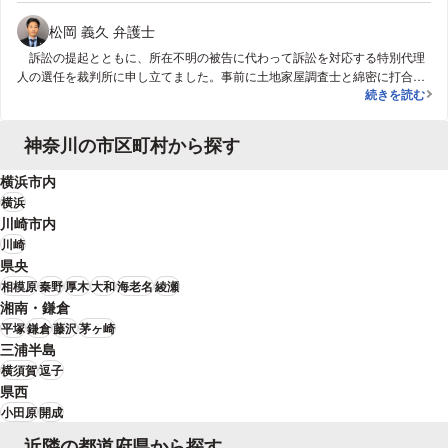
ての時効取得の主張は、なかなか裁判所に理解してもらうのが難しく、特
に、名義がなかったこともあって固定資産税を払っていなかったというとこ
松岡 義久 弁護士
ろがネックになりました。ですが、相談者ご本人が、40年以上に亘り、自分
訴訟の提起とともに、所在不明の被告に代わって訴訟を対応する特別代理
の所有であると信じてきたことについては、従前の事実経過からそのように
人の選任を裁判所に申し立てました。事前に土地家屋調査士と綿密に打合せ
信じるのも当然と思われる根拠もありましたので、そのことを、細かい証拠
隣地との境界
続きを読む
をして境界に関する証拠の作成、主張の整理をしたため、裁判所から特段の
も総動員して辛抱強く裁判所に伝えるように努めました。その結果、高等裁
指摘を受けることなくスムーズに訴訟が終結しました。
判所で、相談者さんの時効取得が成立する旨の勝訴判決を得ることができま
した。
神奈川の市区町村から探す
横浜市内
横浜
川崎市内
川崎
県央
相模原
秦野
厚木
大和
海老名
綾瀬
湘南・鎌倉
平塚
鎌倉
藤沢
茅ヶ崎
三浦半島
横須賀
逗子
県西
小田原
開成
近隣の都道府県から探す