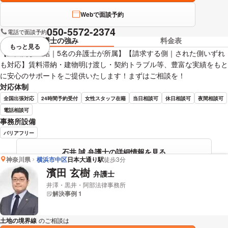
Webで面談予約
050-5572-2374
電話で面談予約
弁護士の強み
料金表
もっと見る
視覚的に省略されている要素を
【上大岡駅直結｜5名の弁護士が所属】【請求する側｜された側いずれ
も対応】賃料滞納・建物明け渡し・契約トラブル等、豊富な実績をもと
に安心のサポートをご提供いたします！まずはご相談を！
対応体制
全国出張対応
24時間予約受付
女性スタッフ在籍
当日相談可
休日相談可
夜間相談可
電話相談可
事務所設備
バリアフリー
石井 誠 弁護士の詳細情報を見る
神奈川県
横浜市中区
日本大通り駅
徒歩3分
濱田 玄樹
弁護士
井澤・黒井・阿部法律事務所
解決事例 1
土地の境界線
のご相談は
下記のリンクからお問い合わせください。