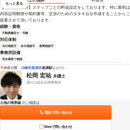
もっと見る
視覚的に省略されている要素を
【初回相談無料】ステップごとの料金設定をしております。特に最初は
内容証明郵便や契約書等、交渉のためのタタキ台を作成することからご
提案させて頂いております。
経験・資格
不動産鑑定士・宅建
対応体制
当日相談可
休日相談可
夜間相談可
事務所設備
完全個室で相談
神奈川県
川崎市高津区
高津駅
徒歩5分
栗田 有介 弁護士の詳細情報を見る
松岡 宏祐
弁護士
溝の口総合法律事務所
土地の境界線
のご相談は
下記のリンクからお問い合わせください。
電話で問い合わせ
Webで問い合わせ