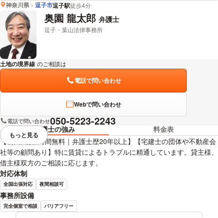
神奈川県
逗子市
逗子駅
徒歩4分
林 薫男 弁護士の詳細情報を見る
奥園 龍太郎
弁護士
逗子・葉山法律事務所
土地の境界線
のご相談は
下記のリンクからお問い合わせください。
電話で問い合わせ
Webで問い合わせ
050-5223-2243
電話で問い合わせ
弁護士の強み
料金表
もっと見る
視覚的に省略されている要素を
【初回面談1時間無料｜弁護士歴20年以上】【宅建士の団体や不動産会
社等の顧問あり】特に賃貸によるトラブルに精通しています。貸主様、
借主様双方のご相談に応じます。
対応体制
全国出張対応
夜間相談可
事務所設備
完全個室で相談
バリアフリー