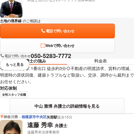
土地の境界線
のご相談は
下記のリンクからお問い合わせください。
電話で問い合わせ
Webで問い合わせ
050-5283-7772
電話で問い合わせ
弁護士の強み
料金表
もっと見る
視覚的に省略されている要素を
◇日本大通り駅 1番出口 徒歩約3分◇不動産の明渡請求、賃料の増減、
明渡時の原状回復、建築トラブルなど取扱い。交渉、調停から裁判まで
お任せください。
対応体制
女性スタッフ在籍
中山 雅博 弁護士の詳細情報を見る
神奈川県
相模原市中央区
矢部駅
徒歩15分
遠藤 秀幸
弁護士
遠藤秀幸法律事務所