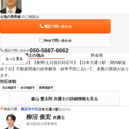
土地の境界線
のご相談は
下記のリンクからお問い合わせください。
電話で問い合わせ
Webで問い合わせ
050-5887-8662
電話で問い合わせ
弁護士の強み
料金表
もっと見る
視覚的に省略されている要素を
【初回相談無料】【夜間/土日祝日対応可】【日本大通り駅・関内駅徒
歩７分】不動産関連の紛争解決・紛争予防において、多数の実績があり
ます。
対応体制
当日相談可
休日相談可
夜間相談可
森山 憲太郎 弁護士の詳細情報を見る
神奈川県
横浜市中区
日本大通り駅
徒歩4分
柳沼 俊宏
弁護士
横浜臨港法律事務所