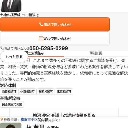
土地の境界線
のご相談は
下記のリンクからお問い合わせください。
電話で問い合わせ
Webで問い合わせ
050-5285-0299
電話で問い合わせ
弁護士の強み
料金表
もっと見る
視覚的に省略されている要素を
【初回相談無料】 これまで数多くの不動産に関するご相談を受け、売
買・相続・賃貸・離婚の財産分与など多岐にわたる案件を解決してまい
りました。専門的知識と実務経験を活かし、依頼者にとって最適な解決
策を導くことが強みです。
対応体制
当日相談可
休日相談可
夜間相談可
電話相談可
事務所設備
完全個室で相談
柳沼 俊宏 弁護士の詳細情報を見る
神奈川県
横浜市中区
関内駅
徒歩3分
林 薫男
弁護士