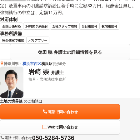
定）放置車両の明渡請求訴訟は着手時に定額33万円。報酬金は無し。
強制執行の申立は、定額11万円。
対応体制
全国出張対応
24時間予約受付
女性スタッフ在籍
当日相談可
夜間相談可
事務所設備
完全個室で相談
バリアフリー
徳田 暁 弁護士の詳細情報を見る
神奈川県
横浜市西区
横浜駅
徒歩6分
岩﨑 崇
弁護士
植月・岩﨑法律事務所
土地の境界線
のご相談は
下記のリンクからお問い合わせください。
電話で問い合わせ
Webで問い合わせ
050-5284-5736
電話で問い合わせ