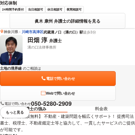
対応体制
24時間予約受付
当日相談可
休日相談可
夜間相談可
眞木 康州 弁護士の詳細情報を見る
神奈川県
川崎市高津区
武蔵溝ノ口（溝の口）駅
徒歩3分
田畑 淳
弁護士
溝の口法律事務所
土地の境界線
のご相談は
下記のリンクからお問い合わせください。
電話で問い合わせ
Webで問い合わせ
050-5280-2909
電話で問い合わせ
弁護士の強み
料金表
もっと見る
視覚的に省略されている要素を
【初回30分相談無料】 不動産・建築問題を幅広くサポート！ 提携司法
書士、税理士、不動産鑑定士等と協力して、一貫したサービスのご提供
が可能です。