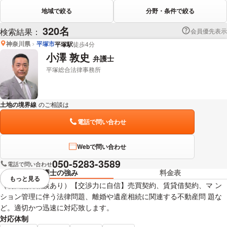
地域で絞る
分野・条件で絞る
320名
検索結果：
会員優先表示
神奈川県
平塚市
平塚駅
徒歩4分
小澤 敦史
弁護士
平塚総合法律事務所
土地の境界線
のご相談は
下記のリンクからお問い合わせください。
電話で問い合わせ
Webで問い合わせ
050-5283-3589
電話で問い合わせ
弁護士の強み
料金表
もっと見る
視覚的に省略されている要素を
（初回無料相談あり）【交渉力に自信】売買契約、賃貸借契約、マ ン
ション管理に伴う法律問題、離婚や遺産相続に関連する不動産問 題な
ど。適切かつ迅速に対応致します。
対応体制