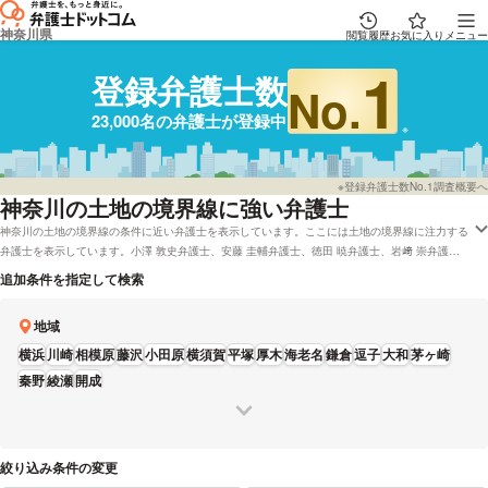
神奈川県
閲覧履歴
お気に入り
メニュー
1
登録弁護士数
No.
23,000名の弁護士が登録中
※登録弁護士数No.1調査概要へ
神奈川
の土地の境界線に強い弁護士
神奈川の土地の境界線の条件に近い弁護士を表示しています。ここには土地の境界線に注力する
弁護士を表示しています。小澤 敦史弁護士、安藤 圭輔弁護士、徳田 暁弁護士、岩﨑 崇弁護
士、栗田 有介弁護士などの電話・メールの問合せ情報から、口コミや評判・土日祝日の休日法
追加条件を指定して検索
律相談や無料相談の可否など、充実した専門情報で心強い弁護士をお探しください。
地域
横浜
川崎
相模原
藤沢
小田原
横須賀
平塚
厚木
海老名
鎌倉
逗子
大和
茅ヶ崎
秦野
綾瀬
開成
絞り込み条件の変更