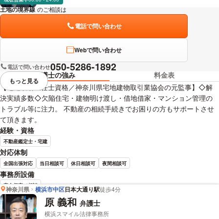
土地の境界線
のご相談は
下記のリンクからお問い合わせください。
電話で問い合わせ
Webで問い合わせ
050-5286-1892
電話で問い合わせ
弁護士の強み
料金表
もっと見る
視覚的に省略されている要素を
【宅建取引主任士資格／神奈川県宅地建物取引業協会の元監事】◇解
決実績多数◇欠陥住宅・建物明け渡し・借地借家・マンション管理の
トラブル等に注力。 不動産の相続手続きでお困りの方もサポートさせ
て頂きます。
経験・資格
不動産鑑定士・宅建
対応体制
全国出張対応
当日相談可
休日相談可
夜間相談可
事務所設備
完全個室で相談
神奈川県
横浜市中区
日本大通り駅
徒歩4分
原 義和
弁護士
前田 康行 弁護士の詳細情報を見る
横浜スマイル法律事務所