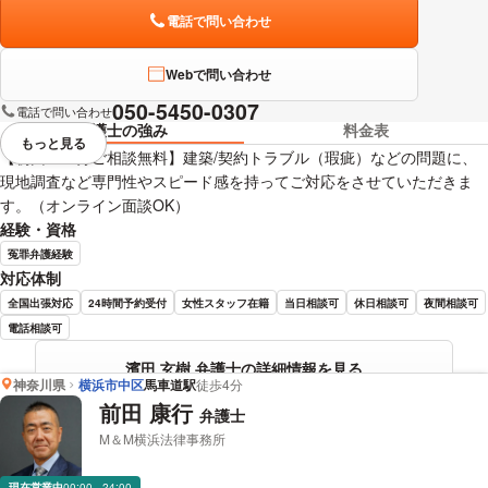
電話で問い合わせ
Webで問い合わせ
050-5450-0307
電話で問い合わせ
弁護士の強み
料金表
もっと見る
視覚的に省略されている要素を
【初回６０分ご相談無料】建築/契約トラブル（瑕疵）などの問題に、
現地調査など専門性やスピード感を持ってご対応をさせていただきま
す。（オンライン面談OK）
経験・資格
冤罪弁護経験
対応体制
全国出張対応
24時間予約受付
女性スタッフ在籍
当日相談可
休日相談可
夜間相談可
電話相談可
濱田 玄樹 弁護士の詳細情報を見る
神奈川県
横浜市中区
馬車道駅
徒歩4分
前田 康行
弁護士
M＆M横浜法律事務所
現在営業中
00:00 - 24:00