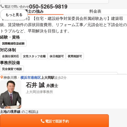
050-5265-9819
電話で問い合わせ
弁護士の強み
料金表
もっと見る
視覚的に省略されている要素を
【初回相談無料】【住宅・建設紛争対策委員会所属経験あり】建築瑕
疵、賃貸物件の原状回復費用、リフォーム工事／元請会社と下請会社の
トラブルなど、早期解決を目指します。
経験・資格
国際離婚取扱経験
対応体制
全国出張対応
女性スタッフ在籍
休日相談可
夜間相談可
事務所設備
完全個室で相談
神奈川県
横浜市港南区
上大岡駅
徒歩2分
松岡 宏祐 弁護士の詳細情報を見る
石井 誠
弁護士
上大岡法律事務所
土地の境界線
のご相談は
下記のリンクからお問い合わせください。
電話で面談予約