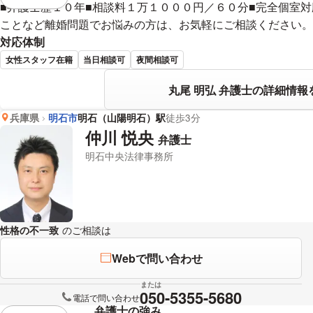
視覚的に省略されている要素を
■弁護士歴１０年■相談料１万１０００円／６０分■完全個室対
ことなど離婚問題でお悩みの方は、お気軽にご相談ください。
対応体制
女性スタッフ在籍
当日相談可
夜間相談可
丸尾 明弘 弁護士の詳細情報
兵庫県
明石市
明石（山陽明石）駅
徒歩3分
仲川 悦央
弁護士
明石中央法律事務所
性格の不一致
のご相談は
下記のリンクからお問い合わせください。
Webで問い合わせ
または
050-5355-5680
電話で問い合わせ
弁護士の強み