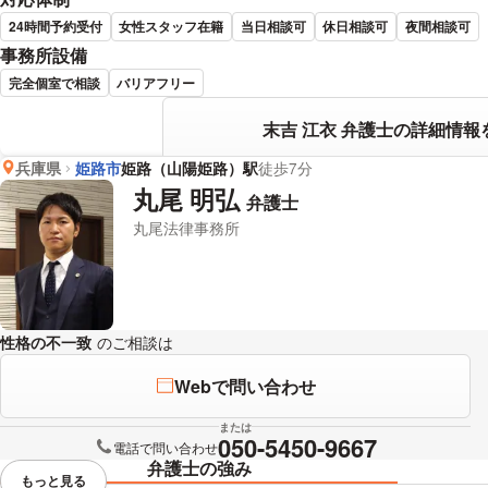
24時間予約受付
女性スタッフ在籍
当日相談可
休日相談可
夜間相談可
事務所設備
完全個室で相談
バリアフリー
末吉 江衣 弁護士の詳細情報
兵庫県
姫路市
姫路（山陽姫路）駅
徒歩7分
丸尾 明弘
弁護士
丸尾法律事務所
性格の不一致
のご相談は
下記のリンクからお問い合わせください。
Webで問い合わせ
または
050-5450-9667
電話で問い合わせ
弁護士の強み
もっと見る