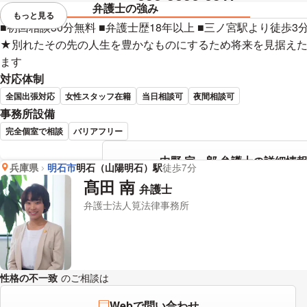
弁護士の強み
もっと見る
視覚的に省略されている要素を
■初回相談30分無料 ■弁護士歴18年以上 ■三ノ宮駅より徒歩
★別れたその先の人生を豊かなものにするため将来を見据え
ます
対応体制
全国出張対応
女性スタッフ在籍
当日相談可
夜間相談可
事務所設備
完全個室で相談
バリアフリー
中野 宗一郎 弁護士の詳細情
兵庫県
明石市
明石（山陽明石）駅
徒歩7分
髙田 南
弁護士
弁護士法人筧法律事務所
性格の不一致
のご相談は
下記のリンクからお問い合わせください。
Webで問い合わせ