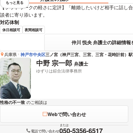
もっと見る
視覚的に省略されている要素を
【フットワークの軽さに定評】「離婚したいけど相手に話し合
談者に寄り添います。
対応体制
休日相談可
夜間相談可
仲川 悦央 弁護士の詳細情報
兵庫県
神戸市中央区
三ノ宮（神戸三宮、三宮、三宮・花時計前）駅
中野 宗一郎
弁護士
ゆずりは綜合法律事務所
性格の不一致
のご相談は
下記のリンクからお問い合わせください。
Webで問い合わせ
または
050-5356-6517
電話で問い合わせ