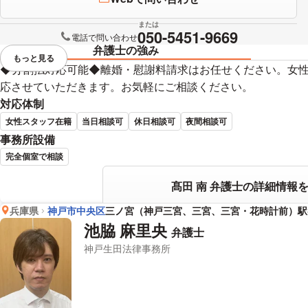
または
050-5451-9669
電話で問い合わせ
弁護士の強み
もっと見る
視覚的に省略されている要素を
◆分割払対応可能◆離婚・慰謝料請求はお任せください。女
応させていただきます。お気軽にご相談ください。
対応体制
女性スタッフ在籍
当日相談可
休日相談可
夜間相談可
事務所設備
完全個室で相談
髙田 南 弁護士の詳細情報
兵庫県
神戸市中央区
三ノ宮（神戸三宮、三宮、三宮・花時計前）駅
池脇 麻里央
弁護士
神戸生田法律事務所