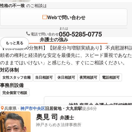
性格の不一致
のご相談は
下記のリンクからお問い合わせください。
Webで問い合わせ
または
050-5285-0775
電話で問い合わせ
弁護士の強み
もっと見る
視覚的に省略されている要素を
【初回相談60分無料】【財産分与増額実績あり】 不貞慰謝料
頼者の権利と経済的な安定を最優先に、スピード重視であなた
のままではいけない」と感じたら、すぐにご相談ください。
対応体制
女性スタッフ在籍
当日相談可
休日相談可
夜間相談可
電話相談可
事務所設備
完全個室で相談
池脇 麻里央 弁護士の詳細情
兵庫県
神戸市中央区
旧居留地・大丸前駅
徒歩6分
奥見 司
弁護士
神戸きらめき法律事務所