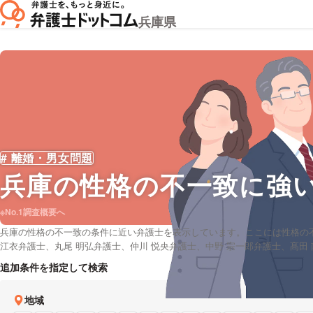
兵庫県
# 離婚・男女問題
兵庫
の性格の不一致に強
※No.1調査概要へ
兵庫の性格の不一致の条件に近い弁護士を表示しています。ここには性格の
江衣弁護士、丸尾 明弘弁護士、仲川 悦央弁護士、中野 宗一郎弁護士、髙田
ら、口コミや評判・土日祝日の休日法律相談や無料相談の可否など、充実し
追加条件を指定して検索
地域