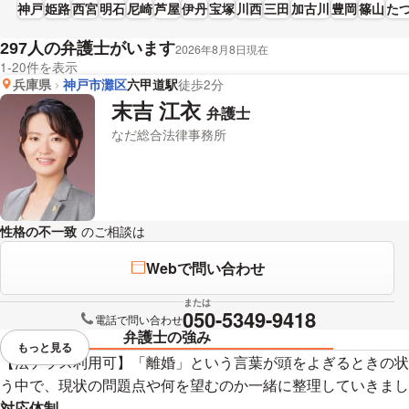
神戸
姫路
西宮
明石
尼崎
芦屋
伊丹
宝塚
川西
三田
加古川
豊岡
篠山
た
人の弁護士がいます
297
2026年8月8日現在
1-20件を表示
兵庫県
神戸市灘区
六甲道駅
徒歩2分
末吉 江衣
弁護士
なだ総合法律事務所
性格の不一致
のご相談は
下記のリンクからお問い合わせください。
Webで問い合わせ
または
050-5349-9418
電話で問い合わせ
弁護士の強み
もっと見る
視覚的に省略されている要素を
【法テラス利用可】「離婚」という言葉が頭をよぎるときの状
う中で、現状の問題点や何を望むのか一緒に整理していきまし
対応体制