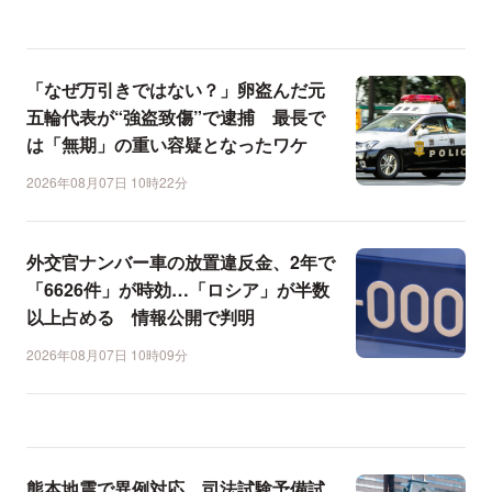
「なぜ万引きではない？」卵盗んだ元
五輪代表が“強盗致傷”で逮捕 最長で
は「無期」の重い容疑となったワケ
2026年08月07日 10時22分
外交官ナンバー車の放置違反金、2年で
「6626件」が時効…「ロシア」が半数
以上占める 情報公開で判明
2026年08月07日 10時09分
熊本地震で異例対応、司法試験予備試