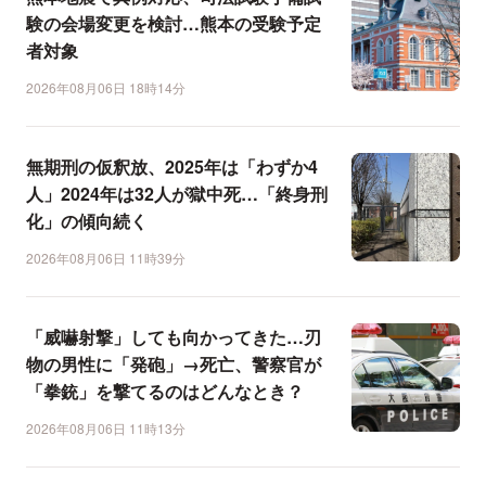
験の会場変更を検討…熊本の受験予定
者対象
2026年08月06日 18時14分
無期刑の仮釈放、2025年は「わずか4
人」2024年は32人が獄中死…「終身刑
化」の傾向続く
2026年08月06日 11時39分
「威嚇射撃」しても向かってきた…刃
物の男性に「発砲」→死亡、警察官が
「拳銃」を撃てるのはどんなとき？
2026年08月06日 11時13分