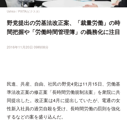
Ushico / PIXTA(ピクスタ)
野党提出の労基法改正案、「裁量労働」の時
間把握や「労働時間管理簿」の義務化に注目
2016年11月20日 09時08分
民進、共産、自由、社民の野党4党は11月15日、労働基
準法改正案の修正案「長時間労働規制法案」を衆院に共
同提出した。改正案は4月に提出していたが、電通の女
性新入社員の過労自殺を受け、長時間労働の罰則を強化
するなどの案を盛り込んだ。