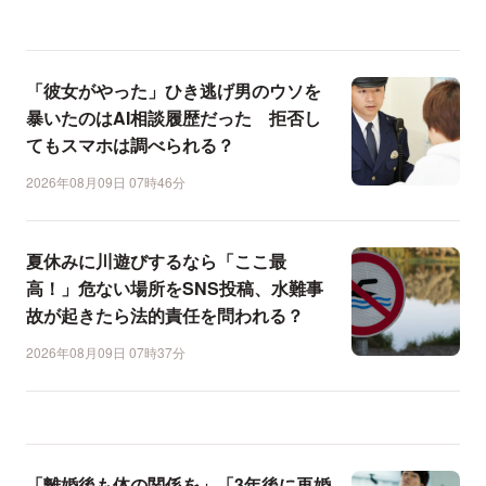
「彼女がやった」ひき逃げ男のウソを
暴いたのはAI相談履歴だった 拒否し
てもスマホは調べられる？
2026年08月09日 07時46分
夏休みに川遊びするなら「ここ最
高！」危ない場所をSNS投稿、水難事
故が起きたら法的責任を問われる？
2026年08月09日 07時37分
「離婚後も体の関係を」「3年後に再婚